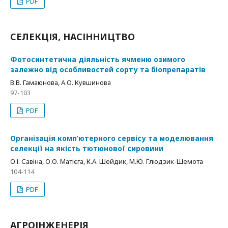
PDF
СЕЛЕКЦІЯ, НАСІННИЦТВО
Фотосинтетична діяльність ячменю озимого
залежно від особливостей сорту та біопрепаратів
В.В. Гамаюнова, А.О. Кувшинова
97-103
PDF
Організація комп’ютерного сервісу та моделювання
селекції на якість тютюнової сировини
О.І. Савіна, О.О. Матієга, К.А. Шейдик, М.Ю. Глюдзик-Шемота
104-114
PDF
АГРОІНЖЕНЕРІЯ