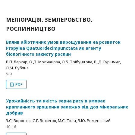
МЕЛІОРАЦІЯ, ЗЕМЛЕРОБСТВО,
РОСЛИННИЦТВО
Вплив абіотичних умов вирощування на розвиток
Propylea Quatuordecimpunctata як агенту
біологічного захисту рослин
В.П. Баркар, О.Д. Молчанова, О.Б. Трібунцова, В. Д. Гурінчик,
Л.М. Лубяна
5-9
PDF
Урожайність та якість зерна рису в умовах
краплинного зрошення залежно від доз мінеральних
добрив
З.С. Воронюк, С.Г. Вожегов, М.С. Ткач, В.Ю. Роменський
10-16