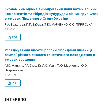
Економічна оцінка вирощування ліній батьківських
компонентів та гібридів кукурудзи різних груп ФАО
в умовах Південного Степу України
Р.А. Вожегова, П.П. Забара, Т.Ю. МАРЧЕНКО, О.О. ПІЛЯРСЬКА
115-121
PDF
Успадкування висоти рослин гібридами пшениці
озимої різного еколого генетичного походження в
умовах зрошення
А.Ю. Жупина, Г.Г. Базалій, Л.О. Усик, Т.Ю. Марченко, Ю.О.
Лавриненко
122-129
PDF
ІНТЕРВ'Ю