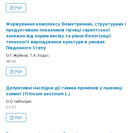
PDF
Формування комплексу біометричних, структурних і
продуктивних показників гірчиці сарептської
залежно від норми висіву та рівня біологізації
технології вирощування культури в умовах
Південного Степу
О.Г. Жуйков, Т.А. Ходос
46-50
PDF
Депресивні наслідки дії гамма-променів у пшениці
озимої (Triticum aestivum L.)
О.О. Іжболдін
51-57
PDF