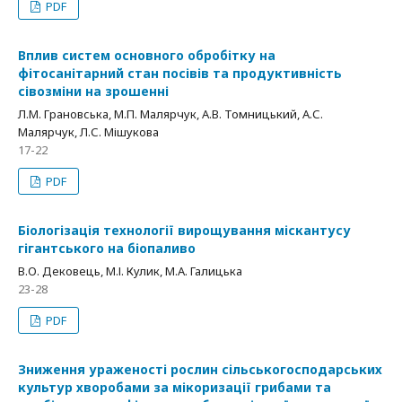
PDF
Вплив систем основного обробітку на
фітосанітарний стан посівів та продуктивність
сівозміни на зрошенні
Л.М. Грановська, М.П. Малярчук, А.В. Томницький, А.С.
Малярчук, Л.С. Мішукова
17-22
PDF
Біологізація технології вирощування міскантусу
гігантського на біопаливо
В.О. Дековець, М.І. Кулик, М.А. Галицька
23-28
PDF
Зниження ураженості рослин сільськогосподарських
культур хворобами за мікоризації грибами та