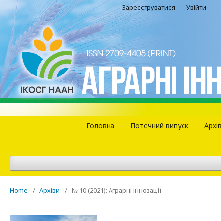
Зареєструватися
Увійти
Головна
Поточний випуск
Архі
Home
/
Архіви
/
№ 10 (2021): Аграрні інновації