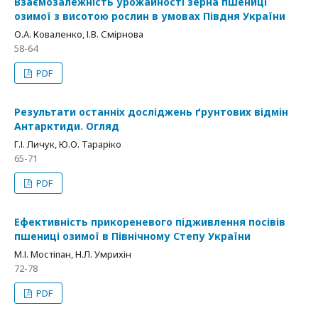
Взаємозалежність урожайності зерна пшениці
озимої з висотою рослин в умовах Півдня України
О.А. Коваленко, І.В. Смірнова
58-64
PDF
Результати останніх досліджень ґрунтових відмін
Антарктиди. Огляд
Г.І. Личук, Ю.О. Тараріко
65-71
PDF
Ефективність прикореневого підживлення посівів
пшениці озимої в Північному Степу України
М.І. Мостіпан, Н.Л. Умрихін
72-78
PDF