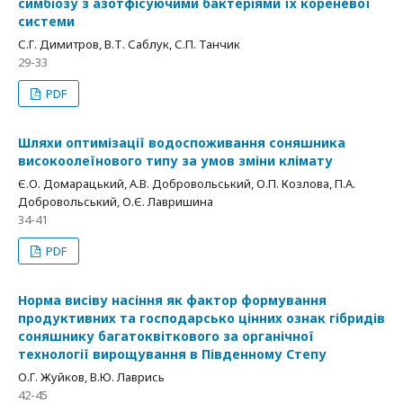
симбіозу з азотфісуючими бактеріями їх кореневої
системи
С.Г. Димитров, В.Т. Саблук, С.П. Танчик
29-33
PDF
Шляхи оптимізації водоспоживання соняшника
високоолеїнового типу за умов зміни клімату
Є.О. Домарацький, А.В. Добровольський, О.П. Козлова, П.А.
Добровольський, О.Є. Лавришина
34-41
PDF
Норма висіву насіння як фактор формування
продуктивних та господарсько цінних ознак гібридів
соняшнику багатоквіткового за органічної
технології вирощування в Південному Степу
О.Г. Жуйков, В.Ю. Лаврись
42-45