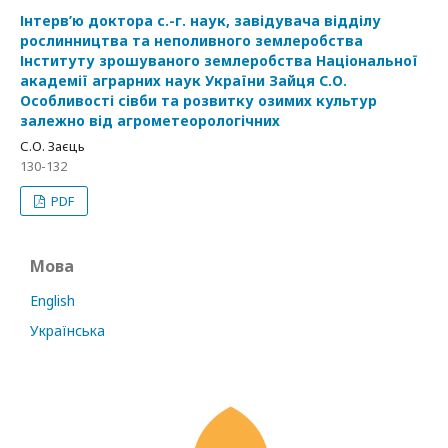
Інтерв’ю доктора с.-г. наук, завідувача відділу
рослинництва та неполивного землеробства
Інституту зрошуваного землеробства Національної
академії аграрних наук України Зайця С.О.
Особливості сівби та розвитку озимих культур
залежно від агрометеорологічних
С.О. Заєць
130-132
PDF
Мова
English
Українська