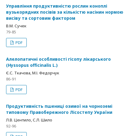
Управління продуктивністю рослин коноплі
вузькорядних посівів за кількістю насінин нормою
висіву та сортовим фактором
В.М. Сучек
79-85
PDF
Алелопатичні особливості гісопу лікарського
(Hyssopus officinalis L.)
Є.С. Ткачова, М.І. Федорчук
86-91
PDF
Продуктивність пшениці озимої на чорноземі
типовому Правобережного Лісостепу України
Л.В. Центило, С.Л. Шило
92-96