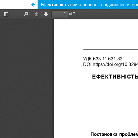
Ефективність прикореневого підживлення посі