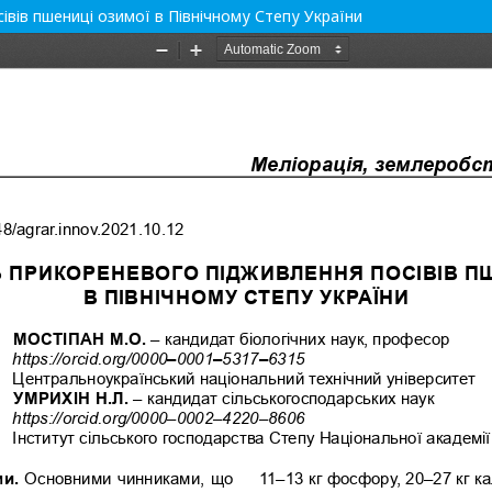
вів пшениці озимої в Північному Степу України