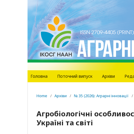
Головна
Поточний випуск
Архіви
Реда
Home
/
Архіви
/
№ 35 (2026): Аграрні інновації
/
Агробіологічні особливо
Україні та світі