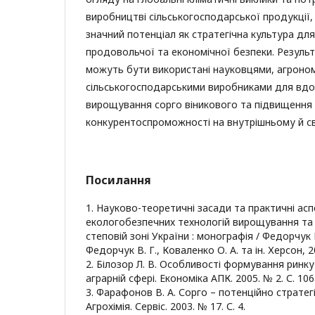
виробництві сільськогосподарської продукції,
значний потенціал як стратегічна культура дл
продовольчої та економічної безпеки. Резуль
можуть бути використані науковцями, агроно
сільськогосподарськими виробниками для вдо
вирощування сорго віникового та підвищення
конкурентоспроможності на внутрішньому й св
Посилання
1. Науково-теоретичні засади та практичні а
екологобезпечних технологій вирощування та
степовій зоні України : монографія / Федорчук М
Федорчук В. Г., Коваленко О. А. та ін. Херсон, 2
2. Білозор Л. В. Особливості формування ринку
аграрній сфері. Економіка АПК. 2005. № 2. С. 106
3. Фарафонов В. А. Сорго – потенційно стратегі
Агрохімія. Сервіс. 2003. № 17. С. 4.