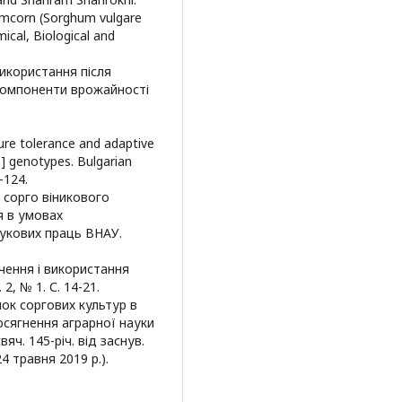
omcorn (Sorghum vulgare
ical, Biological and
 використання після
 компоненти врожайності
ture tolerance and adaptive
n] genotypes. Bulgarian
-124.
 сорго віникового
я в умовах
аукових праць ВНАУ.
вчення і використання
2, № 1. С. 14-21.
нок соргових культур в
досягнення аграрної науки
яч. 145-річ. від заснув.
4 травня 2019 р.).