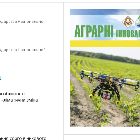
подарства Національної
подарства Національної
2
особливості,
, кліматична зміна
ння сорго віникового