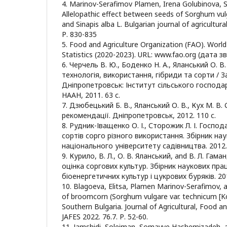
4. Marinov-Serafimov Plamen, Irena Golubinova, S
Allelopathic effect between seeds of Sorghum vulg
and Sinapis alba L. Bulgarian journal of agricultura
Р. 830-835
5. Food and Agriculture Organization (FAO). Wor
Statistics (2020-2023). URL: www.fao.org (дата з
6. Черчель В. Ю., Боденко Н. А., Яланський О. В.
технологія, використання, гібриди та сорти / З
Дніпропетровськ: Інститут сільського господа
НААН, 2011. 63 с.
7. Дзюбецький Б. В., Яланський О. В., Кух М. В.
рекомендації. Дніпропетровськ, 2012. 110 с.
8. Рудник-Іващенко О. І., Сторожик Л. І. Господ
сортів сорго різного використання. Збірник н
національного університету садівництва. 2012. №
9. Курило, В. Л., О. В. Яланський, and В. Л. Гам
оцінка соргових культур. Збірник наукових пра
біоенергетичних культур і цукрових буряків. 201
10. Blagoeva, Elitsa, Plamen Marinov-Serafimov, a
of broomcorn (Sorghum vulgare var. technicum [Kör
Southern Bulgaria. Journal of Agricultural, Food 
JAFES 2022. 76.7. Р. 52-60.
11. Jamshidi, Soleiman, Somayye Hashemizadeh, 