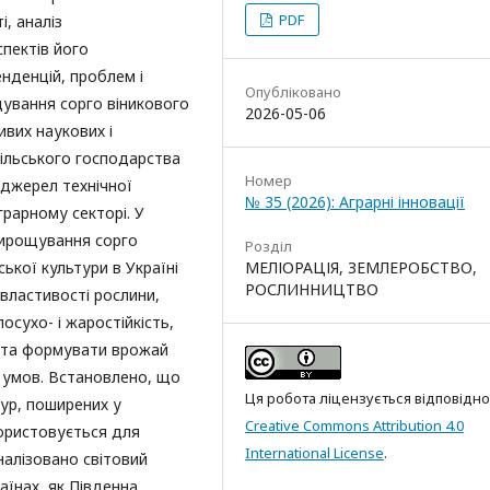
PDF
і, аналіз
спектів його
нденцій, проблем і
Опубліковано
щування сорго віникового
2026-05-06
ивих наукових і
сільського господарства
Номер
 джерел технічної
№ 35 (2026): Аграрні інновації
рарному секторі. У
 вирощування сорго
Розділ
ької культури в Україні
МЕЛІОРАЦІЯ, ЗЕМЛЕРОБСТВО,
РОСЛИННИЦТВО
і властивості рослини,
осухо- і жаростійкість,
 та формувати врожай
х умов. Встановлено, що
Ця робота ліцензується відповідно
ур, поширених у
Creative Commons Attribution 4.0
користовується для
International License
.
налізовано світовий
аїнах, як Південна