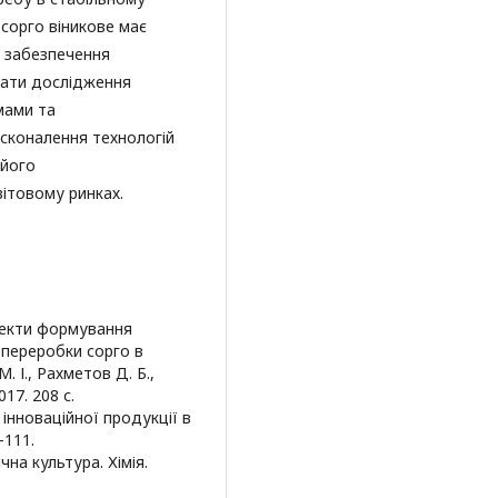
 сорго віникове має
я забезпечення
тати дослідження
мами та
сконалення технологій
 його
ітовому ринках.
спекти формування
 переробки сорго в
. І., Рахметов Д. Б.,
017. 208 с.
 інноваційної продукції в
-111.
чна культура. Хімія.