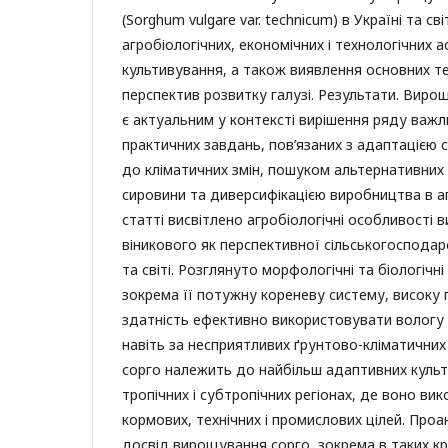
(Sorghum vulgare var. technicum) в Україні та світ
агробіологічних, економічних і технологічних а
культивування, а також виявлення основних те
перспектив розвитку галузі. Результати. Виро
є актуальним у контексті вирішення ряду важл
практичних завдань, пов’язаних з адаптацією 
до кліматичних змін, пошуком альтернативних
сировини та диверсифікацією виробництва в аг
статті висвітлено агробіологічні особливості
віникового як перспективної сільськогосподарс
та світі. Розглянуто морфологічні та біологічн
зокрема її потужну кореневу систему, високу п
здатність ефективно використовувати вологу
навіть за несприятливих ґрунтово-кліматични
сорго належить до найбільш адаптивних культ
тропічних і субтропічних регіонах, де воно ви
кормових, технічних і промислових цілей. Проа
досвід вирощування сорго, зокрема в таких кр