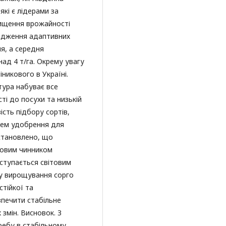
 які є лідерами за
ищення врожайності
вадження адаптивних
я, а середня
над 4 т/га. Окрему увагу
никового в Україні.
тура набуває все
ті до посухи та низькій
ість підбору сортів,
стем удобрення для
Встановлено, що
човим чинником
оступається світовим
ку вирощування сорго
стійкої та
зпечити стабільне
змін. Висновок. З
требу в стабільному