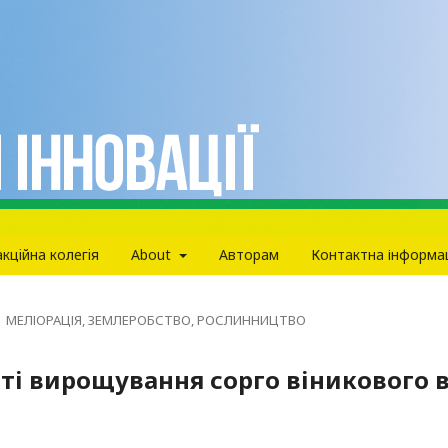
кцiйна колегiя
About
Авторам
Контактна інформа
МЕЛІОРАЦІЯ, ЗЕМЛЕРОБСТВО, РОСЛИННИЦТВО
сті вирощування сорго віникового 