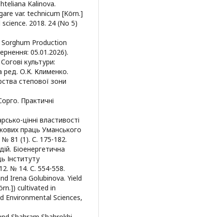
hteliana Kalinova.
are var. technicum [Körn.]
l science. 2018. 24 (No 5)
ld Sorghum Production
вернення: 05.01.2026).
 Согові культури:
а ред. О.К. Клименко.
рства степової зони
 Сорго. Практичні
арсько-цінні властивості
аукових праць Уманського
 81 (1). С. 175-182.
андій. Біоенергетична
ць Інституту
2. № 14. С. 554-558.
nd Irena Golubinova. Yield
n.]) cultivated in
and Environmental Sciences,
and Shahram Shahrokhi.