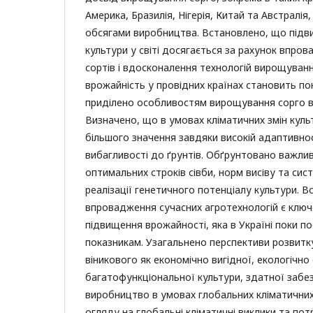
Америка, Бразилія, Нігерія, Китай та Австралія,
обсягами виробництва. Встановлено, що підв
культури у світі досягається за рахунок впро
сортів і вдосконалення технологій вирощуванн
врожайність у провідних країнах становить по
приділено особливостям вирощування сорго ві
Визначено, що в умовах кліматичних змін куль
більшого значення завдяки високій адаптивнос
вибагливості до ґрунтів. Обґрунтовано важлив
оптимальних строків сівби, норм висіву та си
реалізації генетичного потенціалу культури. 
впровадження сучасних агротехнологій є клю
підвищення врожайності, яка в Україні поки п
показникам. Узагальнено перспективи розвит
віникового як економічно вигідної, екологічно 
багатофункціональної культури, здатної забе
виробництво в умовах глобальних кліматичних 
огляду на глобальні кліматичні виклики та по