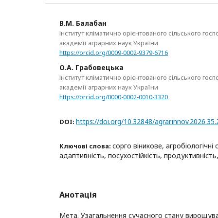
В.М. Балабан
Інститут кліматично орієнтованого сільського гос
академії аграрних наук України
https://orcid.org/0009-0002-9379-6716
О.А. Грабовецька
Інститут кліматично орієнтованого сільського гос
академії аграрних наук України
https://orcid.org/0000-0002-0010-3320
https://doi.org/10.32848/agrar.innov.2026.35.
DOI:
сорго віникове, агробіологічні 
Ключові слова:
адаптивність, посухостійкість, продуктивність
Анотація
Мета. Узагальнення сучасного стану вирощува