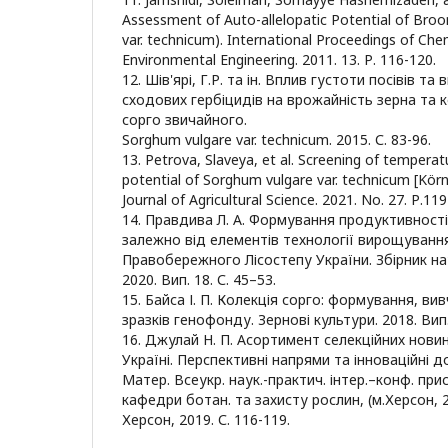
Assessment of Auto-allelopatic Potential of Bro
var. technicum). International Proceedings of Chem
Environmental Engineering. 2011. 13. Р. 116-120.
12. Шів'ярі, Г.Р. та ін. Вплив густоти посівів та
сходових гербіцидів на врожайність зерна та
сорго звичайного.
Sorghum vulgare var. technicum. 2015. С. 83-96.
13. Petrova, Slaveya, et al. Screening of tempera
potential of Sorghum vulgare var. technicum [Kör
Journal of Agricultural Science. 2021. No. 27. Р.119
14. Правдива Л. А. Формування продуктивності
залежно від елементів технології вирощуванн
Правобережного Лісостепу України. Збірник н
2020. Вип. 18. С. 45–53.
15. Байса І. П. Колекція сорго: формування, ви
зразків генофонду. Зернові культури. 2018. Вип. 
16. Джулай Н. П. Асортимент селекційних нови
Україні. Перспективні напрями та інноваційні 
Матер. Всеукр. наук.-практич. інтер.–конф. присв
кафедри ботан. та захисту рослин, (м.Херсон, 2
Херсон, 2019. С. 116-119.