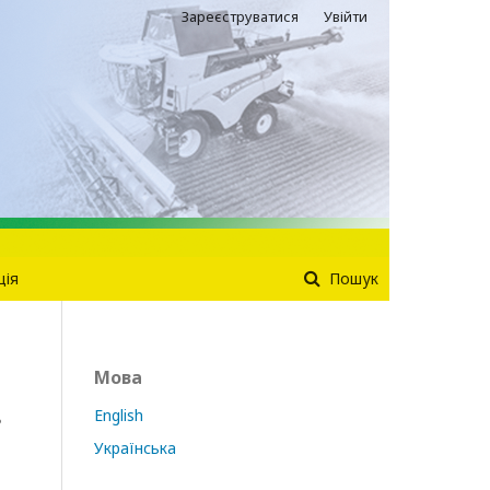
Зареєструватися
Увійти
ція
Пошук
Мова
в
English
Українська