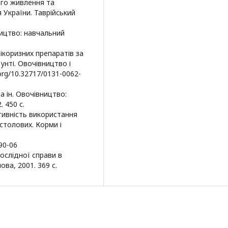
ого живлення та
 України. Таврійський
вництво: навчальний
ікоризних препаратів за
нті. Овочівництво і
.org/10.32717/0131-0062-
 та ін. Овочівництво:
 450 с.
тивність використання
столових. Корми і
90-06
дослідної справи в
ова, 2001. 369 с.