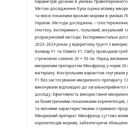
параметрів урожаю в умовах Правобережного 
Метою дослідження була оцінка впливу мікори
та якісні показники врожаю моркви в умовах 
України. Методи досліджень – спостереження
гіпотезу, експеримент, польовий, візуальний т
розрахунковий методи. Експериментальні дос
2023–2024 роках у відкритому ґрунті з викори
Болівар F1 та Олімпо F1. Сівбу проводили гре
стрічковою схемою 20 + 50 см. Перед висіванн
мікоризним препаратом Мікофренд у нормі 20 г
матеріалу. Контрольним варіантом слугували р
F1 без застосування мікоризного препарату. С
виконували відповідно до загальноприйнятої
досліду. Ефективність використання мікоризно
за біометричними показниками коренеплодів,
та якісними характеристиками отриманої проду
Мікоризний препарат Мікофренд суттєво вплив
коренеплодів моркви, забезпечуючи збільшенн