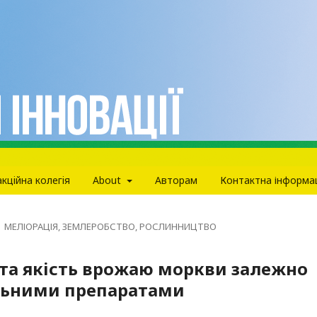
кцiйна колегiя
About
Авторам
Контактна інформа
МЕЛІОРАЦІЯ, ЗЕМЛЕРОБСТВО, РОСЛИННИЦТВО
 та якість врожаю моркви залежно
альними препаратами