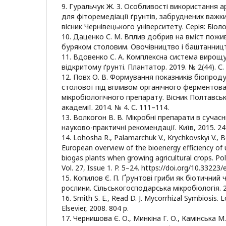
9. Гуральчук Ж. З. Особливості використання а
для фіторемедіації ґрунтів, забруднених важ
вісник Чернівецького університету. Серія: Біолог
10. Даценко С. М. Вплив добрив на вміст пожив
буряком столовим. Овочівництво і баштанництво
11. Вдовенко C. A. Комплексна система вирощу
відкритому ґрунті. Плантатор. 2019. № 2(44). С.
12. Повх О. В. Формування показників біопрод
столової під впливом органічного ферментов
мікробіологічного препарату. Вісник Полтавсь
академії. 2014. № 4. С. 111–114.
13. Волкогон В. В. Мікробні препарати в сучасн
науково-практичні рекомендації. Київ, 2015. 24
14. Lohosha R., Palamarchuk V., Krychkovskyi V., B
European overview of the bioenergy efficiency of 
biogas plants when growing agricultural crops. Po
Vol. 27, Issue 1. P. 5–24. https://doi.org/10.33223
15. Копилов Є. П. Ґрунтові гриби як біотичний 
рослини. Сільськогосподарська мікробіологія. 2
16. Smith S. E., Read D. J. Mycorrhizal Symbiosis.
Elsevier, 2008. 804 p.
17. Чернишова Є. О., Минкіна Г. О., Камінська 