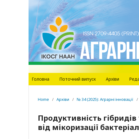
Головна
Поточний випуск
Архіви
Реда
Home
/
Архіви
/
№ 34 (2025): Аграрні інновації
/
Продуктивність гібридів
від мікоризації бактері