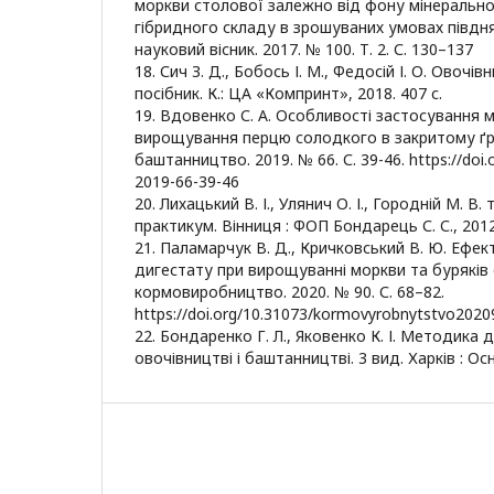
моркви столової залежно від фону мінеральн
гібридного складу в зрошуваних умовах півдня
науковий вісник. 2017. № 100. Т. 2. С. 130–137
18. Сич З. Д., Бобось І. М., Федосій І. О. Овочі
посібник. К.: ЦА «Компринт», 2018. 407 с.
19. Вдовенко С. А. Особливості застосування м
вирощування перцю солодкого в закритому ґру
баштанництво. 2019. № 66. С. 39-46. https://doi
2019-66-39-46
20. Лихацький В. І., Улянич О. І., Городній М. В.
практикум. Вінниця : ФОП Бондарець С. С., 2012.
21. Паламарчук В. Д., Кричковський В. Ю. Ефек
дигестату при вирощуванні моркви та буряків 
кормовиробництво. 2020. № 90. С. 68–82.
https://doi.org/10.31073/kormovyrobnytstvo2020
22. Бондаренко Г. Л., Яковенко К. І. Методика 
овочівництві і баштанництві. 3 вид. Харків : Осн