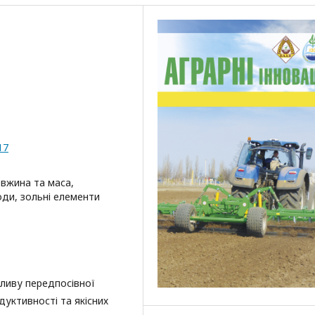
17
овжина та маса,
оди, зольні елементи
пливу передпосівної
дуктивності та якісних