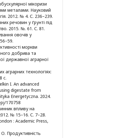
рбускулярної мікоризи
кими металами. Науковий
ія. 2012. № 4. С. 236–239.
них речовин у ґрунті під
. 2015. №. 61. С. 81.
вання овочів у
 56–59.
уктивності моркви
аного добрива та
кої державної аграрної
их аграрних технологіях:
8 с.
elkin I. An advanced
using digestate from
lityka Energetyczna. 2024.
/epj/170758
чинник впливу на
012. № 15–16. С. 7–28.
 London : Academic Press,
М. О. Продуктивність