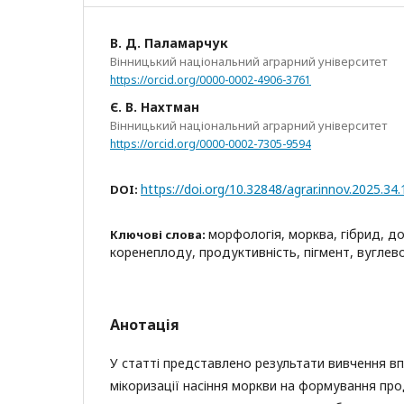
В. Д. Паламарчук
Вінницький національний аграрний університет
https://orcid.org/0000-0002-4906-3761
Є. В. Нахтман
Вінницький національний аграрний університет
https://orcid.org/0000-0002-7305-9594
https://doi.org/10.32848/agrar.innov.2025.34.
DOI:
морфологія, морква, гібрид, д
Ключові слова:
коренеплоду, продуктивність, пігмент, вуглев
Анотація
У статті представлено результати вивчення в
мікоризації насіння моркви на формування про