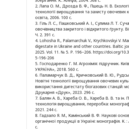
зберігання. К.: Алефа, 2004. 568 с.
2. Лапа О. М., Дрозда В. Ф., Пшець Н. В. Еколог
технології вирощування та захисту овочевих ку
освіта, 2006. 100 с.
3. Гіль Л. С., Пашковський А. І., Сулима Л. Т. Суч
овочівництва закритого і відкритого ґрунту. Ві
Ч. 2. 391 с.
4. Lohosha R., Palamarchuk V., Krychkovskyi V. Mar
digestate in Ukraine and other countries. Baltic j
2025. Vol. 11. № 5. Р. 196–206. https://doi.org/1
5-196-206
5. Господаренко Г. М. Агрохімія: підручник. Киї
УКРАЇНА», 2018. 560 с.
6. Паламарчук В. Д., Кричковський В. Ю., Рудськ
Новітні технології вирощування овочевих куль
використання дигестату біогазових станцій: мо
Друкарня «Друк», 2023. 296 с.
7. Балян А. В., Хареба О. В., Хареба В. В. та ін.
технологія вирощування, переробка: монографія
2021. 244 с.
8. Гадзало Я. М., Камінський В. Ф. Наукові осн
органічної продукції в Україні: монографія. К. :
с.