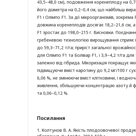
43,5–48,0 см), подовження коренеплоду на 0,7
його діаметра на 0,2–0,4 см, що найбільш вира
F1 і Олімпо F1. За дії мікроорганізмів, зокрема
довжина коренеплодів досягає 18,2–21,6 см, а
F1 зростає до 198,0–215 г. Висновки. Поєднання
гребеневою технологією вирощування сприяє
до 59,3–71,2 т/га; приріст загальної врожайнос
для Олімпо F1 та Болівар F1, і 3,9–4,2 т/га дл
залежно від гібрида. Мікоризація покращує які
підвищуючи вміст каротину до 9,2 мг/100 г сух
6,06 %, не змінюючи вміст клітковини, і водно
живлення, збільшуючи концентрацію азоту й ф
та 0,06–0,12 %.
Посилання
1. Колтунов В. А. Якість плодоовочевої продукц