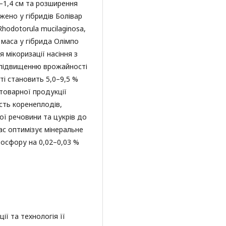
–1,4 см та розширення
жено у гібридів Болівар
 Rhodotorula mucilaginosa,
 маса у гібрида Олімпо
 мікоризації насіння з
 підвищенню врожайності
ті становить 5,0–9,5 %
я товарної продукції
сть коренеплодів,
ої речовини та цукрів до
час оптимізує мінеральне
осфору на 0,02–0,03 %
ії та технологія її