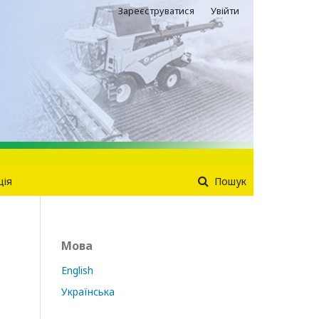
Зареєструватися
Увійти
ція
Пошук
Мова
English
Українська