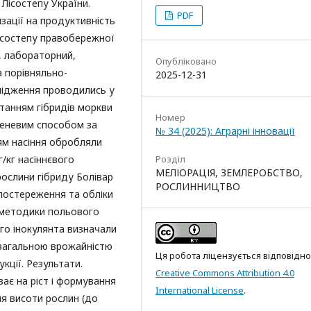
Лісостепу України.
PDF
зації на продуктивність
Лісостепу правобережної
, лабораторний,
Опубліковано
а порівняльно-
2025-12-31
лідження проводились у
станням гібридів моркви
Номер
беневим способом за
№ 34 (2025): Аграрні інновації
ям насіння обробляли
/кг насіннєвого
Розділ
МЕЛІОРАЦІЯ, ЗЕМЛЕРОБСТВО,
ослини гібриду Болівар
РОСЛИННИЦТВО
постереження та обліки
 методики польового
го інокулянта визначали
 загальною врожайністю
Ця робота ліцензується відповідно
кції. Результати.
Creative Commons Attribution 4.0
ає на ріст і формування
International License
.
я висоти рослин (до