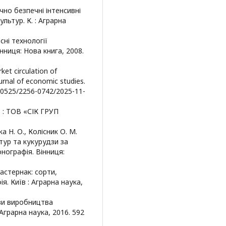
ічно безпечні інтенсивні
льтур. К. : Аграрна
асні технології
нниця: Нова книга, 2008.
ket circulation of
ournal of economic studies.
0.30525/2256-0742/2025-11-
в : ТОВ «СІК ГРУП
а Н. О., Колісник О. М.
тур та кукурудзи за
нографія. Вінниця:
 Пастернак: сорти,
. Київ : Аграрна наука,
ови виробництва
 Аграрна наука, 2016. 592