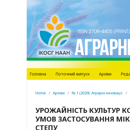
Головна
Поточний випуск
Архіви
Реда
Home
/
Архіви
/
№ 1 (2020): Аграрні інновації
/
УРОЖАЙНІСТЬ КУЛЬТУР К
УМОВ ЗАСТОСУВАННЯ МІК
СТЕПУ