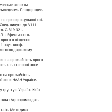
гические аспекты
емледелия. Плодородие.
-тів при вирощуванні сої.
 Спец. випуск до V111
я. С. 319-321.
Л. І. Ефективність
 ярого в південно-
1 наук. конф.
ськогосподарському
-вин на врожайність ярого
т. с.-г. степової зони
тів на врожайність
вої зони НААН України.
 грунту в Україні. Київ :
сква : Агропромиздат,
 та ін. Методика