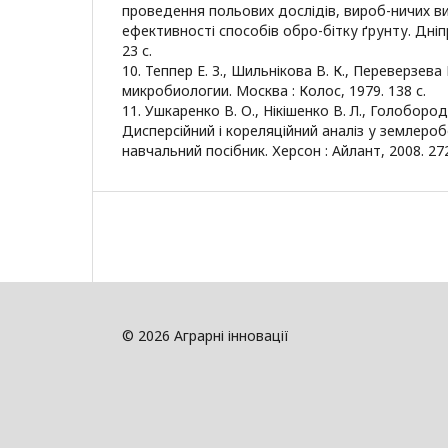
проведення польових дослідів, вироб-ничих ви
ефективності способів обро-бітку ґрунту. Дніпр
23 с.
10. Теппер Е. З., Шильнікова В. К., Переверзева
микробиологии. Москва : Колос, 1979. 138 с.
11. Ушкаренко В. О., Нікішенко В. Л., Голобородь
Дисперсійний і кореляційний аналіз у землеробс
навчальний посібник. Херсон : Айлант, 2008. 272
© 2026 Аграрні інновації