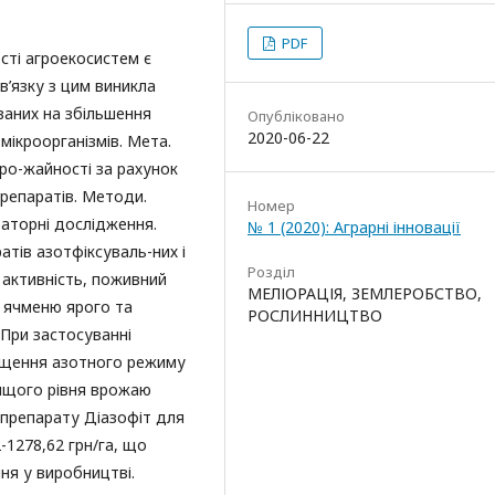
PDF
ті агроекосистем є
в’язку з цим виникла
ваних на збільшення
Опубліковано
2020-06-22
мікроорганізмів. Мета.
уро-жайності за рахунок
препаратів. Методи.
Номер
раторні дослідження.
№ 1 (2020): Аграрні інновації
атів азотфіксуваль-них і
Розділ
 активність, поживний
МЕЛІОРАЦІЯ, ЗЕМЛЕРОБСТВО,
, ячменю ярого та
РОСЛИННИЦТВО
 При застосуванні
ращення азотного режиму
ищого рівня врожаю
 препарату Діазофіт для
-1278,62 грн/га, що
ня у виробництві.