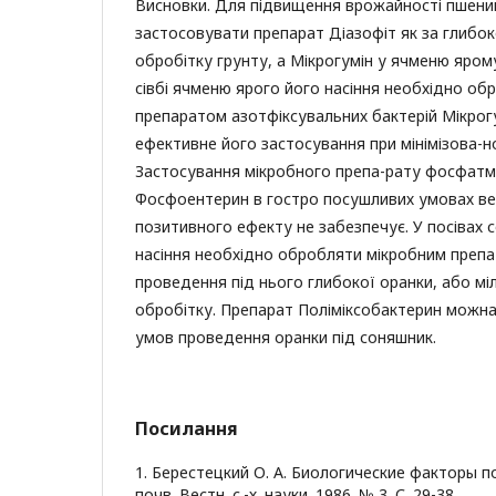
Висновки. Для підвищення врожайності пшениц
застосовувати препарат Діазофіт як за глибоко
обробітку грунту, а Мікрогумін у ячменю ярому
сівбі ячменю ярого його насіння необхідно о
препаратом азотфіксувальних бактерій Мікрог
ефективне його застосування при мінімізова-н
Застосування мікробного препа-рату фосфатмо
Фосфоентерин в гостро посушливих умовах весн
позитивного ефекту не забезпечує. У посівах с
насіння необхідно обробляти мікробним препа
проведення під нього глибокої оранки, або м
обробітку. Препарат Поліміксобактерин можна
умов проведення оранки під соняшник.
Посилання
1. Берестецкий О. А. Биологические факторы
почв. Вестн. с.-х. науки. 1986. № 3. С. 29-38.