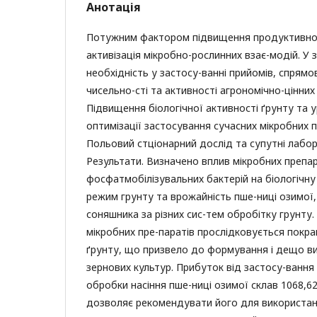
Анотація
Потужним фактором підвищення продуктивнос
активізація мікробно-рослинних взає-модій. У з
необхідність у застосу-ванні прийомів, спрямо
чисельно-сті та активності агрономічно-цінних 
Підвищення біологічної активності ґрунту та 
оптимізації застосування сучасних мікробних 
Польовий стціонарний дослід та супутні лабо
Результати. Визначено вплив мікробних препар
фосфатмобілізувальних бактерій на біологічну
режим грунту та врожайність пше-ниці озимої
соняшника за різних сис-тем обробітку грунту.
мікробних пре-паратів прослідковується пок
ґрунту, що призвело до формування і дещо в
зернових культур. Прибуток від застосу-вання
обробки насіння пше-ниці озимої склав 1068,62
дозволяє рекомендувати його для використан