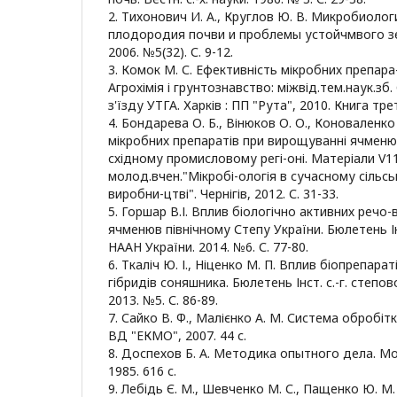
2. Тихонович И. А., Круглов Ю. В. Микробиоло
плодородия почви и проблемы устойчмвого з
2006. №5(32). С. 9-12.
3. Комок М. С. Ефективність мікробних препара
Агрохімія і грунтознавство: міжвід.тем.наук.зб.
з'їзду УТГА. Харків : ПП "Рута", 2010. Книга трет
4. Бондарева О. Б., Вінюков О. О., Коноваленко 
мікробних препаратів при вирощуванні ячменю
східному промисловому регі-оні. Матеріали V11
молод.вчен."Мікробі-ологія в сучасному сіль
виробни-цтві". Чернігів, 2012. С. 31-33.
5. Горшар В.І. Вплив біологічно активних речо
ячменюв північному Степу України. Бюлетень Інс
НААН України. 2014. №6. С. 77-80.
6. Ткаліч Ю. І., Ніценко М. П. Вплив біопрепара
гібридів соняшника. Бюлетень Інст. с.-г. степо
2013. №5. С. 86-89.
7. Сайко В. Ф., Малієнко А. М. Система обробітку
ВД "ЕКМО", 2007. 44 с.
8. Доспехов Б. А. Методика опытного дела. Мо
1985. 616 с.
9. Лебідь Є. М., Шевченко М. С., Пащенко Ю. М.