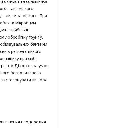
і ози-мої та соняшника
го, так і мілкого
 – лише за мілкого. При
бробляти мікробним
умін. Найбільш
ому обробітку грунту.
білізувальних бактерій
и в регіоні стійкого
оняшнику при сівбі
-ратом Діазофіт за умов
ілкого безполицевого
 застосовувати лише за
 повы-шения плодородия