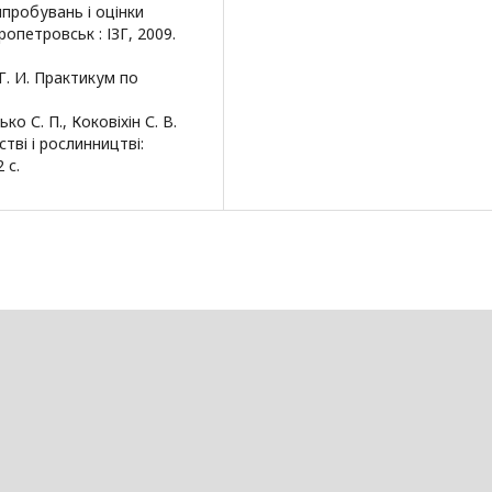
пробувань і оцінки
опетровськ : ІЗГ, 2009.
 Г. И. Практикум по
ко С. П., Коковіхін С. В.
тві і рослинництві:
 с.