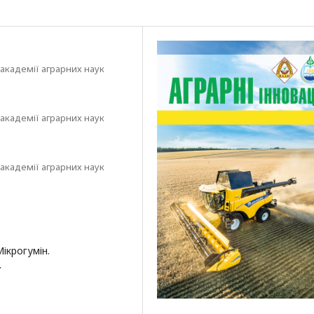
академії аграрних наук
академії аграрних наук
академії аграрних наук
Мікрогумін.
.