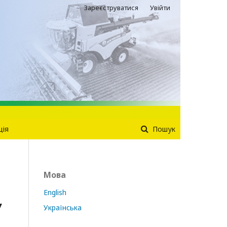
Зареєструватися
Увійти
ція
Пошук
Мова
English
У
Українська