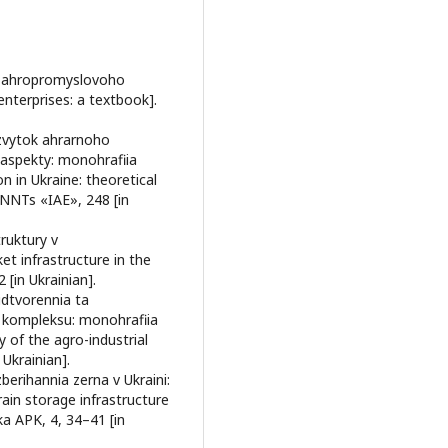
tv ahropromyslovoho
enterprises: a textbook].
rozvytok ahrarnoho
 aspekty: monohrafiia
n in Ukraine: theoretical
NNTs «IAE», 248 [in
truktury v
 infrastructure in the
[in Ukrainian].
idtvorennia ta
 kompleksu: monohrafiia
 of the agro-industrial
Ukrainian].
berihannia zerna v Ukraini:
ain storage infrastructure
ka APK, 4, 34–41 [in