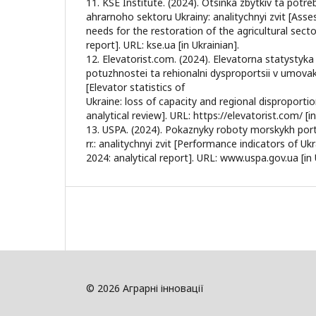
11. KSE Institute. (2024). Otsinka zbytkiv ta potre
ahrarnoho sektoru Ukrainy: analitychnyi zvit [As
needs for the restoration of the agricultural sector
report]. URL: kse.ua [in Ukrainian].
12. Elevatorist.com. (2024). Elevatorna statystyka 
potuzhnostei ta rehionalni dysproportsii v umovakh
[Elevator statistics of
Ukraine: loss of capacity and regional disproportio
analytical review]. URL: https://elevatorist.com/ [in
13. USPA. (2024). Pokaznyky roboty morskykh por
rr.: analitychnyi zvit [Performance indicators of U
2024: analytical report]. URL: www.uspa.gov.ua [in 
© 2026 Аграрні інновації