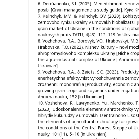
6. Dem’ianenko, S.I. (2005). Menedzhment zernov
posib. [Grain management: a study guide]. Kyiv: KN
7. Kalinchyk, M.V., & Kalinchyk, O.V. (2020). Lohis
zernovoho rynku Ukrainy v umovakh hlobalizatsii [
grain market of Ukraine in the conditions of global
naukovykh prats TATU, 4(43), 112–119 [in Ukrainia
8. Vozhehova, R.A., Borovyk, V.O., Hrabovskyi, M.B
Hrabovska, T.O. (2022). Nishevi kultury – novi moz
ahropromyslovoho kompleksu Ukrainy [Niche crops
the agro-industrial complex of Ukraine]. Ahrarni in
Ukrainian].
9. Vozhehova, R.A., & Zaiets, S.O. (2023). Produkt
enerhetychna efektyvnist vyroshchuvannia zernovyk
zroshenni: monohrafiia [Productivity, economic an
growing grain crops and soybeans under irrigation
Ahrarna nauka, 152 [in Ukrainian].
10. Vozhehova, R., Lavrynenko, Yu., Marchenko, T., 
(2023). Udoskonalennia elementiv ahrotekhniky v
hibrydiv kukurudzy v umovakh Tsentralnoho Lisos
the elements of agricultural technology for growi
the conditions of the Central Forest-Steppe of Ukr
nauky, 101(11), 5–10 [in Ukrainian].