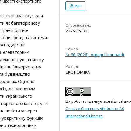
ійкості експортного
PDF
тність інфраструктури
ти як багаторівневу
Опубліковано
 транспортно-
2026-05-30
йно-цифрову підсистеми.
осподарстві:
Номер
% елеваторних
№ 36 (2026): Аграрні інновації
одемонстрував високу
Розділ
ішень (використання
ЕКОНОМІКА
та будівництво
ордонах. Оцінено
югів, де ключовим
ти Українського
Ця робота ліцензується відповідно
 портового кластеру як
Creative Commons Attribution 4.0
на логістика через
International License
.
онує критичну функцію
лено технологічним