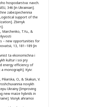
oho hospodarstva: navch.
EU, 346 [in Ukrainian].
tychne zabezpechennia
Logistical support of the
ization]. Zbirnyk
n].
., Marchenko, T.Yu., &
hlyvosti
 – new opportunities for
novatsii, 13, 181–189 [in
yvnist ta ekonomichna i
h kultur i soi pry
d energy efficiency of
: a monograph]. Kyiv:
Piliarska, O., & Skakun, V.
yroshchuvannia novykh
tepu Ukrainy [Improving
ng new maize hybrids in
aine]. Visnyk ahrarnoi