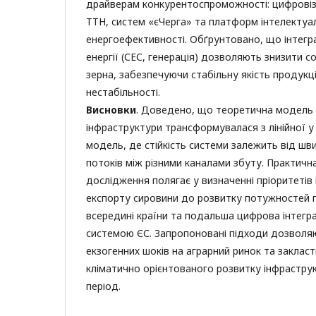
драйверам конкурентоспроможності: цифровіз
ТТН, систем «єЧерга» та платформ інтелектуа
енергоефективності. Обґрунтовано, що інтег
енергії (СЕС, генерація) дозволяють знизити с
зерна, забезпечуючи стабільну якість продукц
нестабільності.
Висновки
. Доведено, що теоретична модель
інфраструктури трансформувалася з лінійної 
модель, де стійкість системи залежить від шви
потоків між різними каналами збуту. Практичн
дослідження полягає у визначенні пріоритетів 
експорту сировини до розвитку потужностей 
всередині країни та подальша цифрова інтегр
системою ЄС. Запропоновані підходи дозволяю
екзогенних шоків на аграрний ринок та закласт
кліматично орієнтованого розвитку інфрастру
період.