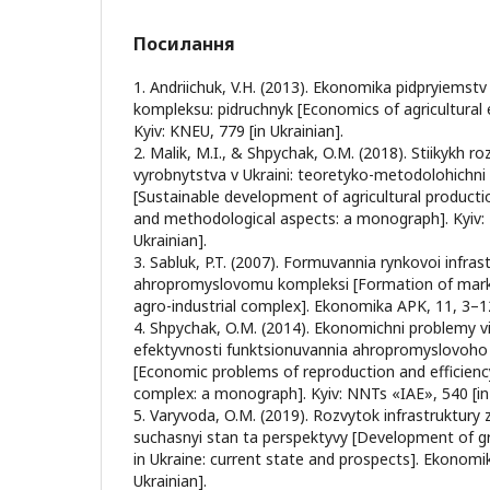
Посилання
1. Andriichuk, V.H. (2013). Ekonomika pidpryiems
kompleksu: pidruchnyk [Economics of agricultural 
Kyiv: KNEU, 779 [in Ukrainian].
2. Malik, M.I., & Shpychak, O.M. (2018). Stiikykh 
vyrobnytstva v Ukraini: teoretyko-metodolohichni
[Sustainable development of agricultural productio
and methodological aspects: a monograph]. Kyiv: 
Ukrainian].
3. Sabluk, P.T. (2007). Formuvannia rynkovoi infras
ahropromyslovomu kompleksi [Formation of market
agro-industrial complex]. Ekonomika APK, 11, 3–12 
4. Shpychak, O.M. (2014). Ekonomichni problemy v
efektyvnosti funktsionuvannia ahropromyslovoho
[Economic problems of reproduction and efficiency
complex: a monograph]. Kyiv: NNTs «IAE», 540 [in 
5. Varyvoda, O.M. (2019). Rozvytok infrastruktury z
suchasnyi stan ta perspektyvy [Development of gr
in Ukraine: current state and prospects]. Ekonomi
Ukrainian].