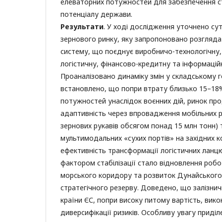
елеваторних потужностей для забезпечення ст
потенціалу держави.
Результати
. У ході дослідження уточнено су
зернового ринку, яку запропоновано розгляда
систему, що поєднує виробничо-технологічну,
логістичну, фінансово-кредитну та інформаці
Проаналізовано динаміку змін у складському г
встановлено, що попри втрату близько 15–18
потужностей унаслідок воєнних дій, ринок пр
адаптивність через впровадження мобільних р
зернових рукавів обсягом понад 15 млн тонн) 
мультимодальних «сухих портів» на західних к
ефективність трансформації логістичних ланц
фактором стабілізації стало відновлення робо
морського коридору та розвиток Дунайського
стратегічного резерву. Доведено, що залізнич
країни ЄС, попри високу питому вартість, вик
диверсифікації ризиків. Особливу увагу приді