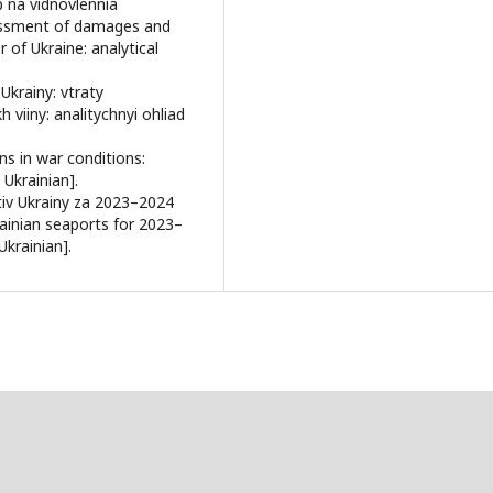
b na vidnovlennia
sessment of damages and
 of Ukraine: analytical
Ukrainy: vtraty
 viiny: analitychnyi ohliad
ns in war conditions:
 Ukrainian].
tiv Ukrainy za 2023–2024
krainian seaports for 2023–
Ukrainian].