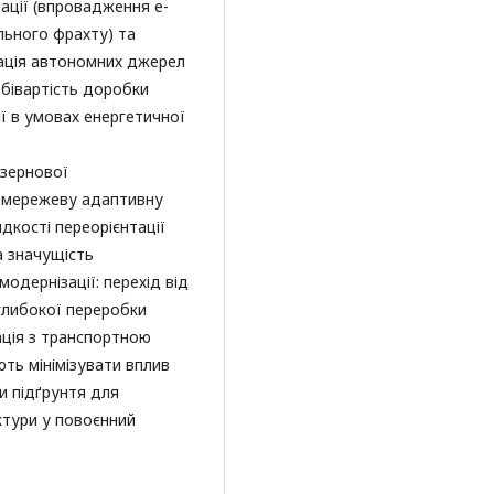
ації (впровадження е-
льного фрахту) та
рація автономних джерел
обівартість доробки
ії в умовах енергетичної
 зернової
у мережеву адаптивну
дкості переорієнтації
а значущість
модернізації: перехід від
глибокої переробки
ація з транспортною
ть мінімізувати вплив
и підґрунтя для
ктури у повоєнний