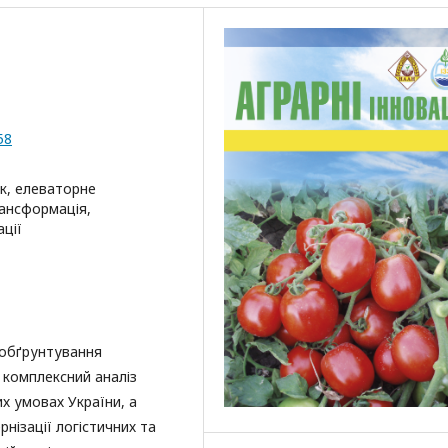
58
к, елеваторне
рансформація,
ації
 обґрунтування
 комплексний аналіз
х умовах України, а
нізації логістичних та