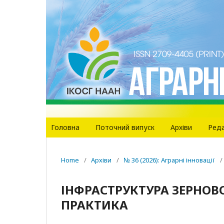
Головна
Поточний випуск
Архіви
Реда
Home
/
Архіви
/
№ 36 (2026): Аграрні інновації
/
ІНФРАСТРУКТУРА ЗЕРНОВО
ПРАКТИКА