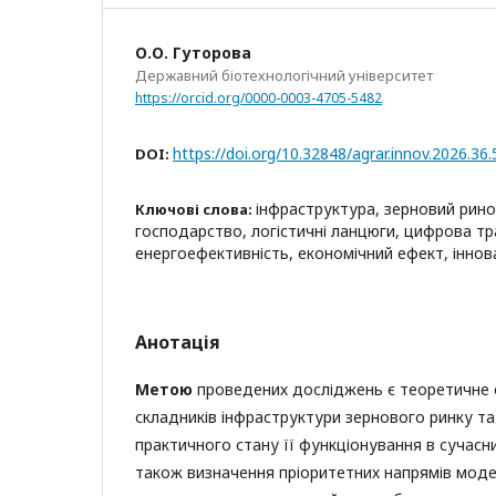
О.О. Гуторова
Державний біотехнологічний університет
https://orcid.org/0000-0003-4705-5482
https://doi.org/10.32848/agrar.innov.2026.36.
DOI:
інфраструктура, зерновий рино
Ключові слова:
господарство, логістичні ланцюги, цифрова т
енергоефективність, економічний ефект, іннов
Анотація
Метою
проведених досліджень є теоретичне
складників інфраструктури зернового ринку та
практичного стану її функціонування в сучасни
також визначення пріоритетних напрямів модер