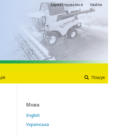
Зареєструватися
Увійти
ція
Пошук
Мова
English
Українська