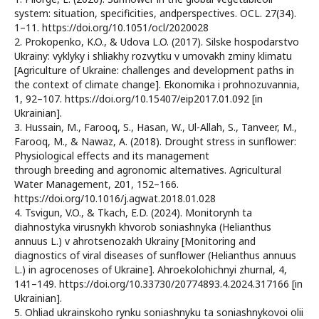
system: situation, specificities, andperspectives. OCL. 27(34).
1–11. https://doi.org/10.1051/ocl/2020028
2. Prokopenko, K.O., & Udova L.O. (2017). Silske hospodarstvo
Ukrainy: vyklyky i shliakhy rozvytku v umovakh zminy klimatu
[Agriculture of Ukraine: challenges and development paths in
the context of climate change]. Ekonomika i prohnozuvannia,
1, 92–107. https://doi.org/10.15407/eip2017.01.092 [in
Ukrainian].
3. Hussain, M., Farooq, S., Hasan, W., Ul-Allah, S., Tanveer, M.,
Farooq, M., & Nawaz, A. (2018). Drought stress in sunflower:
Physiological effects and its management
through breeding and agronomic alternatives. Agricultural
Water Management, 201, 152–166.
https://doi.org/10.1016/j.agwat.2018.01.028
4. Tsvigun, V.O., & Tkach, E.D. (2024). Monitorynh ta
diahnostyka virusnykh khvorob soniashnyka (Helianthus
annuus L.) v ahrotsenozakh Ukrainy [Monitoring and
diagnostics of viral diseases of sunflower (Helianthus annuus
L.) in agrocenoses of Ukraine]. Ahroekolohichnyi zhurnal, 4,
141–149. https://doi.org/10.33730/20774893.4.2024.317166 [in
Ukrainian].
5. Ohliad ukrainskoho rynku soniashnyku ta soniashnykovoi olii