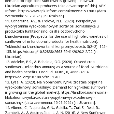
demand for high-oleic sunflower is growing – how will
Ukrainian agricultural producers take advantage of this]. APK-
Inform. https://www.apk-inform.com/uk/news/1537067 (data
zvernennia: 5.02.2026) [in Ukrainian].
11. Ocheretna, A.V., & Frolova, N.E. (2020). Perspektyvy
vykorystannia vysokooleinovykh sortiv olii soniashnyka u
produktakh funktsionalnoi dii dlia ozdorovchoho
kharchuvannia [Prospects for the use of high-oleic varieties of
sunflower oil in functional products for health nutrition].
Tekhnolohiia kharchovoi ta lehkoi promyslovosti, 3(2–2), 129–
135. https://doi.org/10.32838/2663-5941/2020.2-2/22 [in
Ukrainian].
12. Adeleke, B.S., & Babalola, O.O. (2020). Oilseed crop
sunflower (Helianthus annuus) as a source of food: Nutritional
and health benefits. Food Sci. Nutri., 8, 4666–4684.
https://doi.org/10.1002/fsn3.1783
13. Lysa, A. (2023). Na hlobalnomu rynku zrostaie popyt na
vysokooleinovyi soniashnyk [Demand for high-oleic sunflower
is growing on the global market]. https://landlord.ua/news/na-
hlobalnomu-rynku-zrostaie-popyt-na-vysokooleinovyi-
soniashnyk (data zvernennia: 15.01.2026) [in Ukrainian].
14. Alberio, C., Izquierdo, G.N., Galella, T., Zuil, S., Reid, R.,
Zambelli, A., & Aguirrezábal, L. A. N. (2016). A New Sunflower