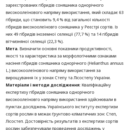
зареєстрованих гібридів соняшника однорічного
високоолеїнового напряму використання, який складає 63
гібриди, що становить 9,4 % від загальної кількості
гібридів високоолеїновго соняшника у Реєстрі сортів. Із
них 49 гібридів іноземної селекції (77,7 %) та 14 гібридів
вітчизняної селекції (22,3 %).
Мета
. Визначити основні показники продуктивності,
якості та характеристика за морфологічними ознаками
насіння гібридів соняшника однорічного (Helianthus annuus
L.) високоолеїнового напряму використання за
вирощування їх у зонах Степу та Лісостепу України.
Матеріали і методи дослідження
: Кваліфікаційну
експертизу гібридів соняшника однорічного
високоолеїновго напряму використання здійснювали в
пунктах досліджень Українського інституту експертизи
сортів рослин в межах ґрунтово-кліматичних зон: Степ,
Лісостеп. Достовірність результатів з експертизи сортів
рослин забезпечували проведення досліджень у