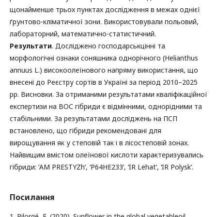
щонайменше трьох пунктах дослідження в межах однієї
ґрунтово-кліматичної зони. Використовували польовий,
лабораторний, математично-статистичний.
Результати
. Досліджено господарськцінні та
морфологічні ознаки соняшника однорічного (Helianthus
annuus L.) високоолеїнового напряму використання, що
внесені до Реєстру сортів в Україні за період 2010–2025
рр. Висновки. За отриманими результатами кваліфікаційної
експертизи на ВОС гібриди є відмінними, однорідними та
стабільними. За результатами досліджень на ПСП
встановлено, що гібриди рекомендовані для
вирощування як у степовій так і в лісостеповій зонах.
Найвищим вмістом олеїнової кислоти характеризувались
гібриди: ‘AM PRESTYZh’, ‘P64HE233’, ‘IR Lehat’, ‘IR Polysk’.
Посилання
1. Pilorgé, E. (2020). Sunflower in the global vegetableoil