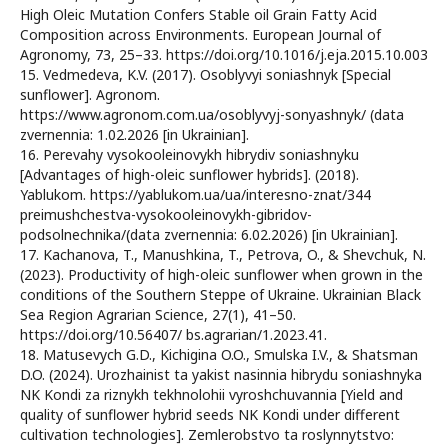
High Oleic Mutation Confers Stable oil Grain Fatty Acid
Composition across Environments. European Journal of
Agronomy, 73, 25–33. https://doi.org/10.1016/j.eja.2015.10.003
15. Vedmedeva, K.V. (2017). Osoblyvyi soniashnyk [Special
sunflower]. Agronom.
https://www.agronom.com.ua/osoblyvyj-sonyashnyk/ (data
zvernennia: 1.02.2026 [in Ukrainian].
16. Perevahy vysokooleinovykh hibrydiv soniashnyku
[Advantages of high-oleic sunflower hybrids]. (2018).
Yablukom. https://yablukom.ua/ua/interesno-znat/344
preimushchestva-vysokooleinovykh-gibridov-
podsolnechnika/(data zvernennia: 6.02.2026) [in Ukrainian].
17. Kachanova, T., Manushkina, T., Petrova, O., & Shevchuk, N.
(2023). Productivity of high-oleic sunflower when grown in the
conditions of the Southern Steppe of Ukraine. Ukrainian Black
Sea Region Agrarian Science, 27(1), 41–50.
https://doi.org/10.56407/ bs.agrarian/1.2023.41.
18. Matusevych G.D., Kichigina O.O., Smulska I.V., & Shatsman
D.O. (2024). Urozhainist ta yakist nasinnia hibrydu soniashnyka
NK Kondi za riznykh tekhnolohii vyroshchuvannia [Yield and
quality of sunflower hybrid seeds NK Kondi under different
cultivation technologies]. Zemlerobstvo ta roslynnytstvo: