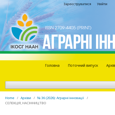
Зареєструватися
Увійти
Головна
Поточний випуск
Архі
Home
/
Архіви
/
№ 36 (2026): Аграрні інновації
/
СЕЛЕКЦІЯ, НАСІННИЦТВО