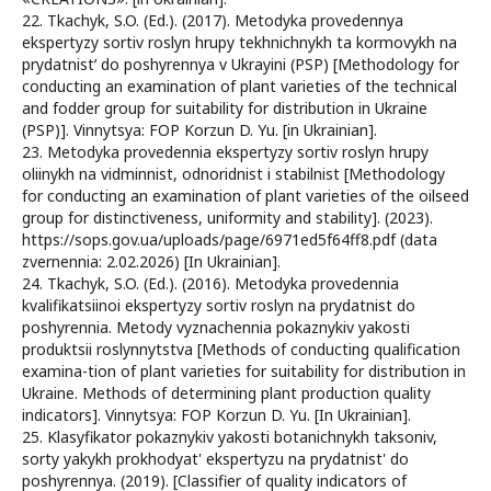
22. Tkachyk, S.O. (Ed.). (2017). Metodyka provedennya
ekspertyzy sortiv roslyn hrupy tekhnichnykh ta kormovykh na
prydatnistʹ do poshyrennya v Ukrayini (PSP) [Methodology for
conducting an examination of plant varieties of the technical
and fodder group for suitability for distribution in Ukraine
(PSP)]. Vinnytsya: FOP Korzun D. Yu. [in Ukrainian].
23. Metodyka provedennia ekspertyzy sortiv roslyn hrupy
oliinykh na vidminnist, odnoridnist i stabilnist [Methodology
for conducting an examination of plant varieties of the oilseed
group for distinctiveness, uniformity and stability]. (2023).
https://sops.gov.ua/uploads/page/6971ed5f64ff8.pdf (data
zvernennia: 2.02.2026) [In Ukrainian].
24. Tkachyk, S.O. (Ed.). (2016). Metodyka provedennia
kvalifikatsiinoi ekspertyzy sortiv roslyn na prydatnist do
poshyrennia. Metody vyznachennia pokaznykiv yakosti
produktsii roslynnytstva [Methods of conducting qualification
examina-tion of plant varieties for suitability for distribution in
Ukraine. Methods of determining plant production quality
indicators]. Vinnytsya: FOP Korzun D. Yu. [In Ukrainian].
25. Klasyfikator pokaznykiv yakosti botanichnykh taksoniv,
sorty yakykh prokhodyat' ekspertyzu na prydatnist' do
poshyrennya. (2019). [Classifier of quality indicators of