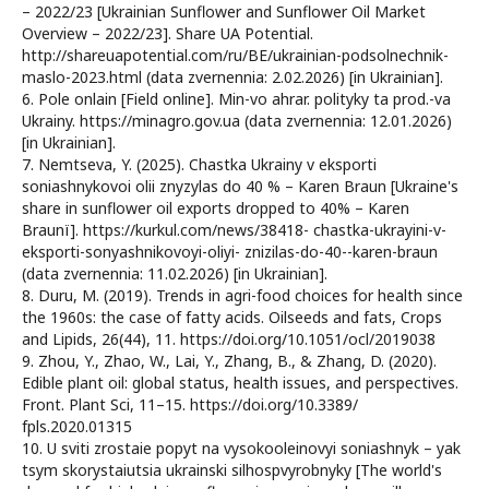
– 2022/23 [Ukrainian Sunflower and Sunflower Oil Market
Overview – 2022/23]. Share UA Potential.
http://shareuapotential.com/ru/BE/ukrainian-podsolnechnik-
maslo-2023.html (data zvernennia: 2.02.2026) [in Ukrainian].
6. Pole onlain [Field online]. Min-vo ahrar. polityky ta prod.-va
Ukrainy. https://minagro.gov.ua (data zvernennia: 12.01.2026)
[in Ukrainian].
7. Nemtseva, Y. (2025). Chastka Ukrainy v eksporti
soniashnykovoi olii znyzylas do 40 % – Karen Braun [Ukraine's
share in sunflower oil exports dropped to 40% – Karen
Braunї]. https://kurkul.com/news/38418- chastka-ukrayini-v-
eksporti-sonyashnikovoyi-oliyi- znizilas-do-40--karen-braun
(data zvernennia: 11.02.2026) [in Ukrainian].
8. Duru, M. (2019). Trends in agri-food choices for health since
the 1960s: the case of fatty acids. Oilseeds and fats, Crops
and Lipids, 26(44), 11. https://doi.org/10.1051/ocl/2019038
9. Zhou, Y., Zhao, W., Lai, Y., Zhang, B., & Zhang, D. (2020).
Edible plant oil: global status, health issues, and perspectives.
Front. Plant Sci, 11–15. https://doi.org/10.3389/
fpls.2020.01315
10. U sviti zrostaie popyt na vysokooleinovyi soniashnyk – yak
tsym skorystaiutsia ukrainski silhospvyrobnyky [The world's