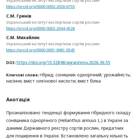
Український інститут експертизи сортів рослин
https://orcid.org/0000-0002-2026-6733
С.М. Гринів
Український інститут експертизи сортів рослин
https://orcid.org/0000-0002-2044-4528
С.М. Михайлик
Український інститут експертизи сортів рослин
https://orcid.org/0000-0001-9981-0545
https://doi.org/10.32848/agrar.innov.2026.36.55
DOI:
гібрид; соняшник однорічний; урожайність;
Ключові слова:
насіння; вміст олеїнової кислоти; вміст білка
Анотація
Проаналізовано тенденції формування гібридного складу
соняшника однорічного (Helianthus annuus L.) в Україні за
даними Державного реєстру сортів рослин, придатних
для поширення в Україні. Встановлено загальну кількість