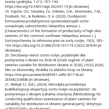
teoriia i praktyka, 1 (11). 107–144.
https://doi.org/10.54651/agri.2024.01.13 [in Ukrainian]
19. Topchii, O.V., Smulska, I.V., Orlenko, O.B., Khomenko, T.M.,
Dovbash, N.I., & Rudenko, O. A. (2023). Osoblyvosti
formuvannia produktyvnosti vysokooleinovykh sortiv
soniashnyku odnorichnoho Helianthus annuus L.
[Characteristics of the formation of productivity of high oleic
varieties of the common sunflower Helianthus annuus L.]
Sortovyvchennia ta okhorona prav na sorty roslyn, 19(3), 185–
194. https://doi.org/10.21498/2518-1017.19.3.2023.287643 [in
Ukrainian].
20. Derzhavnyi reiestr sortiv roslyn, prydatnykh dlia
poshyrennia v Ukraini na 2026 rik [State register of plant
varieties suitable for distribution Ukraine in 2026]. (16.02.2026).
Min-vo ekonomiky, dovkillia ta silskoho hosp-va Ukrainy.
https://me.gov.ua/view/dc085951-a4fd-4517-8ca5-
2b50823c88db [in Ukrainian].
21. Melnyk S.I. (Ed.). (2024). Metodyka provedennya
kvalifikatsiynoyi ekspertyzy sortiv roslyn na prydatnist ʹ do
poshyrennya v Ukrayini (zahalʹna chastyna) [Methodology for
conducting qualification examination of plant varieties for
suitability for distribution in Ukraine (general part)]. Vinnytsya:
«CREATIONS». [in Ukrainian].