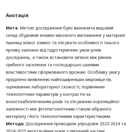
Анотація
Мета
. Метою дослідження було визначити видовий
склад збудників ензимо-мікозного виснаження у матеріалі
пшениці м’якої озимої та з’ясувати особливості їхнього
прояву залежно від гідротермічних умов років
досліджень, а також встановити зв’язок між рівнем
грибного заселення та господарсько-цінними
властивостями сформованого врожаю. Особливу увагу
приділено виявленню найпоширеніших мікроміцетів,
оцінюванню лабораторної схожості, порівнянню
технологічних параметрів у контрастні за
вологозабезпеченням років та з’ясуванню кореляційної
залежності між фітопатологічним станом зібраного
матеріалу і його технологічними характеристиками.
Методи
. Дослідження проводили упродовж 2023-2024 та
2024-2025 вегетаційних років у південній частині