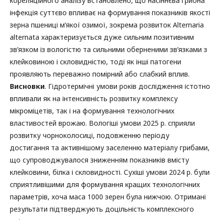
кореляційного аналізу встановлено, що насіннєва грибна
інфекція суттєво впливає на формування показників якості
зерна пшениці м’якої озимої, зокрема розвиток Alternaria
alternata характеризується дуже сильним позитивним
зв’язком із вологістю та сильними оберненими зв’язками з
клейковиною і скловидністю, тоді як інші патогени
проявляють переважно помірний або слабкий вплив.
Висновки
. Гідротермічні умови років дослідження істотно
впливали як на інтенсивність розвитку комплексу
мікроміцетів, так і на формування технологічних
властивостей врожаю. Вологіші умови 2025 р. сприяли
розвитку чорноколосиці, подовженню періоду
достигання та активнішому заселенню матеріалу грибами,
що супроводжувалося зниженням показників вмісту
клейковини, білка і скловидності. Сухіші умови 2024 р. були
сприятливішими для формування кращих технологічних
параметрів, хоча маса 1000 зерен була нижчою. Отримані
результати підтверджують доцільність комплексного