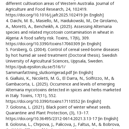
different cultivation areas of Western Australia. Journal of
Agriculture and Food Research, 24, 102419.
https://doi.org/10.1016/j.jafr.2025.102419 [in English]
4. Daichi, M. B., Masiello, M., Haidukowski, M., De Girolamo,
A., Moretti, A., Bencheikh, A. (2025). Assessing Alternaria
species and related mycotoxin contamination in wheat in
Algeria: A food safety risk. Toxins, 17(6), 309.
https://doi.org/10.3390/toxins17060309 [in English]
5. Forsberg, G. (2004). Control of cereal seed-borne diseases
by hot humid air seed treatment (Doctoral thesis). Swedish
University of Agricultural Sciences, Uppsala, Sweden.
https://pub.epsilon.slu.se/516/1/
Sammanfattning_slutkorrigerad.pdf [in English]
6. Gialluisi, K., Nicoletti, M. G., El Darra, N., Solfrizzo, M., &
Gambacorta, L. (2025). Occurrence and levels of emerging
Alternaria mycotoxins detected in spices and herbs marketed
in Italy. Toxins, 17(11), 552.
https://doi.org/10.3390/toxins17110552 [in English]
7. Golosna, L. (2021). Black point of winter wheat seeds.
Quarantine and Plant Protection, (3), 13–17.
https://doi.org/10.36495/2312-0614.2021.3.13-17 [in English]
8. Golosna, L., Chrpova, J., Palicova, J., Faltus, M., & Bobrova,