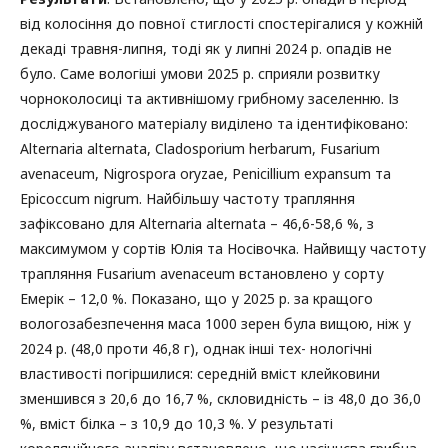
від колосіння до повної стиглості спостерігалися у кожній
декаді травня-липня, тоді як у липні 2024 р. опадів не
було. Саме вологіші умови 2025 р. сприяли розвитку
чорноколосиці та активнішому грибному заселенню. Із
досліджуваного матеріалу виділено та ідентифіковано:
Alternaria alternata, Cladosporium herbarum, Fusarium
avenaceum, Nigrospora oryzae, Penicillium expansum та
Epicoccum nigrum. Найбільшу частоту трапляння
зафіксовано для Alternaria alternata – 46,6-58,6 %, з
максимумом у сортів Юлія та Носівочка. Найвищу частоту
трапляння Fusarium avenaceum встановлено у сорту
Емерік – 12,0 %. Показано, що у 2025 р. за кращого
вологозабезпечення маса 1000 зерен була вищою, ніж у
2024 р. (48,0 проти 46,8 г), однак інші тех- нологічні
властивості погіршилися: середній вміст клейковини
зменшився з 20,6 до 16,7 %, скловидність – із 48,0 до 36,0
%, вміст білка – з 10,9 до 10,3 %. У результаті