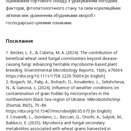
оцінювання сортового складу з урахуванням погодних
факторів, фітопатологічного стану та сили кореляційних
зв’язків між ураженням збудниками хвороб і
господарсько-цінними ознаками.
Посилання
1. Becker, L. E., & Cubeta, M. A. (2024). The contribution of
beneficial wheat seed fungal communities beyond disease-
causing fungi: Advancing heritable mycobiome-based plant
breeding. Environmental Microbiology Reports, 16(6), e70004.
https://doi.org/10.1111/1758-2229.70004 [in English]
2. Bogach, M., Paliy, A., Bohach, D., Kovalenko, L., Selishcheva,
N., & Ganova, L. (2024). Influence of weather conditions on
contamination of grain fodder by micromycetes in the
northwestern Black Sea region of Ukraine. Mikrobiolohichnyi
Zhurnal, 86(5), 75–86.
https://doi.org/10.15407/microbiolj86.05.075 [in English]
3. Covarelli, L., Giordano, L., Beccari, G., Onofri, A., Sulyok, M.,
Balducci, E. (2025). Mycobiota and fungal secondary
metabolites associated with wheat grains harvested in