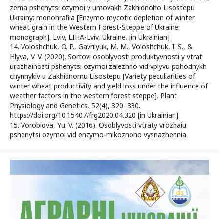
zerna pshenytsi ozymoi v umovakh Zakhidnoho Lisostepu
Ukrainy: monohrafiia [Enzymo-mycotic depletion of winter
wheat grain in the Western Forest-Steppe of Ukraine:
monograph]. Lviv, LIHA-Lviv, Ukraine. [in Ukrainian]
14. Voloshchuk, O. P., Gavrilyuk, M. M., Voloshchuk, I. S., &
Hlyva, V. V. (2020). Sortovi osoblyvosti produktyvnosti y vtrat
urozhainosti pshenytsi ozymoi zalezhno vid vplyvu pohodnykh
chynnykiv u Zakhidnomu Lisostepu [Variety peculiarities of
winter wheat productivity and yield loss under the influence of
weather factors in the western forest steppe]. Plant
Physiology and Genetics, 52(4), 320–330.
https://doi.org/10.15407/frg2020.04.320 [in Ukrainian]
15. Vorobiova, Yu. V. (2016). Osoblyvosti vtraty vrozhaiu
pshenytsi ozymoi vid enzymo-mikoznoho vysnazhennia