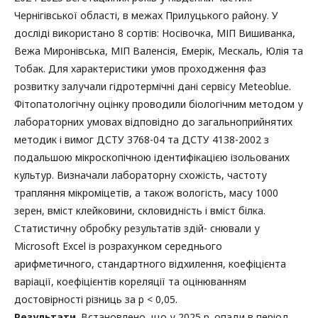
Чернігівської області, в межах Прилуцького району. У
досліді використано 8 сортів: Носівочка, МІП Вишиванка,
Вежа Миронівська, МІП Валенсія, Емерік, Мескаль, Юлія та
Тобак. Для характеристики умов проходження фаз
розвитку залучали гідротермічні дані сервісу Meteoblue.
Фітопатологічну оцінку проводили біологічним методом у
лабораторних умовах відповідно до загальноприйнятих
методик і вимог ДСТУ 3768-04 та ДСТУ 4138-2002 з
подальшою мікроскопічною ідентифікацією ізольованих
культур. Визначали лабораторну схожість, частоту
трапляння мікроміцетів, а також вологість, масу 1000
зерен, вміст клейковини, скловидність і вміст білка.
Статистичну обробку результатів здій- снювали у
Microsoft Excel із розрахунком середнього
арифметичного, стандартного відхилення, коефіцієнта
варіації, коефіцієнтів кореляції та оцінюванням
достовірності різниць за p < 0,05.
Результати
. Встановлено, що у 2025 р. опади в період