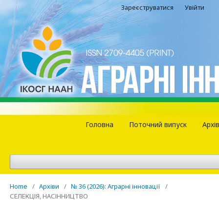
Зареєструватися
Увійти
Головна
Поточний випуск
Архі
Home
/
Архіви
/
№ 36 (2026): Аграрні інновації
/
СЕЛЕКЦІЯ, НАСІННИЦТВО