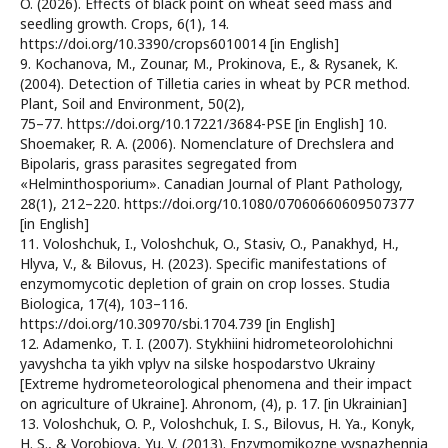
O. (2026). Effects of black point on wheat seed mass and
seedling growth. Crops, 6(1), 14.
https://doi.org/10.3390/crops6010014 [in English]
9. Kochanova, M., Zounar, M., Prokinova, E., & Rysanek, K.
(2004). Detection of Tilletia caries in wheat by PCR method.
Plant, Soil and Environment, 50(2),
75–77. https://doi.org/10.17221/3684-PSE [in English] 10.
Shoemaker, R. A. (2006). Nomenclature of Drechslera and
Bipolaris, grass parasites segregated from
«Helminthosporium». Canadian Journal of Plant Pathology,
28(1), 212–220. https://doi.org/10.1080/07060660609507377
[in English]
11. Voloshchuk, I., Voloshchuk, O., Stasiv, O., Panakhyd, H.,
Hlyva, V., & Bilovus, H. (2023). Specific manifestations of
enzymomycotic depletion of grain on crop losses. Studia
Biologica, 17(4), 103–116.
https://doi.org/10.30970/sbi.1704.739 [in English]
12. Adamenko, T. I. (2007). Stykhiini hidrometeorolohichni
yavyshcha ta yikh vplyv na silske hospodarstvo Ukrainy
[Extreme hydrometeorological phenomena and their impact
on agriculture of Ukraine]. Ahronom, (4), p. 17. [in Ukrainian]
13. Voloshchuk, O. P., Voloshchuk, I. S., Bilovus, H. Ya., Konyk,
H. S., & Vorobiova, Yu. V. (2013). Enzymomikozne vysnazhennia