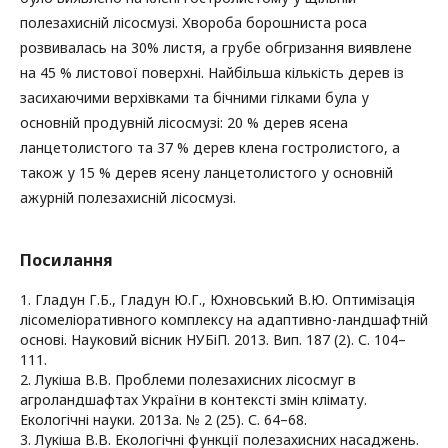
полезахисній лісосмузі. Хвороба борошниста роса
розвивалась на 30% листя, а грубе обгризання виявлене
на 45 % листової поверхні. Найбільша кількість дерев із
засихаючими верхівками та бічними гілками була у
основній продувній лісосмузі: 20 % дерев ясена
ланцетолистого та 37 % дерев клена гостролистого, а
також у 15 % дерев ясену ланцетолистого у основній
ажурній полезахисній лісосмузі.
Посилання
1. Гладун Г.Б., Гладун Ю.Г., Юхновський В.Ю. Оптимізація
лісомеліоративного комплексу на адаптивно-ландшафтній
основі. Науковий вісник НУБіП. 2013. Вип. 187 (2). С. 104–
111.
2. Лукіша В.В. Проблеми полезахисних лісосмуг в
агроландшафтах України в контексті змін клімату.
Екологічні науки. 2013a. № 2 (25). С. 64–68.
3. Лукіша В.В. Екологічні функції полезахисних насаджень.