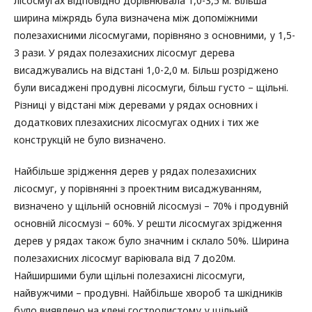
лісосмугах відповідно дорівнювала 1,0-3,5 м. Більша
ширина міжрядь була визначена між допоміжними
полезахисними лісосмугами, порівняно з основними, у 1,5-
3 рази. У рядах полезахисних лісосмуг дерева
висаджувались на відстані 1,0-2,0 м. Більш розріджено
були висаджені продувні лісосмуги, більш густо – щільні.
Різниці у відстані між деревами у рядах основних і
додаткових плезахисних лісосмугах одних і тих же
конструкцій не було визначено.
Найбільше зрідження дерев у рядах полезахисних
лісосмуг, у порівнянні з проектним висаджуванням,
визначено у щільній основній лісосмузі – 70% і продувній
основній лісосмузі – 60%. У решти лісосмугах зрідження
дерев у рядах також було значним і склало 50%. Ширина
полезахисних лісосмуг варіювала від 7 до20м.
Найширшими були щільні полезахисні лісосмуги,
найвужчими – продувні. Найбільше хвороб та шкідників
було виявлено на клені гостролистому у щільній