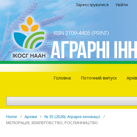
Зареєструватися
Увійти
Головна
Поточний випуск
Архі
Home
/
Архіви
/
№ 35 (2026): Аграрні інновації
/
МЕЛІОРАЦІЯ, ЗЕМЛЕРОБСТВО, РОСЛИННИЦТВО