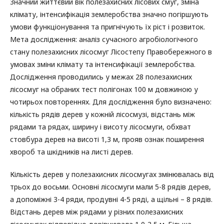
Значний життєвий вік полезахисних лісових смуг, зміна
клімату, інтенсифікація землеробства значно погіршують
умови функціонування та пригнічують їх ріст і розвиток.
Мета дослідження: аналіз сучасного агробіологічного
стану полезахисних лісосмуг Лісостепу Правобережного в
умовах зміни клімату та інтенсифікації землеробства.
Дослідження проводились у межах 28 полезахисних
лісосмуг на обраних тест полігонах 100 м довжиною у
чотирьох повтореннях. Для дослідження було визначено:
кількість рядів дерев у кожній лісосмузі, відстань між
рядами та рядах, ширину і висоту лісосмуги, обхват
стовбура дерев на висоті 1,3 м, прояв ознак поширення
хвороб та шкідників на листі дерев.
Кількість дерев у полезахисних лісосмугах змінювалась від
трьох до восьми. Основні лісосмуги мали 5-8 рядів дерев,
а допоміжні 3-4 ряди, продувні 4-5 ряді, а щільні – 8 рядів.
Відстань дерев між рядами у різних полезахисних