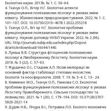
Екологічні науки. 2013b. № 1. С. 56–64.
4. Ткачук О.П., Вітер Н.Г. Біологічні аспекти
функціонування полезахисних лісосмуг в умовах зміни
клімату. Збалансоване природокористування. 2022. № 1. С.
101–107. DOI: 10.33730/2310–4678.1.2022.255218
5. Ткачук О.П., Віт ер Н.Г. Екологічні проблеми
функціонування полезахисних лісосмуг в умовах зміни
клімату. Наукові доповіді НУБіП України. 2022. № 2 (96).
URL: http://journals.nubip.edu.ua/index.php/Dopovi
di/article/download/16044/1440.
6. Лукіша В.В. Структура фітоценозів полезахисних
лісосмуг в Лівобережному Лісостепу. Екологічні науки.
2018. № 3 (22). С. 57–63.
7. Фурдичко О.І., Стадник А.П. Лісові меліорації як
основний фактор стабілізації степових екосистем.
Екологія та ноосферологія. 2008. Т. 19. № 3–4. С. 13– 24.
8. Клименко М.О., Ткачук О.П., Панкова С.О. Екологічні
проблеми функціонування полезахисних лісосмуг в умовах
Лісостепу Правобережного. Сільське господарство та
лісівництво. 2021. № 1 (20). С. 179–194. DOI: 10.37128/2707-
5826-2021-14
9. Дудяк Н.В., Пічура В.І., Потравка Л.О. Еколого-економічні