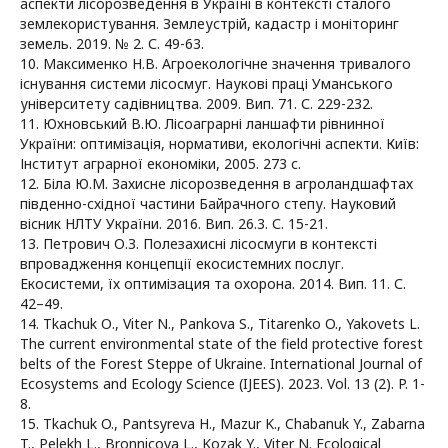
аспекти лісорозведення в Україні в контексті сталого
землекористування. Землеустрій, кадастр і моніторинг
земель. 2019. № 2. С. 49-63.
10. Максименко Н.В. Агроекологічне значення тривалого
існування системи лісосмуг. Наукові праці Уманського
університету садівництва. 2009. Вип. 71. С. 229-232.
11. Юхновський В.Ю. Лісоаграрні ланшафти рівнинної
України: оптимізація, нормативи, екологічні аспекти. Київ:
Інститут аграрної економіки, 2005. 273 с.
12. Біла Ю.М. Захисне лісорозведення в агроландшафтах
південно-східної частини Байрачного степу. Науковий
вісник НЛТУ України. 2016. Вип. 26.3. С. 15-21.
13. Петрович О.З. Полезахисні лісосмуги в контексті
впровадження концепції екосистемних послуг.
Екосистеми, їх оптимізация та охорона. 2014. Вип. 11. С.
42–49.
14. Tkachuk О., Viter N., Pankova S., Titarenko O., Yakovets L.
The current environmental state of the field protective forest
belts of the Forest Steppe of Ukraine. International Journal of
Ecosystems and Ecology Science (IJEES). 2023. Vol. 13 (2). P. 1-
8.
15. Tkachuk O., Pantsyreva H., Mazur K., Chabanuk Y., Zabarna
T., Pelekh L., Bronnicova L., Kozak Y., Viter N. Ecological