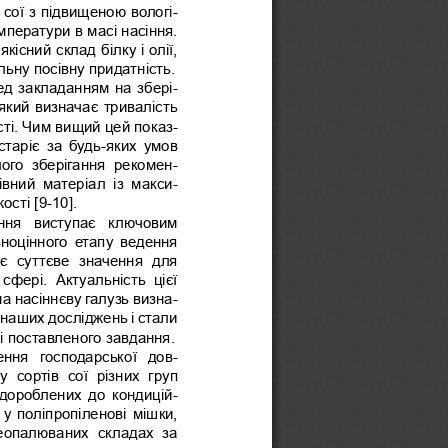
 сої з підвищеною вологі-
ператури в масі насіння. 
кісний склад білку і олії, 
ьну посівну придатність.
ред закладанням на збері-
кий визначає тривалість 
ті. Чим вищий цей показ-
старіє  за  будь-яких  умов 
лого  зберігання  рекомен-
вний  матеріал  із  макси-
сті [9-10]. 
іння  виступає  ключовим 
ноцінного  етапу  ведення 
ає  суттєве  значення  для 
 сфері.  Актуальність  цієї 
на насіннєву галузь визна
-
наших досліджень і стали 
і поставленого завдання.
ення  господарської  дов
-
  сортів  сої  різних  груп 
, дороблених до кондицій-
у поліпропіленові мішки, 
опалюваних  складах  за 