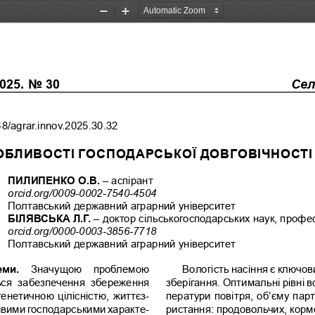
Zoom
Zoom
Out
In
25. No 30
Сел
48/agrar.innov.2025.30.32
ОБЛИВОСТІ ГОСПОДАРСЬКОЇ ДОВГОВІЧНОСТІ 
ПИЛИПЕНКО О.В. 
– аспірант
orcid.org/0009-0002-7540-4504
Полтавський державний аграрний університет
БІЛЯВСЬКА Л.Г. 
– доктор сільськогосподарських наук, профе
orcid.org/0000-0003-3856-7718
Полтавський державний аграрний університет
ми. 
Значущою  проблемою 
Вологість насіння є ключо
ься  забезпечення  збереження 
зберігання. Оптимальні рівні в
генетичною цілісністю, життєз-
ператури повітря, об’єму парт
ивими господарськими характе-
ристання: продовольчих, кормо