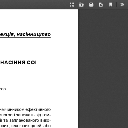
Current
Presentation
Open
Print
Download
Too
View
Mode
екція, насінництво
НАСІННЯ СОЇ
сор
вим чинником ефективного 
ологості залежать від тем-
ії та запланованого вико-
вих, технічних цілей, або 