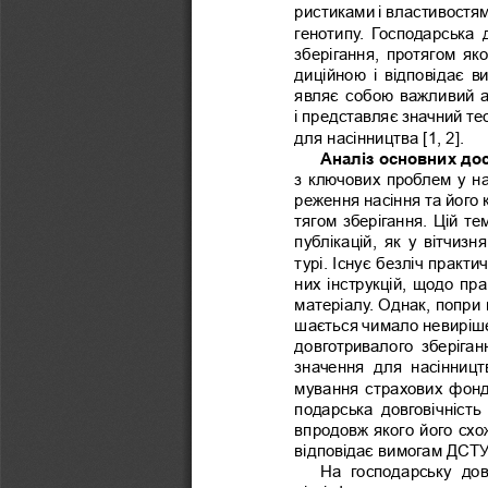
ристиками і властивостя
генотипу.  Господарська  д
зберігання,  протягом  як
диційною  і  відповідає  
являє собою важливий а
і представляє значний те
для насінництва [1, 2].
Аналіз основних дос
з ключових проблем у на
реження насіння та його 
тягом зберігання. Цій те
публікацій,  як  у  вітчизнян
турі. Існує безліч практ
них інструкцій, щодо пра
матеріалу. Однак, попри
шається чимало невиріше
довготривалого  зберіганн
значення  для  насінництв
мування страхових фонд
подарська  довговічність  
впродовж якого його схож
відповідає вимогам ДСТУ 2
На  господарську  дов