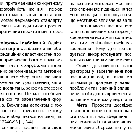
ми, притаманними конкретному 
як посівний матеріал. Насіння
овговічність  насіння  −  період 
стю спричиняє підвищення тем
ого  схожість  залишається  кон-
Унаслідок цього погіршується я
вимогам  державного  стандарту, 
що негативно впливає на загал
спект життєдіяльності рослин 
Посівні якості насіння пе
оретичний і практичний інтерес 
гання є ключовим фактором, я
збереження його життєздатнос
ліджень і публікацій. 
Однією 
ник,  тим  повільніше  насіння  
сінництві є забезпечення збе-
зберігання.  Тому,  для  трива
кондиційних властивостей про-
дується  використовувати  посі
мі присвячено багато наукових 
мально можливим рівнем схожо
ій,  так  і  в  зарубіжній  літера-
Отже,  довговічність  нас
ичних рекомендацій та методич-
фактором  у  забезпеченні  пов
вильного зберігання посівного 
насінництва  сої,  а  також  м
 вже наявні дослідження, зали
-
оптимізації  процесів  у  даній 
них питань, зокрема стосовно 
проблеми та її значний вплив 
я  насіння.  Це  має  особливе 
чили необхідність проведення 
а  сої  та  забезпечення  фор-
основним мотивом у вирішенн
ів. Важливим аспектом є гос-
Мета.
  Провести  дослідж
насіння  –  тривалість  періоду, 
говічності  посівного  матеріалу
ість зберігається на рівні, що 
стиглості під час зберігання
240-93 [1, 3-4]. 
них показників та упакованих 
говічність  насіння  впливають 
моделюючи  збереження  у  не