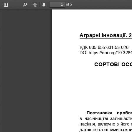
of 5
Toggle
Find
Previous
Next
Sidebar
Аграрні інновації. 20
УДК 635.655:631.53.026
DOI https://doi.org/10.328
СОРТОВІ ОС
Постановка  пробле
в  насінництві  залишаєт
насіння, включно з його 
датністю та іншими важл