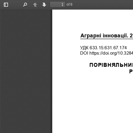
of 8
Toggle
Find
Previous
Next
Sidebar
Аграрні інновації. 20
УДК 633.15:631.67.174
DOI https://doi.org/10.328
ПОРІВНЯЛЬНИЙ
Р