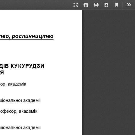
Current
Presentation
Open
Print
Download
Too
View
Mode
тво, рослинництво
ІВ КУКУРУДЗИ 
НЯ
ор, академік 
ціональної академії 
рофесор, академік 
ціональної академії 