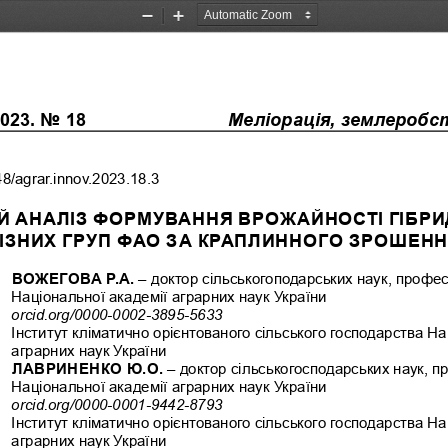
Zoom
Zoom
Out
In
23. No 18
Меліорація, землеробс
48/agrar.innov.2023.18.3
 АНАЛІЗ ФОРМУВАННЯ ВРОЖАЙНОСТІ ГІБРИД
ІЗНИХ ГРУП ФАО ЗА КРАПЛИННОГО ЗРОШЕН
ВОЖЕГОВА Р.А.
 – доктор сільськогоподарських наук, профес
Національної академії аграрних наук України
orcid.org/0000-0002-3895-5633
Інститут кліматично орієнтованого сільського господарства На
аграрних наук України
ЛАВРИНЕНКО Ю.О.
 – доктор сільськогосподарських наук, п
Національної академії аграрних наук України
orcid.org/0000-0001-9442-8793
Інститут кліматично орієнтованого сільського господарства На
аграрних наук України