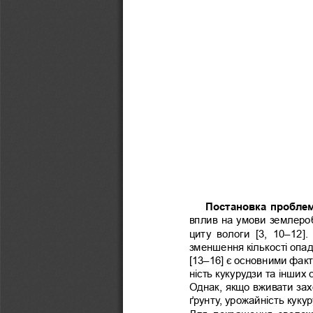
Постановка пробле
вплив на умови землероб
циту  вологи  [3,  10–12].
зменшення кількості опад
[13–16] є основними фак
ність кукурудзи та інших 
Однак, якщо вживати за
ґрунту, урожайність куку