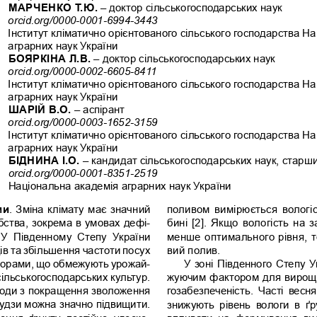
МАРЧЕНКО Т.Ю.
 – доктор сільськогосподарських наук
orcid.org/0000-0001-6994-3443
Інститут кліматично орієнтованого сільського господарства На
аграрних наук України
БОЯРКІНА Л.В.
 – доктор сільськогосподарських наук
orcid.org/0000-0002-6605-8411
Інститут кліматично орієнтованого сільського господарства На
аграрних наук України
ШАРІЙ В.О.
 – аспірант
orcid.org/0000-0003-1652-3159
Інститут кліматично орієнтованого сільського господарства На
аграрних наук України
БІДНИНА І.О.
 – кандидат сільськогосподарських наук, старш
orcid.org/0000-0001-8351-2519
Національна академія аграрних наук України
ми
. Зміна клімату має значний 
поливом вимірюється вологіс
ства, зокрема в умовах дефі
-
бині [2]. Якщо вологість на з
  У  Південному  Степу  України 
менше оптимального рівня, т
ів та збільшення частоти посух 
вий полив.
торами, що обмежують урожай-
У зоні Південного Степу 
сільськогосподарських культур. 
жуючим фактором для вирощу
ходи з покращення зволоження 
гозабезпеченість.  Часті  веснян
рудзи можна значно підвищити. 
знижують  рівень  вологи  в  ґр