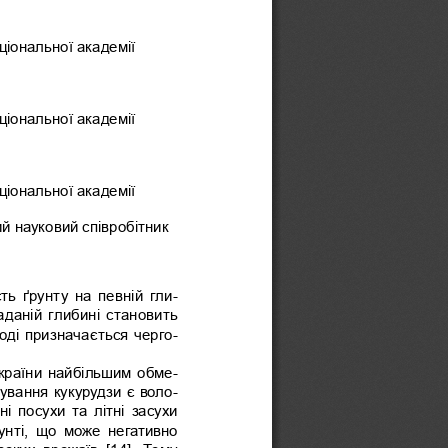
ціональної академії 
ціональної академії 
ціональної академії 
ий науковий співробітник
ть ґрунту на певній гли-
аданій глибині становить 
оді призначається черго-
України найбільшим обме-
вання кукурудзи є воло-
і  посухи  та  літні  засухи 
унті,  що  може  негативно 