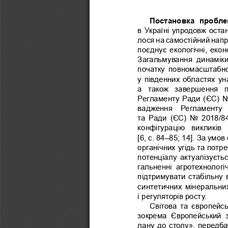
Постановка  пробл
в Україні упродовж оста
лося на самостійний нап
поєднує екологічні, екон
Загальмування  динаміки
початку  повномасштабної 
у південних областях уна
а  також  завершення  п
Регламенту Ради (ЄС) No
вадження  Регламенту 
та Ради (ЄС) No 2018/8
конфігурацію  викликів 
[6, с. 84–85; 14]. За ум
органічних угідь та потр
потенціалу актуалізуєть
гальненні  агротехнологіч
підтримувати стабільну 
синтетичних мінеральних
і регуляторів росту.
Світова  та  європейсь
зокрема  Європейський  зе
лану до столу», передб