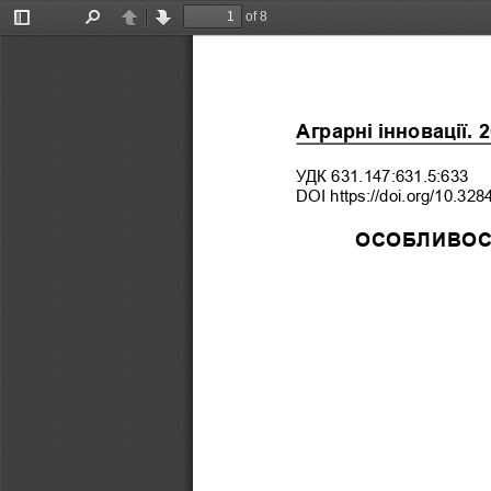
of 8
Toggle
Find
Previous
Next
Sidebar
Аграрні інновації. 2
УДК 631.147:631.5:633
DOI https://doi.org/10.328
ОСОБЛИВОСТ