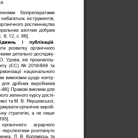
ка
еннями  біопрепаратами 
 небагатьох інструментів, 
рганічного рослинництва 
еральних азотних добрив 
 8; 12, с. 86].
іджень   і   публікацій
. 
кти  розвитку  органічного 
роками детально досліджу-
. 
О.   Удова, які проаналізу-
у  (ЄС)  No  2018/848  та 
рмонізації  національного 
ми вимогами щодо контр-
 для  дрібних  виробників 
6–88]. Правові виклики для 
кого зеленого курсу дослі
-
нової та М. 
В.   Якушевської, 
ормувати органічне вироб-
чну стратегію, а не лише 
195].
 органічного   аграрного 
 перспективи розглянуто 
ніченка, Л. 
В.   Коломієць та 