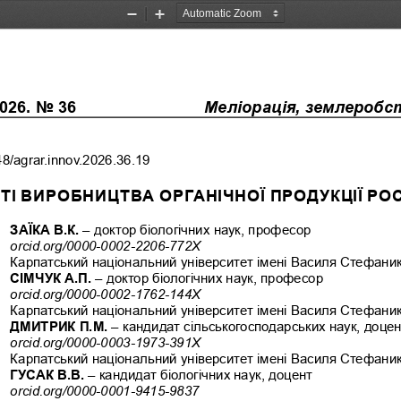
Zoom
Zoom
Out
In
026. No 36
Меліорація, землеробств
48/agrar.innov.2026.36.19
І ВИРОБНИЦТВА ОРГАНІЧНОЇ ПРОДУКЦІЇ Р
ЗАЇКА В.К. 
– доктор біологічних наук, професор
orcid.org/0000-0002-2206-772Х
Карпатський національний університет імені Василя Стефаник
СІМЧУК А.П. 
– доктор біологічних наук, професор 
orcid.org/0000-0002-1762-144X
Карпатський національний університет імені Василя Стефаник
ДМИТРИК П.М. 
– кандидат сільськогосподарських наук, доце
orcid.org/0000-0003-1973-391Х 
Карпатський національний університет імені Василя Стефаник
ГУСАК В.В. 
– кандидат біологічних наук, доцент
orcid.org/0000-0001-9415-9837