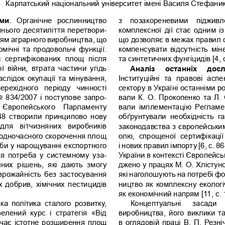
Карпатський національний університет імені Василя Стефани
еми
.  Органічне  рослинництво 
з  позакореневими  підживл
ннього десятиліття перетвори-
комплексної дії стає одним із
рям аграрного виробництва, що 
що дозволяє в межах правил о
омічні та продовольчі функції. 
компенсувати відсутність мін
  сертифікованих  площ  після 
та синтетичних фунгіцидів [4, с.
 війни,  втрата  частини  угідь 
Аналіз   останніх   досл
слідок окупації та мінування, 
Інституційні  та  правові  аспе
ерехідного  періоду  чинності 
сектору в Україні останніми 
 834/2007 і поступове запро-
вали К. 
О.   Прокопенко та Л
 Європейського  Парламенту 
вали  імплементацію  Регламент
48 створили принципово нову 
обґрунтували  необхідність  га
 для  вітчизняних  виробників 
законодавства з європейськи
ов одночасного скорочення площ 
олю,  спрощеної  сертифікації 
еби у нарощуванні експортного 
і нових правил імпорту [6, с. 8
ся потреба у системному уза-
України в контексті Європейсь
них  рішень,  які  дають  змогу 
джено у працях М. 
О.   Хлісту
врожайність без застосування 
які наголошують на потребі ф
 добрив, хімічних пестицидів 
ництво як комплексну екологі
як економічний напрям [11, с. 
ка  політика  сталого  розвитку, 
Концептуальні   засади  
лений  курс  і  стратегія  «Від 
виробництва, його виклики та
ачає істотне розширення площ 
в оглядовій праці В. 
П.   Рез