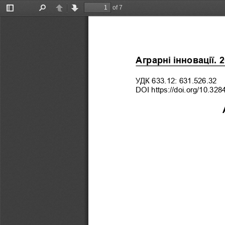
of 7
Toggle
Find
Previous
Next
Sidebar
Аграрні інновації. 2
УДК 633.12: 631.526.32
DOI https://doi.org/10.328