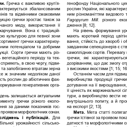
и. 
Гречка є важливою круп’я
-
генофонду  Національного  цен
рактеризується  збалансованим 
рослин України, які характер
мінів та відмінними смаковими 
ним різноманіттям видового т
укцію гречки зростає також за 
Fagopyrum   Mill.
  різного  ек
аного  меду,  використання  її 
дження [8; 12]. 
 харчування.  Вона  є  традицій-
На рівень формування ур
ою культурою для певної зони 
мають  короткий  період  цвітінн
ортимент гречки характеризу-
вання, стійкість до хвороб і 
вним потенціалом та добрими 
завданням селекціонерів є ст
укції. Сорти гречки мають різ
-
самоплідних сортів. Перевагу 
 вегетаційного періоду та тех-
гречки,  які  характеризуються
 сприяють, в свою чергу, підви-
дозріванням, що дає змогу от
 та запобіганню втратам зерна 
з високими якостями [1; 15; 16;
се ж значним недоліком даної 
Останнім часом для підвищ
ість рослин до абіотичних фак
-
виробництва  продукції  гречк
формування генеративних орга-
дотування на її вирощування,
її цінність як маржинальної с
 день залишається актуальним 
тури, а виробництво вести не
именту  гречки  різного  еколо-
внутрішнього попиту, а й про
ння за даними показників гос-
на експорт [2; 13]. 
а проявом морфологічних ознак.
Мета. 
Мета статті поляга
сліджень  і  публікацій.
  Для 
гречки їстівної за проявом пок
абільної  урожайності  сільсько-
датності та морфологічними о