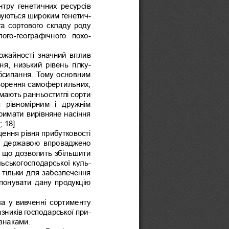
тру  генетичних  ресурсів 
изуються широким генетич-
а сортового складу роду 
олого-географічного  похо-
ожайності значний вплив 
я,  низький  рівень  гілку-
обсипання. Тому основним 
ворення самофертильних, 
мають ранньостиглі сорти 
  рівномірним  і  дружнім 
римати вирівняне насіння 
 18]. 
ення рівня прибутковості 
и  державою  впроваджено 
 що дозволить збільшити 
ільськогосподарської куль-
 тільки для забезпечення 
понувати дану продукцію 
ла у вивченні сортименту 
азників господарської при
-
знаками.