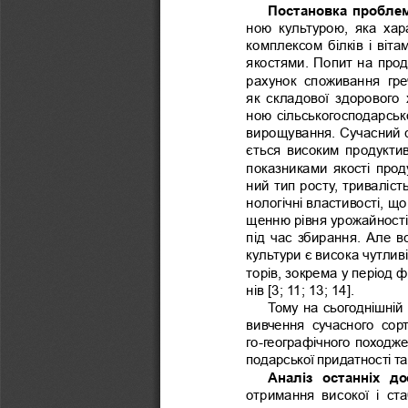
Постановка проблем
ною  культурою,  яка  ха
комплексом білків і віта
якостями. Попит на прод
рахунок  споживання  греч
як  складової  здорового 
ною сільськогосподарськ
вирощування. Сучасний с
ється високим продукти
показниками якості прод
ний тип росту, тривалість
нологічні властивості, що
щенню рівня урожайності
під час збирання. Але в
культури є висока чутлив
торів, зокрема у період 
нів [3; 11; 13; 14]. 
Тому на сьогоднішній
вивчення  сучасного  сорт
го-географічного походже
подарської придатності т
Аналіз  останніх  до
отримання  високої  і  ст