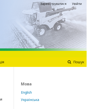
Зареєструватися
Увійти
ція
Пошук
Мова
English
ти
Українська