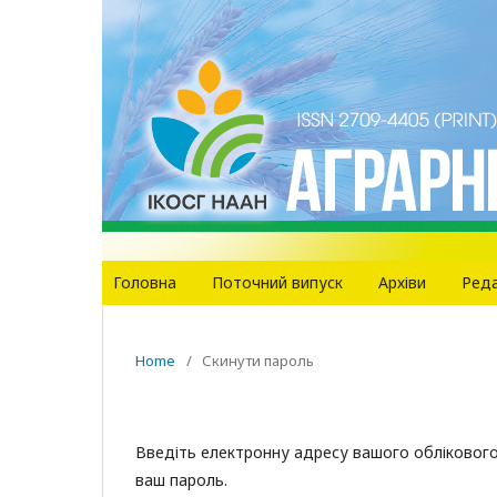
Головна
Поточний випуск
Архіви
Реда
Home
/
Скинути пароль
Введіть електронну адресу вашого облікового 
ваш пароль.