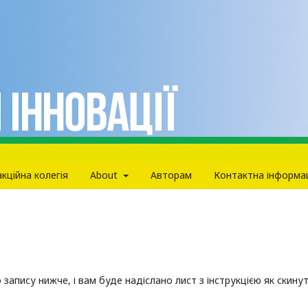
кцiйна колегiя
About
Авторам
Контактна інформа
запису нижче, і вам буде надіслано лист з інструкцією як скину