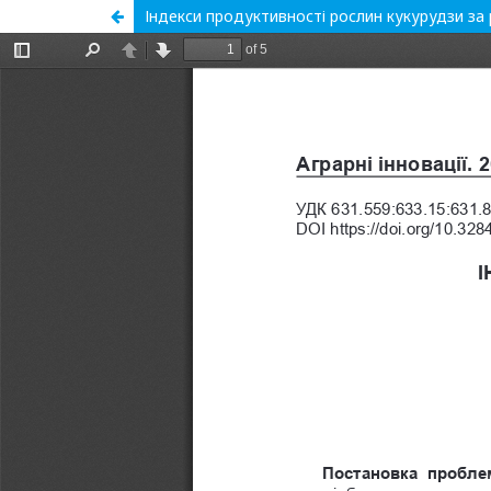
Індекси продуктивності рослин кукурудзи за 