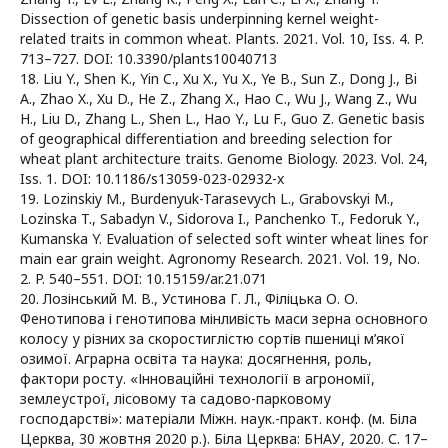
Dissection of genetic basis underpinning kernel weight-
related traits in common wheat. Plants. 2021. Vol. 10, Iss. 4. P.
713–727. DOI: 10.3390/plants10040713
18. Liu Y., Shen K., Yin C., Xu X., Yu X., Ye B., Sun Z., Dong J., Bi
A., Zhao X., Xu D., He Z., Zhang X., Hao C., Wu J., Wang Z., Wu
H., Liu D., Zhang L., Shen L., Hao Y., Lu F., Guo Z. Genetic basis
of geographical differentiation and breeding selection for
wheat plant architecture traits. Genome Biology. 2023. Vol. 24,
Iss. 1. DOI: 10.1186/s13059-023-02932-x
19. Lozinskiy M., Burdenyuk-Tarasevych L., Grabovskyi M.,
Lozinska T., Sabadyn V., Sidorova I., Panchenko T., Fedoruk Y.,
Kumanska Y. Evaluation of selected soft winter wheat lines for
main ear grain weight. Agronomy Research. 2021. Vol. 19, No.
2. P. 540–551. DOI: 10.15159/ar.21.071
20. Лозінський М. В., Устинова Г. Л., Філіцька О. О.
Фенотипова і генотипова мінливість маси зерна основного
колосу у різних за скоростиглістю сортів пшениці м’якої
озимої. Аграрна освіта та наука: досягнення, роль,
фактори росту. «Інноваційні технології в агрономії,
землеустрої, лісовому та садово-парковому
господарстві»: матеріали Міжн. наук.-практ. конф. (м. Біла
Церква, 30 жовтня 2020 р.). Біла Церква: БНАУ, 2020. С. 17–