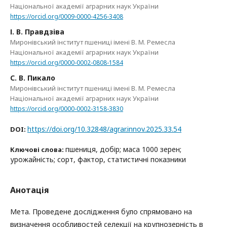
Національної академії аграрних наук України
https://orcid.org/0009-0000-4256-3408
І. В. Правдзіва
Миронівський інститут пшениці імені В. М. Ремесла
Національної академії аграрних наук України
https://orcid.org/0000-0002-0808-1584
С. В. Пикало
Миронівський інститут пшениці імені В. М. Ремесла
Національної академії аграрних наук України
https://orcid.org/0000-0002-3158-3830
https://doi.org/10.32848/agrar.innov.2025.33.54
DOI:
пшениця, добір; маса 1000 зерен;
Ключові слова:
урожайність; сорт, фактор, статистичні показники
Анотація
Мета. Проведене дослідження було спрямовано на
визначення особливостей селекції на крупнозерність в