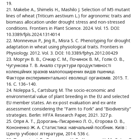
19.
21. Makebe A., Shimelis H., Mashilo J. Selection of M5 mutant
lines of wheat (Triticum aestivum L.) for agronomic traits and
biomass allocation under drought stress and non-stressed
conditions. Frontiers in Plant Science. 2024. Vol. 15. DOI:
10.3389/fpls.2024.1314014
22. Monneveux P., Jing R., Misra S. C. Phenotyping for drought
adaptation in wheat using physiological traits. Frontiers in
Physiology. 2012. Vol. 3. DOI: 10.3389/fphys.2012.00429
23. Моргун В. В., Січкар С. М., Починок В. М., Голік О. В.,
Чугункова Т. В. Аналіз структури продуктивності
колекційних зразків малопоширених видів пшениці.
Фактори експериментальної еволюції організмів. 2015. Т.
16. С. 136–140.
24. Noleppa S., Cartsburg M. The socio-economic and
environmental value of plant breeding in the EU and selected
EU member states. An ex-post evaluation and ex-ante
assessment considering the “Farm to Fork” and “Biodiversity”
strategies. Berlin: HFFA Research Paper, 2021. 327 p.
25. Опря А. Т., Дорогань-Писаренко Л. О., Єгорова О. В.,
Кононенко Ж. А. Статистика: навчальний посібник. Київ :
Центр учбової літератури, 2014. 536 с.