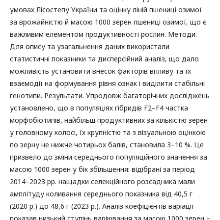
умовах Лісостепу України та оцінку ліній пшениці озимої
за врожайністю й масою 1000 зерен пшениці озимої, що є
важливим елементом продуктивності рослин. Методи.
Для опису та узагальнення даних використали
статистичні показники та дисперсійний аналіз, що дало
можливість установити внесок факторів впливу та їх
взаємодії на формування рівня ознак і виділити стабільні
генотипи. Результати. Упродовж багаторічних досліджень
установлено, що в популяціях гібридів F2–F4 частка
морфобіотипів, найбільш продуктивних за кількістю зерен
у головному колосі, їх крупністю та з візуальною оцінкою
по зерну не нижче чотирьох балів, становила 3–10 %. Це
призвело до зміни середнього популяційного значення за
масою 1000 зерен у бік збільшення: відібрані за період
2014–2023 рр. нащадки селекційного розсадника мали
амплітуду коливання середнього показника від 40,5 г
(2020 р.) до 48,6 г (2023 р.). Аналіз коефіцієнтів варіації
показав низький ступінь варіювання за масою 1000 зерен –