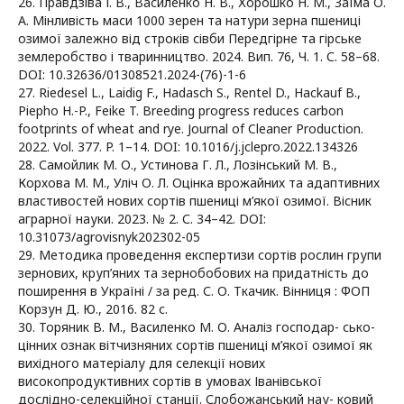
26. Правдзіва І. В., Василенко Н. В., Хорошко Н. М., Заїма О.
А. Мінливість маси 1000 зерен та натури зерна пшениці
озимої залежно від строків сівби Передгірне та гірське
землеробство і тваринництво. 2024. Вип. 76, Ч. 1. С. 58–68.
DOI: 10.32636/01308521.2024-(76)-1-6
27. Riedesel L., Laidig F., Hadasch S., Rentel D., Hackauf B.,
Piepho H.-P., Feike T. Breeding progress reduces carbon
footprints of wheat and rye. Journal of Cleaner Production.
2022. Vol. 377. P. 1–14. DOI: 10.1016/j.jclepro.2022.134326
28. Самойлик М. О., Устинова Г. Л., Лозінський М. В.,
Корхова М. М., Уліч О. Л. Оцінка врожайних та адаптивних
властивостей нових сортів пшениці м’якої озимої. Вісник
аграрної науки. 2023. № 2. С. 34–42. DOI:
10.31073/agrovisnyk202302-05
29. Методика проведення експертизи сортів рослин групи
зернових, круп’яних та зернобобових на придатність до
поширення в Україні / за ред. С. О. Ткачик. Вінниця : ФОП
Корзун Д. Ю., 2016. 82 с.
30. Торяник В. М., Василенко М. О. Аналіз господар- сько-
цінних ознак вітчизняних сортів пшениці м’якої озимої як
вихідного матеріалу для селекції нових
високопродуктивних сортів в умовах Іванівської
дослідно-селекційної станції. Слобожанський нау- ковий