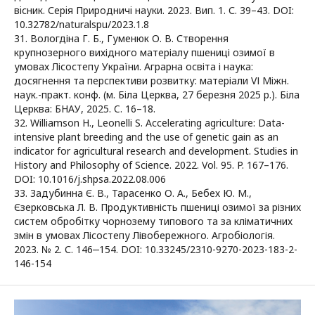
вiсник. Серiя Природничi науки. 2023. Вип. 1. С. 39–43. DOI:
10.32782/naturalspu/2023.1.8
31. Вологдіна Г. Б., Гуменюк О. В. Створення
крупнозерного вихідного матеріалу пшениці озимої в
умовах Лісостепу України. Аграрна освіта і наука:
досягнення та перспективи розвитку: матеріали VІ Міжн.
наук.-практ. конф. (м. Біла Церква, 27 березня 2025 р.). Біла
Церква: БНАУ, 2025. C. 16–18.
32. Williamson H., Leonelli S. Accelerating agriculture: Data-
intensive plant breeding and the use of genetic gain as an
indicator for agricultural research and development. Studies in
History and Philosophy of Science. 2022. Vol. 95. P. 167–176.
DOI: 10.1016/j.shpsa.2022.08.006
33. Задубинна Є. В., Тарасенко О. А., Бебех Ю. М.,
Єзерковська Л. В. Продуктивність пшениці озимої за різних
систем обробітку чорнозему типового та за кліматичних
змін в умовах Лісостепу Лівобережного. Агробіологія.
2023. № 2. С. 146‒154. DOI: 10.33245/2310-9270-2023-183-2-
146-154