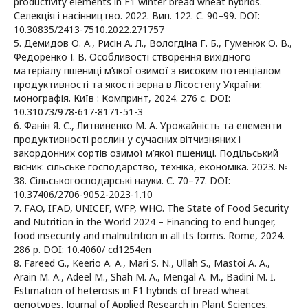
productivity elements in F1 winter bread wheat hybrids.
Селекція і насінництво. 2022. Вип. 122. С. 90–99. DOI:
10.30835/2413-7510.2022.271757
5. Демидов О. А., Рисін А. Л., Вологдіна Г. Б., Гуменюк О. В.,
Федоренко І. В. Особливості створення вихідного
матеріалу пшениці м’якої озимої з високим потенціалом
продуктивності та якості зерна в Лісостепу України:
монографія. Київ : Компринт, 2024. 276 с. DOI:
10.31073/978-617-8171-51-3
6. Фанін Я. С., Литвиненко М. А. Урожайність та елементи
продуктивності рослин у сучасних вітчизняних і
закордонних сортів озимої м’якої пшениці. Подільський
вісник: сільське господарство, техніка, економіка. 2023. №
38. Сільськогосподарські науки. С. 70–77. DOI:
10.37406/2706-9052-2023-1.10
7. FAO, IFAD, UNICEF, WFP, WHO. The State of Food Security
and Nutrition in the World 2024 – Financing to end hunger,
food insecurity and malnutrition in all its forms. Rome, 2024.
286 p. DOI: 10.4060/ cd1254en
8. Fareed G., Keerio A. A., Mari S. N., Ullah S., Mastoi A. A.,
Arain M. A., Adeel M., Shah M. A., Mengal A. M., Badini M. I.
Estimation of heterosis in F1 hybrids of bread wheat
genotypes. Journal of Applied Research in Plant Sciences.