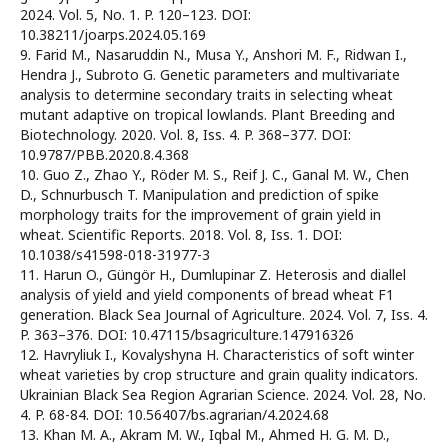
2024. Vol. 5, No. 1. P. 120–123. DOI:
10.38211/joarps.2024.05.169
9. Farid M., Nasaruddin N., Musa Y., Anshori M. F., Ridwan I.,
Hendra J., Subroto G. Genetic parameters and multivariate
analysis to determine secondary traits in selecting wheat
mutant adaptive on tropical lowlands. Plant Breeding and
Biotechnology. 2020. Vol. 8, Iss. 4. P. 368–377. DOI:
10.9787/PBB.2020.8.4.368
10. Guo Z., Zhao Y., Röder M. S., Reif J. C., Ganal M. W., Chen
D., Schnurbusch T. Manipulation and prediction of spike
morphology traits for the improvement of grain yield in
wheat. Scientific Reports. 2018. Vol. 8, Iss. 1. DOI:
10.1038/s41598-018-31977-3
11. Harun O., Güngör H., Dumlupinar Z. Heterosis and diallel
analysis of yield and yield components of bread wheat F1
generation. Black Sea Journal of Agriculture. 2024. Vol. 7, Iss. 4.
P. 363–376. DOI: 10.47115/bsagriculture.147916326
12. Havryliuk I., Kovalyshyna H. Characteristics of soft winter
wheat varieties by crop structure and grain quality indicators.
Ukrainian Black Sea Region Agrarian Science. 2024. Vol. 28, No.
4. P. 68-84. DOI: 10.56407/bs.agrarian/4.2024.68
13. Khan M. A., Akram M. W., Iqbal M., Ahmed H. G. M. D.,