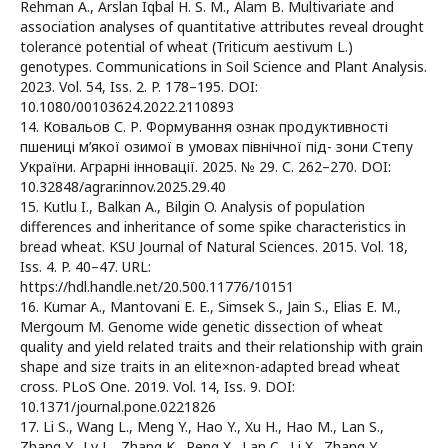
Rehman A., Arslan Iqbal H. S. M., Alam B. Multivariate and
association analyses of quantitative attributes reveal drought
tolerance potential of wheat (Triticum aestivum L.)
genotypes. Communications in Soil Science and Plant Analysis.
2023. Vol. 54, Iss. 2. P. 178–195. DOI:
10.1080/00103624.2022.2110893
14. Ковальов С. Р. Формування ознак продуктивності
пшениці м’якої озимої в умовах північної під- зони Степу
України. Аграрні інновації. 2025. № 29. С. 262–270. DOI:
10.32848/agrar.innov.2025.29.40
15. Kutlu I., Balkan A., Bilgin O. Analysis of population
differences and inheritance of some spike characteristics in
bread wheat. KSU Journal of Natural Sciences. 2015. Vol. 18,
Iss. 4. P. 40–47. URL:
https://hdl.handle.net/20.500.11776/10151
16. Kumar A., Mantovani Е. Е., Simsek S., Jain S., Elias E. M.,
Mergoum M. Genome wide genetic dissection of wheat
quality and yield related traits and their relationship with grain
shape and size traits in an elite×non-adapted bread wheat
cross. PLoS One. 2019. Vol. 14, Iss. 9. DOI:
10.1371/journal.pone.0221826
17. Li S., Wang L., Meng Y., Hao Y., Xu H., Hao M., Lan S.,
Zhang Y., Lv L., Zhang K., Peng X., Lan C., Li X., Zhang Y.