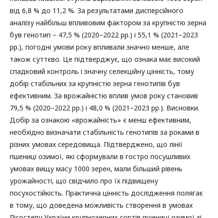
від 6,8 % до 11,2 %. За результатами дисперсійного
аналізу найбільш впливовим фактором за крупністю зерна
був генотип – 47,5 % (2020–2022 рр.) і 55,1 % (2021–2023
рр.), погодні умови року впливали значно менше, але
також суттєво. Це підтверджує, що ознака має високий
спадковий контроль і значну селекційну цінність, тому
добір стабільних за крупністю зерна генотипів був
ефективним. За врожайністю вплив умов року становив
79,5 % (2020–2022 рр.) і 48,0 % (2021–2023 рр.). Висновки.
Добір за ознакою «врожайність» є менш ефективним,
необхідно визначати стабільність генотипів за роками в
різних умовах середовища. Підтверджено, що лінії
пшениці озимої, які сформували в гостро посушливих
умовах вищу масу 1000 зерен, мали більший рівень
урожайності, що свідчило про їх підвищену
посухостійкість. Практична цінність дослідження полягає
в тому, що доведена можливість створення в умовах
Лісостепу України крупнозерних сортів пшениці озимої зі