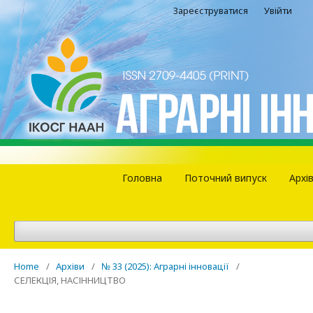
Зареєструватися
Увійти
Головна
Поточний випуск
Архі
Home
/
Архіви
/
№ 33 (2025): Аграрні інновації
/
СЕЛЕКЦІЯ, НАСІННИЦТВО