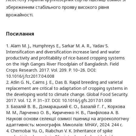
збереженням стабільного прояву високого рівня
врожайності.
Посилання
1. Alam M. J., Humphreys E., Sarkar M. A. R., Yadav S.
Intensification and diversification increase land and water
productivity and profitability of rice-based cropping systems
on the High Ganges River Floodplain of Bangladesh. Field
Crops Research. 2017. Vol. 209. P. 10–26. DOI:
10.1016/j.fcr.2017.04.008
2. Atlin G. N., Cairns J. E., Das B. Rapid breeding and varietal
replacement are critical to adaptation of cropping systems in
the developing world to climate change. Global Food Security.
2017. Vol. 12. P. 31–37. DOI: 10.1016/j.gfs.2017.01.008
3. Базалій В. В., Домарацький Є. О., Базалій Г. Г., Корхова
М. М., Ларченко О. В., Кириченко Н. В., Панфілова А. В.
Наукові основи селекції озимої пшениці на агроекологічну
адаптивність: монографія. Миколаїв: МНАУ, 2024. 244 с.
4. Chernobai Yu. O., Riabchun V. K. Inheritance of spike