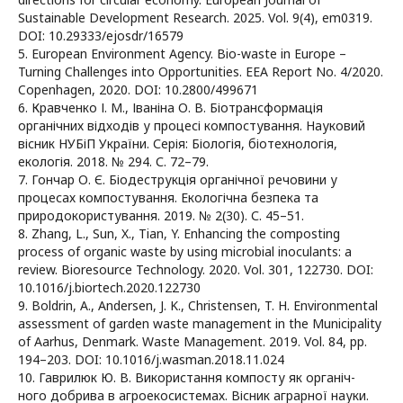
Sustainable Development Research. 2025. Vol. 9(4), em0319.
DOI: 10.29333/ejosdr/16579
5. European Environment Agency. Bio-waste in Europe –
Turning Challenges into Opportunities. EEA Report No. 4/2020.
Copenhagen, 2020. DOI: 10.2800/499671
6. Кравченко І. М., Іваніна О. В. Біотрансформація
органічних відходів у процесі компостування. Науковий
вісник НУБіП України. Серія: Біологія, біотехнологія,
екологія. 2018. № 294. С. 72–79.
7. Гончар О. Є. Біодеструкція органічної речовини у
процесах компостування. Екологічна безпека та
природокористування. 2019. № 2(30). С. 45–51.
8. Zhang, L., Sun, X., Tian, Y. Enhancing the composting
process of organic waste by using microbial inoculants: a
review. Bioresource Technology. 2020. Vol. 301, 122730. DOI:
10.1016/j.biortech.2020.122730
9. Boldrin, A., Andersen, J. K., Christensen, T. H. Environmental
assessment of garden waste management in the Municipality
of Aarhus, Denmark. Waste Management. 2019. Vol. 84, pp.
194–203. DOI: 10.1016/j.wasman.2018.11.024
10. Гаврилюк Ю. В. Використання компосту як органіч-
ного добрива в агроекосистемах. Вісник аграрної науки.