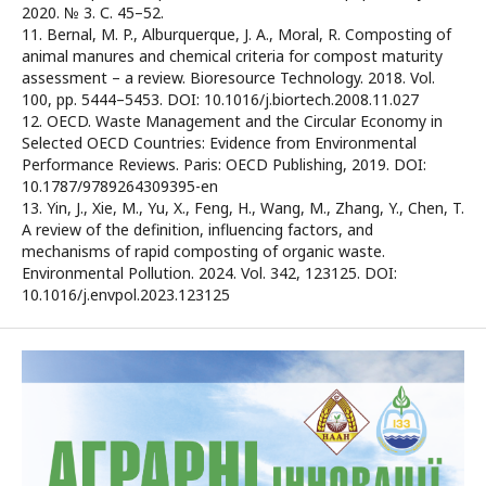
2020. № 3. С. 45–52.
11. Bernal, M. P., Alburquerque, J. A., Moral, R. Composting of
animal manures and chemical criteria for compost maturity
assessment – a review. Bioresource Technology. 2018. Vol.
100, pp. 5444–5453. DOI: 10.1016/j.biortech.2008.11.027
12. OECD. Waste Management and the Circular Economy in
Selected OECD Countries: Evidence from Environmental
Performance Reviews. Paris: OECD Publishing, 2019. DOI:
10.1787/9789264309395-en
13. Yin, J., Xie, M., Yu, X., Feng, H., Wang, M., Zhang, Y., Chen, T.
A review of the definition, influencing factors, and
mechanisms of rapid composting of organic waste.
Environmental Pollution. 2024. Vol. 342, 123125. DOI:
10.1016/j.envpol.2023.123125