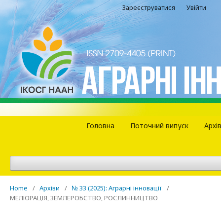
Зареєструватися
Увійти
Головна
Поточний випуск
Архі
Home
/
Архіви
/
№ 33 (2025): Аграрні інновації
/
МЕЛІОРАЦІЯ, ЗЕМЛЕРОБСТВО, РОСЛИННИЦТВО