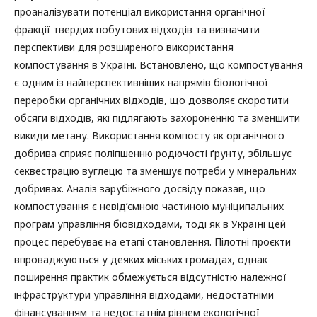
проаналізувати потенціал використання органічної
фракції твердих побутових відходів та визначити
перспективи для розширеного використання
компостування в Україні. Встановлено, що компостування
є одним із найперспективніших напрямів біологічної
переробки органічних відходів, що дозволяє скоротити
обсяги відходів, які підлягають захороненню та зменшити
викиди метану. Використання компосту як органічного
добрива сприяє поліпшенню родючості ґрунту, збільшує
секвестрацію вуглецю та зменшує потреби у мінеральних
добривах. Аналіз зарубіжного досвіду показав, що
компостування є невід’ємною частиною муніципальних
програм управління біовідходами, тоді як в Україні цей
процес перебуває на етапі становлення. Пілотні проєкти
впроваджуються у деяких міських громадах, однак
поширення практик обмежується відсутністю належної
інфраструктури управління відходами, недостатніми
фінансуванням та недостатнім рівнем екологічної