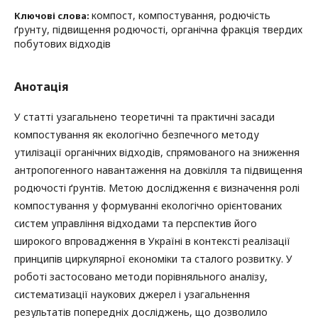
компост, компостування, родючість
Ключові слова:
ґрунту, підвищення родючості, органічна фракція твердих
побутових відходів
Анотація
У статті узагальнено теоретичні та практичні засади
компостування як екологічно безпечного методу
утилізації органічних відходів, спрямованого на зниження
антропогенного навантаження на довкілля та підвищення
родючості ґрунтів. Метою дослідження є визначення ролі
компостування у формуванні екологічно орієнтованих
систем управління відходами та перспектив його
широкого впровадження в Україні в контексті реалізації
принципів циркулярної економіки та сталого розвитку. У
роботі застосовано методи порівняльного аналізу,
систематизації наукових джерел і узагальнення
результатів попередніх досліджень, що дозволило