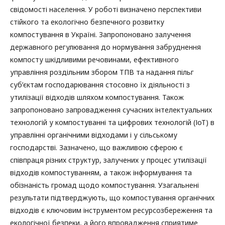
свідомості населення. У роботі визначено перспективи
стійкого та екологічно безпечного розвитку
компостування в Україні. Запропоновано залучення
державного регулювання до нормування забруднення
компосту шкідливими речовинами, ефективного
управління роздільним збором ТПВ та надання пільг
суб’єктам господарювання стосовно їх діяльності з
утилізації відходів шляхом компостування. Також
запропоновано запровадження сучасних інтелектуальних
технологій у компостуванні та цифрових технологій (ІоТ) в
управлінні органічними відходами і у сільському
господарстві. Зазначено, що важливою сферою є
співпраця різних структур, залучених у процес утилізації
відходів компостуванням, а також інформування та
обізнаність громад щодо компостування. Узагальнені
результати підтверджують, що компостування органічних
відходів є ключовим інструментом ресурсозбереження та
екологічної безпеки, а його впровадження сприятиме