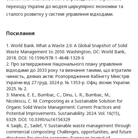
переходу України до моделі циркулярної економіки та
сталого розвитку у системі управління відходами.
Посилання
1. World Bank. What a Waste 2.0: A Global Snapshot of Solid
Waste Management to 2050. Washington, DC: World Bank,
2018. DOI: 10.1596/978-1-4648-1329-0
2. Про затвердження Національного плану управління
відходами до 2033 року та визнання такими, що втратили
чинність, деяких актів: Розпорядження Кабінету Міністрів
України від 27 груд. 2024 р. № 1353-р. Офіц. вісник України.
2025. № 2.
3. Manea, E. E., Bumbac, C., Dinu, L. R., Bumbac, M.,
Nicolescu, C. M. Composting as a Sustainable Solution for
Organic Solid Waste Management: Current Practices and
Potential Improvements. Sustainability. 2024. Vol. 16(15),
6329. DOI: 10.3390/su16156329
4. Saqib, Z., Sadef, Y. Sustainable waste management through
commercial composting: Challenges, opportunities, and future
directions for circular economy. European Journal of