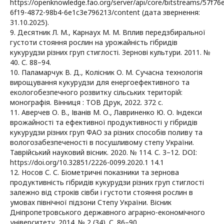
https://openknowledge.fao.org/server/api/core/bitstreams/57f76
6f19-4872-98b4-6e1c3e796213/content (дата звернення:
31.10.2025).
9. Десятник Л. М., Карнаух М. М. Вплив передзбиральної
густоти стояння рослин на урожайність гібридів
кукурудзи різних груп стиглості. Зернові культури. 2011. №
40. С. 88–94.
10. Паламарчук В. Д., Колісник О. М. Сучасна технологія
вирощування кукурудзи для енергоефективного та
екологобезпечного розвитку сільських територій:
монографія. Вінниця : ТОВ Друк, 2022. 372 с.
11. Аверчев О. В., Іванів М. О., Лавриненко Ю. О. Індекси
врожайності та ефективної продуктивності у гібридів
кукурудзи різних груп ФАО за різних способів поливу та
вологозабезпеченості в посушливому степу України.
Таврійський науковий вісник. 2020. № 114. С. 3–12. DOI:
https://doi.org/10.32851/2226-0099.2020.1 14.1
12. Носов С. С. Біометричні показники та зернова
продуктивність гібридів кукурудзи різних груп стиглості
залежно від строків сівби і густоти стояння рослин в
умовах північної підзони Степу України. Вісник
Дніпропетровського державного аграрно-економічного
університету. 2014. № 2 (34). С. 86–90.