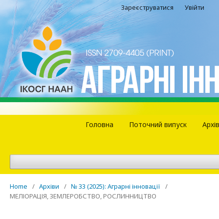
Зареєструватися
Увійти
Головна
Поточний випуск
Архі
Home
/
Архіви
/
№ 33 (2025): Аграрні інновації
/
МЕЛІОРАЦІЯ, ЗЕМЛЕРОБСТВО, РОСЛИННИЦТВО