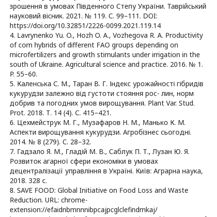
зрошення в умовах Південного Степу України. Таврійський
науковий вісник. 2021. № 119. С. 99–111. DOI:
https://doi.org/10.32851/2226-0099.2021.119.14
4. Lavrynenko Yu. O., Hozh O. A., Vozhegova R. A. Productivity
of corn hybrids of different FAO groups depending on
microfertilizers and growth stimulants under irrigation in the
south of Ukraine. Agricultural science and practice. 2016. № 1.
P. 55–60.
5. Каленська С. М., Таран В. Г. Індекс урожайності гібридів
кукурудзи залежно від густоти стояння рос- лин, норм
добрив та погодних умов вирощування. Plant Var. Stud.
Prot. 2018. Т. 14 (4). С. 415–421.
6. Цехмейструк М. Г., Музафаров Н. М., Манько К. М.
Аспекти вирощування кукурудзи. Агробізнес сьогодні.
2014. № 8 (279). С. 28–32.
7. Гадзало Я. М., Гладій М. В., Саблук П. Т., Лузан Ю. Я.
Розвиток агарної сфери економіки в умовах
децентралізації управління в Україні. Київ: Аграрна наука,
2018. 328 с.
8. SAVE FOOD: Global Initiative on Food Loss and Waste
Reduction. URL: chrome-
extension://efaidnbmnnnibpcajpcglclefindmkaj/