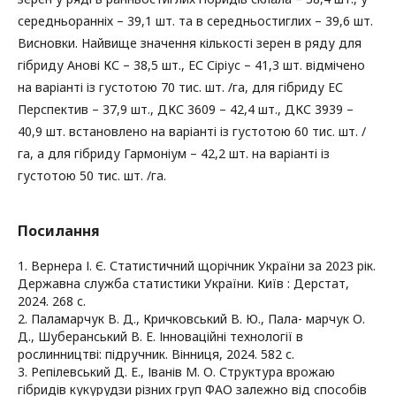
середньоранніх – 39,1 шт. та в середньостиглих – 39,6 шт.
Висновки. Найвище значення кількості зерен в ряду для
гібриду Анові КС – 38,5 шт., ЕС Сіріус – 41,3 шт. відмічено
на варіанті із густотою 70 тис. шт. /га, для гібриду ЕС
Перспектив – 37,9 шт., ДКС 3609 – 42,4 шт., ДКС 3939 –
40,9 шт. встановлено на варіанті із густотою 60 тис. шт. /
га, а для гібриду Гармоніум – 42,2 шт. на варіанті із
густотою 50 тис. шт. /га.
Посилання
1. Вернера І. Є. Статистичний щорічник України за 2023 рік.
Державна служба статистики України. Київ : Дерстат,
2024. 268 с.
2. Паламарчук В. Д., Кричковський В. Ю., Пала- марчук О.
Д., Шуберанський В. Е. Інноваційні технології в
рослинництві: підручник. Вінниця, 2024. 582 с.
3. Репілевський Д. Е., Іванів М. О. Структура врожаю
гібридів кукурудзи різних груп ФАО залежно від способів