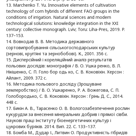
13. Marchenko T. Yu. Innovative elements of cultivation
technology of corn hybrids of different FAO groups in the
conditions of irrigation. Natural sciences and modern
technological solutions: knowledge integration in the XXI
century: collective monograph. Lviv; Toru: Liha-Pres, 2019. P.
137–153.
14. Вовкодав В. В. Методика державного
сортовипробування сільськогосподарських культур
(зернові, круп’яні та зернобобові). К., 2001. 356 c.
15. Дисперсійний і кореляційний аналіз результатів
польових дослідів: монографія / В. О. Ушка ренко, В. Л.
Нікішенко, С. П. Голо бор одь ко, С. В. Коковіхін. Херсон :
Айлант, 2009. 372 с.
16. Методика польового досліду (Зрошуване
землеробство) / В. О. Ушкаренко, Р. А. Вожегова, С. П.
Голобородько, С. В. Коковіхін. Херсон : Грінь Д. С., 2014.
448 с.
17. Бикін А. В., Тарасенко О. В. Вологозабезпечення рослин
кукурудзи за внесення мінеральних добрив і прямої сівби.
Наукові праці Інституту біоенергетичних культур і
цукрових буряків. 2014. Вип. 22. С. 133–137.
18. Бомба М., Дудар І., Литвин О. Продуктивність гібридів