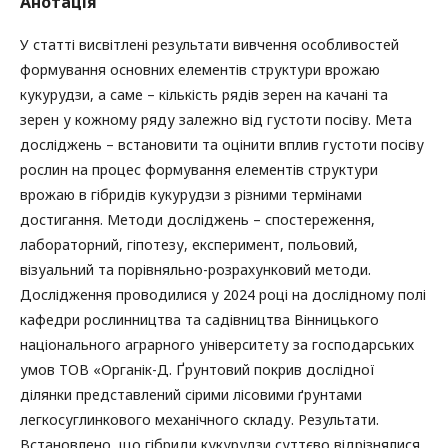
Анотація
У статті висвітлені результати вивчення особливостей
формування основних елементів структури врожаю
кукурудзи, а саме – кількість рядів зерен на качані та
зерен у кожному ряду залежно від густоти посіву. Мета
досліджень – встановити та оцінити вплив густоти посіву
рослин на процес формування елементів структури
врожаю в гібридів кукурудзи з різними термінами
достигання. Методи досліджень – спостереження,
лабораторний, гіпотезу, експеримент, польовий,
візуальний та порівняльно-розрахунковий методи.
Дослідження проводилися у 2024 році на дослідному полі
кафедри рослинництва та садівництва Вінницького
національного аграрного університету за господарських
умов ТОВ «Органік-Д. Ґрунтовий покрив дослідної
ділянки представлений сірими лісовими ґрунтами
легкосуглинкового механічного складу. Результати.
Встановлено, що гібриди кукурудзи суттєво відрізнялися