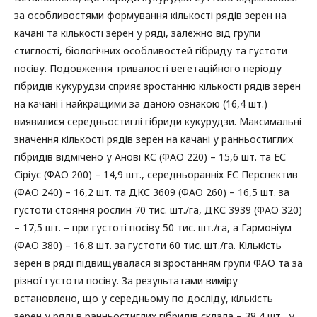
за особливостями формування кількості рядів зерен на
качані та кількості зерен у ряді, залежно від групи
стиглості, біологічних особливостей гібриду та густоти
посіву. Подовження тривалості вегетаційного періоду
гібридів кукурудзи сприяє зростанню кількості рядів зерен
на качані і найкращими за даною ознакою (16,4 шт.)
виявилися середньостиглі гібриди кукурудзи. Максимальні
значення кількості рядів зерен на качані у ранньостиглих
гібридів відмічено у Анові КС (ФАО 220) – 15,6 шт. та ЕС
Сіріус (ФАО 200) – 14,9 шт., середньоранніх ЕС Перспектив
(ФАО 240) – 16,2 шт. та ДКС 3609 (ФАО 260) – 16,5 шт. за
густоти стояння рослин 70 тис. шт./га, ДКС 3939 (ФАО 320)
– 17,5 шт. – при густоті посіву 50 тис. шт./га, а Гармоніум
(ФАО 380) – 16,8 шт. за густоти 60 тис. шт./га. Кількість
зерен в ряді підвищувалася зі зростанням групи ФАО та за
різної густоти посіву. За результатами виміру
встановлено, що у середньому по досліду, кількість
зерен у ряді в ранньостиглих гібридів склала – 38,4 шт., у