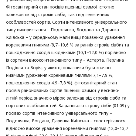
Фітосанітарний стан посівів пшениці озимої істотно
залежав як від строків сівби, так і від генетичних
особливостей сортів. Сорти інтенсивного універсального
типу використання – Подолянка, Богдана та Даринка
Київська – у середньому мали вищі показники ураження
кореневими гнилями (8,7–10,6 % за ранніх строків сівби) та
пошкодження сходів шкідниками (10,1–12,0 %) порівняно
із сортами високоінтенсивного типу – Астарта, Перлина
Поділля та Борія, у яких ці показники були значно
нижчими (ураження кореневими гнилями 7,1–7,9 %,
пошкодження сходів 4,9–7,8 %). фітосанітарний стан
посівів районованих сортів пшениці озимої у весняно-
літній період значною мірою залежав від строків сівби та
сортових особливостей. За раннього строку сівби (01.09) у
посівах сортів інтенсивного універсального типу –
Подолянка, Богдана, Даринка Київська – спостерігалося
відносно високе ураження кореневими гнилями (12,0–13,7
% після зимівлі, 22,0–30,1 % перед збиранням) та