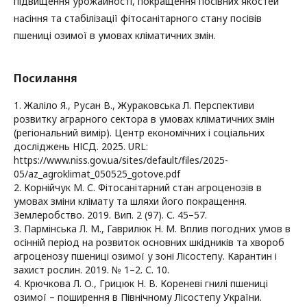
підвищення урожайності, покращення посівних якостей
насіння та стабілізації фітосанітарного стану посівів
пшениці озимої в умовах кліматичних змін.
Посилання
1. Жаліло Я., Русан В., Жураковська Л. Перспективи
розвитку аграрного сектора в умовах кліматичних змін
(регіональний вимір). Центр економічних і соціальних
досліджень НІСД. 2025. URL:
https://www.niss.gov.ua/sites/default/files/2025-
05/az_agroklimat_050525_gotove.pdf
2. Корнійчук М. С. Фітосанітарний стан агроценозів в
умовах зміни клімату та шляхи його покращення.
Землеробство. 2019. Вип. 2 (97). С. 45–57.
3. Пармінська Л. М., Гаврилюк Н. М. Вплив погодних умов в
осінній період на розвиток основних шкідників та хвороб
агроценозу пшениці озимої у зоні Лісостепу. Карантин і
захист рослин. 2019. № 1–2. С. 10.
4. Крючкова Л. О., Грицюк Н. В. Кореневі гнилі пшениці
озимої – поширення в Північному Лісостепу України.