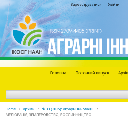
Зареєструватися
Увійти
Головна
Поточний випуск
Архі
Home
/
Архіви
/
№ 33 (2025): Аграрні інновації
/
МЕЛІОРАЦІЯ, ЗЕМЛЕРОБСТВО, РОСЛИННИЦТВО