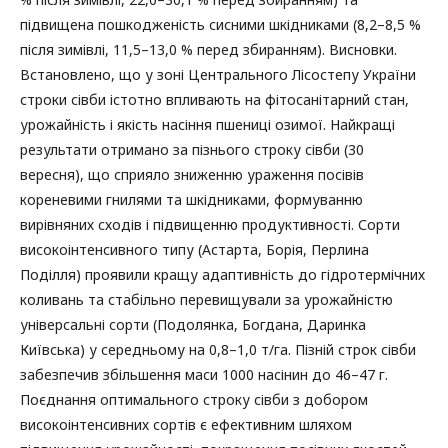
підвищена пошкодженість сисними шкідниками (8,2–8,5 %
після зимівлі, 11,5–13,0 % перед збиранням). Висновки.
Встановлено, що у зоні Центрального Лісостепу України
строки сівби істотно впливають на фітосанітарний стан,
урожайність і якість насіння пшениці озимої. Найкращі
результати отримано за пізнього строку сівби (30
вересня), що сприяло зниженню ураження посівів
кореневими гнилями та шкідниками, формуванню
вирівняних сходів і підвищенню продуктивності. Сорти
високоінтенсивного типу (Астарта, Борія, Перлина
Поділля) проявили кращу адаптивність до гідротермічних
коливань та стабільно перевищували за урожайністю
універсальні сорти (Подолянка, Богдана, Даринка
Київська) у середньому на 0,8–1,0 т/га. Пізній строк сівби
забезпечив збільшення маси 1000 насінин до 46–47 г.
Поєднання оптимального строку сівби з добором
високоінтенсивних сортів є ефективним шляхом