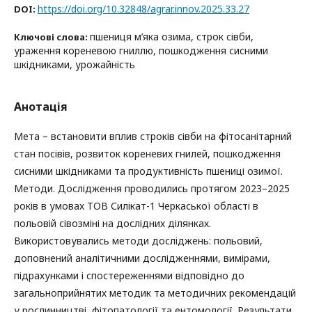
https://doi.org/10.32848/agrar.innov.2025.33.27
DOI:
пшениця м’яка озима, строк сівби,
Ключові слова:
ураження кореневою гниллю, пошкодження сисними
шкідниками, урожайність
Анотація
Мета – встановити вплив строків сівби на фітосанітарний
стан посівів, розвиток кореневих гнилей, пошкодження
сисними шкідниками та продуктивність пшениці озимої.
Методи. Дослідження проводились протягом 2023–2025
років в умовах ТОВ Силікат-1 Черкаської області в
польовій сівозміні на дослідних ділянках.
Використовувались методи досліджень: польовий,
доповнений аналітичними дослідженнями, вимірами,
підрахунками і спостереженнями відповідно до
загальноприйнятих методик та методичних рекомендацій
у рослинництві, фітопатології та ентомології. Результати.