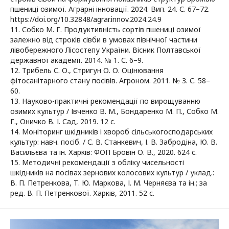
пшениці озимої. Аграрні інновації. 2024. Вип. 24. С. 67–72.
https://doi.org/10.32848/agrar.innov.2024.24.9
11. Собко М. Г. Продуктивність сортів пшениці озимої
залежно від строків сівби в умовах північної частини
лівобережного Лісостепу України. Вісник Полтавської
державної академії. 2014. № 1. С. 6–9.
12. Трибель С. О., Стригун О. О. Оцінювання
фітосанітарного стану посівів. Агроном. 2011. № 3. С. 58–
60.
13. Науково-практичні рекомендації по вирощуванню
озимих культур / Івченко В. М., Бондаренко М. П., Собко М.
Г., Оничко В. І. Сад, 2019. 12 с.
14. Моніторинг шкідників і хвороб сільськогосподарських
культур: навч. посіб. / С. В. Станкевич, І. В. Забродіна, Ю. В.
Васильєва та ін. Харків: ФОП Бровін О. В., 2020. 624 с.
15. Методичні рекомендації з обліку чисельності
шкідників на посівах зернових колосових культур / уклад.:
В. П. Петренкова, Т. Ю. Маркова, І. М. Черняєва та ін.; за
ред. В. П. Петренкової. Харків, 2011. 52 с.