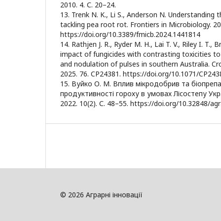
2010. 4. С. 20–24.
13. Trenk N. K., Li S., Anderson N. Understanding 
tackling pea root rot. Frontiers in Microbiology. 2
https://doi.org/10.3389/fmicb.2024.1441814
14. Rathjen J. R., Ryder M. H., Lai T. V., Riley I. T.,
impact of fungicides with contrasting toxicities t
and nodulation of pulses in southern Australia. C
2025. 76. CP24381. https://doi.org/10.1071/CP243
15. Вуйко О. М. Вплив мікродобрив та біопреп
продуктивності гороху в умовах Лісостепу Украї
2022. 10(2). С. 48–55. https://doi.org/10.32848/agr
© 2026 Аграрні інновації