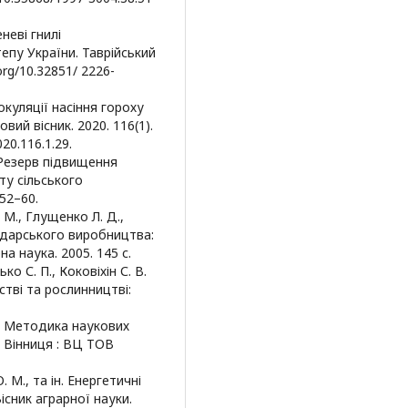
еневі гнилі
епу України. Таврійський
.org/10.32851/ 2226-
нокуляції насіння гороху
вий вісник. 2020. 116(1).
20.116.1.29.
. Резерв підвищення
ту сільського
52–60.
 М., Глущенко Л. Д.,
подарського виробництва:
а наука. 2005. 145 с.
ко С. П., Коковіхін С. В.
стві та рослинництві:
О. Методика наукових
. Вінниця : ВЦ ТОВ
 М., та ін. Енергетичні
існик аграрної науки.