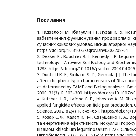
Посилання
1. Гадзало Я. М., Ібатуллін І. І., Лузан Ю. Я. Інс
забезпечення функціонування продовольчої с
сучасних кризових умовах. Вісник аграрної науки
https://doi.org/10.31073/agrovisnyk202208-01
2. Deaker R., Roughley R. J., Kennedy I. R. Legume
technology – A review. Soil Biology and Biochemist
1288. https://doi.org/10.1016/j.soilbio.2004.04.009
3. Dunfield K. E., Siciliano S. D., Germida J. J. The
affect the phenotypic characteristics of Rhizobi
as determined by FAME and Biolog analyses. Biology
2000. 31(3). P. 303–309. https://doi.org/10.1007
4. Kutcher H. R., Lafond G. P., Johnston A. M. Rhi
applied fungicide effects on field pea production. 
Science. 2002. 82(4). P. 645–651. https://doi.org/
5. Козар С. Ф., Халеп Ю. М., Євтушенко Т. А., В
та енергетична ефективність інокуляції горох
штамом Rhizobium leguminosarum Г222. Сільсь
мікробіологія. 2023. 38. С. 51–58. https://doi.or