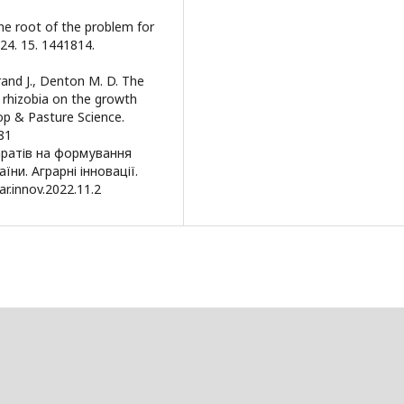
the root of the problem for
024. 15. 1441814.
 Brand J., Denton M. D. The
o rhizobia on the growth
rop & Pasture Science.
81
аратів на формування
ни. Аграрні інновації.
ar.innov.2022.11.2