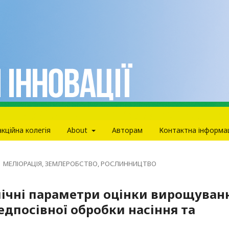
кцiйна колегiя
About
Авторам
Контактна інформа
МЕЛІОРАЦІЯ, ЗЕМЛЕРОБСТВО, РОСЛИННИЦТВО
мічні параметри оцінки вирощуван
редпосівної обробки насіння та