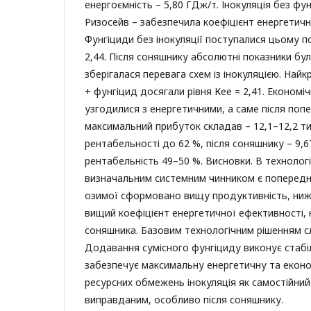
енергоємність – 5,80 ГДж/т. Інокуляція без фу
Ризосейв – забезпечила коефіцієнт енергетично
Фунгіциди без інокуляції поступалися цьому по
2,44. Після соняшнику абсолютні показники бу
зберігалася перевага схем із інокуляцією. Найк
+ фунгіцид досягали рівня Кее = 2,41. Економіч
узгодилися з енергетичними, а саме після поп
максимальний прибуток складав – 12,1–12,2 тис
рентабельності до 62 %, після соняшнику – 9,67
рентабельність 49–50 %. Висновки. В технолог
визначальним системним чинником є попередни
озимої сформовано вищу продуктивність, нижч
вищий коефіцієнт енергетичної ефективності, 
соняшника. Базовим технологічним рішенням сл
Додавання сумісного фунгіциду виконує стабіл
забезпечує максимальну енергетичну та еконо
ресурсних обмежень інокуляція як самостійний
виправданим, особливо після соняшнику.