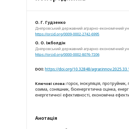
О. Г. Гудзенко
Дніпровський державний аграрно-економічний ун
https://orcid.org/0009-0002-2742-6995
О. О. Іжболдін
Дніпровський державний аграрно-економічний ун
https://orcid.org/0000-0002-8076-7206
https://doi.org/10.32848/agrar.innov.2025.33.
DOI:
горох, інокуляція, протруйник
Ключові слова:
озима, соняшник, біоенергетична оцінка, енерг
енергетичної ефективності, економічна ефект
Анотація