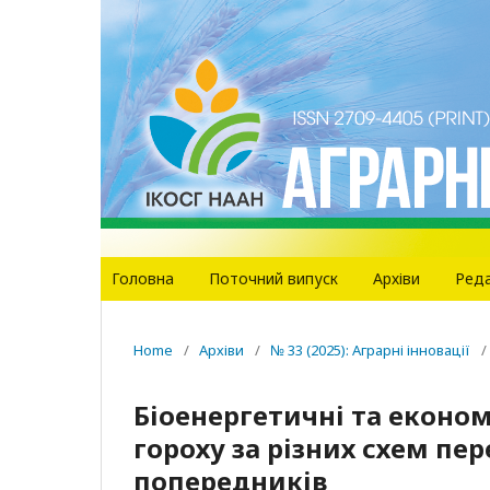
Головна
Поточний випуск
Архіви
Реда
Home
/
Архіви
/
№ 33 (2025): Аграрні інновації
/
Біоенергетичні та еконо
гороху за різних схем пе
попередників