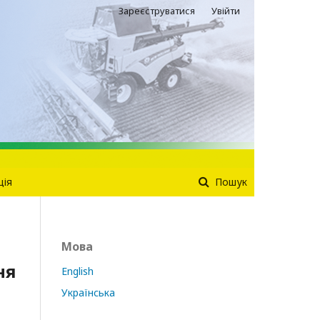
Зареєструватися
Увійти
ція
Пошук
Мова
ня
English
Українська