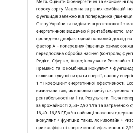
Мета. Оцінити біоенергетичні та економічні 
гороху сорту Мадонна за різних комбінацій інок
фунгіцидів залежно від попередника (пшениця
Степу України та виділити агротехнології з м
енергетичною віддачею й рентабельністю. Мет
проведено двофакторний польовий дослід на 
фактор А – попередник (пшениця озима; соняш
передпосівна обробка насіння (контроль; фун
Редіго, Сферіко, Авідо; інокулянти Ризолайн +
Премакс; та їх комбінації інокулянт + фунгіцид
включав сукупні витрати енергії, валову енерг
1 т і коефіцієнт енергетичної ефективності. Ек
визначали такі, як валовий прибуток, умовно ч
рентабельності на 1 га. Результати. Після по
за врожайності 2,53–2,90 т/га та затраченою су
16,40–16,83 ГДж/га найвищі значення одержан
інокулянт + фунгіцид таких, як Ризолайн + Ри
при коефіцієнті енергетичної ефективності 2,5