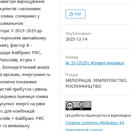
параметри вирощування
улянтів і насіннєвих
PDF
 озима, соняшник) у
аксимальною
оди. У 2023–2025 рр.
Опубліковано
чорноземі звичайному:
2025-12-14
ник); фактор B –
гіциди Вайбранс РФС,
Номер
 Ризосейв, Атува +
№ 33 (2025): Аграрні інновації
). Біоенергетичний аналіз
ію врожаю, енергоємність
Розділ
МЕЛІОРАЦІЯ, ЗЕМЛЕРОБСТВО,
ономічні показники
РОСЛИННИЦТВО
истий прибуток і рівень
передника пшениця озима
купної енергії на рівні
о для комбінацій
Ця робота ліцензується відповідно
зосейв + Вайбранс РФС
Creative Commons Attribution 4.0
9 та мінімальну
International License
.