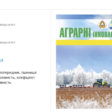
іверситет
іверситет
14
, попередник, пшениця
оємність, коефіцієнт
ивність