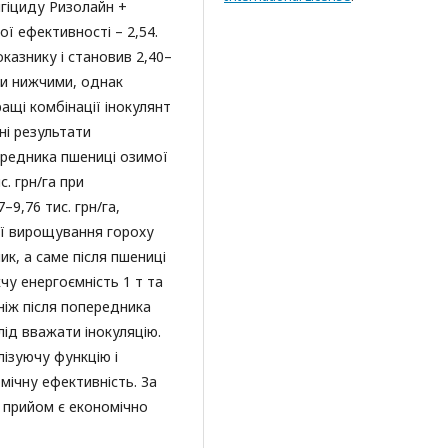
нгіциду Ризолайн +
ї ефективності – 2,54.
казнику і становив 2,40–
ли нижчими, однак
ращі комбінації інокулянт
ні результати
ередника пшениці озимої
. грн/га при
–9,76 тис. грн/га,
ії вирощування гороху
к, а саме після пшениці
у енергоємність 1 т та
ніж після попередника
ід вважати інокуляцію.
ізуючу функцію і
мічну ефективність. За
 прийом є економічно