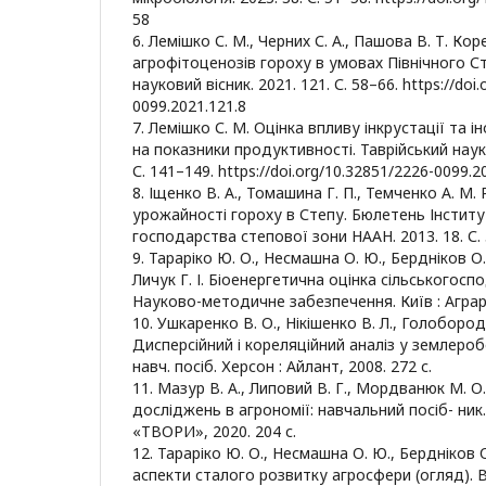
58
6. Лемішко С. М., Черних С. А., Пашова В. Т. Кор
агрофітоценозів гороху в умовах Північного Ст
науковий вісник. 2021. 121. С. 58–66. https://doi
0099.2021.121.8
7. Лемішко С. М. Оцінка впливу інкрустації та і
на показники продуктивності. Таврійський науко
С. 141–149. https://doi.org/10.32851/2226-0099.20
8. Іщенко В. А., Томашина Г. П., Темченко А. М
урожайності гороху в Степу. Бюлетень Інститу
господарства степової зони НААН. 2013. 18. С. 
9. Тараріко Ю. О., Несмашна О. Ю., Бердніков О.
Личук Г. І. Біоенергетична оцінка сільськогос
Науково-методичне забезпечення. Київ : Аграрн
10. Ушкаренко В. О., Нікішенко В. Л., Голобородь
Дисперсійний і кореляційний аналіз у землероб
навч. посіб. Херсон : Айлант, 2008. 272 с.
11. Мазур В. А., Липовий В. Г., Мордванюк М. 
досліджень в агрономії: навчальний посіб- ник
«ТВОРИ», 2020. 204 с.
12. Тараріко Ю. О., Несмашна О. Ю., Бердніков О.
аспекти сталого розвитку агросфери (огляд). В