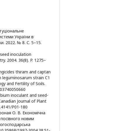
титуціональне
истеми України в
. 2022. № 8. С. 5–15.
 seed inoculation
ry. 2004. 36(8). P. 1275–
 fungicides thiram and captan
um leguminosarum strain C1
 and Fertility of Soils.
/s003740050660
zobium inoculant and seed-
Canadian Journal of Plant
10.4141/P01-180
ороная О. В. Економічна
у посівного новим
когосподарська
g/10.35868/1997-3004.38.51-