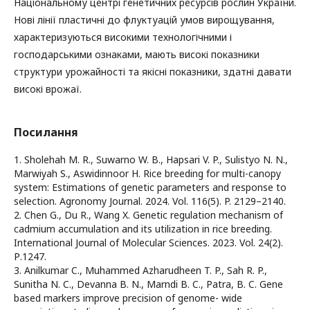
Національному центрі генетичних ресурсів рослин України.
Нові лінії пластичні до флуктуацій умов вирощування,
характеризуються високими технологічними і
господарськими ознаками, мають високі показники
структури урожайності та якісні показники, здатні давати
високі врожаї.
Посилання
1. Sholehah M. R., Suwarno W. B., Hapsari V. P., Sulistyo N. N.,
Marwiyah S., Aswidinnoor H. Rice breeding for multi-canopy
system: Estimations of genetic parameters and response to
selection. Agronomy Journal. 2024. Vol. 116(5). P. 2129–2140.
2. Chen G., Du R., Wang X. Genetic regulation mechanism of
cadmium accumulation and its utilization in rice breeding.
International Journal of Molecular Sciences. 2023. Vol. 24(2).
Р.1247.
3. Anilkumar C., Muhammed Azharudheen T. P., Sah R. P.,
Sunitha N. C., Devanna B. N., Marndi B. C., Patra, B. C. Gene
based markers improve precision of genome- wide