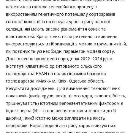
ведеться за схемою селекційного процесу з
використанням генетичного потенціалу сортозразків
світової колекції і сортів культурного рису власної
селекції, які мають високе різноманіття ознак та
властивостей. Кращі з них, після ретельного вивчення
використовуються в гібридизації з метою отримання ліній,
які поєднують усі необхідні параметри моделі сорту.
Дослідження проведено впродовж 2022–2024 рр. в
Інституті кліматично орієнтованого сільського
господарства НААН на полях сівозміни базового
господарства «Маяк» м. Кілія, Одеська область.
Результати досліджень. Для визначення технологічних
показників (вихід крупи, вихід цілого ядра, склоподібність,
тріщинуватість) істотним репрезентативним фактором є
індекс зерна (l/b – відношення довжини зернівки до її
ширини), який істотно може випливати на якість
переробки. Новостворені лінії рису характеризуються
комплексом господарсько-цінних ознак, що реалізуються