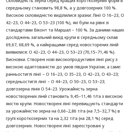
Скловидність зерна серед кращих короткозерних форм в
середньому становить 98,8 %, а у довгозерних 100 %.
Високою скловидністю виділилися зразки: Лінії О 16–23, О
42–23, О 44–23, О 53–23 (100 %), які були на рівні зі
стандартами Віконт та Маршал – 100 %. За даними наших
досліджень загальний вихід крупи в середньому склав
69,67, 68,69 %, а найкращими серед новосторених ліній
виявилися: О 42–23, О 44–23, О 53–23 (70,15–71,46 %).
Висновки. Створені нові високопродуктивні лінії рису з
високою адаптованістю до умов півдня України, а саме:
ранньостиглі лінії – О 16–23, О 35–23, О 42–23, О 43–23;
середньостиглі лінії – О 44–23, О 50–23, О 53–23;
довгозерна лінія О 54–23. Урожайність зерна
новостворених ліній становить 9,45–11,46 т/га з високою
якістю крупи. Новостворені лінії перевищують стандарти
за урожайністю зерна на 0,66–2,86 т/га (на 7,5–32,7 %) в
групі короткозерних та на 2,32 т/га (на 28,1 %) серед
довгозерних. Новостворені лінії зареєстровані у