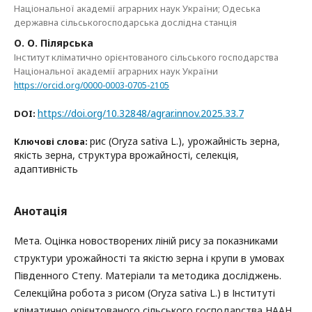
Національної академії аграрних наук України; Одеська
державна сільськогосподарська дослідна станція
О. О. Пілярська
Інститут кліматично орієнтованого сільського господарства
Національної академії аграрних наук України
https://orcid.org/0000-0003-0705-2105
https://doi.org/10.32848/agrar.innov.2025.33.7
DOI:
рис (Oryza sativa L.), урожайність зерна,
Ключові слова:
якість зерна, структура врожайності, селекція,
адаптивність
Анотація
Мета. Оцінка новостворених ліній рису за показниками
структури урожайності та якістю зерна і крупи в умовах
Південного Степу. Матеріали та методика досліджень.
Селекційна робота з рисом (Oryza sativa L.) в Інституті
кліматично орієнтованого сільського господарства НААН