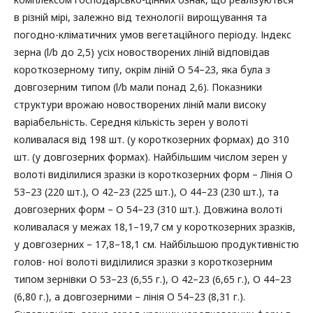
в різній мірі, залежно від технології вирощування та
погодно-кліматичних умов вегетаційного періоду. Індекс
зерна (l/b до 2,5) усіх новостворених ліній відповідав
короткозерному типу, окрім ліній О 54–23, яка була з
довгозерним типом (l/b мали понад 2,6). Показники
структури врожаю новостворених ліній мали високу
варіабельність. Середня кількість зерен у волоті
коливалася від 198 шт. (у короткозерних формах) до 310
шт. (у довгозерних формах). Найбільшим числом зерен у
волоті виділилися зразки із короткозерних форм – Лінія О
53–23 (220 шт.), О 42–23 (225 шт.), О 44–23 (230 шт.), та
довгозерних форм – О 54–23 (310 шт.). Довжина волоті
коливалася у межах 18,1–19,7 см у короткозерних зразків,
у довгозерних – 17,8–18,1 см. Найбільшою продуктивністю
голов- ної волоті виділилися зразки з короткозерним
типом зернівки О 53–23 (6,55 г.), О 42–23 (6,65 г.), О 44–23
(6,80 г.), а довгозерними – лінія О 54–23 (8,31 г.).