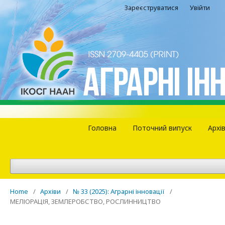
Зареєструватися
Увійти
Головна
Поточний випуск
Архі
Home
/
Архіви
/
№ 33 (2025): Аграрні інновації
/
МЕЛІОРАЦІЯ, ЗЕМЛЕРОБСТВО, РОСЛИННИЦТВО