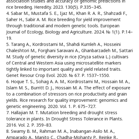
association studies and accuracy of genomic predictions in
rice breeding. Heredity. 2023. 130(5). Р.335–345.
4. Sabar M., Mustafa S. E., Ijaz M., Khan R. A. R., Shahzadi F.,
Saher H., Sabir A. M. Rice breeding for yield improvement
through traditional and modern genetic tools. European
Journal of Ecology, Biology and Agriculture. 2024. № 1(1). Р.14–
19.
5. Tarang A., Kordrostami M., Shahdi Kumleh A., Hosseini
Chaleshtori M., Forghani Saravani A., Ghanbarzadeh M., Sattari
M. Study of genetic diversity in rice (Oryza sativa L.) cultivars
of Central and Western Asia using microsatellite markers
tightly linked to important quality and yield related traits.
Genet Resour Crop Evol. 2020. № 67. Р. 1537–1550.
6. Hoque T. S., Sohag A. A. M., Kordrostami M., Hossain M. A.,
Islam M. S., Burritt D. J., Hossain M. A. The effect of exposure
to a combination of stressors on rice productivity and grain
yields. Rice research for quality improvement: genomics and
genetic engineering. 2020. Vol. 1. Р. 675–727.
7. Hallajian M. T. Mutation breeding and drought stress
tolerance in plants. In Drought Stress Tolerance in Plants.
2016. Vol. 2. Р. 359–83.
8. Swamy B. M., Rahman M. A., Inabangan-Asilo M. A.,
Amparado A., Manito C., Chadha-Mohanty P., Reinke R.,