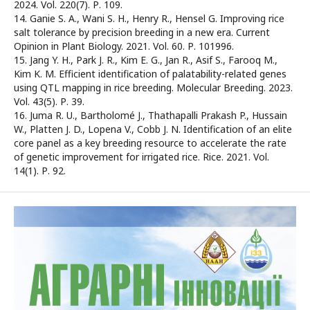
2024. Vol. 220(7). Р. 109.
14. Ganie S. A., Wani S. H., Henry R., Hensel G. Improving rice
salt tolerance by precision breeding in a new era. Current
Opinion in Plant Biology. 2021. Vol. 60. Р. 101996.
15. Jang Y. H., Park J. R., Kim E. G., Jan R., Asif S., Farooq M.,
Kim K. M. Efficient identification of palatability-related genes
using QTL mapping in rice breeding. Molecular Breeding. 2023.
Vol. 43(5). Р. 39.
16. Juma R. U., Bartholomé J., Thathapalli Prakash P., Hussain
W., Platten J. D., Lopena V., Cobb J. N. Identification of an elite
core panel as a key breeding resource to accelerate the rate
of genetic improvement for irrigated rice. Rice. 2021. Vol.
14(1). Р. 92.