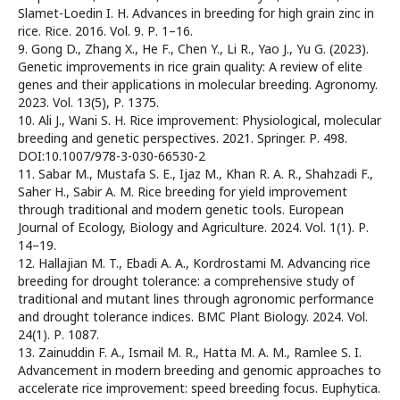
Slamet-Loedin I. H. Advances in breeding for high grain zinc in
rice. Rice. 2016. Vol. 9. Р. 1–16.
9. Gong D., Zhang X., He F., Chen Y., Li R., Yao J., Yu G. (2023).
Genetic improvements in rice grain quality: A review of elite
genes and their applications in molecular breeding. Agronomy.
2023. Vol. 13(5), Р. 1375.
10. Ali J., Wani S. H. Rice improvement: Physiological, molecular
breeding and genetic perspectives. 2021. Springer. Р. 498.
DOI:10.1007/978-3-030-66530-2
11. Sabar M., Mustafa S. E., Ijaz M., Khan R. A. R., Shahzadi F.,
Saher H., Sabir A. M. Rice breeding for yield improvement
through traditional and modern genetic tools. European
Journal of Ecology, Biology and Agriculture. 2024. Vol. 1(1). Р.
14–19.
12. Hallajian M. T., Ebadi A. A., Kordrostami M. Advancing rice
breeding for drought tolerance: a comprehensive study of
traditional and mutant lines through agronomic performance
and drought tolerance indices. BMC Plant Biology. 2024. Vol.
24(1). Р. 1087.
13. Zainuddin F. A., Ismail M. R., Hatta M. A. M., Ramlee S. I.
Advancement in modern breeding and genomic approaches to
accelerate rice improvement: speed breeding focus. Euphytica.