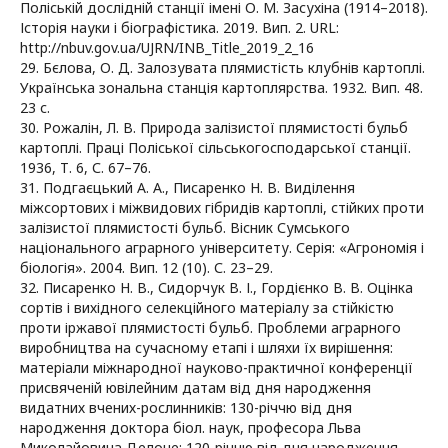
Поліській дослідній станції імені О. М. Засухіна (1914–2018).
Історія науки і біографістика. 2019. Вип. 2. URL:
http://nbuv.gov.ua/UJRN/INB_Title_2019_2_16
29. Бєлова, О. Д. Залозувата плямистість клубнів картоплі.
Українська зональна станція картоплярства. 1932. Вип. 48.
23 с.
30. Рожалін, Л. В. Природа залізистої плямистості бульб
картоплі. Праці Поліської сільськогосподарської станції.
1936, Т. 6, С. 67–76.
31. Подгаєцький А. А., Писаренко Н. В. Виділення
міжсортових і міжвидових гібридів картоплі, стійких проти
залізистої плямистості бульб. Вісник Сумського
національного аграрного університету. Серія: «Агрономія і
біологія». 2004. Вип. 12 (10). С. 23–29.
32. Писаренко Н. В., Сидорчук В. І., Гордієнко В. В. Оцінка
сортів і вихідного селекційного матеріалу за стійкістю
проти іржавої плямистості бульб. Проблеми аграрного
виробництва на сучасному етапі і шляхи їх вирішення:
матеріали міжнародної науково-практичної конференції
присвяченій ювілейним датам від дня народження
видатних вчених-рослинників: 130-річчю від дня
народження доктора біол. наук, професора Льва
Миколайовича Делоне; 120-річчю від дня народження