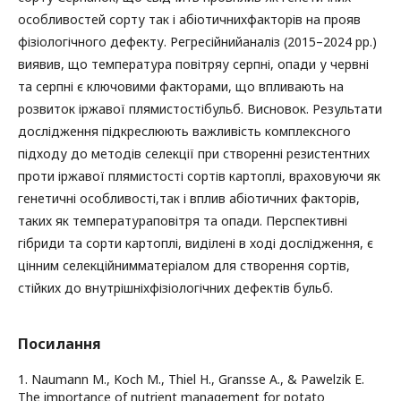
особливостей сорту так і абіотичнихфакторів на прояв
фізіологічного дефекту. Регресійнийаналіз (2015–2024 рр.)
виявив, що температура повітряу серпні, опади у червні
та серпні є ключовими факторами, що впливають на
розвиток іржавої плямистостібульб. Висновок. Результати
дослідження підкреслюють важливість комплексного
підходу до методів селекції при створенні резистентних
проти іржавої плямистості сортів картоплі, враховуючи як
генетичні особливості,так і вплив абіотичних факторів,
таких як температураповітря та опади. Перспективні
гібриди та сорти картоплі, виділені в ході дослідження, є
цінним селекційнимматеріалом для створення сортів,
стійких до внутрішніхфізіологічних дефектів бульб.
Посилання
1. Naumann M., Koch M., Thiel H., Gransse A., & Pawelzik E.
The importance of nutrient management for potato