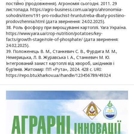
постійно (продовження). Агрономія сьогодні. 2011. 29
листопада. https://agro-business.com.ua/agro/ahronomiia-
sohodni/item/191-pro-rodiuchist-hruntutreba-dbaty-postiino-
prodovzhennia.html (дата звернення: 24.02.2025).
38. Роль фосфору при вирощуванні картоплі. Yara Україна.
https://www.yara.ua/crop-nutrition/potatoes/key-
facts/growth-stage/role-of-phosphate/ (дата звернення:
24.02.2025).
39. Положенець В. М., Станкевич С. В., Фурдига М. М.,
Немерицька, Л. В. Журавська І. А., Станкевич М. Ю.
Інтегрований захист картоплі від хвороб, шкідників і
бур’янів. Житомир: ПП «Рута», 2024. 428 с. URI:
https://repo.btu.kharkov.ua//handle/123456789/49324