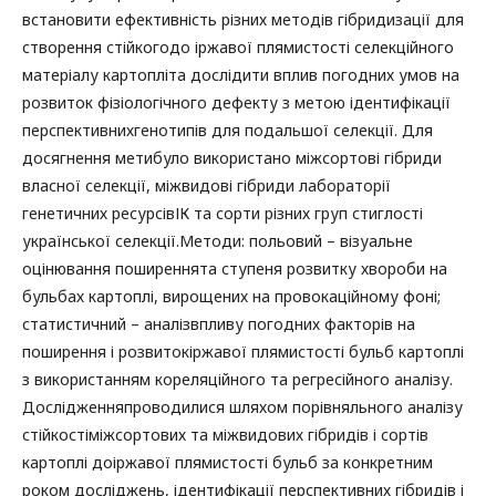
встановити ефективність різних методів гібридизації для
створення стійкогодо іржавої плямистості селекційного
матеріалу картопліта дослідити вплив погодних умов на
розвиток фізіологічного дефекту з метою ідентифікації
перспективнихгенотипів для подальшої селекції. Для
досягнення метибуло використано міжсортові гібриди
власної селекції, міжвидові гібриди лабораторії
генетичних ресурсівІК та сорти різних груп стиглості
української селекції.Методи: польовий – візуальне
оцінювання поширеннята ступеня розвитку хвороби на
бульбах картоплі, вирощених на провокаційному фоні;
статистичний – аналізвпливу погодних факторів на
поширення і розвитокіржавої плямистості бульб картоплі
з використанням кореляційного та регресійного аналізу.
Дослідженняпроводилися шляхом порівняльного аналізу
стійкостіміжсортових та міжвидових гібридів і сортів
картоплі доіржавої плямистості бульб за конкретним
роком досліджень, ідентифікації перспективних гібридів і