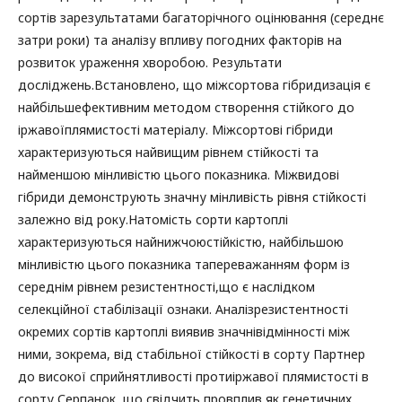
сортів зарезультатами багаторічного оцінювання (середнє
затри роки) та аналізу впливу погодних факторів на
розвиток ураження хворобою. Результати
досліджень.Встановлено, що міжсортова гібридизація є
найбільшефективним методом створення стійкого до
іржавоїплямистості матеріалу. Міжсортові гібриди
характеризуються найвищим рівнем стійкості та
найменшою мінливістю цього показника. Міжвидові
гібриди демонструють значну мінливість рівня стійкості
залежно від року.Натомість сорти картоплі
характеризуються найнижчоюстійкістю, найбільшою
мінливістю цього показника тапереважанням форм із
середнім рівнем резистентності,що є наслідком
селекційної стабілізації ознаки. Аналізрезистентності
окремих сортів картоплі виявив значнівідмінності між
ними, зокрема, від стабільної стійкості в сорту Партнер
до високої сприйнятливості протиіржавої плямистості в
сорту Серпанок, що свідчить провплив як генетичних