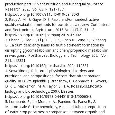
production part II: plant nutrition and tuber quality. Potato
Research. 2020. Vol. 63. Р. 121–137.
https://doi.org/10.1007/s11540-019-09430-3
2. Rady A. M., & Guyer D. E. Rapid and/or nondestructive
quality evaluation methods for potatoes: a review. Computers
and Electronics in Agriculture. 2015. Vol. 117. Р. 31–48.
https://doi.org/10.1016/j.compag.2015.07.002
3. Chang J., Liao D., Li J., Li J., Li Z., Chen X., Song Z., & Zhang
B. Calcium deficiency leads to fruit blackheart formation by
disrupting glycometabolism and phenylpropanoid metabolism
in wax gourd. Postharvest Biology and Technology. 2024. Vol.
211. 112851.
https://doi.org/10.1016/j.postharvbio.2024.112851
4. Sowokinos J. R. Internal physiological disorders and
nutritional and compositional factors that affect market
quality. In D. Vreugdenhil, J. Bradshaw, C. Gebhardt, F. Govers,
D. K. L. Mackerron, M. A. Taylor, & H. A. Ross (Eds.).Potato
biology and biotechnology. 2007. Elsevier.
https://doi.org/10.1016/B978-044451018-1/50065-8.
5. Lombardo S., Lo Monaco A., Pandino G., Parisi B., &
Mauromicale G. The phenology, yield and tuber composition
of ‘early’ crop potatoes: a comparison between organic and