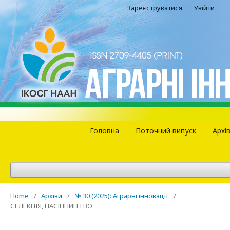
Зареєструватися
Увійти
Головна
Поточний випуск
Архі
Home
/
Архіви
/
№ 30 (2025): Аграрні інновації
/
СЕЛЕКЦІЯ, НАСІННИЦТВО