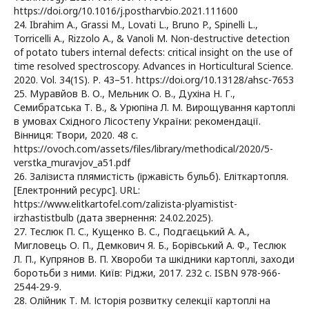
https://doi.org/10.1016/j.postharvbio.2021.111600
24. Ibrahim A., Grassi M., Lovati L., Bruno P., Spinelli L.,
Torricelli A., Rizzolo A., & Vanoli M. Non-destructive detection
of potato tubers internal defects: critical insight on the use of
time resolved spectroscopy. Advances in Horticultural Science.
2020. Vol. 34(1S). Р. 43–51. https://doi.org/10.13128/ahsc-7653
25. Муравйов В. О., Мельник О. В., Духіна Н. Г.,
Семибратська Т. В., & Урюпіна Л. М. Вирощування картоплі
в умовах Східного Лісостепу України: рекомендації.
Вінниця: Твори, 2020. 48 с.
https://ovoch.com/assets/files/library/methodical/2020/5-
verstka_muravjov_a51.pdf
26. Залізиста плямистість (іржавість бульб). Еліткартопля.
[Електронний ресурс]. URL:
https://www.elitkartofel.com/zalizista-plyamistist-
irzhastistbulb (дата звернення: 24.02.2025).
27. Теслюк П. С., Кущенко В. С., Подгаєцький А. А.,
Мигловець О. П., Демкович Я. Б., Борівський А. Ф., Теслюк
Л. П., Купрянов В. П. Хвороби та шкідники картоплі, заходи
боротьби з ними. Київ: Ріджи, 2017. 232 с. ISBN 978-966-
2544-29-9.
28. Олійник Т. М. Історія розвитку селекції картоплі на