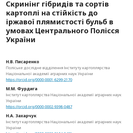
Скринінг гібридів та сортів
картоплі на стійкість до
іржавої плямистості бульб в
умовах Центрального Полісся
України
Н.В. Писаренко
Поліське дослідне відділення Інституту картоплярства
Національної академії аграрних наук України
https://orcid.org/0000-0001-6299-2170
М.М. Фурдига
Інститут картоплярства Національної академії аграрних наук
України
https://orcid.org/0000-0002-9398-0487
Н.А. Захарчук
Інститут картоплярства Національної академії аграрних наук
України