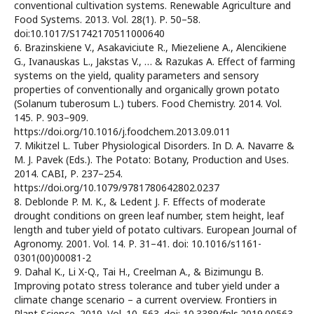
conventional cultivation systems. Renewable Agriculture and
Food Systems. 2013. Vol. 28(1). Р. 50–58.
doi:10.1017/S1742170511000640
6. Brazinskiene V., Asakaviciute R., Miezeliene A., Alencikiene
G., Ivanauskas L., Jakstas V., … & Razukas A. Effect of farming
systems on the yield, quality parameters and sensory
properties of conventionally and organically grown potato
(Solanum tuberosum L.) tubers. Food Chemistry. 2014. Vol.
145. Р. 903–909.
https://doi.org/10.1016/j.foodchem.2013.09.011
7. Mikitzel L. Tuber Physiological Disorders. In D. A. Navarre &
M. J. Pavek (Eds.). The Potato: Botany, Production and Uses.
2014. CABI, Р. 237–254.
https://doi.org/10.1079/9781780642802.0237
8. Deblonde P. M. K., & Ledent J. F. Effects of moderate
drought conditions on green leaf number, stem height, leaf
length and tuber yield of potato cultivars. European Journal of
Agronomy. 2001. Vol. 14. Р. 31–41. doi: 10.1016/s1161-
0301(00)00081-2
9. Dahal K., Li X-Q., Tai H., Creelman A., & Bizimungu B.
Improving potato stress tolerance and tuber yield under a
climate change scenario – a current overview. Frontiers in
Plant Science. 2019. Vol. 10. 563. doi: 10.3389/fpls.2019.00563