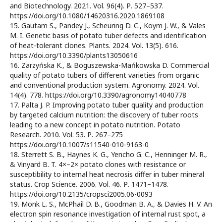
and Biotechnology. 2021. Vol. 96(4). Р. 527–537.
https://doi.org/10.1080/14620316.2020.1869108
15. Gautam S., Pandey J., Scheuring D. C., Koym J. W., & Vales
M. I. Genetic basis of potato tuber defects and identification
of heat-tolerant clones. Plants. 2024. Vol. 13(5). 616.
https://doi.org/10.3390/plants13050616
16. Zarzyńska K., & Boguszewska-Mańkowska D. Commercial
quality of potato tubers of different varieties from organic
and conventional production system. Agronomy. 2024. Vol.
14(4). 778. https://doi.org/10.3390/agronomy14040778
17. Palta J. P. Improving potato tuber quality and production
by targeted calcium nutrition: the discovery of tuber roots
leading to a new concept in potato nutrition. Potato
Research. 2010. Vol. 53. Р. 267–275
https://doi.org/10.1007/s11540-010-9163-0
18. Sterrett S. B., Haynes K. G., Yencho G. C., Henninger M. R.,
& Vinyard B. T. 4×–2× potato clones with resistance or
susceptibility to internal heat necrosis differ in tuber mineral
status. Crop Science. 2006. Vol. 46. Р. 1471–1478.
https://doi.org/10.2135/cropsci2005.06-0093
19. Monk L. S., McPhail D. B., Goodman B. A., & Davies H. V. An
electron spin resonance investigation of internal rust spot, a