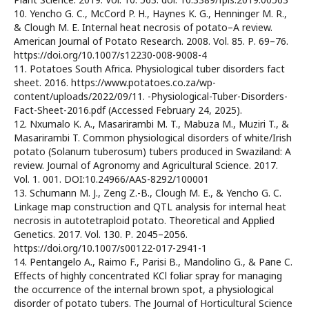
10. Yencho G. C., McCord P. H., Haynes K. G., Henninger M. R.,
& Clough M. E. Internal heat necrosis of potato–A review.
American Journal of Potato Research. 2008. Vol. 85. Р. 69–76.
https://doi.org/10.1007/s12230-008-9008-4
11. Potatoes South Africa. Physiological tuber disorders fact
sheet. 2016. https://www.potatoes.co.za/wp-
content/uploads/2022/09/11. -Physiological-Tuber-Disorders-
Fact-Sheet-2016.pdf (Accessed February 24, 2025).
12. Nxumalo K. A., Masarirambi M. T., Mabuza M., Muziri T., &
Masarirambi T. Common physiological disorders of white/Irish
potato (Solanum tuberosum) tubers produced in Swaziland: A
review. Journal of Agronomy and Agricultural Science. 2017.
Vol. 1. 001. DOI:10.24966/AAS-8292/100001
13. Schumann M. J., Zeng Z.-B., Clough M. E., & Yencho G. C.
Linkage map construction and QTL analysis for internal heat
necrosis in autotetraploid potato. Theoretical and Applied
Genetics. 2017. Vol. 130. Р. 2045–2056.
https://doi.org/10.1007/s00122-017-2941-1
14. Pentangelo A., Raimo F., Parisi B., Mandolino G., & Pane C.
Effects of highly concentrated KCl foliar spray for managing
the occurrence of the internal brown spot, a physiological
disorder of potato tubers. The Journal of Horticultural Science