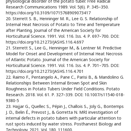
physiological disorder of the potato tuber. Free Radical
Research Communications 1989. Vol. 5(6). Р. 345–350.
https://doi.org/10.3109/10715768909073417
20. Sterrett S. B., Henninger M. R., Lee G. S. Relationship of
Internal Heat Necrosis of Potato to Time and Temperature
after Planting. Journal of the American Society for
Horticultural Science. 1991. Vol. 116. Iss. 4. Р. 697–700. DOI:
https://doi.org/10.21273/JASHS.116.4.697
21. Sterrett S., Lee G., Henninger M., & Lentner M. Predictive
Model for Onset and Development of Internal Heat Necrosis
of Atlantic Potato. Journal of the American Society for
Horticultural Science. 1991. Vol. 116. Iss. 4. Р. 701–705. DOI:
https://doi.org/10.21273/JASHS.116.4.701
22. Raimo F., Pentangelo A., Pane C., Parisi B., & Mandolino G.
Relationships Between Internal Brown Spot and Skin
Roughness in Potato Tubers Under Field Conditions. Potato
Research. 2018. Vol. 61. Р. 327–339. DOI: 10.1007/s11540-018-
9380-5
23. Hajjar G., Quellec S., Pépin J., Challois S., Joly G., Bontemps
J. D., Belin É., Prevost J., & Gorretta N. MRI investigation of
internal defects in potato tubers with particular attention to
rust spots induced by water stress. Postharvest Biology and
Technology. 2021. Vol. 180. 111600.