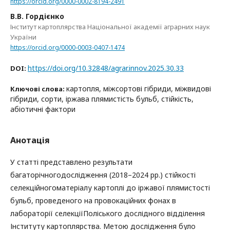
https://orcid.org/0000-0002-8194-2491
В.В. Гордієнко
Інститут картоплярства Національної академії аграрних наук
України
https://orcid.org/0000-0003-0407-1474
https://doi.org/10.32848/agrar.innov.2025.30.33
DOI:
картопля, міжсортові гібриди, міжвидові
Ключові слова:
гібриди, сорти, іржава плямистість бульб, стійкість,
абіотичні фактори
Анотація
У статті представлено результати
багаторічногодослідження (2018–2024 рр.) стійкості
селекційногоматеріалу картоплі до іржавої плямистості
бульб, проведеного на провокаційних фонах в
лабораторії селекціїПоліського дослідного відділення
Інституту картоплярства. Метою дослідження було