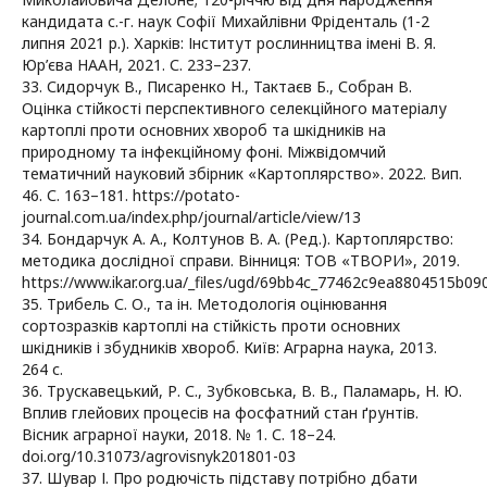
кандидата с.-г. наук Софії Михайлівни Фріденталь (1-2
липня 2021 р.). Харків: Інститут рослинництва імені В. Я.
Юр’єва НААН, 2021. С. 233–237.
33. Сидорчук В., Писаренко Н., Тактаєв Б., Собран В.
Оцінка стійкості перспективного селекційного матеріалу
картоплі проти основних хвороб та шкідників на
природному та інфекційному фоні. Міжвідомчий
тематичний науковий збірник «Картоплярство». 2022. Вип.
46. С. 163–181. https://potato-
journal.com.ua/index.php/journal/article/view/13
34. Бондарчук А. А., Колтунов В. А. (Ред.). Картоплярство:
методика дослідної справи. Вінниця: ТОВ «ТВОРИ», 2019.
https://www.ikar.org.ua/_files/ugd/69bb4c_77462c9ea8804515b09
35. Трибель С. О., та ін. Методологія оцінювання
сортозразків картоплі на стійкість проти основних
шкідників і збудників хвороб. Київ: Аграрна наука, 2013.
264 с.
36. Трускавецький, Р. С., Зубковська, В. В., Паламарь, Н. Ю.
Вплив глейових процесів на фосфатний стан ґрунтів.
Вісник аграрної науки, 2018. № 1. С. 18–24.
doi.org/10.31073/agrovisnyk201801-03
37. Шувар І. Про родючість підставу потрібно дбати