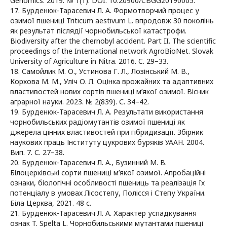
Genomics. 2019. № 1(1). DOI: 10.20900/CBGG20190005.
17. Бурденюк-Тарасевич Л. А. Формотворчий процес у
озимої пшениці Triticum aestivum L. впродовж 30 поколінь
як результат післядії чорнобильської катастрофи.
Biodiversity after the chernobyl accident. Part II. The scientific
proceedings of the International network AgroBioNet. Slovak
University of Agriculture in Nitra. 2016. C. 29–33.
18. Самойлик М. О., Устинова Г. Л., Лозінський М. В.,
Корхова М. М., Уліч О. Л. Оцінка врожайних та адаптивних
властивостей нових сортів пшениці м’якої озимої. Вісник
аграрної науки. 2023. № 2(839). С. 34–42.
19. Бурденюк-Тарасевич Л. А. Результати використання
чорнобильських радіомутантів озимої пшениці як
джерела цінних властивостей при гібридизації. Збірник
наукових праць Інституту цукрових буряків УААН. 2004.
Вип. 7. С. 27–38.
20. Бурденюк-Тарасевич Л. А., Бузинний М. В.
Білоцерківські сорти пшениці м’якої озимої. Апробаційні
ознаки, біологічні особливості пшениць та реалізація їх
потенціалу в умовах Лісостепу, Полісся і Степу України.
Біла Церква, 2021. 48 с.
21. Бурденюк-Тарасевич Л. А. Характер успадкування
ознак T. Spelta L. Чорнобильськими мутантами пшениці