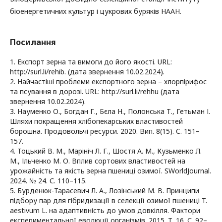
біоенергетичних культур і цукрових буряків НААН.
Посилання
1. Експорт зерна та вимоги до його якості. URL:
http://surl.li/rehib. (дата звернення 10.02.2024).
2. Найчастіші проблеми експортного зерна – хлорпірифос
та псування в дорозі. URL: http://surl.li/rehhu (дата
звернення 10.02.2024).
3. Науменко О., Богдан Г., Бєла Н., Полонська Т., Гетьман І.
Шляхи покращення хлібопекарських властивостей
борошна. Продовольчі ресурси. 2020. Вип. 8(15). C. 151–
157.
4. Тоцький В. М., Марініч Л. Г., Шостя А. М., Кузьменко Л.
М., Ільченко М. О. Вплив сортових властивостей на
урожайність та якість зерна пшениці озимої. SWorldJournal.
2024. № 24. С. 110–115.
5. Бурденюк-Тарасевич Л. А., Лозінський М. В. Принципи
підбору пар для гібридизації в селекції озимої пшениці T.
aestivum L. на адаптивність до умов довкілля. Фактори
експериментальної еволюції організмів. 2015. Т. 16. С. 92–