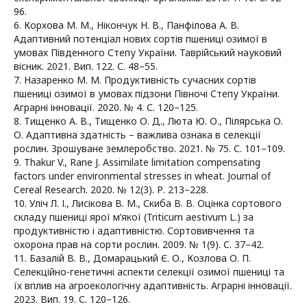
96.
6. Корхова М. М., Нікончук Н. В., Панфілова А. В.
Адаптивний потенціал нових сортів пшениці озимої в
умовах Південного Степу України. Таврійський науковий
вісник. 2021. Вип. 122. С. 48–55.
7. Назаренко М. М. Продуктивність сучасних сортів
пшениці озимої в умовах підзони Півночі Степу України.
Аграрні інновації. 2020. № 4. С. 120–125.
8. Тищенко А. В., Тищенко О. Д., Люта Ю. О., Пілярська О.
О. Адаптивна здатність – важлива ознака в селекції
рослин. Зрошуване землеробство. 2021. № 75. С. 101–109.
9. Thakur V., Rane J. Assimilate limitation compensating
factors under environmental stresses in wheat. Journal of
Cereal Research. 2020. № 12(3). Р. 213–228.
10. Уліч Л. І., Лисікова В. М., Скиба В. В. Оцінка сортового
складу пшениці ярої м’якої (Triticum aestivum L.) за
продуктивністю і адаптивністю. Сортовивчення та
охорона прав на сорти рослин. 2009. № 1(9). С. 37–42.
11. Базалій В. В., Домарацький Є. О., Козлова О. П.
Селекційно-генетичні аспекти селекції озимої пшениці та
їх вплив на агроекологічну адаптивність. Аграрні інновації.
2023. Вип. 19. С. 120–126.