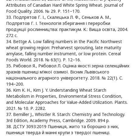
Attributes of Canadian Hard White Spring Wheat. Journal of
Food Quality. 2006. № 29. Р. 151–170.
33. Подпрятов Г. І., Скалецька Л. Ф., Сеньков А. М.,
Подпрятов Г. І. Технологія зберігання і переробки
продукції рослинництва: практикум. К.: Вища освіта, 2004.
272 с.
34. Bettge A. Low falling numbers in the Pacific Northwest
wheat growing region: Preharvest sprouting, late maturity
amylase, falling number instrument, or low protein. Cereal
Foods World. 2018. № 63(1). Р. 12–16.
35. Рябовол Я., Рябовол Л. Оцінка якості зерна селекційних
зразків пшениці м’якої озимої. Вісник Львівського
національного аграрного університету. 2018. № 22(1). С.
194–200.
36. Kim K. H., Kim J. Y. Understanding Wheat Starch
Metabolism in Properties, Environmental Stress Condition,
and Molecular Approaches for Value-Added Utilization. Plants.
2021. № 10. Р. 2282.
37. Bemiller J., Whistler R. Starch: Chemistry and Technology.
3rd Edition, Academy Press, Cambridge. 2009. 894 р.
38. ДСТУ 3093:2019 Пшениця, жито та борошно з них,
пшениця тверда й манні крупи з твердої пшениці.