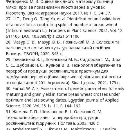
Федоренко М. В. Оцінка вихідного матеріалу пшениці
м’якої ярої за показниками якості зерна в умовах
Лісостепу. Вісник аграрної науки. 2017. № 1. С. 34–37.
27. Li Т., Deng G., Tang Ya. et al. Identification and validation
of a novel locus controlling spikelet number in bread wheat
(Triticum aestivum L.). Frontiers in Plant Science. 2021. Vol. 12:
611106. DOI: 10.3389/fpls.2021.611106
28. Мазур О. В., Мазур О. В., Лозінський M. В. Селекція та
насінництво польових культур: навчальний посібник.
Вінниця: ТВОРИ, 2020. 348 с.
29. Глеваський В. І., Лозінський М. В., Сидорова І. М., Шох
С. С., Дубовик Н. С., Куянов В. В. Технологія зберігання та
переробки продукції рослинництва: практикум для
здобувачів першого (бакалаврського) рівня вищої освіти
зі спеціальності 201–Агрономія). Біла Церква, 2021. 175 с.
30. Farhat W. Z. E. Assessment of genetic parameters for early
maturing and grain yield in some bread wheat crosses under
optimum and late sowing dates. Egyptian Journal of Applied
Science. 2020. Vol. 35. Is. 11. P. 144–162.
31. Жемела Г. П., Шемавньов В. І., Олексюк О. М.
Технологія зберігання та переробки продукції
рослинництва: підручник. Полтава, 2003. 420 с.
32. Ambalamaatil S., Lukow O. M., Malcolmson L. J. Quality