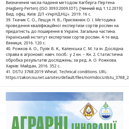
Визначення числа падіння методом Хагберга-Пертена
(Hagberg-Perten) (ISO 3093:2009.IDT). [Чинний від 1.12.2019]
Вид. офіц. Київ: ДП «УкрНДНЦ». 2019. 16 с.
39. Ткачик С. О., Лещук Н. В., Присяжнюк О. І. Методика
проведення кваліфікаційної експертизи сортів рослин на
придатність до поширення в Україні. Загальна частина.
Український інститут експертизи сортів рослин. 4-те вид.
Вінниця, 2016. 120 с.
40. Рожков А. О., Пузік В. К., Каленська С. М. та ін. Дослідна
справа в агрономії: навч. посіб.: у 2 кн. – Кн. 2. Статистична
обробка результатів досліджень; за ред. А. О. Рожкова.
Харків: Майдан, 2016. 352 с.
41. DSTU 3768:2019 Wheat. Technical conditions. URL:
https://zakon.isu.net.ua/sites/default/files/normdocs/dstu_3768_