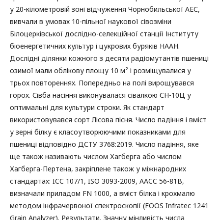
у 20-кілометровій зоні відчуження Чорнобильської АЕС,
вивчали в умовах 10-пільної наукової сівозміни
Білоцерківської дослідно-селекційної станції Інституту
біоенергетичних культур і цукрових буряків НААН.
Дослідні ділянки кожного з десяти радіомутантів пшениці
озимої мали облікову площу 10 м² і розміщувалися у
трьох повтореннях. Попередньо на полі вирощувався
горох. Сівба насіння виконувалася сівалкою СН-10Ц у
оптимальні для культури строки. Як стандарт
використовувався сорт Лісова пісня. Число падіння і вміст
у зерні білку є класоутворюючими показниками для
пшениці відповідно ДСТУ 3768:2019. Число падіння, яке
ще також називають числом Хагберга або числом
Хагберга-Пертена, закріплене також у міжнародних
стандартах: ICC 107/1, ISO 3093-2009, AACC 56-81B,
визначали приладом FN 1000, а вміст білка і крохмалю
методом інфрачервоної спектроскопії (FOOS Infratec 1241
Grain Analyzer). Результати. Значну мінливість числа