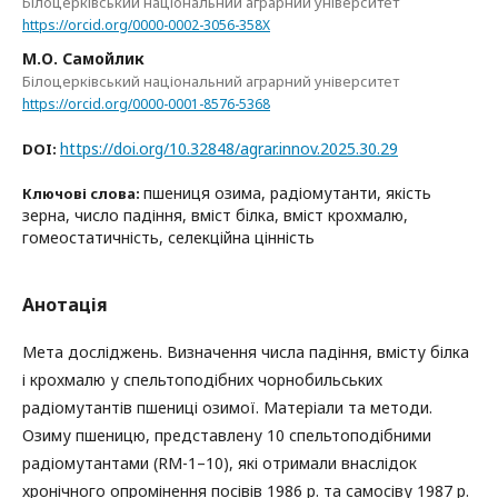
Білоцерківський національний аграрний університет
https://orcid.org/0000-0002-3056-358X
М.О. Самойлик
Білоцерківський національний аграрний університет
https://orcid.org/0000-0001-8576-5368
https://doi.org/10.32848/agrar.innov.2025.30.29
DOI:
пшениця озима, радіомутанти, якість
Ключові слова:
зерна, число падіння, вміст білка, вміст крохмалю,
гомеостатичність, селекційна цінність
Анотація
Мета досліджень. Визначення числа падіння, вмісту білка
і крохмалю у спельтоподібних чорнобильських
радіомутантів пшениці озимої. Матеріали та методи.
Озиму пшеницю, представлену 10 спельтоподібними
радіомутантами (RM-1–10), які отримали внаслідок
хронічного опромінення посівів 1986 р. та самосіву 1987 р.