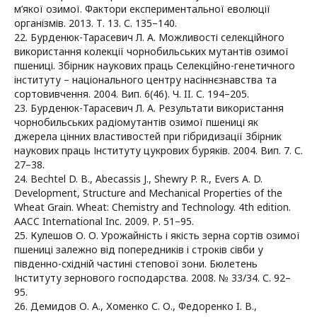
м’якої озимої. Фактори експериментальної еволюції
організмів. 2013. Т. 13. С. 135–140.
22. Бурденюк-Тарасевич Л. А. Можливості селекційного
використання колекції чорнобильських мутантів озимої
пшениці. Збірник наукових праць Селекційно-генетичного
інституту – національного центру насіннєзнавства та
сортовивчення. 2004. Вип. 6(46). Ч. II. С. 194–205.
23. Бурденюк-Тарасевич Л. А. Результати використання
чорнобильських радіомутантів озимої пшениці як
джерела цінних властивостей при гібридизації Збірник
наукових праць Інституту цукрових буряків. 2004. Вип. 7. С.
27–38.
24. Bechtel D. B., Abecassis J., Shewry P. R., Evers A. D.
Development, Structure and Mechanical Properties of the
Wheat Grain. Wheat: Chemistry and Technology. 4th edition.
AACC International Inc. 2009. Р. 51–95.
25. Кулешов О. О. Урожайність і якість зерна сортів озимої
пшениці залежно від попередників і строків сівби у
південно-східній частині степової зони. Бюлетень
Інституту зернового господарства. 2008. № 33/34. С. 92–
95.
26. Демидов О. А., Хоменко С. О., Федоренко I. В.,