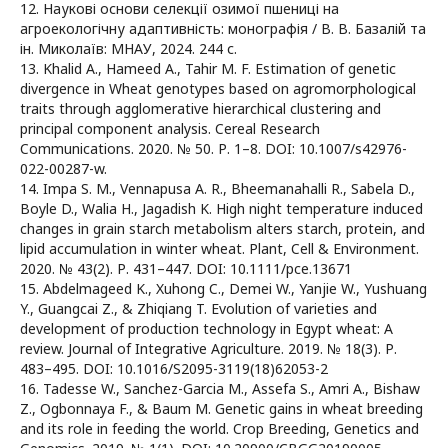
12. Наукові основи селекції озимої пшениці на
агроекологічну адаптивність: монографія / В. В. Базалій та
ін. Миколаїв: МНАУ, 2024. 244 с.
13. Khalid A., Hameed A., Tahir M. F. Estimation of genetic
divergence in Wheat genotypes based on agromorphological
traits through agglomerative hierarchical clustering and
principal component analysis. Cereal Research
Communications. 2020. № 50. Р. 1–8. DOI: 10.1007/s42976-
022-00287-w.
14. Impa S. M., Vennapusa A. R., Bheemanahalli R., Sabela D.,
Boyle D., Walia H., Jagadish K. High night temperature induced
changes in grain starch metabolism alters starch, protein, and
lipid accumulation in winter wheat. Plant, Cell & Environment.
2020. № 43(2). Р. 431–447. DOI: 10.1111/pce.13671
15. Abdelmageed K., Xuhong C., Demei W., Yanjie W., Yushuang
Y., Guangcai Z., & Zhiqiang T. Evolution of varieties and
development of production technology in Egypt wheat: A
review. Journal of Integrative Agriculture. 2019. № 18(3). Р.
483–495. DOI: 10.1016/S2095-3119(18)62053-2
16. Tadesse W., Sanchez-Garcia M., Assefa S., Amri A., Bishaw
Z., Ogbonnaya F., & Baum M. Genetic gains in wheat breeding
and its role in feeding the world. Crop Breeding, Genetics and