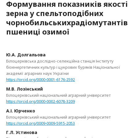
Формування показників якості
зерна у спельтоподібних
чорнобильськихрадіомутантів
пшениці озимої
Ю.А. Долгальова
Білоцерківська дослідно-селекційна станція Інституту
біоенергетичних культур і цукрових буряків Національної
академії аграрних наук України
https://orcid.org/0000-0001-6176-2592
М.В. Лозінський
Білоцерківський національний аграрний університет
https://orcid.org/0000-0002-6078-3209
А.І. Юрченко
Білоцерківський національний аграрний університет
https://orcid.org/0009-0009-5915-2053
Г.Л. Устинова