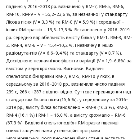
падіння у 2016–2018 рр. визначено у RM‑7, RM-5, RM-6,
RM-10, RM-9 – V = 55,2–23,6 %, за незначної у стандарту
Лісова пісня (V = 3,3 %) та RM-8 (V = 5,9 %) і середньої –
інших RM‑зразків – 13,3–17,3 %. Встановлено у 2016–2019
рр. середню варіабельність вмісту білка у RM-1, RM‑3, RM-
2, RM-4, RM-6 – V = 15,4–10,2 %, і незначну в інших
радіомутантів (V = 6,6–9,4 %) та стандарту (V = 8,7 %).
Досліджено незначні коефіцієнти варіації (V = 1,9–6,8%) за
вмістом у зерні крохмалю. Висновки. Виділені
спельтоподібні зразки RM-7, RM-5, RM-10 у яких, в
середньому за 2016–2018 рр., визначили число падіння
239 с, 266 с і 287 с відпо- відно. Суттєве перевищення над
стандартом Лісова пісня (15,6 %), у середньому за 2016–
2019 рр., вмісту білка встановлено – RM-9 (16,3 %), RM-2,
RM-4 (16,1 %) і RM-1 – 16,0 %, а вмісту крохмалю – RM-6
(67,3 %). Виділені спельтоподібні RM-зразки пшениці
озимої залучені нами у селекційні програми
Білоцерківської дослідно-селекційної станції Інституту