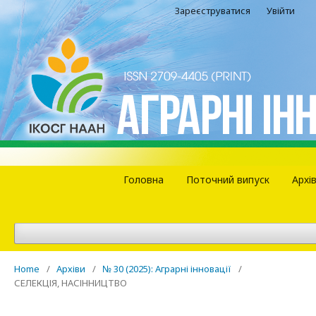
Зареєструватися
Увійти
Головна
Поточний випуск
Архі
Home
/
Архіви
/
№ 30 (2025): Аграрні інновації
/
СЕЛЕКЦІЯ, НАСІННИЦТВО