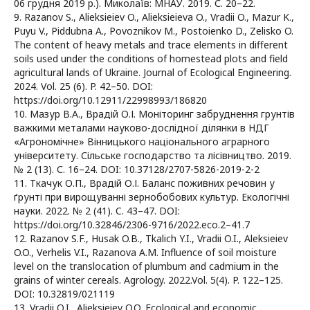
06 грудня 2019 р.). Миколаїв: МНАУ. 2019. С. 20–22.
9. Razanov S., Alieksieiev O., Alieksieievа O., Vradii O., Mazur K.,
Puyu V., Piddubna A., Povoznikov M., Postoienko D., Zelisko O.
The сontent of heavy metals and trace elements in different
soils used under the conditions of homestead plots and field
agricultural lands of Ukraine. Journal of Ecological Engineering.
2024. Vol. 25 (6). P. 42–50. DOI:
https://doi.org/10.12911/22998993/186820
10. Мазур В.А., Врадій О.І. Моніторинг забруднення грунтів
важкими металами науково-дослідної ділянки в НДГ
«Агрономічне» Вінницького національного аграрного
університету. Сільське господарство та лісівництво. 2019.
№ 2 (13). С. 16–24. DOI: 10.37128/2707-5826-2019-2-2
11. Ткачук О.П., Врадій О.І. Баланс поживних речовин у
ґрунті при вирощуванні зернобобових культур. Екологічні
науки. 2022. № 2 (41). C. 43–47. DOI:
https://doi.org/10.32846/2306-9716/2022.eco.2–41.7
12. Razanov S.F., Husak O.B., Tkalich Y.I., Vradii O.I., Aleksieiev
O.O., Verhelis V.I., Razanova A.M. Influence of soil moisture
level on the translocation of plumbum and cadmium in the
grains of winter cereals. Agrology. 2022.Vol. 5(4). P. 122–125.
DOI: 10.32819/021119
13. Vradii O.I., Alieksieiev O.O. Ecological and economic