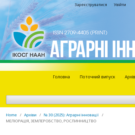
Зареєструватися
Увійти
Головна
Поточний випуск
Архі
Home
/
Архіви
/
№ 30 (2025): Аграрні інновації
/
МЕЛІОРАЦІЯ, ЗЕМЛЕРОБСТВО, РОСЛИННИЦТВО