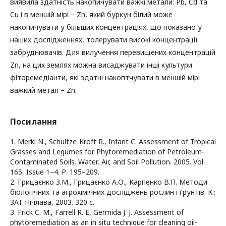
виявила здатність накопичувати важкі метали: Pb, Cd та
Cu і в меншій мірі – Zn, який буркун білий може
накопичувати у більших концентраціях, що показано у
наших дослідженнях, толерувати високі концентрації
забруднювачів. Для вилучення перевищених концентрацій
Zn, на цих землях можна висаджувати інші культури
фіторемедіанти, які здатні накоптчувати в меншій мірі
важкий метал – Zn.
Посилання
1. Merkl N., Schultze-Kroft R., Infant C. Assessment of Tropical
Grasses and Legumes for Phytoremediation of Petroleum-
Contaminated Soils. Water, Air, and Soil Pollution. 2005. Vol.
165, Issue 1–4. Р. 195–209.
2. Грицаєнко З.М., Грицаєнко А.О., Карпенко В.П. Методи
біологічних та агрохімічних досліджень рослин і ґрунтів. К.:
ЗАТ Нічлава, 2003. 320 с.
3. Frick C. M., Farrell R. E, Germida J. J. Assessment of
phytoremediation as an in situ technique for cleaning oil-