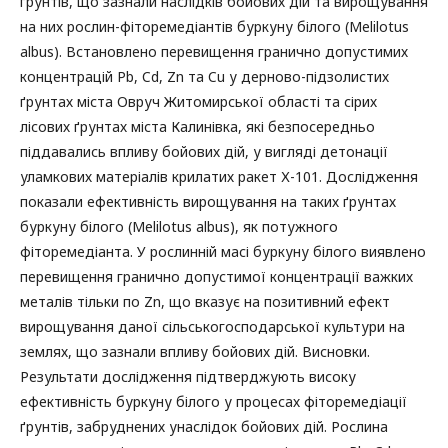
ґрунтів, що зазнали наслідків бойових дій та вирощування
на них рослин-фіторемедіантів буркуну білого (Melilotus
albus). Встановлено перевищення гранично допустимих
концентрацій Pb, Cd, Zn та Cu у дерново-підзолистих
ґрунтах міста Овруч Житомирської області та сірих
лісових ґрунтах міста Калинівка, які безпосередньо
піддавались впливу бойових дій, у вигляді детонації
уламкових матеріалів крилатих ракет Х-101. Дослідження
показали ефективність вирощування на таких ґрунтах
буркуну білого (Melilotus albus), як потужного
фіторемедіанта. У рослинній масі буркуну білого виявлено
перевищення гранично допустимої концентрації важких
металів тільки по Zn, що вказує на позитивний ефект
вирощування даної сільськогосподарської культури на
землях, що зазнали впливу бойових дій. Висновки.
Результати дослідження підтверджують високу
ефективність буркуну білого у процесах фіторемедіації
ґрунтів, забруднених унаслідок бойових дій. Рослина