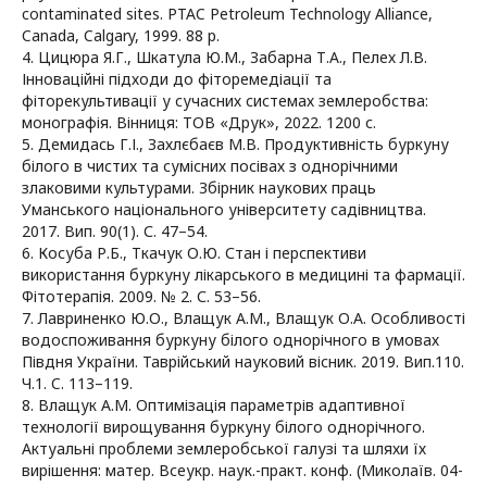
contaminated sites. PTAC Petroleum Technology Alliance,
Canada, Calgary, 1999. 88 р.
4. Цицюра Я.Г., Шкатула Ю.М., Забарна Т.А., Пелех Л.В.
Інноваційні підходи до фіторемедіації та
фіторекультивації у сучасних системах землеробства:
монографія. Вінниця: ТОВ «Друк», 2022. 1200 с.
5. Демидась Г.І., Захлєбаєв М.В. Продуктивність буркуну
білого в чистих та сумісних посівах з однорічними
злаковими культурами. Збірник наукових праць
Уманського національного університету садівництва.
2017. Вип. 90(1). С. 47–54.
6. Косуба Р.Б., Ткачук О.Ю. Стан і перспективи
використання буркуну лікарського в медицині та фармації.
Фітотерапія. 2009. № 2. С. 53–56.
7. Лавриненко Ю.О., Влащук А.М., Влащук О.А. Особливості
водоспоживання буркуну білого однорічного в умовах
Півдня України. Таврійський науковий вісник. 2019. Вип.110.
Ч.1. C. 113–119.
8. Влащук А.М. Оптимізація параметрів адаптивної
технології вирощування буркуну білого однорічного.
Актуальні проблеми землеробської галузі та шляхи їх
вирішення: матер. Всеукр. наук.-практ. конф. (Миколаїв. 04-