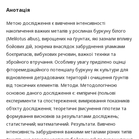
Анотація
Метою дослідження є вивчення інтенсивності
накопичення важких металів у рослинах буркуну білого
(Melilotus albus), вирощених на ґрунтах, які зазнали впливу
бойових дій, зокрема внаслідок забруднення уламками
боєприпасів, вибухових речовин, важкої техніки та
збройного втручання. Особливу увагу приділено оцінці
фіторемедіаційного потенціалу буркуну як культури для
відновлення деградованих територій і очищення ґрунтів
від токсичних елементів. Методи. Методологічною
основою даного дослідження є: емпіричні (польові
експерименти та спостереження; вимірювання показників
об’єкту дослідження; теоретичні (висунення гіпотези та
формування висновків за результатами досліджень;
статистичний; математичний. Результати. Вивчено
інтенсивність забруднення важкими металами різних типів