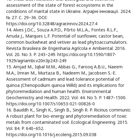
assessment of the state of forest ecosystems in the
conditions of marital state in Ukraine. Аграрні інновації. 2024.
№ 27. С. 29–36. DOI:
https://doi.org/10.32848/agrar.innov.2024.27.4
14. Alves J.D.C., Souza A.P.D., Pôrto M.L.A., Fontes R.L.F.,
Arruda J., Marques L.F. Potential of sunflower, castor bean,
common buckwheat and vetiver as lead phytoaccumulators.
Revista Brasileira de Engenharia Agrícola e Ambiental. 2016.
Vol. 20. No 3. P. 243–249. https://doi.org/10.1590/1807-
1929/agriambi.v20n3p243-249
15. Amjad M., Iqbal M.M., Abbas G., Farooq A.B.U., Naeem
M.A., Imran M., Murtaza B., Nadeem M., Jacobsen S.-E.
Assessment of cadmium and lead tolerance potential of
quinoa (Chenopodium quinoa Willd) and its implications for
phytoremediation and human health. Environmental
Geochemistry and Health. 2022. Vol. 44. No 5. P. 1487–1500.
https://doi.org/10.1007/s10653-021-00826-0
16. Bauddh K., Singh K., Singh B., Singh R. P. Ricinus communis:
A robust plant for bio-energy and phytoremediation of toxic
metals from contaminated soil. Ecological Engineering. 2015.
Vol. 84. P. 640–652.
https://doi.org/10.1016/j.ecoleng.2015.09.038