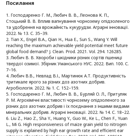
Посилання
1. Господаренко Г. М., Любич В. В., Леонова К. П.,
Стоцький В. В. Вплив вапнування чорнозему опідзоленого
та удобрення на врожайність кукурудзи. Аграрні інновації.
2022. № 13. С. 35–39.
2. Tian X., Engel B.A., Qian H., Hua E., Sun S., Wang Y. Will
reaching the maximum achievable yield potential meet future
global food demand? J. Clean. Prod. 2021. Vol. 294. 126285.
3. Любич В. В. Хвороби і шкідники різних сортів пшениці
твердої озимої. Збірник Уманського НУС. 2022. Вип. 100. С.
7–16.
4. Любич В.В., Невлад В.І., Мартинюк А.Т. Продуктивність
тритикале ярого за різних доз азотних добрив.
Агробіологія. 2022. № 1. С. 152–159.
5. Господаренко Г. М., Любич В. В., Бурляй О. Л., Притуляк
Р. М. Агрохімічні властивості чорнозему опідзоленого за
різних доз азотних добрив і їх поєднання з іншими видами
мінеральних добрив. Аграрні інновації. 2022. № 14. С. 18–22.
6. Liu Z., Hao Z., Sha Y., Huang Y., Guo W., Ke L., Chen F., Yuan
L., Mi G. High responsiveness of maize grain yield to nitrogen
supply is explained by high ear growth rate and efficient ear