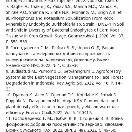
nitrogen allocation. Field Crops Res. 2022. Vol. 286. 108610.
7. Baghel V., Thakur J.K., Yadav S.S., Manna M.C., Mandal A.,
Shirale A.O., Sharma P., Sinha N.K., Mohanty M., Singh A.B. et
al. Phosphorus and Potassium Solubilization From Rock
Minerals by Endophytic Burkholderia sp. Strain FDN2–1 in Soil
and Shift in Diversity of Bacterial Endophytes of Corn Root
Tissue with Crop Growth Stage. Geomicrobiol. J. 2020. Vol. 37.
Р. 550–563.
8. Господаренко Г. М., Любич В. В., Черно О. Д. Вплив
вапнування та мінеральних добрив на врожайність
пшениці озимої на чорноземі опідзоленому. Вісник
Уманського НУС. 2022. № 1. С. 32–36.
9. Budiastuti M., Purnomo D., Setyaningrum D. Agroforestry
System as the Best Vegetation Management to Face Forest
Degradation in Indonesia. Rev. Agric. Sci. 2022. Vol. 10. Р. 14–
23.
10. Djaman K., Allen S., Djaman D.S., Koudahe K., Irmak S.,
Puppala N., Darapuneni M.K., Angadi S.V. Planting date and
plant density effects on maize growth, yield and water use
efficiency. Environ. Chall. 2022. Vol. 6. 100417.
11. Господаренко Г. М., Любич В. В., Стоцький В. В. Вплив
фосфорних добрив на продуктивність зернової сівозміни.
Вісник Сумського НАУ. 2022. Вип. 2 (48), 2022. С. 46–50.