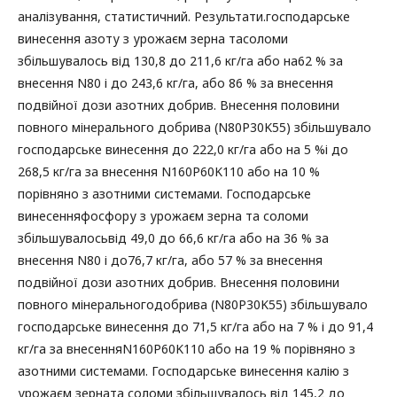
аналізування, статистичний. Результати.господарське
винесення азоту з урожаєм зерна тасоломи
збільшувалось від 130,8 до 211,6 кг/га або на62 % за
внесення N80 і до 243,6 кг/га, або 86 % за внесення
подвійної дози азотних добрив. Внесення половини
повного мінерального добрива (N80P30K55) збільшувало
господарське винесення до 222,0 кг/га або на 5 %і до
268,5 кг/га за внесення N160P60K110 або на 10 %
порівняно з азотними системами. Господарське
винесенняфосфору з урожаєм зерна та соломи
збільшувалосьвід 49,0 до 66,6 кг/га або на 36 % за
внесення N80 і до76,7 кг/га, або 57 % за внесення
подвійної дози азотних добрив. Внесення половини
повного мінеральногодобрива (N80P30K55) збільшувало
господарське винесення до 71,5 кг/га або на 7 % і до 91,4
кг/га за внесенняN160P60K110 або на 19 % порівняно з
азотними системами. Господарське винесення калію з
урожаєм зерната соломи збільшувалось від 145,2 до