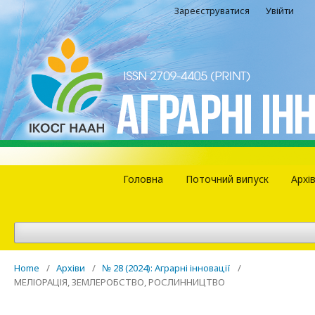
Зареєструватися
Увійти
Головна
Поточний випуск
Архі
Home
/
Архіви
/
№ 28 (2024): Аграрні інновації
/
МЕЛІОРАЦІЯ, ЗЕМЛЕРОБСТВО, РОСЛИННИЦТВО