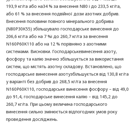
193,9 кг/га або на34 % за внесення N80 і до 233,5 кг/га,
або 61 % за внесення подвійної дози азотних добрив.
Внесення половини повного мінерального добрива
(N80P30K55) збільшувало господарське винесення до
206,6 кг/га або на 7 %і до 260,7 кг/га за внесення
N160P60K110 або на 12 % порівняно з азотними
системами. Висновки. Господарськевинесення азоту,
фосфору та калію значно збільшується за використання
систем, що містять азотну складову. Встановлено, що
господарське винесення азотузбільшується від 130,8 кг/га
у варіанті без добрив до 268,5 кг/га за внесення
N160P60K110, господарське винесення фосфору – від 49,0
до 91,4, господарське винесення калію – від 145,2 до
260,7 кг/га. При цьому величина господарського
винесення сильно змінюється відпогодних умов року
проведення досліджень.