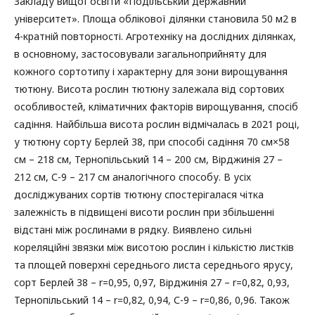
Закладу вищої освіти «Подільський державний
університет». Площа облікової ділянки становила 50 м2 в
4-кратній повторності. Агротехніку на дослідних ділянках,
в основному, застосовували загальноприйняту для
кожного сортотипу і характерну для зони вирощування
тютюну. Висота рослин тютюну залежала від сортових
особливостей, кліматичних факторів вирощування, спосіб
садіння. Найбільша висота рослин відмічалась в 2021 році,
у тютюну сорту Берлей 38, при способі садіння 70 см×58
см – 218 см, Тернопільський 14 – 200 см, Вірджинія 27 –
212 см, С-9 – 217 см аналогічного способу. В усіх
досліджуваних сортів тютюну спостерігалася чітка
залежність в підвищені висоти рослин при збільшенні
відстані між рослинами в рядку. Виявлено сильні
кореляційні звязки між висотою рослин і кількістю листків
та площей поверхні середнього листа середнього ярусу,
сорт Берлей 38 – r=0,95, 0,97, Вірджинія 27 – r=0,82, 0,93,
Тернопільський 14 – r=0,82, 0,94, С-9 – r=0,86, 0,96. Також