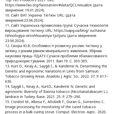
https://www.fao.org/faostat/en/#data/QCL/visualize (дата
звернення: 19.01.2024).
10. Сайт ВАТ Україна. Тютюн. URL: (дата
звернення:23.06.2024).
11. Сайт Українська промислова група: Сучасна технологія
вирощування тютюну. URL: https://uapg.ua/blog/ suchasna-
tehnologiya-viroshhuvannya-tjutjunu (дата звернення:
23.06.2024).
12. Сікора Ю.В. Особливості розвитку рослин тютюну у
зв’язку з різним рівнем мінерального живлення. Збірник
наукових праць ПДАТУ.Сучасні проблеми збалансованого
природокористування. 2011. Вип.19. С. 303-305.
13. Kurt D., Kınay A., Saygılı İ., & Kandemir N. Determining the
Genetic and Agronomic Variations in Lines from Samsun
Tobacco Growing Areas. Anadolu J. Agric. Sci.. 2022. 37. P. 617–
636.
14. Saygili I., Kinay A., KurtD., Kandemir N. Genetic and
agronomic diversity of Basma tobacco (Nicotianatabacum L.)
landrace in Turkey. Base. 2021. 25. P. 279–290.
15. Condorí M., Albesa F., Altobelli F., Duran G., Sorrentino C.
Image processing for monitoring of the cured tobacco
process in a bulk-curing stove. Comput. Electron. Agric.. 2020.