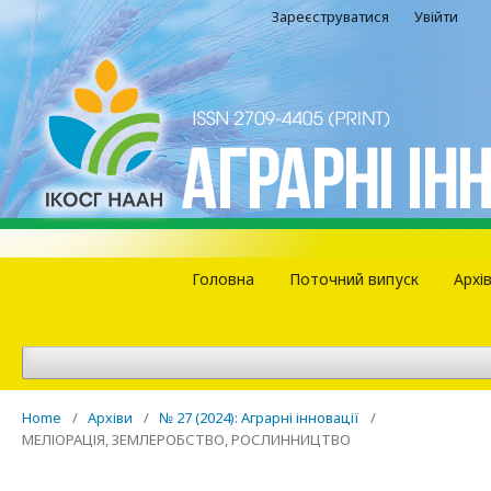
Зареєструватися
Увійти
Головна
Поточний випуск
Архі
Home
/
Архіви
/
№ 27 (2024): Аграрні інновації
/
МЕЛІОРАЦІЯ, ЗЕМЛЕРОБСТВО, РОСЛИННИЦТВО