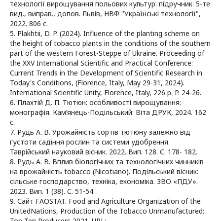
технології вирощування польових культур: підручник. 5-те
вид., виправ., допов. Львів, НВФ "Українські технології",
2022. 806 с.
5. Plakhtii, D. P. (2024). Influence of the planting scheme on
the height of tobacco plants in the conditions of the southern
part of the western Forest-Steppe of Ukraine. Proceeding of
the XXV International Scientific and Practical Conference:
Current Trends in the Development of Scientific Research in
Today's Conditions, (Florence, Italy, May 29-31, 2024).
International Scientific Unity, Florence, Italy, 226 p. P. 24-26.
6. Плахтій Д. П. Тютюн: особливості вирощування:
монографія. Кам’янець-Подільський: Віта ДРУК, 2024. 162
с.
7. Рудь А. В. Урожайність сортів тютюну залежно від
густоти садіння рослин та системи удобрення.
Таврійський науковий вісник. 2022. Вип. 128. С. 178- 182.
8. Рудь А. В. Вплив біологічних та технологічних чинників
на врожайність tobacco (Nicotiano). Подільський вісник:
сільське господарство, техніка, економіка. ЗВО «ПДУ».
2023. Вип. 1 (38). С. 51-54.
9. Сайт FAOSTAT. Food and Agriculture Organization of the
UnitedNations, Production of the Tobacco Unmanufactured:
Top Ten Producers 2021. URL: