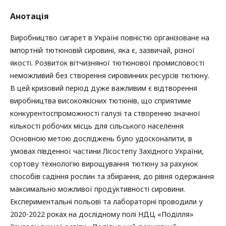
Анотація
Виробництво сигарет в Україні повністю організоване на
імпортній тютюновій сировині, яка є, зазвичай, різної
якості. Розвиток вітчизняної тютюнової промисловості
неможливий без створення сировинних ресурсів тютюну.
В цей кризовий період дуже важливим є відтворення
виробництва високоякісних тютюнів, що сприятиме
конкурентоспроможності галузі та створенню значної
кількості робочих місць для сільського населення
Основною метою досліджень було удосконалити, в
умовах південної частини Лісостепу Західного України,
сортову технологію вирощування тютюну за рахунок
способів садіння рослин та збирання, до рівня одержання
максимально можливої продуктивності сировини.
Експериментальні польові та лабораторні проводили у
2020-2022 роках на дослідному полі НДЦ «Поділля»