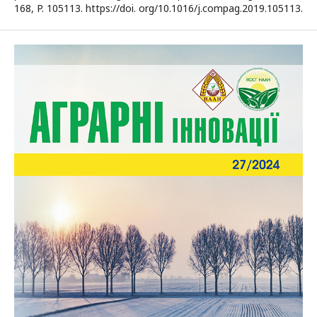
168, P. 105113. https://doi. org/10.1016/j.compag.2019.105113.