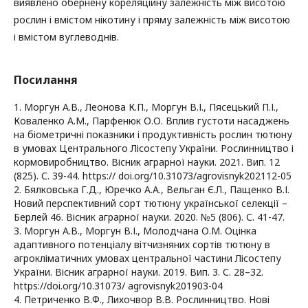
виявлено обернену кореляційну залежність між висотою
рослин і вмістом нікотину і пряму залежність між висотою
і вмістом вуглеводнів.
Посилання
1. Моргун А.В., Леонова К.П., Моргун В.І., Пясецький П.І.,
Коваленко А.М., Парфенюк О.О. Вплив густоти насаджень
на біометричні показники і продуктивність рослин тютюну
в умовах Центрального Лісостепу України. Рослинництво і
кормовиробництво. Вісник аграрної науки. 2021. Вип. 12
(825). С. 39-44. https:// doi.org/10.31073/agrovisnyk202112-05
2. Бялковська Г.Д., Юречко А.А., Вельган Є.Л., Пащенко В.І.
Новий перспективний сорт тютюну української селекції –
Берлей 46. Вісник аграрної науки. 2020. №5 (806). С. 41-47.
3. Моргун А.В., Моргун В.І., Молодчана О.М. Оцінка
адаптивного потенціалу вітчизняних сортів тютюну в
агрокліматичних умовах центральної частини Лісостепу
України. Вісник аграрної науки. 2019. Вип. 3. С. 28–32.
https://doi.org/10.31073/ agrovisnyk201903-04
4. Петриченко В.Ф., Лихочвор В.В. Рослинництво. Нові