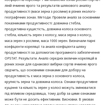
ліній ячменю ярого та результатів шляхового аналізу
продуктивності (маси зерна з рослини) в різних еколого-
географічних зонах. Методи. Провели аналіз за основними
показниками продуктивності: довжина стебла,
продуктивна кущистість, довжина колоса основного
стебла, кількість зерен з колосу, маса зерна з колосу,
маса зерен з рослини, маса 1000 зерен. Визначали парні
коефіцієнти кореляції та аналіз коефіцієнта шляху
продуктивності за допомогою програмного забезпечення
OPSTAT. Результати. Аналіз середніх величин кореляцій в
різних зонах для однакової вибірки сортів ячменю ярого
свідчить, що основними ознаками для добору на
продуктивність є маса зерна з основного колоса,
крупність зерна та довжина колоса. Ознаки продуктивне
кущіння та кількість зерен у колосі можуть змінюватися
під впливом середовища, тому добір за цими ознаками
може бути не досить ефективним. Висновки. В умовах