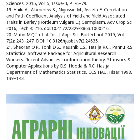
Sciences. 2015, Vol. 5, Issue-4, P. 76–79.
19. Hailu A., Alamerew S., Nigussie M., Assefa E. Correlation
and Path Coefficient Analysis of Yield and Yield Associated
Traits in Barley (Hordeum vulgare L.) Germplasm. Adv Crop Sci.
2016, Tech 4: 216. doi:10.4172/2329-8863.1000216.
20. Matin M.Q.I. et al. Int. J. Appl. Sci. Biotechnol. 2019, Vol.
7(2): 243–247. DOI: 10.3126/ijasbt.v7i2.24635.
21. Sheoran O.P., Tonk D.S., Kaushik L.S., Hasija R.C., Pannu R.S.
Statistical Software Package for Agricultural Research
Workers. Recent Advances in information theory, Statistics &
Computer Applications by D.S. Hooda & R.C. Hasija
Department of Mathematics Statistics, CCS HAU, Hisar. 1998,
139–143.