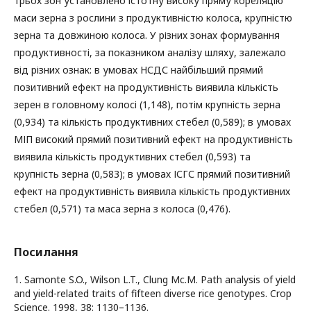
трьох зон установлено істотну високу пряму кореляцію
маси зерна з рослини з продуктивністю колоса, крупністю
зерна та довжиною колоса. У різних зонах формування
продуктивності, за показником аналізу шляху, залежало
від різних ознак: в умовах НСДС найбільший прямий
позитивний ефект на продуктивність виявила кількість
зерен в головному колосі (1,148), потім крупність зерна
(0,934) та кількість продуктивних стебел (0,589); в умовах
МІП високий прямий позитивний ефект на продуктивність
виявила кількість продуктивних стебел (0,593) та
крупність зерна (0,583); в умовах ІСГС прямий позитивний
ефект на продуктивність виявила кількість продуктивних
стебел (0,571) та маса зерна з колоса (0,476).
Посилання
1. Samonte S.O., Wilson L.T., Clung Mc.M. Path analysis of yield
and yield-related traits of fifteen diverse rice genotypes. Crop
Science. 1998, 38: 1130–1136.