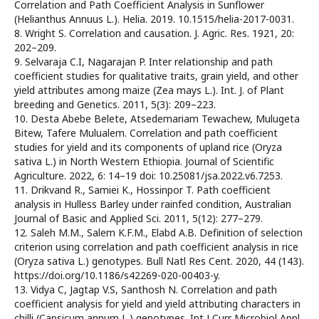
Correlation and Path Coefficient Analysis in Sunflower
(Helianthus Annuus L.). Helia. 2019. 10.1515/helia-2017-0031.
8. Wright S. Correlation and causation. J. Agric. Res. 1921, 20:
202–209.
9. Selvaraja C.I, Nagarajan P. Inter relationship and path
coefficient studies for qualitative traits, grain yield, and other
yield attributes among maize (Zea mays L.). Int. J. of Plant
breeding and Genetics. 2011, 5(3): 209–223.
10. Desta Abebe Belete, Atsedemariam Tewachew, Mulugeta
Bitew, Tafere Mulualem. Correlation and path coefficient
studies for yield and its components of upland rice (Oryza
sativa L.) in North Western Ethiopia. Journal of Scientific
Agriculture. 2022, 6: 14–19 doi: 10.25081/jsa.2022.v6.7253.
11. Drikvand R., Samiei K., Hossinpor T. Path coefficient
analysis in Hulless Barley under rainfed condition, Australian
Journal of Basic and Applied Sci. 2011, 5(12): 277–279.
12. Saleh M.M., Salem K.F.M., Elabd A.B. Definition of selection
criterion using correlation and path coefficient analysis in rice
(Oryza sativa L.) genotypes. Bull Natl Res Cent. 2020, 44 (143).
https://doi.org/10.1186/s42269-020-00403-y.
13. Vidya C, Jagtap V.S, Santhosh N. Correlation and path
coefficient analysis for yield and yield attributing characters in
chilli (Capsicum annum L.) genotypes. Int J Curr Microbiol Appl