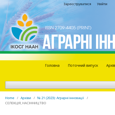
Зареєструватися
Увійти
Головна
Поточний випуск
Архі
Home
/
Архіви
/
№ 21 (2023): Аграрні інновації
/
СЕЛЕКЦІЯ, НАСІННИЦТВО