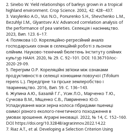
2. Sinebo W. Yield relationships of barleys grown in a tropical
highland environment. Crop Science. 2002, 42: 428–437.
3. Vasylenko A.О., Vus N.О., Ponurenko S.H., Shevchenko L.M.,
Bezuhlyi I.M., Glyantsev A.V. Аdvanced correlation analysis of
the performance of pea varieties. Селекція і насінництво.
2023, Вип. 123. 6–17.
4. Полякова І.О. Кореляційно-регресійний аналіз
господарських ознак в селекційній роботі з льоном
олійним. Науково-технічний бюлетень Інституту олійних
культур НААН. 2020, № 29. С. 92–101. DOI: 10.36710/ioc-
2020-29-09.
5. Перегрим О.Р. Кореляційні зв’язки між ознаками
продуктивності в селекції конюшини повзучої (Tifolium
repens L.). Передгірне та гірське землеробство і
тваринництво. 2016, Вип. 59. С. 136–143.
6. Жупина А.Ю., Базалій Г.Г., Усик Л.О., Марченко Т.Ю.,
Сучкова В.М., Міщенко С.В., Лавриненко Ю.О.
Успадкування маси зерна колоса гібридами пшениці
озимої різного еколого-генетичного походження в
умовах зрошення. Аграрні інновації. 2022, № 14, С. 152–160.
DOI https://doi.org/10.32848/agrar.innov.2022.14.22
7. Riaz A.T., et al. Developing a Selection Criterion Using