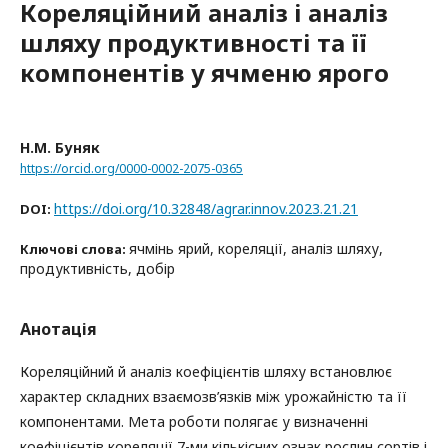
Кореляційний аналіз і аналіз
шляху продуктивності та її
компонентів у ячменю ярого
Н.М. Буняк
https://orcid.org/0000-0002-2075-0365
https://doi.org/10.32848/agrar.innov.2023.21.21
DOI:
ячмінь ярий, кореляції, аналіз шляху,
Ключові слова:
продуктивність, добір
Анотація
Кореляційний й аналіз коефіцієнтів шляху встановлює
характер складних взаємозв’язків між урожайністю та її
компонентами. Мета роботи полягає у визначенні
коефіцієнтів кореляції 7-ми кількісних ознак рослин сортів і