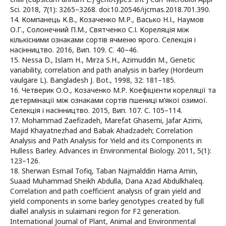
Sci. 2018, 7(1): 3265–3268. doi:10.20546/ijcmas.2018.701.390.
14. Компанець К.В., Козаченко М.Р., Васько Н.І., Наумов
О.Г., Солонечний П.М., Святченко С.І. Кореляція між
кількісними ознаками сортів ячменю ярого. Селекція і
насінництво. 2016, Вип. 109. C. 40–46.
15. Nessa D., Islam H., Mirza S.H., Azimuddin M., Genetic
variability, correlation and path analysis in barley (Hordeum
vaulgare L). Bangladesh J. Bot., 1998, 32: 181–185.
16. Четверик О.О., Козаченко М.Р. Коефіцієнти кореляції та
детермінації між ознаками сортів пшениці м’якої озимої.
Селекція і насінництво. 2015, Вип. 107. С. 105–114.
17. Mohammad Zaefizadeh, Marefat Ghasemi, Jafar Azimi,
Majid Khayatnezhad and Babak Ahadzadeh; Correlation
Analysis and Path Analysis for Yield and its Components in
Hulless Barley. Advances in Environmental Biology. 2011, 5(1):
123–126.
18. Sherwan Esmail Tofiq, Taban Najmalddin Hama Amin,
Suaad Muhammad Sheikh Abdulla, Dana Azad Abdulkhaleq.
Correlation and path coefficient analysis of grain yield and
yield components in some barley genotypes created by full
diallel analysis in sulaimani region for F2 generation.
International Journal of Plant, Animal and Environmental