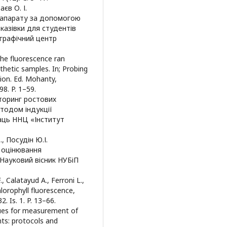
аєв О. І.
 апарату за допомогою
казівки для студентів
іграфічний центр
 The fluorescence ran
thetic samples. In; Probing
on. Ed. Mohanty,
8. P. 1–59.
ніторинг ростових
тодом індукції
раць ННЦ «Інститут
., Посудін Ю.І.
 оцінювання
 Науковий вісник НУБіП
., Calatayud A., Ferroni L.,
lorophyll fluorescence,
. Is. 1. P. 13–66.
iques for measurement of
nts: protocols and