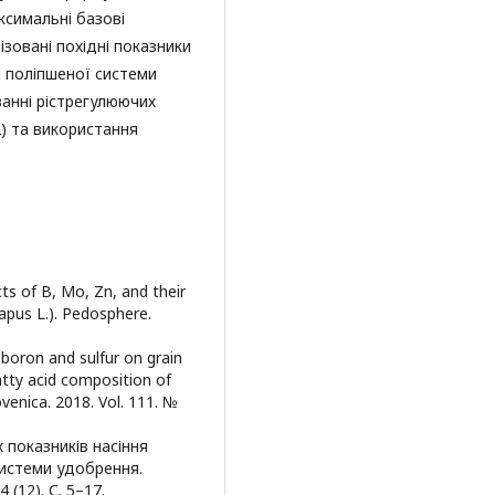
ксимальні базові
мізовані похідні показники
за поліпшеної системи
ванні рістрегулюючих
2) та використання
ects of B, Mo, Zn, and their
napus L.). Pedosphere.
, boron and sulfur on grain
atty acid composition of
ovenica. 2018. Vol. 111. №
х показників насіння
системи удобрення.
(12). С. 5–17.