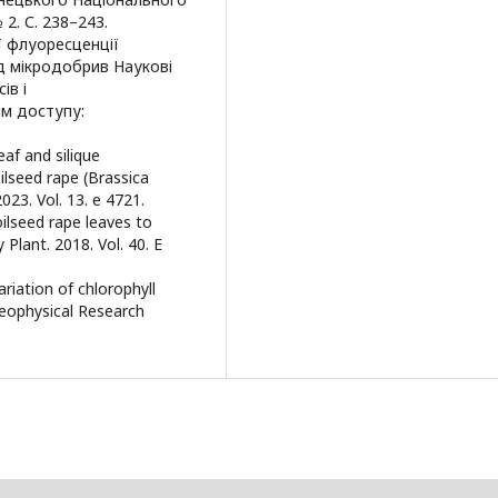
 2. С. 238–243.
ії флуоресценції
д мікродобрив Наукові
ів і
им доступу:
eaf and silique
ilseed rape (Brassica
023. Vol. 13. e 4721.
oilseed rape leaves to
 Plant. 2018. Vol. 40. E
riation of chlorophyll
Geophysical Research