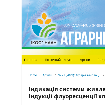
Головна
Поточний випуск
Архіви
Реда
Home
/
Архіви
/
№ 21 (2023): Аграрні інновації
/
Індикація системи живле
індукції флуоресценції х