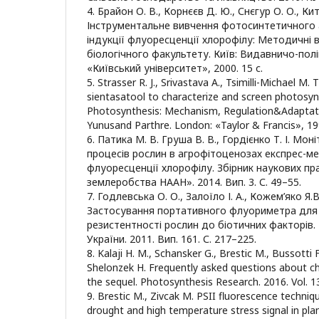
4. Брайон О. В., Корнєєв Д. Ю., Снєгур О. О., Кит
Інструментальне вивчення фотосинтетичного
індукції флуоресценції хлорофілу: Методичні в
біологічного факультету. Київ: Видавничо-пол
«Київський університет», 2000. 15 с.
5. Strasser R. J., Srivastava A., Tsimilli-Michael M.
sientasatool to characterize and screen photosyn
Photosynthesis: Mechanism, Regulation&Adaptati
Yunusand Parthre. London: «Taylor & Francis», 199
6. Патика М. В. Груша В. В., Гордієнко Т. І. Мо
процесів рослин в агрофітоценозах експрес-ме
флуоресценції хлорофілу. Збірник наукових п
землеробства НААН». 2014. Вип. 3. С. 49–55.
7. Годлевська О. О., Залоїло І. А., Кожем’яко Я.В
Застосування портативного флуориметра для
резистентності рослин до біотичних факторів.
України. 2011. Вип. 161. С. 217–225.
8. Kalaji H. M., Schansker G., Brestic M., Bussotti F
Shelonzek H. Frequently asked questions about ch
the sequel. Photosynthesis Research. 2016. Vol. 132
9. Brestic M., Zivcak M. PSII fluorescence techn
drought and high temperature stress signal in pla