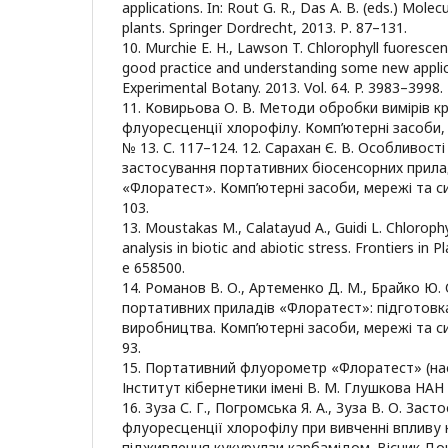
applications. In: Rout G. R., Das A. B. (eds.) Molec
plants. Springer Dordrecht, 2013. Р. 87–131.
10. Murchie E. H., Lawson T. Chlorophyll fuorescen
good practice and understanding some new applica
Experimental Botany. 2013. Vol. 64. P. 3983–3998.
11. Ковирьова О. В. Методи обробки вимірів кр
флуоресценції хлорофілу. Комп’ютерні засоби, 
№ 13. С. 117–124. 12. Сарахан Є. В. Особливост
застосування портативних біосенсорних прила
«Флоратест». Комп’ютерні засоби, мережі та си
103.
13. Moustakas M., Calatayud A., Guidi L. Chloroph
analysis in biotic and abiotic stress. Frontiers in P
e 658500.
14. Романов В. О., Артеменко Д. М., Брайко Ю. 
портативних приладів «Флоратест»: підготовк
виробництва. Комп’ютерні засоби, мережі та си
93.
15. Портативний флуорометр «Флоратест» (нас
Інститут кібернетики імені В. М. Глушкова НАН У
16. Зуза С. Г., Погромська Я. А., Зуза В. О. Зас
флуоресценції хлорофілу при вивченні впливу
підживлення кукурудзи карбамідом. Вісник Д