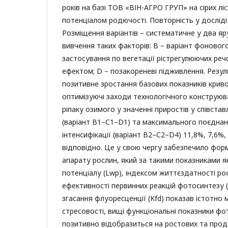
років на базі ТОВ «ВІН-АГРО ГРУП» на сірих лі
потенціалом родючості. Повторність у досліді
Розміщення варіантів – систематичне у два яр
вивчення таких факторів: В – варіант фоновог
застосування по вегетації рістрегулюючих реч
ефектом; D – позакореневі підживлення. Резу
позитивне зростання базових показників кривої 
оптимізуючі заходи технологічного конструю
ріпаку озимого у значенні приростів у співстав
(варіант В1–С1–D1) та максимального поєднан
інтенсифікації (варіант В2–С2–D4) 11,8%, 7,6%,
відповідно. Це у свою чергу забезпечило фор
апарату рослин, який за такими показниками 
потенціалу (Lwp), індексом життєздатності рос
ефективності первинних реакцій фотосинтезу (
згасання флуоресценції (Kfd) показав істотно 
стресовості, вищі функціональні показники фо
позитивно відобразиться на ростових та пр