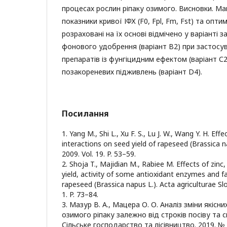
процесах рослин ріпаку озимого. Висновки. Ма
показники кривої ІФХ (F0, Fpl, Fm, Fst) та опти
розраховані на їх основі відмічено у варіанті 
фонового удобрення (варіант В2) при застосу
препаратів із фунгіцидним ефектом (варіант С
позакореневих підживлень (варіант D4).
Посилання
1. Yang M., Shi L., Xu F. S., Lu J. W., Wang Y. H. Eff
interactions on seed yield of rapeseed (Brassica 
2009. Vol. 19. P. 53–59.
2. Shoja T., Majidian M., Rabiee M. Effects of zinc
yield, activity of some antioxidant enzymes and f
rapeseed (Brassica napus L.). Acta agriculturae Sl
1. P. 73–84.
3. Мазур В. А., Мацера О. О. Аналіз зміни якісни
озимого ріпаку залежно від строків посіву та 
Сільське господарство та лісівництво. 2019. № 4 