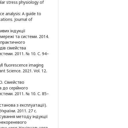
ular stress physiology of
ce analysis: A guide to
tions. Journal of
ивих індукції
мережі та системи. 2014.
і практичного
дів сімейства
стеми. 2011. № 10. С. 94–
yll fluorescence imaging
lant Science. 2021. Vol. 12.
О. Сімейство
а до серійного
стеми. 2011. № 10. С. 85–
танова з експлуатації).
країни. 2011. 27 с.
тосування методу індукції
 некореневого
онецького Національного