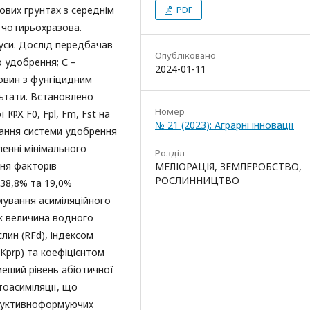
сових грунтах з середнім
PDF
 чотирьохразова.
уси. Дослід передбачав
Опубліковано
о удобрення; С –
2024-01-11
овин з фунгіцидним
льтати. Встановлено
Номер
ІФХ F0, Fpl, Fm, Fst на
№ 21 (2023): Аграрні інновації
вання системи удобрення
ленні мінімального
Розділ
ня факторів
МЕЛІОРАЦІЯ, ЗЕМЛЕРОБСТВО,
РОСЛИННИЦТВО
 38,8% та 19,0%
мування асиміляційного
як величина водного
лин (RFd), індексом
Kprp) та коефіцієнтом
меший рівень абіотичної
тоасиміляції, що
одуктивноформуючих