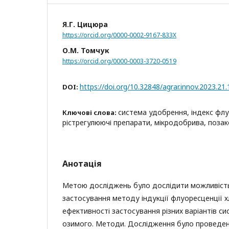
Я.Г. Цицюра
https://orcid.org/0000-0002-9167-833X
О.М. Томчук
https://orcid.org/0000-0003-3720-0519
https://doi.org/10.32848/agrar.innov.2023.21.
DOI:
система удобрення, індекс флу
Ключові слова:
рістрегулюючі препарати, мікродобрива, поза
Анотація
Метою досліджень було дослідити можливість
застосування методу індукції флуоресценції х
ефективності застосування різних варіантів с
озимого. Методи. Дослідження було проведе