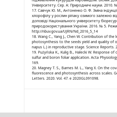
Університету. Сер. А: Природничі науки. 2010. №
17. Савчук Ю. М., Антоненко О. Ф. Зміна індукц
хлорофілу у рослин ріпаку озимого залежно ві
доповіді Національного університету біоресурс
природокористування України. 2016. № 5. Реж
http://nbuv.gov.ua/UJRN/Nd_2016_5_14
18. Wang C., Yang J., Chen W. Contribution of the l
photosynthesis to the seeds yield and quality of o
napus L.) in reproductive stage. Science Reports. 2
19. Pużyńska K., Kulig B., Halecki W. Response of 
sulfur and boron foliar application. Acta Physiology
169.
20. Magney T. S., Barnes M. L., Yang X. On the cova
fluorescence and photosynthesis across scales. 
Letters. 2020. Vol. 47. e 2020GL091098.