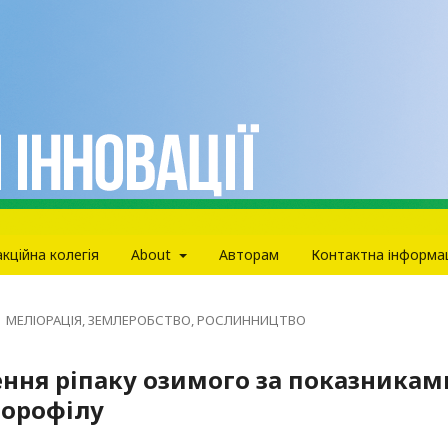
кцiйна колегiя
About
Авторам
Контактна інформа
МЕЛІОРАЦІЯ, ЗЕМЛЕРОБСТВО, РОСЛИННИЦТВО
ння ріпаку озимого за показникам
лорофілу