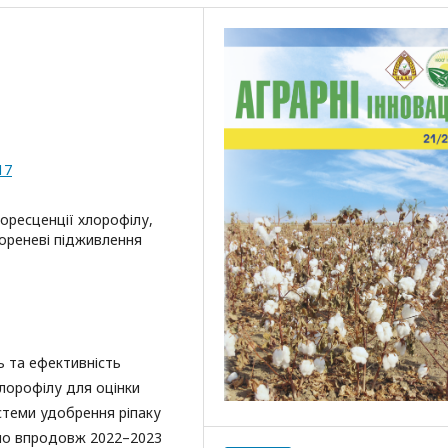
17
оресценції хлорофілу,
кореневі підживлення
 та ефективність
лорофілу для оцінки
истеми удобрення ріпаку
но впродовж 2022–2023