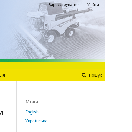
Зареєструватися
Увійти
ція
Пошук
Мова
и
English
Українська