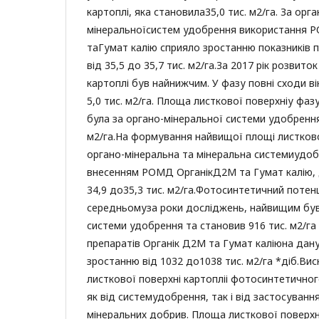
картоплі, яка становила35,0 тис. м2/га. За орг
мінеральноїсистем удобрення використання 
таГумат калію сприяло зростанню показників п
від 35,5 до 35,7 тис. м2/га.За 2017 рік розвито
картоплі був найнижчим. У фазу повні сходи в
5,0 тис. м2/га. Площа листкової поверхніу фа
була за органо-мінеральної системи удобрення
м2/га.На формування найвищої площі листков
органо-мінеральна та мінеральна системиудо
внесенням РОМД ОрганікД2М та Гумат калію, 
34,9 до35,3 тис. м2/га.Фотосинтетичний потенц
середньомуза роки досліджень, найвищим був
системи удобрення та становив 916 тис. м2/га
препаратів Органік Д2М та Гумат каліюна дан
зростанню від 1032 до1038 тис. м2/га *діб.Ви
листкової поверхні картопліі фотосинтетично
як від системудобрення, так і від застосування
мінеральних добрив. Площа листкової поверхн