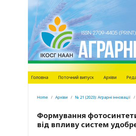
Головна
Поточний випуск
Архіви
Реда
Home
/
Архіви
/
№ 21 (2023): Аграрні інновації
/
Формування фотосинтети
від впливу систем удобр