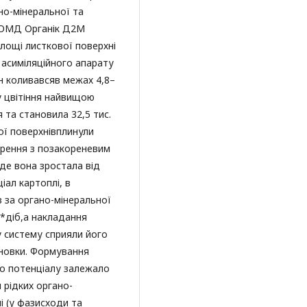
ано-мінеральної та
РОМД Органік Д2М
лощі листкової поверхні
к асиміляційного апарату
ін коливавсяв межах 4,8–
зу цвітіння найвищою
 та становила 32,5 тис.
ої поверхнівплинули
брення з позакореневим
де вона зростала від
іал картоплі, в
 за органо-мінеральної
 *діб,а накладання
у систему сприяли його
сновки. Формування
го потенціалу залежало
 рідких органо-
і (у фазисходи та