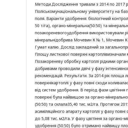
Методи.Дослідження тривали з 2014 по 2017 р
Поліськомунаціональному університету на баз
поля. Варіанти удобрення: біологічний контрол
50 т/га), органо-мінеральна(50:50) та мінераль
позакореневогоудобрення використовували рі
мінеральнідобрива Мочевин К № 1, Мочевин К 
Гумат калію. Дослід закладений за загальноп
Площу листкової поверхні картоплівизначали 
Позакореневу обробку картоплі рідкими орга
добривами проводили двічі у фазу інтенсивног
рекомендацій. Результати. За 2014 рік площа 
поверхнікартоплі у фазу повні сходи коливалас
від систем удобрення. В період фази цвітіння
поверхні була найвищою за органо-мінерально
(50:50) та склала35,40 тис. м2/га. Протягом 20
асиміляційного апарату картоплі у фазу повні 
до 5,08 тис. м2/га. У фазу цвітіння за органо-
удобрення (50:50) було отримано найвищу пло