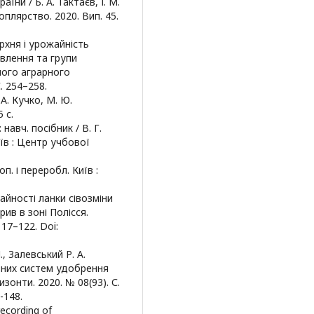
ни / Б. А. Тактаєв, І. М.
оплярство. 2020. Вип. 45.
ерхня і урожайність
ивлення та групи
ьного аграрного
С. 254–258.
. А. Кучко, М. Ю.
 с.
авч. посібник / В. Г.
иїв : Центр учбової
оп. і переробл. Київ :
айності ланки сівозміни
ив в зоні Полісся.
117–122. Doi:
, Залевський Р. А.
зних систем удобрення
зонти. 2020. № 08(93). С.
-148.
recording of