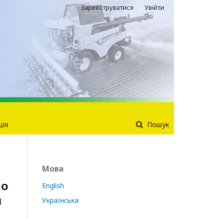
Зареєструватися
Увійти
ція
Пошук
Мова
но
English
я
Українська