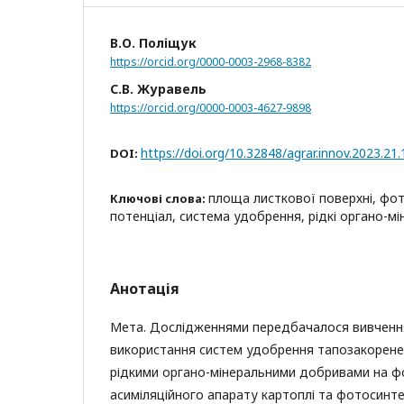
В.О. Поліщук
https://orcid.org/0000-0003-2968-8382
С.В. Журавель
https://orcid.org/0000-0003-4627-9898
https://doi.org/10.32848/agrar.innov.2023.21.
DOI:
площа листкової поверхні, фо
Ключові слова:
потенціал, система удобрення, рідкі органо-м
Анотація
Мета. Дослідженнями передбачалося вивченн
використання систем удобрення тапозакорене
рідкими органо-мінеральними добривами на 
асиміляційного апарату картоплі та фотосинт