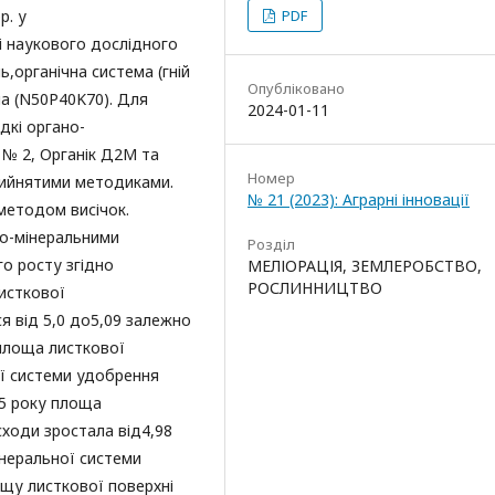
р. у
PDF
і наукового дослідного
ь,органічна система (гній
Опубліковано
на (N50P40K70). Для
2024-01-11
дкі органо-
№ 2, Органік Д2М та
Номер
рийнятими методиками.
№ 21 (2023): Аграрні інновації
методом висічок.
но-мінеральними
Розділ
о росту згідно
МЕЛІОРАЦІЯ, ЗЕМЛЕРОБСТВО,
РОСЛИННИЦТВО
листкової
я від 5,0 до5,09 залежно
 площа листкової
ї системи удобрення
15 року площа
сходи зростала від4,98
мінеральної системи
щу листкової поверхні