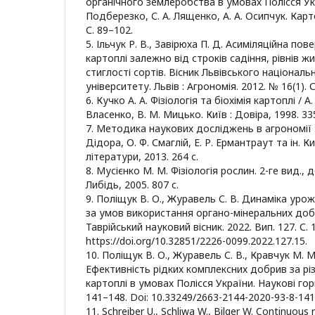
органічного землеробства в умовах Полісся Украї
Подберезко, С. А. Лященко, А. А. Осипчук. Карт
С. 89–102.
5. Ільчук Р. В., Завірюха П. Д. Асиміляційна пов
картоплі залежно від строків садіння, рівнів ж
стиглості сортів. Вісник Львівського націонал
університету. Львів : Агрономія. 2012. № 16(1). 
6. Кучко А. А. Фізіологія та біохімія картоплі / А
Власенко, В. М. Мицько. Київ : Довіра, 1998. 335
7. Методика наукових досліджень в агрономії : н
Дідора, О. Ф. Смаглій, Е. Р. Ермантраут та ін. К
літератури, 2013. 264 с.
8. Мусієнко М. М. Фізіологія рослин. 2-ге вид., д
Либідь, 2005. 807 с.
9. Поліщук В. О., Журавель С. В. Динаміка урож
за умов використання органо-мінеральних добр
Таврійський науковий вісник. 2022. Вип. 127. С. 
https://doi.org/10.32851/2226-0099.2022.127.15.
10. Поліщук В. О., Журавель С. В., Кравчук М. М.
Ефективність рідких комплексних добрив за рі
картоплі в умовах Полісся України. Наукові гори
141–148. Doi: 10.33249/2663-2144-2020-93-8-141
11. Schreiber U., Schliwa W., Bilger W. Continuous 