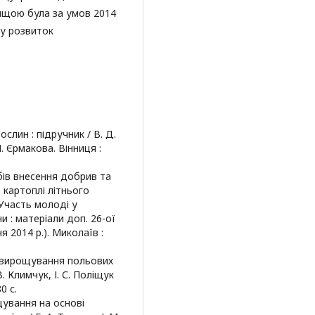
вищою була за умов 2014
му розвиток
ослин : підручник / В. Д.
М. Єрмакова. Вінниця :
обів внесення добрив та
 картоплі літнього
 Участь молоді у
 : матеріали доп. 26-ої
я 2014 р.). Миколаїв :
пи вирощування польових
В. Климчук, І. С. Поліщук
0 с.
щування на основі