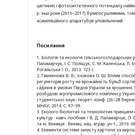
цвітіння) і фотосинтетичного потенціалу най
р. Інші роки (2015–2017) булипосушливими, то
асиміляційного апаратубув уповільнений.
Посилання
1. Біологія та екологія сільськогосподарських р
Паламарчук, І. С. Поліщук, С. М. Каленська, Л. 
Рогальська І. О., 2013. 723 c.
2. Гамаюнова В. В., Іскакова О. Ш. Вплив спос
регуляторів росту на врожайність бульб сортів
садіння в умовах Півдня України за зрошення.
розбудові агропромислового комплексу України
студентської наук.-теорет. конф. (26–28 березн
МНАУ, 2014. С. 97–99.
3. Еколого-біологічні та технологічні принци
культур : навч. посібник / В. Д. Паламарчук, О. 
та ін. Вінниця : Вінниц. нац. аграр. ун-т., 2010. 68
4. Елементи системи захисту картоплі за виро