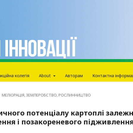
кцiйна колегiя
About
Авторам
Контактна інформа
МЕЛІОРАЦІЯ, ЗЕМЛЕРОБСТВО, РОСЛИННИЦТВО
чного потенціалу картоплі залеж
ення і позакореневого підживленн