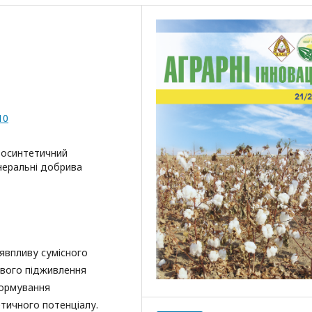
10
тосинтетичний
інеральні добрива
явпливу сумісного
вого підживлення
формування
етичного потенціалу.