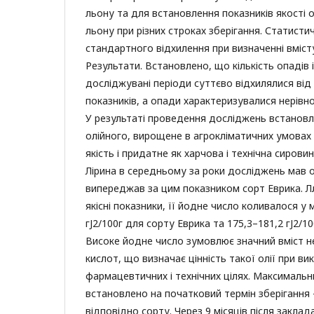
льону та для встановлення показників якості о
льону при різних строках зберігання. Статисти
стандартного відхилення при визначенні вмісту 
Результати. Встановлено, що кількість опадів 
досліджувані періоди суттєво відхилялися від
показників, а опади характеризувалися нерівн
У результаті проведення досліджень встановл
олійного, вирощене в агрокліматичних умовах 
якість і придатне як харчова і технічна сирови
Лірина в середньому за роки досліджень мав о
випереджав за цим показником сорт Еврика. Лл
якісні показники, її йодне число коливалося у
гJ2/100г для сорту Еврика та 175,3–181,2 гJ2/10
Високе йодне число зумовлює значний вміст 
кислот, що визначає цінність такої олії при ви
фармацевтичних і технічних цілях. Максимальний
встановлено на початковий термін зберігання 
відповідно сорту. Через 9 місяців після заклад