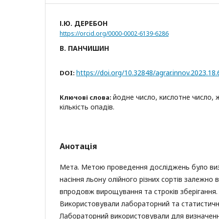
І.Ю. ДЕРЕБОН
https://orcid.org/0000-0002-6139-6286
В. ПАНЧИШИН
https://doi.org/10.32848/agrar.innov.2023.18.
DOI:
йодне число, кислотне число, ж
Ключові слова:
кількість опадів.
Анотація
Мета. Метою проведення досліджень було виз
насіння льону олійного різних сортів залежно 
впродовж вирощування та строків зберігання.
Використовували лабораторний та статистичн
Лабораторний використовували для визначення 