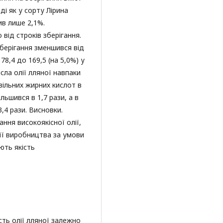
оді як у сорту Лірина
ив лише 2,1%.
ід строків зберігання.
зберігання зменшився від
178,4 до 169,5 (на 5,0%) у
сла олії лляної навпаки
 вільних жирних кислот в
льшився в 1,7 рази, а в
3,4 рази. Висновки.
ння високоякісної олії,
 її виробництва за умови
ють якість
ість олії лляної залежно