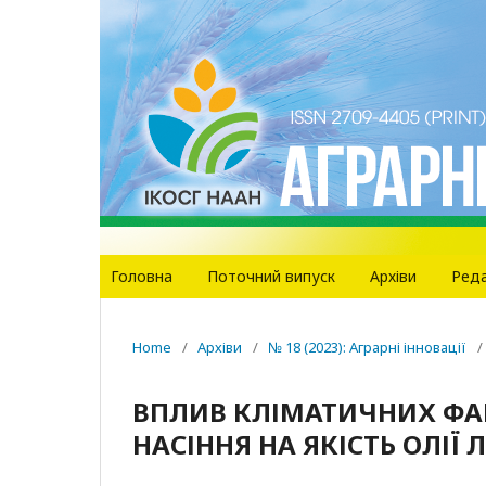
Головна
Поточний випуск
Архіви
Реда
Home
/
Архіви
/
№ 18 (2023): Аграрні інновації
/
ВПЛИВ КЛІМАТИЧНИХ ФАКТ
НАСІННЯ НА ЯКІСТЬ ОЛІЇ 