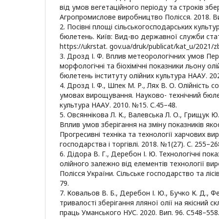
від умов вегетаційного періоду та строків збе
Агропромислове виробництво Полісся. 2018. Вип
2. Посівні площі сільськогосподарських культу
бюлетень. Київ: Вид-во державної служби стати
https://ukrstat. gov.ua/druk/publicat/kat_u/2021/z
3. Дрозд І. Ф. Вплив метеорологічних умов Пе
морфологічні та біохімічні показники льону ол
бюлетень інституту олійних культура НААУ. 202
4. Дрозд І. Ф., Шпек М. Р., Лях В. О. Олійність с
умовах вирощування. Науково- технічний бюле
культура НААУ. 2010. №15. С.45–48.
5. Овсяннікова Л. К., Валевська Л. О., Грищук Ю.
Вплив умов зберігання на зміну показників яко
Прогресивні техніка та технології харчових в
господарства і торгівлі. 2018. №1(27). С. 255–26
6. Дідора В. Г., Деребон І. Ю. Технологічні пок
олійного залежно від елементів технології в
Полісся України. Сільське господарство та лісі
79.
7. Ковальов В. Б., Деребон І. Ю., Бучко К. Д., 
тривалості зберігання лляної олії на якісний с
праць Уманського НУС. 2020. Вип. 96. С548–558