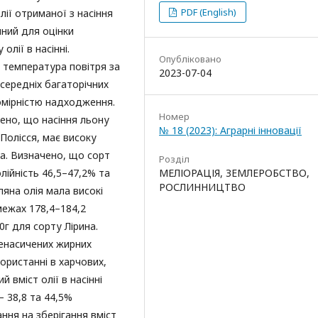
PDF (English)
лії отриманої з насіння
чний для оцінки
олії в насінні.
Опубліковано
і температура повітря за
2023-07-04
 середніх багаторічних
омірністю надходження.
Номер
ено, що насіння льону
№ 18 (2023): Аграрні інновації
Полісся, має високу
на. Визначено, що сорт
Розділ
лійність 46,5–47,2% та
МЕЛІОРАЦІЯ, ЗЕМЛЕРОБСТВО,
РОСЛИННИЦТВО
яна олія мала високі
 межах 178,4–184,2
0г для сорту Лірина.
ненасичених жирних
користанні в харчових,
 вміст олії в насінні
– 38,8 та 44,5%
ання на зберігання вміст