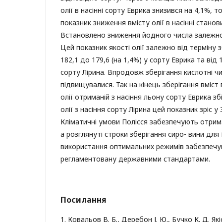
олії в насінні сорту Еврика знизився на 4,1%, т
показник зниження вмісту олії в насінні станов
Встановлено зниження йодного числа залежно в
Цей показник якості олії залежно від терміну 
182,1 до 179,6 (на 1,4%) у сорту Еврика та від 
сорту Лірина. Впродовж зберігання кислотні чи
підвищувалися. Так на кінець зберігання вміст
олії отриманій з насіння льону сорту Еврика збі
олії з насіння сорту Лірина цей показник зріс у 
Кліматичні умови Полісся забезпечують отрима
а розглянуті строки зберігання сиро- вини для
використання оптимальних режимів забезпечу
регламентовану державними стандартами.
Посилання
1. Ковальов В. Б., Деребон І. Ю., Бучко К. Д. Як