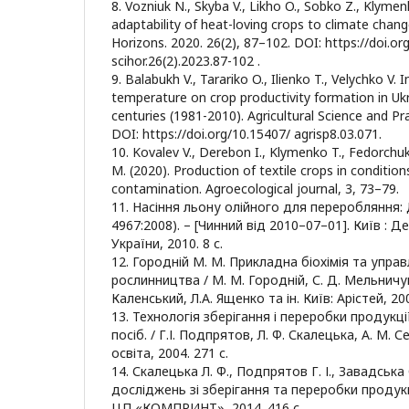
8. Vozniuk N., Skyba V., Likho O., Sobko Z., Klymen
adaptability of heat-loving crops to climate change
Horizons. 2020. 26(2), 87–102. DOI: https://doi.or
scihor.26(2).2023.87-102 .
9. Balabukh V., Tarariko O., Ilienko T., Velychko V. 
temperature on crop productivity formation in Ukr
centuries (1981-2010). Agricultural Science and Pra
DOI: https://doi.org/10.15407/ agrisp8.03.071.
10. Kovalev V., Derebon I., Klymenko T., Fedorchuk
M. (2020). Production of textile crops in condition
contamination. Agroecological journal, 3, 73–79.
11. Насіння льону олійного для переробляння
4967:2008). – [Чинний від 2010–07–01]. Київ :
України, 2010. 8 с.
12. Городній М. М. Прикладна біохімія та управ
рослинництва / М. М. Городній, С. Д. Мельничук
Каленський, Л.А. Ященко та ін. Київ: Арістей, 200
13. Технологія зберігання і переробки продукці
посіб. / Г.І. Подпрятов, Л. Ф. Скалецька, А. М. 
освіта, 2004. 271 с.
14. Скалецька Л. Ф., Подпрятов Г. І., Завадськ
досліджень зі зберігання та переробки продукц
ЦП «КОМПРИНТ», 2014. 416 с.