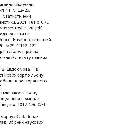
рігання сировини.
. 11. С. 22–25.
р: Статистичний
стики. 2021. 181 с. URL:
b/05/zb_rosl_2020. pdf
редкарпаття на
ійного. Науково-технічний
0. №29: С.112–122.
ортів льоеу в різних
тень інституту олійних
 В. Евдокімова Г. В.
стінових сортів льону.
иробництв ресторанного
8.
азники якості льону
ирощування в умовах
вництво. 2017. №6. С.71–
Федорчук С. В. Вплив
клад. Збірник наукових
.