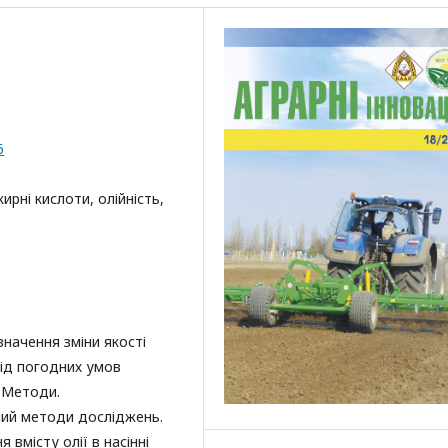
6
ирні кислоти, олійність,
начення зміни якості
від погодних умов
 Методи.
ий методи досліджень.
вмісту олії в насінні