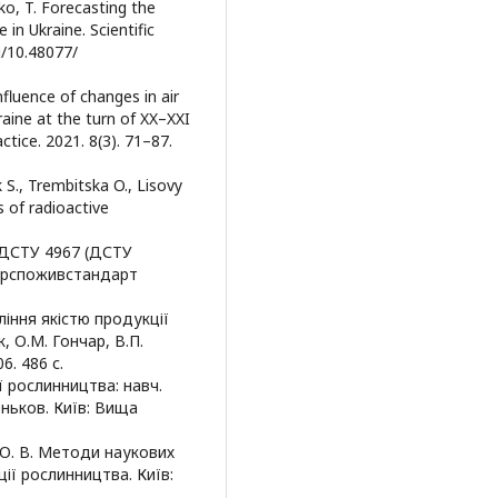
ko, T. Forecasting the
 in Ukraine. Scientific
g/10.48077/
Influence of changes in air
aine at the turn of XX–XXI
ctice. 2021. 8(3). 71–87.
 S., Trembitska O., Lisovy
s of radioactive
: ДСТУ 4967 (ДСТУ
 Дерспоживстандарт
ління якістю продукції
, О.М. Гончар, В.П.
6. 486 с.
ї рослинництва: навч.
Сеньков. Київ: Вища
а О. В. Методи наукових
ії рослинництва. Київ: