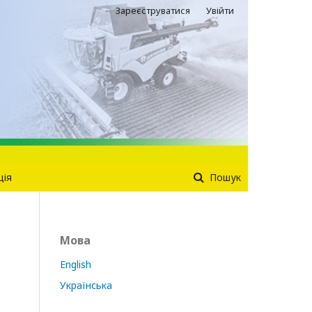
Зареєструватися
Увійти
ція
Пошук
Мова
English
Українська