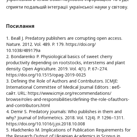
сприяти подальшій інтеграції української науки у світову.
Посилання
1. Beall J. Predatory publishers are corrupting open access.
Nature. 2012. Vol. 489. P. 179. https://doi.org/
10.1038/489179a
2. Bondarenko P. Physiological basics of sweet cherry
productivity depending on rootstocks, interstems and plant
density. Open Agriculture. 2019. Vol. 4(1). P. 67–274.
https://doi.org/10.1515/opag-2019-0025
3. Defining the Role of Authors and Contributors. ICMJE:
International Committee of Medical Journal Editors : веб-
сайт. URL: https://www.icmje.org/recommendations/
browse/roles-and-responsibilities/defining-the-role-ofauthors-
and-contributors.html
4. Demir S. Predatory journals: Who publishes in them and
why? Journal of Informetrics. 2018. Vol. 12(4). P. 1296–1311.
https://doi.org/10.1016/j.joi.2018.10.008
5. Hladchenko M. Implications of Publication Requirements for
the Research Output of Ukrainian Academics in Scopus in