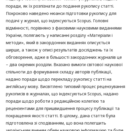
поради, як їх розпізнати до подання рукопису статті.
Покроково наведено нюанси підготовки рукопису для
подачі у журнал, що індексуються Scopus. Головні
відмінності, порівняно з фаховими науковими виданнями
України, полягають у написанні розділу «Матеріали і
методи», який в закордонних виданнях описується
ширше, а також у описі результатів досліджень та їх
обговорення, адже в більшості закордонних журналів це
– два окремих розділи. Вказано вимоги світової наукової
спільноти до формування складу авторів публікації,
надано поради щодо перекладу рукопису статті на
англійську мову. Висвітлено типовий процес рецензування
рукописів в журналах, що індексуються Scopus, надано
поради щодо роботи з редакційною колегією та
рецензентами для пришвидшення процесу публікації та
покращення якості статті. В цілому, дана стаття була
підготовлена зі сподіванням, що вона полегшить
українським вченим обмін науковою інформацією та буде