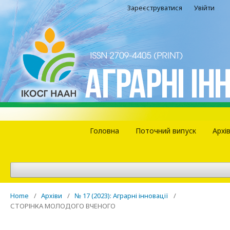
Зареєструватися
Увійти
Головна
Поточний випуск
Архі
Home
/
Архіви
/
№ 17 (2023): Аграрні інновації
/
СТОРІНКА МОЛОДОГО ВЧЕНОГО