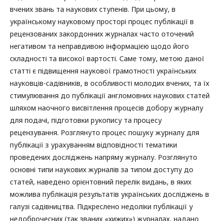
вчених звань та наукових ступенів. При цьому, в
українському науковому просторі процес публікації в
рецензованих закордонних журналах часто оточений
негативом та неправдивою інформацією щодо його
складності та високої вартості. Саме тому, метою даної
статті є підвищення наукової грамотності українських
науковців-садівників, в особливості молодих вчених, та їх
стимулювання до публікації англомовних наукових статей
шляхом наочного висвітлення процесів добору журналу
для подачі, підготовки рукопису та процесу
рецензування. Розглянуто процес пошуку журналу для
публікації з урахуванням відповідності тематики
проведених досліджень напряму журналу. Розглянуто
основні типи наукових журналів за типом доступу до
статей, наведено орієнтовний перелік видань, в яких
можлива публікація результатів українських досліджень в
галузі садівництва. Підкреслено недоліки публікації у
недоброчесних (так званих «хижих») журналах, надано