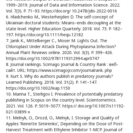
1999–2019. Journal of Data and Information Science. 2022.
Vol. 7(3). P. 71–93. https://doi.org/ 10.2478/jdis-2022-0016
6. Hladchenko M., Westerheijden D. The self-concept of
Ukrainian doctoral students: Means–ends decoupling at the
state level. Higher Education Quarterly. 2018. Vol. 73. P. 182–
197. https://doi.org/10.1111/hequ.12182
7. Janik K., Mittelberger C., Moser M. Lights Out. The
Chloroplast Under Attack During Phytoplasma Infection?
Annual Plant Reviews online. 2020. Vol. 3(3). P. 399–426.
https://doi.org/10.1002/9781119312994.apr0747
8. Journal rankings. Scimago Journal & Country Rank : веб-
сайт. URL: https://www.scimagojr.com/journalrank. php
9. Kurt S. Why do authors publish in predatory journals?
Learned Publishing. 2018. Vol. 31(2). P. 141–147.
https://doi.org/10.1002/leap.1150
10. Marina T., Sterligov I. Prevalence of potentially predatory
publishing in Scopus on the country level. Scientometrics.
2021. Vol. 126. P. 5019–5077. https:// doi.org/10.1007/s11192-
021-03899-x
11. Melnyk, O., Drozd, O., Melnyk, I. Storage and Quality of
Apples ‘Reinette Simirenko’, Depending on the Dose of Post-
Harvest Treatment with Ethylene Inhibitor 1-MCP. Journal of