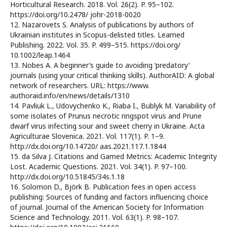
Horticultural Research. 2018. Vol. 26(2). P. 95–102.
https://doi.org/10.2478/ johr-2018-0020
12. Nazarovets S. Analysis of publications by authors of
Ukrainian institutes in Scopus-delisted titles. Learned
Publishing. 2022. Vol. 35. P. 499–515. https://doi.org/
10.1002/leap.1464
13. Nobes A. A beginner’s guide to avoiding ‘predatory’
journals (using your critical thinking skills). AuthorAID: A global
network of researchers. URL: https://www.
authoraid.info/en/news/details/1310
14. Pavliuk L., Udovychenko K., Riaba I., Bublyk M. Variability of
some isolates of Prunus necrotic ringspot virus and Prune
dwarf virus infecting sour and sweet cherry in Ukraine. Acta
Agriculturae Slovenica. 2021. Vol. 117(1). P. 1–9.
http://dx.doi.org/10.14720/ aas.2021.117.1.1844
15. da Silva J. Citations and Gamed Metrics: Academic Integrity
Lost. Academic Questions. 2021. Vol. 34(1). P. 97–100.
http://dx.doi.org/10.51845/34s.1.18
16. Solomon D., Björk B. Publication fees in open access
publishing: Sources of funding and factors influencing choice
of journal. Journal of the American Society for Information
Science and Technology. 2011. Vol. 63(1). P. 98–107.