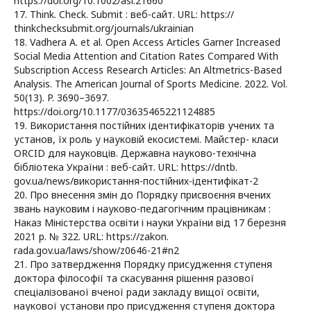
https://doi.org/10.1002/asi.21660
17. Think. Check. Submit : веб-сайт. URL: https://
thinkchecksubmit.org/journals/ukrainian
18. Vadhera A. et al. Open Access Articles Garner Increased
Social Media Attention and Citation Rates Compared With
Subscription Access Research Articles: An Altmetrics-Based
Analysis. The American Journal of Sports Medicine. 2022. Vol.
50(13). P. 3690–3697.
https://doi.org/10.1177/03635465221124885
19. Використання постійних ідентифікаторів учених та
установ, їх роль у науковій екосистемі. Майстер- класи
ORCID для науковців. Державна науково-технічна
бібліотека України : веб-сайт. URL: https://dntb.
gov.ua/news/використання-постійних-ідентифікат-2
20. Про внесення змін до Порядку присвоєння вчених
звань науковим і науково-педагогічним працівникам :
Наказ Міністерства освіти і науки України від 17 березня
2021 р. № 322. URL: https://zakon.
rada.gov.ua/laws/show/z0646-21#n2
21. Про затвердження Порядку присудження ступеня
доктора філософії та скасування рішення разової
спеціалізованої вченої ради закладу вищої освіти,
наукової установи про присудження ступеня доктора