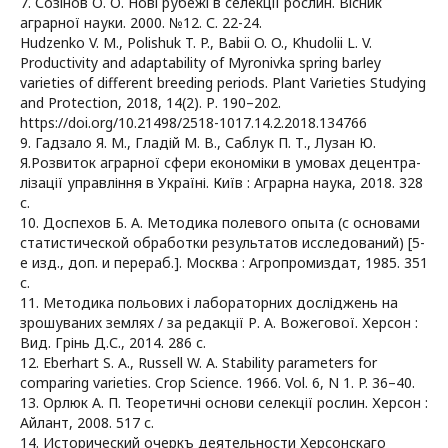
7. Созінов О. О. Нові рубежі в селекції рослин. Вісник
аграрної науки. 2000. №12. С. 22-24.
Hudzenko V. M., Polishuk T. P., Babii O. O., Khudolii L. V.
Productivity and adaptability of Myronivka spring barley
varieties of different breeding periods. Plant Varieties Studying
and Protection, 2018, 14(2). Р. 190–202.
https://doi.org/10.21498/2518-1017.14.2.2018.134766
9. Гадзало Я. М., Гладій М. В., Саблук П. Т., Лузан Ю.
Я.Розвиток аграрної сфери економіки в умовах децентра-
лізації управління в Україні. Київ : Аграрна наука, 2018. 328
с.
10. Доспехов Б. А. Методика полевого опыта (с основами
статистической обработки результатов исследований) [5-
е изд., доп. и перераб.]. Москва : Агропромиздат, 1985. 351
с.
11. Методика польових і лабораторних досліджень на
зрошуваних землях / за редакції Р. А. Вожегової. Херсон :
Вид. Грінь Д.С., 2014. 286 с.
12. Eberhart S. A., Russell W. A. Stability parameters for
comparing varieties. Crop Science. 1966. Vol. 6, N 1. P. 36–40.
13. Орлюк А. П. Теоретичні основи селекції рослин. Херсон :
Айлант, 2008. 517 с.
14. Исторический очеркъ деятельности Херсонскаго