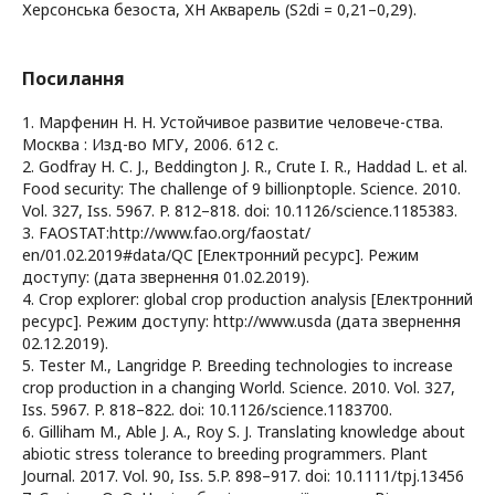
Херсонська безоста, ХН Акварель (S2di = 0,21–0,29).
Посилання
1. Марфенин Н. Н. Устойчивое развитие человече-ства.
Москва : Изд-во МГУ, 2006. 612 с.
2. Godfray H. C. J., Beddington J. R., Crute I. R., Haddad L. et al.
Food security: The challenge of 9 billionptople. Science. 2010.
Vol. 327, Iss. 5967. P. 812–818. doi: 10.1126/science.1185383.
3. FAOSTAT:http://www.fao.org/faostat/
en/01.02.2019#data/QC [Електронний ресурс]. Режим
доступу: (дата звернення 01.02.2019).
4. Crop explorer: global crop production analysis [Електронний
ресурс]. Режим доступу: http://www.usda (дата звернення
02.12.2019).
5. Tester M., Langridge P. Breeding technologies to increase
crop production in a changing World. Science. 2010. Vol. 327,
Iss. 5967. P. 818–822. doi: 10.1126/science.1183700.
6. Gilliham M., Able J. A., Roy S. J. Translating knowledge about
abiotic stress tolerance to breeding programmers. Plant
Journal. 2017. Vol. 90, Iss. 5.P. 898–917. doi: 10.1111/tpj.13456