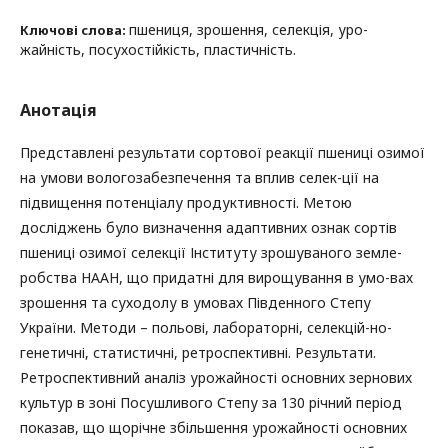
пшениця, зрошення, селекція, уро-
Ключові слова:
жайність, посухостійкість, пластичність.
Анотація
Представлені результати сортової реакції пшениці озимої
на умови вологозабезпечення та вплив селек-ції на
підвищення потенціалу продуктивності. Метою
досліджень було визначення адаптивних ознак сортів
пшениці озимої селекції Інституту зрошуваного земле-
робства НААН, що придатні для вирощування в умо-вах
зрошення та суходолу в умовах Південного Степу
України. Методи – польові, лабораторні, селекцій-но-
генетичні, статистичні, ретроспективні. Результати.
Ретроспективний аналіз урожайності основних зернових
культур в зоні Посушливого Степу за 130 річний період
показав, що щорічне збільшення урожайності основних