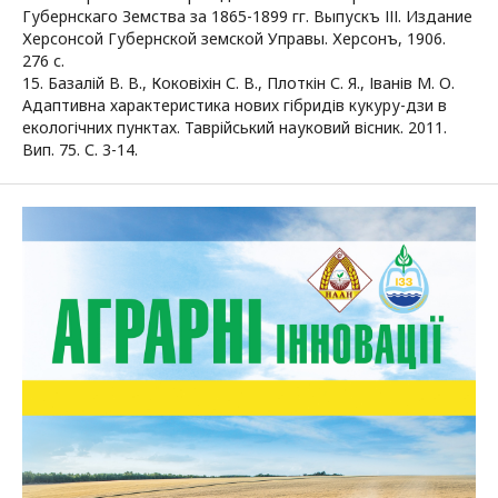
Губернскаго Земства за 1865-1899 гг. Выпускъ ІІІ. Издание
Херсонсой Губернской земской Управы. Херсонъ, 1906.
276 с.
15. Базалій В. В., Коковіхін С. В., Плоткін С. Я., Іванів М. О.
Адаптивна характеристика нових гібридів кукуру-дзи в
екологічних пунктах. Таврійський науковий вісник. 2011.
Вип. 75. С. 3-14.