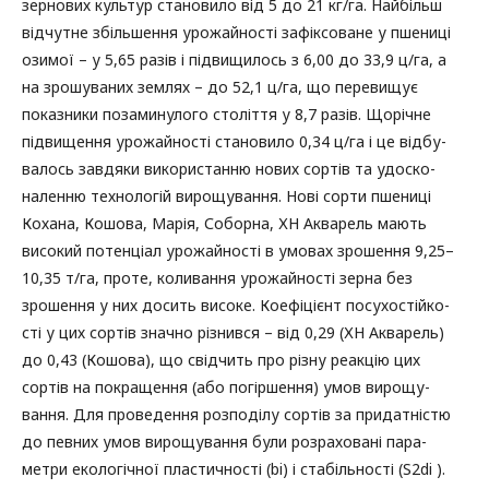
зернових культур становило від 5 до 21 кг/га. Найбільш
відчутне збільшення урожайності зафіксоване у пшениці
озимої – у 5,65 разів і підвищилось з 6,00 до 33,9 ц/га, а
на зрошуваних землях – до 52,1 ц/га, що перевищує
показники позаминулого століття у 8,7 разів. Щорічне
підвищення урожайності становило 0,34 ц/га і це відбу-
валось завдяки використанню нових сортів та удоско-
наленню технологій вирощування. Нові сорти пшениці
Кохана, Кошова, Марія, Соборна, ХН Акварель мають
високий потенціал урожайності в умовах зрошення 9,25–
10,35 т/га, проте, коливання урожайності зерна без
зрошення у них досить високе. Коефіцієнт посухостійко-
сті у цих сортів значно різнився – від 0,29 (ХН Акварель)
до 0,43 (Кошова), що свідчить про різну реакцію цих
сортів на покращення (або погіршення) умов вирощу-
вання. Для проведення розподілу сортів за придатністю
до певних умов вирощування були розраховані пара-
метри екологічної пластичності (bi) і стабільності (S2di ).