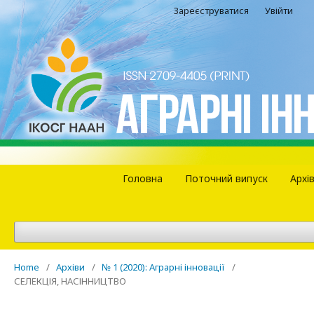
Зареєструватися
Увійти
Головна
Поточний випуск
Архі
Home
/
Архіви
/
№ 1 (2020): Аграрні інновації
/
СЕЛЕКЦІЯ, НАСІННИЦТВО