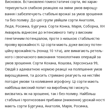
Висновок. Встановлені гомеостатичні сорти, які харак-
теризуються слабкою реакцією на зміни умов вирощу-
вання і забезпечують стабільні врожаї за умов зрошення
та без поливу. До цієї групи увійшли сорти Анатолія,
Ледя, Росинка, Бургунка. Сорти Конка, Марія, Соборна, ХН
Акварель віднесені до інтенсивного типу з високим
генетичним потенціалом, проте з низькою стабільністю
прояву врожайності. Ці сорти мають дуже високу потен-
ційну врожайність (понад 10 т/га), але вимагають ретель-
ного і своєчасного виконання технологічних операцій за
умов зрошення. Сорти Кохана, Кошова, Херсонська 99,
Овідій з адекватною нормою реакції на поліпшення умов
вирощування, та досить стримано реагують на нестійкі
погодні умови та коливання агрофону. Ці сорти мають
найбільш високий попит на виробництві і можуть
висіватись як на зрошенні, так і без поливу. Найбільш
стабільні і прогнозовані прибавки (зниження) урожай-ності
мають сорти Бургунка, Анатолія, Марія, Росинка,