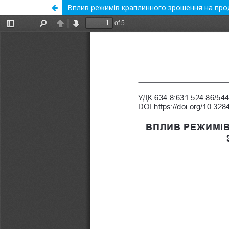
Вплив режимів краплинного зрошення на про