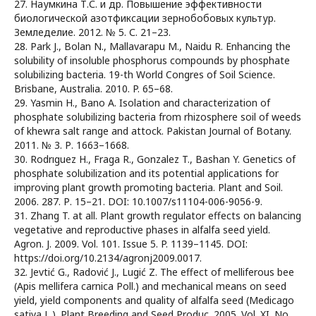
27. Наумкина Т.С. и др. Повышение эффективности
биологической азотфиксации зернобобовых культур.
Земледелие. 2012. № 5. С. 21–23.
28. Park J., Bolan N., Mallavarapu M., Naidu R. Enhancing the
solubility of insoluble phosphorus compounds by phosphate
solubilizing bacteria. 19-th World Congres of Soil Science.
Brisbane, Australia. 2010. P. 65–68.
29. Yasmin H., Bano A. Isolation and characterization of
phosphate solubilizing bacteria from rhizosphere soil of weeds
of khewra salt range and attock. Pakistan Journal of Botany.
2011. № 3. Р. 1663–1668.
30. Rodrıguez Н., Fraga R., Gonzalez T., Bashan Y. Genetics of
phosphate solubilization and its potential applications for
improving plant growth promoting bacteria. Plant and Soil.
2006. 287. Р. 15–21. DOI: 10.1007/s11104-006-9056-9.
31. Zhang T. at all. Plant growth regulator effects on balancing
vegetative and reproductive phases in alfalfa seed yield.
Agron. J. 2009. Vol. 101. Issue 5. P. 1139–1145. DOI:
https://doi.org/10.2134/agronj2009.0017.
32. Jevtić G., Radović J., Lugić Z. The effect of melliferous bee
(Apis mellifera carnica Poll.) and mechanical means on seed
yield, yield components and quality of alfalfa seed (Medicago
sativa L.). Plant Breeding and Seed Produc. 2005. Vol. XI. No.