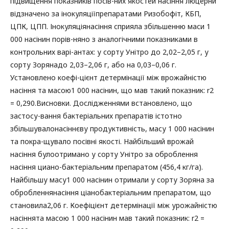
підвищення показників посів-них якостей насіння люцерни
відзначено за інокуляціїпрепаратами Ризобофіт, КБП,
ЦПК, ЦПП. Інокуляціянасіння сприяла збільшенню маси 1
000 насінин порів-няно з аналогічними показниками в
контрольних варі-антах: у сорту Унітро до 2,02–2,05 г, у
сорту Зорянадо 2,03–2,06 г, або на 0,03–0,06 г.
Установлено коефі-цієнт детермінації між врожайністю
насіння та масою1 000 насінин, що мав такий показник: r2
= 0,290.Висновки. Дослідженнями встановлено, що
застосу-вання бактеріальних препаратів істотно
збільшувалонасіннєву продуктивність, масу 1 000 насінин
та покра-щувало посівні якості. Найбільший врожай
насіння булоотримано у сорту Унітро за оброблення
насіння циано-бактеріальним препаратом (456,4 кг/га).
Найбільшу масу1 000 насінин отримали у сорту Зоряна за
обробленнянасіння ціанобактеріальним препаратом, що
становила2,06 г. Коефіцієнт детермінації між урожайністю
насіннята масою 1 000 насінин мав такий показник: r2 =