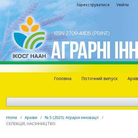
Зареєструватися
Увійти
Головна
Поточний випуск
Архі
Home
/
Архіви
/
№ 5 (2021): Аграрні інновації
/
СЕЛЕКЦІЯ, НАСІННИЦТВО