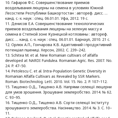
10. Гафаров Ф.С. Совершенствование приемов
возделывания люцерны на семена в условиях Южной
Лесостепи Республики Башкортостан : автореф. дисc. …
канд. с.-х. наук : спец. 06.01.01. Уфа, 2012. 19 с.
11. Денисов Е.А. Совершенствование технологических
приемов возделывания люцерны на зеленую массу и
семена в Степной зоне Кузнецкой котловины : автореф.
дисс. … канд. с.-х. наук : спец. 06.01.01. Барнаул, 2010. 21 с.
12. Орлюк А.П., Гончарова К.В. Адаптивний і продуктивний
потенціал пшениці. Херсон, 2002. С. 239–242.
13. Schitea M. et al. New Romanian cultivars of alfalfa
developed at NARDI Fundulea. Romanian Agric. Res. 2007. No.
24. P. 47–50.
14. Petolescu C. et al. Intra-Population Genetic Diversity in
Romanian Alfalfa Cultivars as Revealed by SSR Markers.
Roman. Biotechnolog. Lett. 2010. Vol. 15. No. 2. P. 107–112.
15. Тищенко О.Д., Тищенко А.В. Напрями селекції люцерни
для умов зрошення. Зрошуване землеробство. 2014. № 62.
С. 93–95.
16. Тищенко О.Д., Тищенко А.В. Сорти селекції Інституту
зрошуваного землеробства. Насінництво. 2014. № 3. С. 10–
11.