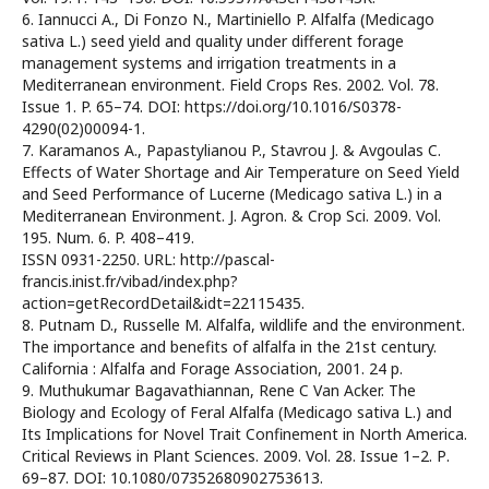
6. Iannucci A., Di Fonzo N., Martiniello P. Alfalfa (Medicago
sativa L.) seed yield and quality under different forage
management systems and irrigation treatments in a
Mediterranean environment. Field Crops Res. 2002. Vol. 78.
Issue 1. P. 65–74. DOI: https://doi.org/10.1016/S0378-
4290(02)00094-1.
7. Karamanos A., Papastylianou P., Stavrou J. & Avgoulas C.
Effects of Water Shortage and Air Temperature on Seed Yield
and Seed Performance of Lucerne (Medicago sativa L.) in a
Mediterranean Environment. J. Agron. & Crop Sci. 2009. Vol.
195. Num. 6. P. 408–419.
ISSN 0931-2250. URL: http://pascal-
francis.inist.fr/vibad/index.php?
action=getRecordDetail&idt=22115435.
8. Putnam D., Russelle M. Alfalfa, wildlife and the environment.
The importance and benefits of alfalfa in the 21st century.
California : Alfalfa and Forage Association, 2001. 24 p.
9. Muthukumar Bagavathiannan, Rene C Van Acker. The
Biology and Ecology of Feral Alfalfa (Medicago sativa L.) and
Its Implications for Novel Trait Confinement in North America.
Critical Reviews in Plant Sciences. 2009. Vol. 28. Issue 1–2. Р.
69–87. DOI: 10.1080/07352680902753613.