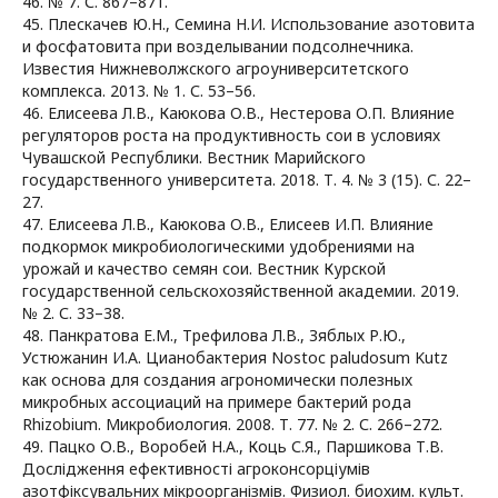
46. № 7. С. 867–871.
45. Плескачев Ю.Н., Семина Н.И. Использование азотовита
и фосфатовита при возделывании подсолнечника.
Известия Нижневолжского агроуниверситетского
комплекса. 2013. № 1. С. 53–56.
46. Елисеева Л.В., Каюкова О.В., Нестерова О.П. Влияние
регуляторов роста на продуктивность сои в условиях
Чувашской Республики. Вестник Марийского
государственного университета. 2018. Т. 4. № 3 (15). С. 22–
27.
47. Елисеева Л.В., Каюкова О.В., Елисеев И.П. Влияние
подкормок микробиологическими удобрениями на
урожай и качество семян сои. Вестник Курской
государственной сельскохозяйственной академии. 2019.
№ 2. С. 33–38.
48. Панкратова Е.М., Трефилова Л.В., Зяблых Р.Ю.,
Устюжанин И.А. Цианобактерия Nostoc paludosum Kutz
как основа для создания агрономически полезных
микробных ассоциаций на примере бактерий рода
Rhizobium. Микробиология. 2008. Т. 77. № 2. С. 266–272.
49. Пацко О.В., Воробей Н.А., Коць С.Я., Паршикова Т.В.
Дослідження ефективності агроконсорціумів
азотфіксувальних мікроорганізмів. Физиол. биохим. культ.