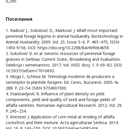
0,290.
Посилання
1. Radović J., Sokolović D., Marković J. Alfalf-most important
perennial forage legume in animal husbandry. Biotechnology in
Animal Husbandry. 2009. Vol. 25. Issue 5–6. Р. 465–475, ISSN
1450-9156. DOI: https://doi.org/10.2298/BAH0906465R.
2. Sokolović D. et al. Genetic resources of perennial forage
grasses in Serbiaa: Current State, Broadening and Evaluation.
Selekcija i semenarstvo. 2017. Vol. XXIII. Broj. 1. P. 69–82. DOI:
10.5937/SelSem1701069S.
3. Moga I., Schitea M. Tehnologii moderne de producere a
seminţelor la plantele furajere. Ed. Ceres, Bucuresti. 2005. №
288. P. 23–54. ISBN 9734007300.
4. Stanisavljević R. Influence of plant density on yield
components, yield and quality of seed and forage yields of
alfalfa varieties. Romanian Agricultural Research. 2012. Vol. 29.
P. 245–254.
5. Knezevic J. Application of corn meal at ensiling of alfalfa
cocksfoot and their mixture. Acta agriculturae Serbica. 2014.
Vol. 19. P. 143–150. DOI: 10.5937/AASer1438143K.