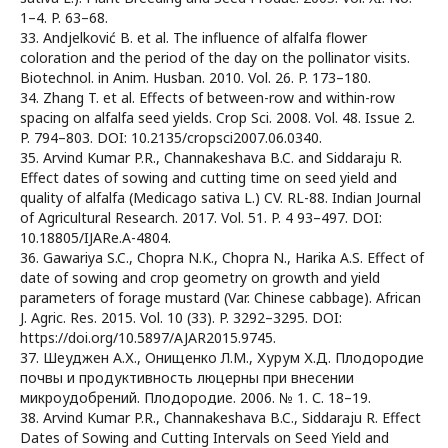
1–4. P. 63–68.
33. Andjelković B. еt al. The influence of alfalfa flower
coloration and the period of the day on the pollinator visits.
Biotechnol. in Anim. Husban. 2010. Vol. 26. P. 173–180.
34. Zhang T. et al. Effects of between-row and within-row
spacing on alfalfa seed yields. Crop Sci. 2008. Vol. 48. Issue 2.
P. 794–803. DOI: 10.2135/cropsci2007.06.0340.
35. Arvind Kumar P.R., Channakeshava B.C. and Siddaraju R.
Effect dates of sowing and cutting time on seed yield and
quality of alfalfa (Medicago sativa L.) CV. RL-88. Indian Journal
of Agricultural Research. 2017. Vol. 51. P. 4 93–497. DOI:
10.18805/IJARe.A-4804.
36. Gawariya S.C., Chopra N.K., Chopra N., Harika A.S. Effect of
date of sowing and crop geometry on growth and yield
parameters of forage mustard (Var. Chinese cabbage). African
J. Agric. Res. 2015. Vol. 10 (33). P. 3292–3295. DOI:
https://doi.org/10.5897/AJAR2015.9745.
37. Шеуджен А.Х., Онищенко Л.М., Хурум Х.Д. Плодородие
почвы и продуктивность люцерны при внесении
микроудобрений. Плодородие. 2006. № 1. С. 18–19.
38. Arvind Kumar P.R., Channakeshava B.C., Siddaraju R. Effect
Dates of Sowing and Cutting Intervals on Seed Yield and