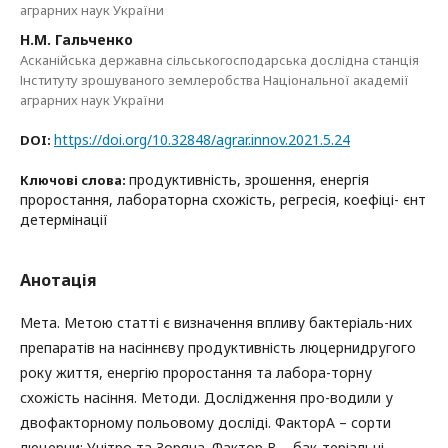
аграрних наук України
Н.М. Гальченко
Асканійська державна сільськогосподарська дослідна станція
Інституту зрошуваного землеробства Національної академії
аграрних наук України
https://doi.org/10.32848/agrar.innov.2021.5.24
DOI:
продуктивність, зрошення, енергія
Ключові слова:
проростання, лабораторна схожість, регресія, коефіці- єнт
детермінації
Анотація
Мета. Метою статті є визначення впливу бактеріаль-них
препаратів на насіннєву продуктивність люцернидругого
року життя, енергію проростання та лабора-торну
схожість насіння. Методи. Дослідження про-водили у
двофакторному польовому досліді. ФакторА – сорти
люцерни: Унітро та Зоряна. Фактор В – бак-теріальні