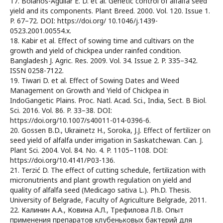
17. Bolanos-Aguilar E. D. et al. Genetic control of alfalfa seed
yield and its components. Plant Breed. 2000. Vol. 120. Issue 1.
P. 67–72. DOI: https://doi.org/ 10.1046/j.1439-
0523.2001.00554.x.
18. Kabir et al. Effect of sowing time and cultivars on the
growth and yield of chickpea under rainfed condition.
Bangladesh J. Agric. Res. 2009. Vol. 34. Issue 2. P. 335–342.
ISSN 0258-7122.
19. Tiwari D. et al. Effect of Sowing Dates and Weed
Management on Growth and Yield of Chickpea in
IndoGangetic Plains. Proc. Natl. Acad. Sci., India, Sect. B Biol.
Sci. 2016. Vol. 86. P. 33–38. DOI:
https://doi.org/10.1007/s40011-014-0396-6.
20. Gossen B.D., Ukrainetz H., Soroka, J.J. Effect of fertilizer on
seed yield of alfalfa under irrigation in Saskatchewan. Can. J.
Plant Sci. 2004. Vol. 84. No. 4. P. 1105–1108. DOI:
https://doi.org/10.4141/P03-136.
21. Terzić D. The effect of cutting schedule, fertilization with
micronutrients and plant growth regulation on yield and
quality of alfalfa seed (Medicago sativa L.). Ph.D. Thesis.
University of Belgrade, Faculty of Agriculture Belgrade, 2011.
22. Калинин А.А., Ковина А.Л., Трефилова Л.В. Опыт
применения препаратов клубеньковых бактерий для