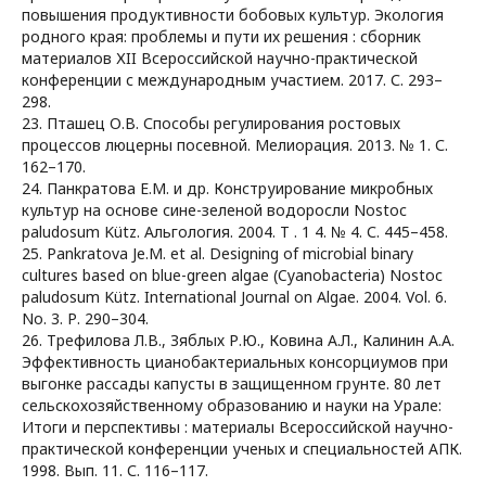
повышения продуктивности бобовых культур. Экология
родного края: проблемы и пути их решения : сборник
материалов ХII Всероссийской научно-практической
конференции с международным участием. 2017. С. 293–
298.
23. Пташец О.В. Способы регулирования ростовых
процессов люцерны посевной. Мелиорация. 2013. № 1. С.
162–170.
24. Панкратова Е.М. и др. Конструирование микробных
культур на основе сине-зеленой водоросли Nostoc
paludosum Kütz. Альгология. 2004. Т . 1 4. № 4. С. 445–458.
25. Pankratova Je.M. et al. Designing of microbial binary
cultures based on blue-green algae (Cyanobacteria) Nostoc
paludosum Kütz. International Journal on Algae. 2004. Vol. 6.
No. 3. Р. 290–304.
26. Трефилова Л.В., Зяблых Р.Ю., Ковина А.Л., Калинин А.А.
Эффективность цианобактериальных консорциумов при
выгонке рассады капусты в защищенном грунте. 80 лет
сельскохозяйственному образованию и науки на Урале:
Итоги и перспективы : материалы Всероссийской научно-
практической конференции ученых и специальностей АПК.
1998. Вып. 11. С. 116–117.