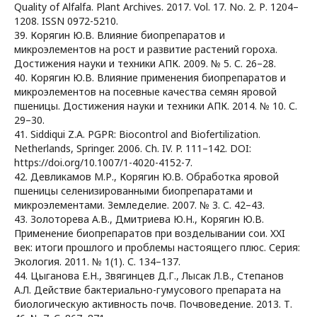
Quality of Alfalfa. Plant Archives. 2017. Vol. 17. No. 2. Р. 1204–
1208. ISSN 0972-5210.
39. Корягин Ю.В. Влияние биопрепаратов и
микроэлементов на рост и развитие растений гороха.
Достижения науки и техники АПК. 2009. № 5. С. 26–28.
40. Корягин Ю.В. Влияние применения биопрепаратов и
микроэлементов на посевные качества семян яровой
пшеницы. Достижения науки и техники АПК. 2014. № 10. С.
29–30.
41. Siddiqui Z.A. PGPR: Biocontrol and Biofertilization.
Netherlands, Springer. 2006. Ch. IV. P. 111–142. DOI:
https://doi.org/10.1007/1-4020-4152-7.
42. Девликамов М.Р., Корягин Ю.В. Обработка яровой
пшеницы селенизированными биопрепаратами и
микроэлементами. Земледелие. 2007. № 3. С. 42–43.
43. Золоторева А.В., Дмитриева Ю.Н., Корягин Ю.В.
Применение биопрепаратов при возделывании сои. XXI
век: итоги прошлого и проблемы настоящего плюс. Серия:
Экология. 2011. № 1(1). С. 134–137.
44. Цыганова Е.Н., Звягинцев Д.Г., Лысак Л.В., Степанов
А.Л. Действие бактериально-гумусового препарата на
биологическую активность почв. Почвоведение. 2013. Т.