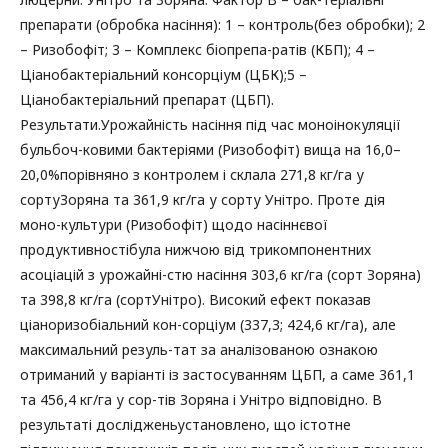
препарати (обробка насіння): 1 – контроль(без обробки); 2
– Ризобофіт; 3 – Комплекс біопрепа-ратів (КБП); 4 –
Ціанобактеріальний консорціум (ЦБК);5 –
Ціанобактеріальний препарат (ЦБП).
Результати.Урожайність насіння під час моноінокуляції
бульбоч-ковими бактеріями (Ризобофіт) вища на 16,0–
20,0%порівняно з контролем і склала 271,8 кг/га у
сортуЗоряна та 361,9 кг/га у сорту Унітро. Проте дія
моно-культури (Ризобофіт) щодо насіннєвої
продуктивностібула нижчою від трикомпонентних
асоціацій з урожайні-стю насіння 303,6 кг/га (сорт Зоряна)
та 398,8 кг/га (сортУнітро). Високий ефект показав
ціаноризобіальний кон-сорціум (337,3; 424,6 кг/га), але
максимальний резуль-тат за аналізованою ознакою
отриманий у варіанті із застосуванням ЦБП, а саме 361,1
та 456,4 кг/га у сор-тів Зоряна і Унітро відповідно. В
результаті дослідженьустановлено, що істотне