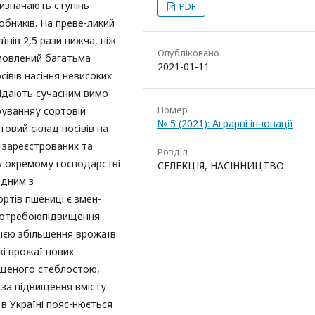
изначають ступінь
PDF
бників. На преве-ликий
їнів 2,5 рази нижча, ніж
Опубліковано
умовлений багатьма
2021-01-11
івів насіння невисоких
відають сучасним вимо-
Номер
руванняу сортовій
№ 5 (2021): Аграрні інновації
товий склад посівів на
 зареєстрованих та
Розділ
му окремому господарстві
СЕЛЕКЦІЯ, НАСІННИЦТВО
Одним з
ртів пшениці є змен-
 потребоюпідвищення
цією збільшення врожаїв
кі врожаї нових
ущеного стеблостою,
ж за підвищення вмісту
 в Україні пояс-нюється