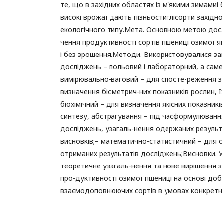
те, що в західних областях із м'якими зимамиі
високі врожаї дають пізньостиглісорти західн
екологічного типу.Мета. Основною метою дос
чення продуктивності сортів пшениці озимої я
і без зрошення.Методи. Використовувалися з
досліджень – польовий і лабораторний, а саме:
вимірювально-ваговий – для спосте-реження з
визначення біометрич-них показників рослин, ї
біохімічний – для визначення якісних показників
синтезу, абстрагування – під часформулюванн
досліджень, узагаль-нення одержаних результ
висновків;– математично-статистичний – для о
отриманих результатів досліджень;Висновки. У
теоретичне узагаль-нення та нове вирішення 
про-дуктивності озимої пшениці на основі до
взаємодоповнюючих сортів в умовах конкретн