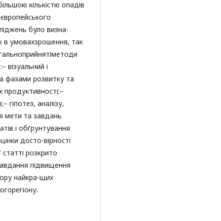
 більшою кількістю опадів
оєвропейського
ліджень було визна-
к в умовахзрошення, так
агальноприйнятіметоди
– візуальний і
а фазами розвитку та
х продуктивності;–
;– гіпотез, аналізу,
я мети та завдань
атів і обґрунтування
цінки досто-вірності
 статті розкрито
завдання підвищення
бору найкра-щих
огорегіону.