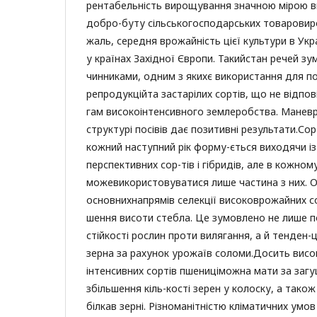
рентабельність вирощування значною мірою в
добро-буту сільськогосподарських товаровиро
жаль, середня врожайність цієї культури в Укра
у країнах Західної Європи. Такийстан речей з
чинниками, одним з якихє використання для пос
репродукційта застарілих сортів, що не відпо
гам високоінтенсивного землеробства. Манев
структурі посівів дає позитивні результати.Сор
кожний наступний рік форму-ється виходячи із
перспективних сор-тів і гібридів, але в кожно
можевикористовуватися лише частина з них. 
основнихнапрямів селекції високоврожайних со
шення висоти стебла. Це зумовлено не лише
стійкості рослин проти вилягання, а й тенден-
зерна за рахунок урожаїв соломи.Досить висо
інтенсивних сортів пшениціможна мати за заг
збільшення кіль-кості зерен у колоску, а тако
білкав зерні. Різноманітністю кліматичних умов