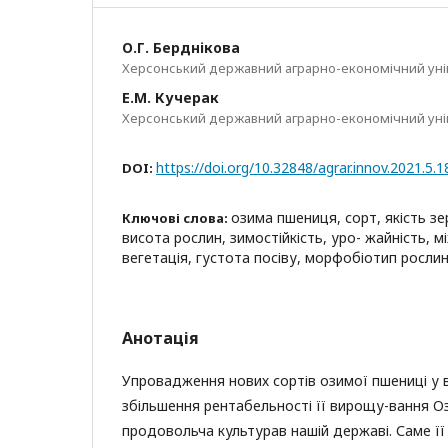
О.Г. Берднікова
Херсонський державний аграрно-економічний уні
Е.М. Кучерак
Херсонський державний аграрно-економічний уні
https://doi.org/10.32848/agrar.innov.2021.5.1
DOI:
озима пшениця, сорт, якість зе
Ключові слова:
висота рослин, зимостійкість, уро- жайність, 
вегетація, густота посіву, морфобіотип росли
Анотація
Упровадження нових сортів озимої пшениці у 
збільшення рентабельності її вирощу-вання О
продовольча культурав нашій державі. Саме її 