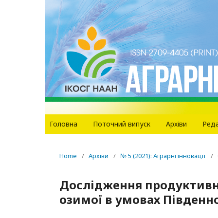
Головна
Поточний випуск
Архіви
Реда
Home
/
Архіви
/
№ 5 (2021): Аграрні інновації
/
Дослідження продуктивн
озимої в умовах Південн