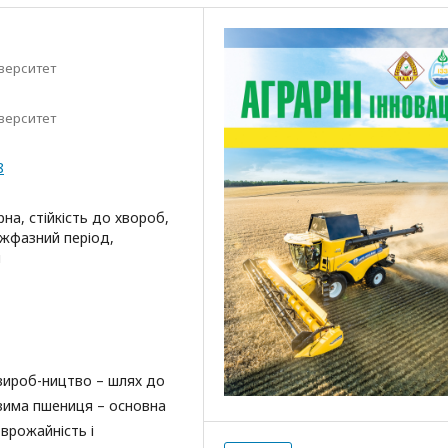
верситет
верситет
8
рна, стійкість до хвороб,
міжфазний період,
н
вироб-ництво – шлях до
зима пшениця – основна
врожайність і