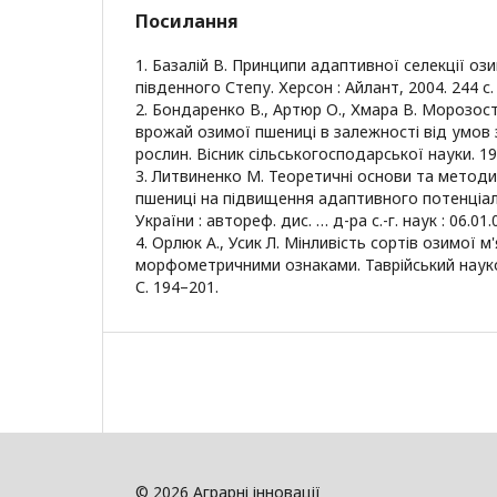
Посилання
1. Базалій В. Принципи адаптивної селекції ози
південного Степу. Херсон : Айлант, 2004. 244 с.
2. Бондаренко В., Артюр О., Хмара В. Морозості
врожай озимої пшениці в залежності від умов
рослин. Вісник сільськогосподарської науки. 197
3. Литвиненко М. Теоретичні основи та методи 
пшениці на підвищення адаптивного потенціа
України : автореф. дис. … д-ра с.-г. наук : 06.01.0
4. Орлюк А., Усик Л. Мінливість сортів озимої м
морфометричними ознаками. Таврійський науков
С. 194–201.
© 2026 Аграрні інновації