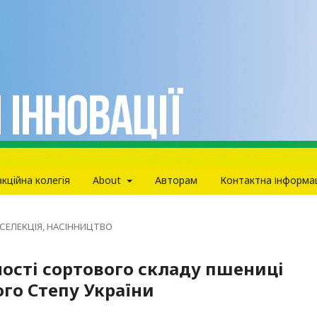
кцiйна колегiя
About
Авторам
Контактна інформа
СЕЛЕКЦІЯ, НАСІННИЦТВО
ості сортового складу пшениці
ого Степу України