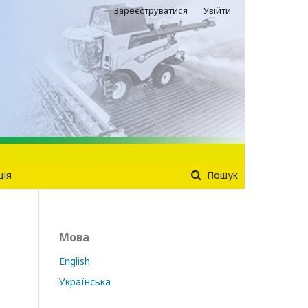
Зареєструватися
Увійти
ція
Пошук
Мова
English
Українська