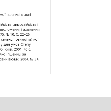
мої пшениці в зоні
йкість, зимостійкість і
 зволоження і живлення
5. № 10. С. 22–26.
селекції озимої м’якої
лу для умов Степу
5. Київ, 2001. 46 с.
'якої пшениці за
ий вісник. 2004. № 34.