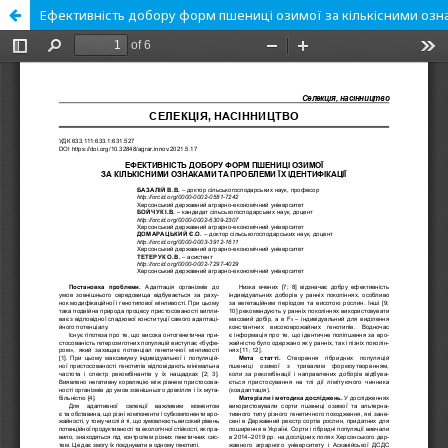
Ефективність добору форм пшениці озимої за кількісними озна