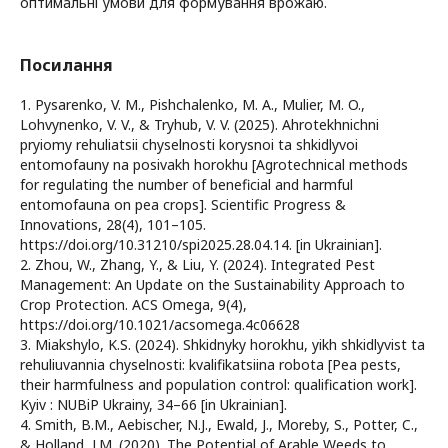
оптимальні умови для формування врожаю.
Посилання
1. Pysarenko, V. M., Pishchalenko, M. A., Mulier, M. O.,
Lohvynenko, V. V., & Tryhub, V. V. (2025). Ahrotekhnichni
pryiomy rehuliatsii chyselnosti korysnoi ta shkidlyvoi
entomofauny na posivakh horokhu [Agrotechnical methods
for regulating the number of beneficial and harmful
entomofauna on pea crops]. Scientific Progress &
Innovations, 28(4), 101–105.
https://doi.org/10.31210/spi2025.28.04.14. [in Ukrainian].
2. Zhou, W., Zhang, Y., & Liu, Y. (2024). Integrated Pest
Management: An Update on the Sustainability Approach to
Crop Protection. ACS Omega, 9(4),
https://doi.org/10.1021/acsomega.4c06628
3. Miakshylo, K.S. (2024). Shkidnyky horokhu, yikh shkidlyvist ta
rehuliuvannia chyselnosti: kvalifikatsiina robota [Pea pests,
their harmfulness and population control: qualification work].
Kyiv : NUBiP Ukrainy, 34–66 [in Ukrainian].
4. Smith, B.M., Aebischer, N.J., Ewald, J., Moreby, S., Potter, C.,
& Holland, J.M. (2020). The Potential of Arable Weeds to