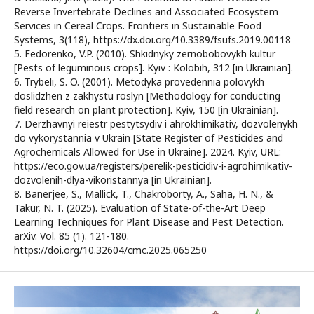
Reverse Invertebrate Declines and Associated Ecosystem
Services in Cereal Crops. Frontiers in Sustainable Food
Systems, 3(118), https://dx.doi.org/10.3389/fsufs.2019.00118
5. Fedorenko, V.P. (2010). Shkidnyky zernobobovykh kultur
[Pests of leguminous crops]. Kyiv : Kolobih, 312 [in Ukrainian].
6. Trybeli, S. O. (2001). Metodyka provedennia polovykh
doslidzhen z zakhystu roslyn [Methodology for conducting
field research on plant protection]. Kyiv, 150 [in Ukrainian].
7. Derzhavnyi reiestr pestytsydiv i ahrokhimikativ, dozvolenykh
do vykorystannia v Ukrain [State Register of Pesticides and
Agrochemicals Allowed for Use in Ukraine]. 2024. Kyiv, URL:
https://eco.gov.ua/registers/perelik-pesticidiv-i-agrohimikativ-
dozvolenih-dlya-vikoristannya [in Ukrainian].
8. Banerjee, S., Mallick, T., Chakroborty, A., Saha, H. N., &
Takur, N. T. (2025). Evaluation of State-of-the-Art Deep
Learning Techniques for Plant Disease and Pest Detection.
arXiv. Vol. 85 (1). 121-180.
https://doi.org/10.32604/cmc.2025.065250