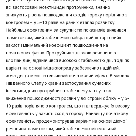
всі застосовані інсектицидні протруйники, значно
знижують рівень пошкодження сходів гороху порівняно з
контролем – у 5–10 разів на ранніх етапах розвитку.
Найбільш ефективним за сукупністю показників виявився
тіаметоксам, який забезпечив найкращий «стартовий»
захист і мінімальний коефіцієнт пошкодження на
початкових фазах. Протруйник з діючою речовиною
клотіанідин, відзначився високою стабільністю дії, тоді як
варіант на основі імідаклоприду забезпечив надійний,
хоча дещо менш інтенсивний початковий ефект. В умовах
Південного Степу України застосування сучасних
інсектицидних протруйників забезпечував суттєве
зниження пошкодженості рослин у всі строки обліку – у 5–
10 разів порівняно з контролем, що підтверджує їх високу
ефективність у захисті сходів гороху. Найвищу початкову
ефективність, продемонстрував варіант на основі діючої
речовини тіаметоксам, який забезпечив мінімальний