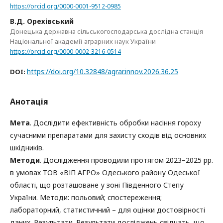
https://orcid.org/0000-0001-9512-0985
В.Д. Орехівський
Донецька державна сільськогосподарська дослідна станція
Національної академії аграрних наук України
https://orcid.org/0000-0002-3216-0514
https://doi.org/10.32848/agrar.innov.2026.36.25
DOI:
Анотація
Мета
. Дослідити ефективність обробки насіння гороху
сучасними препаратами для захисту сходів від основних
шкідників.
Методи
. Дослідження проводили протягом 2023–2025 рр.
в умовах ТОВ «ВІП АГРО» Одеського району Одеської
області, що розташоване у зоні Південного Степу
України. Методи: польовий; спостереження;
лабораторний, статистичний – для оцінки достовірності
даних. Результати. Результати досліджень свідчать, що