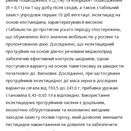
рівень пошкодженості (2,1%) та коефіцієнт пошкодження
(R = 0,11) на 1-шу добу після сходів, а також стабільний
захист упродовж перших 10 діб вегетації. Інсектицид на
основі клотіанідина, характеризувався високою
стабільністю дії протягом усього періоду спостережень,
що обумовлено його значною мобільністю у рослині та
пролонгованою дією. Досліджено, що інсектицидний
протруйник на основі діючої речовини імідаклоприд
забезпечив ефективний контроль шкідників, однак
поступався варіанту на основі тіаметоксаму за швидкістю
початкової дії. Висновки. Досліджено, при застосуванні
протруйників інсектицидної дії маса зерна в дослідних
варіантах сягала від 193,5 до 241,0 г, прибавка урожаю
становила 0,43–0,65 т/га відповідно. Використання
інсектицидних протруйників насіння є доцільним,
екологічно обґрунтованим та економічно вигідним
заходом захисту посівів гороху, який дозволяє зменшити
пестицидне навантаження на довкілля та забезпечити