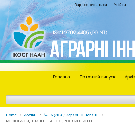
Зареєструватися
Увійти
Головна
Поточний випуск
Архі
Home
/
Архіви
/
№ 36 (2026): Аграрні інновації
/
МЕЛІОРАЦІЯ, ЗЕМЛЕРОБСТВО, РОСЛИННИЦТВО