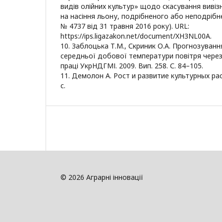
видів олійних культур» щодо скасування вивіз
на насіння льону, подрібненого або неподрібне
№ 4737 від 31 травня 2016 року). URL:
https://ips.ligazakon.net/document/XH3NL00A.
10. Заблоцька Т.М., Скриник О.А. Прогнозуванн
середньої добової температури повітря через 
праці УкрНДГМІ. 2009. Вип. 258. С. 84–105.
11. Демолон А. Рост и развитие культурных рас
с.
© 2026 Аграрні інновації