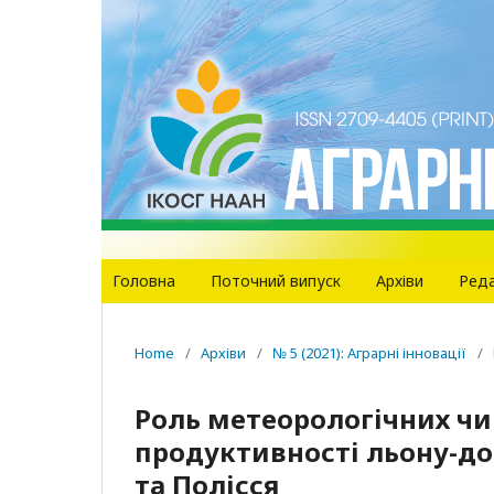
Головна
Поточний випуск
Архіви
Реда
Home
/
Архіви
/
№ 5 (2021): Аграрні інновації
/
Роль метеорологічних чи
продуктивності льону-до
та Полісся