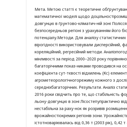
Мета. Метою статті є теоретичне обґрунтува
математичної моделі щодо доцільностірозміщ
довгунцю в ґрунтово-кліматич-ній зоні Полісся
безпосередньов регіоні з урахуванням його бі
потенціалу.Методи. Для аналізу статистичних
вірогідності використовували дисперсійний, фа
кореляційний, регресійний методи. Аналізпогод
мінливості за період 2000–2020 року порівняно
багаторічними показ-никами проводився на осн
коефіцієнта сут-тєвості відхилень (Кс) елемент
агрометеорологічногорежиму кожного з дослі
середніхбагаторічних. Результати. Аналіз стат
2016 роки свідчить про те, що стабільність ф
льону-довгунцю в зоні Лісостепупрактично від
нестабільна за раху-нок як розривів розміщення 
врожайностіокремих регіонів зони. Урожайніст
істотноваріювалась від 0,36 т (2003 рік), 0,42 т 