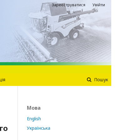
Зареєструватися
Увійти
ція
Пошук
Мова
English
го
Українська