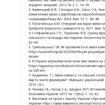
північної частини Луганської області. Вісник 
аграрної академії. 2012. № 2. С. 14–20.
2. Камінський В.Ф., Голодна А.В., Гресь С.А. Зн
кліматичних умов у виробництві зернобобових 
і кормовиробництво. 2004. Вип. 53. С. 38–48.
3. Лопатинська А.Ю. Очікувані наслідки зміни кл
Дніпропетровського університету. 2011. Вип. 5(2
4. Стефановська Т.Р., Підліснюк В.В. Оцінка вра
сільського господарства України. Екологічна без
62–66.
5. Трипольська Г.М. Як проявляється зміна клім
https://ua.boell.org/uk/2020/06/09/yak-proyavlya
ukraini.
6. В Українi агрокліматичні зони змістилися на 
https://agravery.com/uk/posts/show/vukraini-agrokl
na-200-km.
7. Адаменко Т.І. Зміна клімату та сільське госп
варто знати фермерам? Німецько-український 
2019. 34 с.
8. Чехова І.В., Чехов С.А., Шкурко М.П. Вітчизн
Економіка України. 2017. № 1 (662). С. 52–63.
9. Висновок на проєкт Закону України «Про вн
України «Про ставки вивізного (експортного) м