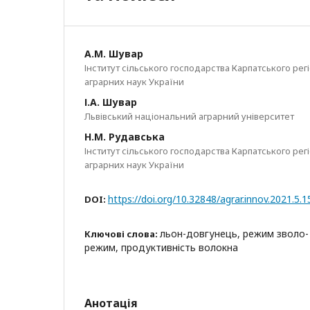
А.М. Шувар
Інститут сільського господарства Карпатського рег
аграрних наук України
І.А. Шувар
Львівський національний аграрний університет
Н.М. Рудавська
Інститут сільського господарства Карпатського рег
аграрних наук України
https://doi.org/10.32848/agrar.innov.2021.5.1
DOI:
льон-довгунець, режим зволо-
Ключові слова:
режим, продуктивність волокна
Анотація