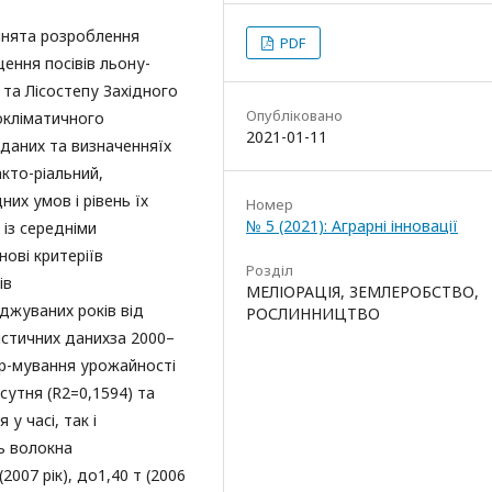
ннята розроблення
PDF
ення посівів льону-
 та Лісостепу Західного
Опубліковано
окліматичного
2021-01-11
 даних та визначенняїх
кто-ріальний,
них умов і рівень їх
Номер
№ 5 (2021): Аграрні інновації
 із середніми
ові критеріїв
Розділ
ів
МЕЛІОРАЦІЯ, ЗЕМЛЕРОБСТВО,
джуваних років від
РОСЛИННИЦТВО
истичних данихза 2000–
ор-мування урожайності
сутня (R2=0,1594) та
у часі, так і
ь волокна
(2007 рік), до1,40 т (2006