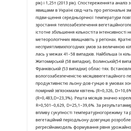
рік) і 1,25т (2013 рік). Спостереженнята аналі
явищами в Україні свід-чать про регіональні зм
підви-щення середньорічної температури повіт
зростання теплозабезпечення вегетаційногопе
істотне збільшення кількостіта інтенсивності 
метеорологічних явищнавіть у регіонах. Кратн
несприятливихпогодних умов за величиною кіл
лась у межах 41–58 випадків. Найбільша їх кіль
Житомирській (58 випадки), Волинській(54 випа
Франківській (53 випадки) облас-тях. Встановл
вологозабезпеченістю місяціввегетаційного пе
продуктивністю льону-дов-гунцю в умовах зон
помірний зв’язокмали квітень (R=0,326, D=10,6
(R=0,483,D=23,3%). Решта місяців значно коре
R=0,501–0,629, D=25,1–39,6%. За результатами
впливу сукупності температурногорежиму та р
вегетаційний періодльону-довгунцю розробл
регресійнамодель формування рівня урожайно