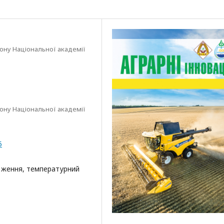
іону Національної академії
іону Національної академії
5
 ження, температурний