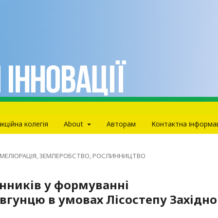
кцiйна колегiя
About
Авторам
Контактна інформа
МЕЛІОРАЦІЯ, ЗЕМЛЕРОБСТВО, РОСЛИННИЦТВО
нників у формуванні
вгунцю в умовах Лісостепу Західно