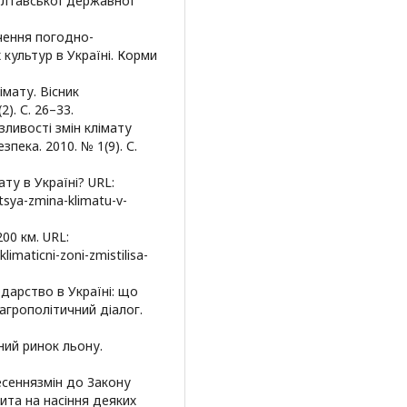
Полтавської державної
ачення погодно-
культур в Україні. Корми
імату. Вісник
). С. 26–33.
зливості змін клімату
пека. 2010. № 1(9). С.
ату в Україні? URL:
etsya-zmina-klimatu-v-
200 км. URL:
imaticni-zoni-zmistilisa-
одарство в Україні: що
агрополітичний діалог.
яний ринок льону.
есеннязмін до Закону
ита на насіння деяких