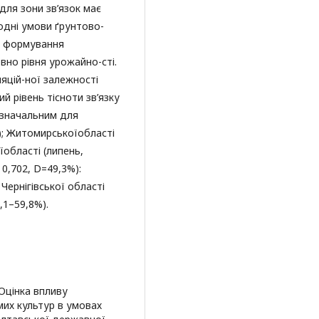
для зони зв’язок має
годні умови ґрунтово-
а формування
вно рівня урожайно-сті.
яцій-ної залежності
 рівень тісноти зв’язку
изначальним для
); Житомирськоїобласті
їобласті (липень,
 0,702, D=49,3%):
 Чернігівської області
,1–59,8%).
 Оцінка впливу
мих культур в умовах