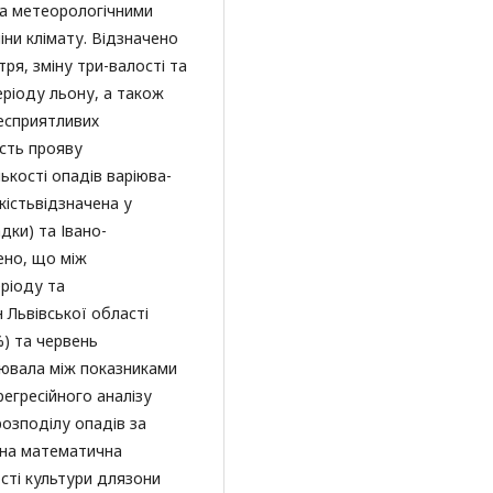
з за метеорологічними
іни клімату. Відзначено
ря, зміну три-валості та
ріоду льону, а також
несприятливих
ість прояву
ькості опадів варіюва-
кістьвідзначена у
дки) та Івано-
ено, що між
ріоду та
 Львівської області
%) та червень
лювала між показниками
регресійного аналізу
озподілу опадів за
ена математична
сті культури длязони