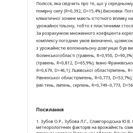
Полісся, яка свідчить про те, що у середньому
помірну силу (R=0,392, D=15,4%).Висновки. По
кліматичної зонине мають істотного впливу н
урожайностільону, тобто є пластичними стосо
За розрахунком множинного коефіцієнта корел
комплексу погодних умов визначено, щовисокий
з урожайністю волокнальону-довгунцю був в
Волинськоїобласті (травень, R=0,950, D=90,3%
(травень, R=0,812, D=65,9%); Івано-Франківсько
R=0,679, D=46,1); Львівської області(липень, R=
Рівненської області(липень, R=0,773, D=53,7%);
(кві-тень, липень, серпень, R=0,749–0,773, D=56
Посилання
1. Зубов О.Р., Зубова Л.Г., Славгородська Ю.В.
метеорологічних факторів на врожайність ози