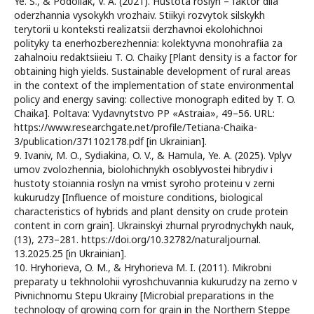
Ye. S., & Podoliak, V. A. (2021). Hustota roslyn – faktor dlia
oderzhannia vysokykh vrozhaiv. Stiikyi rozvytok silskykh
terytorii u konteksti realizatsii derzhavnoi ekolohichnoi
polityky ta enerhozberezhennia: kolektyvna monohrafiia za
zahalnoiu redaktsiieiu T. O. Chaiky [Plant density is a factor for
obtaining high yields. Sustainable development of rural areas
in the context of the implementation of state environmental
policy and energy saving: collective monograph edited by T. O.
Chaika]. Poltava: Vydavnytstvo PP «Astraia», 49–56. URL:
https://www.researchgate.net/profile/Tetiana-Chaika-
3/publication/371102178.pdf [in Ukrainian].
9. Ivaniv, M. O., Sydiakina, O. V., & Hamula, Ye. A. (2025). Vplyv
umov zvolozhennia, biolohichnykh osoblyvostei hibrydiv i
hustoty stoiannia roslyn na vmist syroho proteinu v zerni
kukurudzy [Influence of moisture conditions, biological
characteristics of hybrids and plant density on crude protein
content in corn grain]. Ukrainskyi zhurnal pryrodnychykh nauk,
(13), 273–281. https://doi.org/10.32782/naturaljournal.
13.2025.25 [in Ukrainian].
10. Hryhorieva, O. M., & Hryhorieva M. I. (2011). Mikrobni
preparaty u tekhnolohii vyroshchuvannia kukurudzy na zerno v
Pivnichnomu Stepu Ukrainy [Microbial preparations in the
technology of growing corn for grain in the Northern Steppe