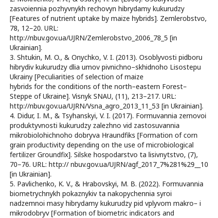
zasvoiennia pozhyvnykh rechovyn hibrydamy kukurudzy
[Features of nutrient uptake by maize hybrids]. Zemlerobstvo,
78, 12–20. URL:
http://nbuv.gov.ua/UJRN/Zemlerobstvo_2006_78_5 [in
Ukrainian].
3. Shtukin, M. O., & Onychko, V. I. (2013). Osoblyvosti pidboru
hibrydiv kukurudzy dlia umov pivnichno–skhidnoho Lisostepu
Ukrainy [Peculiarities of selection of maize
hybrids for the conditions of the north–eastern Forest–
Steppe of Ukraine]. Visnyk SNAU, (11), 213–217. URL:
http://nbuv.gov.ua/UJRN/Vsna_agro_2013_11_53 [in Ukrainian].
4. Didur, I. M., & Tsyhanskyi, V. I. (2017). Formuvannia zernovoi
produktyvnosti kukurudzy zalezhno vid zastosuvannia
mikrobiolohichnoho dobryva Hraundfiks [Formation of corn
grain productivity depending on the use of microbiological
fertilizer Groundfix]. Silske hospodarstvo ta lisivnytstvo, (7),
70–76. URL: http:// nbuv.gov.ua/UJRN/agf_2017_7%281%29__10
[in Ukrainian].
5. Pavlichenko, K. V., & Hrabovskyi, M. B. (2022). Formuvannia
biometrychnykh pokaznykiv ta nakopychennia syroi
nadzemnoi masy hibrydamy kukurudzy pid vplyvom makro– i
mikrodobryv [Formation of biometric indicators and