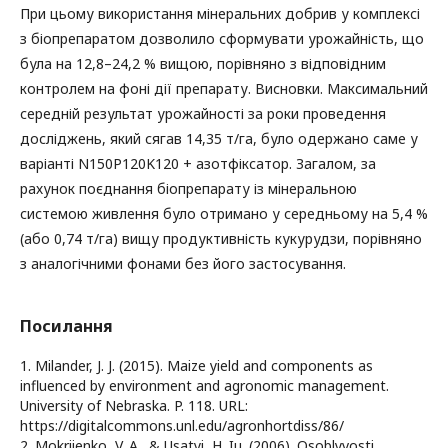
При цьому використання мінеральних добрив у комплексі
з біопрепаратом дозволило сформувати урожайність, що
була на 12,8–24,2 % вищою, порівняно з відповідним
контролем на фоні дії препарату. Висновки. Максимальний
середній результат урожайності за роки проведення
досліджень, який сягав 14,35 т/га, було одержано саме у
варіанті N150P120K120 + азотфіксатор. Загалом, за
рахунок поєднання біопрепарату із мінеральною
системою живлення було отримано у середньому на 5,4 %
(або 0,74 т/га) вищу продуктивність кукурудзи, порівняно
з аналогічними фонами без його застосування.
Посилання
1. Milander, J. J. (2015). Maize yield and components as
influenced by environment and agronomic management.
University of Nebraska. P. 118. URL:
https://digitalcommons.unl.edu/agronhortdiss/86/
2. Mokriienko, V. A., & Usatyi, H. Iu. (2006). Osoblyvosti