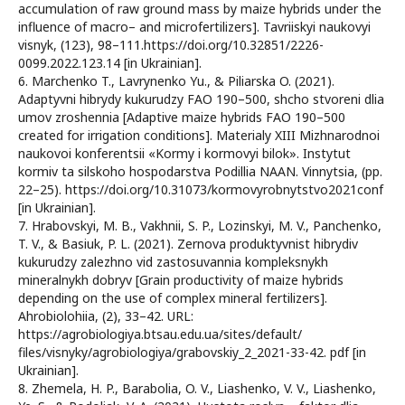
accumulation of raw ground mass by maize hybrids under the
influence of macro– and microfertilizers]. Tavriiskyi naukovyi
visnyk, (123), 98–111.https://doi.org/10.32851/2226-
0099.2022.123.14 [in Ukrainian].
6. Marchenko T., Lavrynenko Yu., & Piliarska O. (2021).
Adaptyvni hibrydy kukurudzy FAO 190–500, shcho stvoreni dlia
umov zroshennia [Adaptive maize hybrids FAO 190–500
created for irrigation conditions]. Materialy XIII Mizhnarodnoi
naukovoi konferentsii «Kormy i kormovyi bilok». Instytut
kormiv ta silskoho hospodarstva Podillia NAAN. Vinnytsia, (pp.
22–25). https://doi.org/10.31073/kormovyrobnytstvo2021conf
[in Ukrainian].
7. Hrabovskyi, M. B., Vakhnii, S. P., Lozinskyi, M. V., Panchenko,
T. V., & Basiuk, P. L. (2021). Zernova produktyvnist hibrydiv
kukurudzy zalezhno vid zastosuvannia kompleksnykh
mineralnykh dobryv [Grain productivity of maize hybrids
depending on the use of complex mineral fertilizers].
Ahrobiolohiia, (2), 33–42. URL:
https://agrobiologiya.btsau.edu.ua/sites/default/
files/visnyky/agrobiologiya/grabovskiy_2_2021-33-42. pdf [in
Ukrainian].
8. Zhemela, H. P., Barabolia, O. V., Liashenko, V. V., Liashenko,