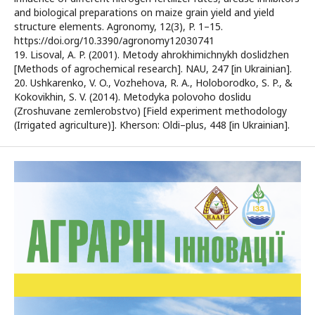
and biological preparations on maize grain yield and yield
structure elements. Agronomy, 12(3), P. 1–15.
https://doi.org/10.3390/agronomy12030741
19. Lisoval, A. P. (2001). Metody ahrokhimichnykh doslidzhen
[Methods of agrochemical research]. NAU, 247 [in Ukrainian].
20. Ushkarenko, V. O., Vozhehova, R. A., Holoborodko, S. P., &
Kokovikhin, S. V. (2014). Metodyka polovoho doslidu
(Zroshuvane zemlerobstvo) [Field experiment methodology
(Irrigated agriculture)]. Kherson: Oldi–plus, 448 [in Ukrainian].