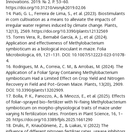
Innovations. 2019. № 2. P. 53–60.
https://doi.org/10.31210/visnyk2019.02.06
14. Piati, G. L., Ferreira de Lima, S., et al. (2023). Biostimulants
in corn cultivation as a means to alleviate the impacts of
irregular water regimes induced by climate change. Plants,
12(13), 2569. https://doi.org/10.3390/plants12132569
15. Torres Vera, R., Bernabé García, A. J., et al. (2024).
Application and effectiveness of Methylobacterium
symbioticum as a biological inoculant in maize. Folia
Microbiologica, 69, 121–131. DOI: 10.1007/S12223-023-01078-
4.
16. Rodrigues, M. A., Correia, C. M., & Arrobas, M. (2024). The
Application of a Foliar Spray Containing Methylobacterium
symbioticum Had a Limited Effect on Crop Yield and Nitrogen
Recovery in Field and Pot–Grown Maize. Plants, 13(20), 2909.
DOI: 10.3390/plants13202909.
17. Bolla, P. K., Panozzo, A., & Minozzi, E., et al. (2025). Effects
of foliar–sprayed bio–fertilizer with N–fixing Methylobacterium
symbioticum on morpho–physiological traits of maize under
varying N fertilization rates. Frontiers in Plant Science, 16, 1–
20. https://doi.org/10.3389/fpls.2025.1661290
18. Drulis, P., Kriaučiūnienė, Z., & Liakas, V. (2022) The
influence of different nitrogen fertilizer rates, urease inhibitors