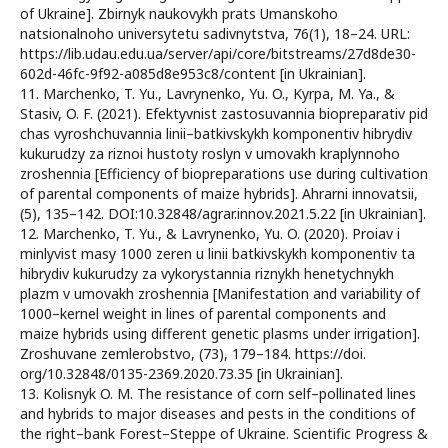
of Ukraine]. Zbirnyk naukovykh prats Umanskoho
natsionalnoho universytetu sadivnytstva, 76(1), 18–24. URL:
https://lib.udau.edu.ua/server/api/core/bitstreams/27d8de30-
602d-46fc-9f92-a085d8e953c8/content [in Ukrainian].
11. Marchenko, T. Yu., Lavrynenko, Yu. O., Kyrpa, M. Ya., &
Stasiv, O. F. (2021). Efektyvnist zastosuvannia biopreparativ pid
chas vyroshchuvannia linii–batkivskykh komponentiv hibrydiv
kukurudzy za riznoi hustoty roslyn v umovakh kraplynnoho
zroshennia [Efficiency of biopreparations use during cultivation
of parental components of maize hybrids]. Ahrarni innovatsii,
(5), 135–142. DOI:10.32848/agrar.innov.2021.5.22 [in Ukrainian].
12. Marchenko, T. Yu., & Lavrynenko, Yu. O. (2020). Proiav i
minlyvist masy 1000 zeren u linii batkivskykh komponentiv ta
hibrydiv kukurudzy za vykorystannia riznykh henetychnykh
plazm v umovakh zroshennia [Manifestation and variability of
1000–kernel weight in lines of parental components and
maize hybrids using different genetic plasms under irrigation].
Zroshuvane zemlerobstvo, (73), 179–184. https://doi.
org/10.32848/0135-2369.2020.73.35 [in Ukrainian].
13. Kolisnyk O. M. The resistance of corn self–pollinated lines
and hybrids to major diseases and pests in the conditions of
the right–bank Forest–Steppe of Ukraine. Scientific Progress &