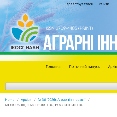
Зареєструватися
Увійти
Головна
Поточний випуск
Архі
Home
/
Архіви
/
№ 36 (2026): Аграрні інновації
/
МЕЛІОРАЦІЯ, ЗЕМЛЕРОБСТВО, РОСЛИННИЦТВО