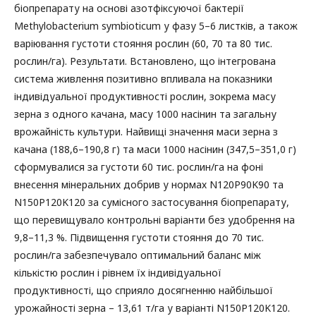
біопрепарату на основі азотфіксуючої бактерії
Methylobacterium symbioticum у фазу 5–6 листків, а також
варіювання густоти стояння рослин (60, 70 та 80 тис.
рослин/га). Результати. Встановлено, що інтегрована
система живлення позитивно впливала на показники
індивідуальної продуктивності рослин, зокрема масу
зерна з одного качана, масу 1000 насінин та загальну
врожайність культури. Найвищі значення маси зерна з
качана (188,6–190,8 г) та маси 1000 насінин (347,5–351,0 г)
сформувалися за густоти 60 тис. рослин/га на фоні
внесення мінеральних добрив у нормах N120P90K90 та
N150P120K120 за сумісного застосування біопрепарату,
що перевищувало контрольні варіанти без удобрення на
9,8–11,3 %. Підвищення густоти стояння до 70 тис.
рослин/га забезпечувало оптимальний баланс між
кількістю рослин і рівнем їх індивідуальної
продуктивності, що сприяло досягненню найбільшої
урожайності зерна – 13,61 т/га у варіанті N150P120K120.