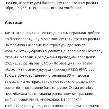
насінин, азотфіксуючі бактерії, густота стояння рослин,
гібрид P9255, інтегрована система удобрення
Анотація
Мета. Встановити вплив поєднання мінеральних добрив
та біопрепарату Блу N за різної густоти стояння рослин
на формування елементів структури врожаю та
урожайність кукурудзи в умовах Центрального Лісостепу
України. Методи. Дослідження проводили впродовж
2023–2025 рр. на базі СТОВ «Любарецьке» Київської
області на посівах кукурудзи гібриду Р9255 (ФАО 330).
Площа облікової ділянки становила 33 м², дослід
закладали з чотирикратною повторністю, розміщення
варіантів – послідовне багатоярусне. Схема досліду
передбачала застосування різних норм мінеральних
добрив (N60P45K45, N90P60K60, N120P90K90,
N150P120K120) у поєднанні з позакореневим внесенням