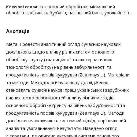
інтенсивний обробіток, мінімальний
Ключові слова:
обробіток, кількість бур’янів, насіннєвий банк, урожайність
Анотація
Мета. Провести аналітичний огляд сучасних наукових
досліджень щодо впливу різних систем основного
обробітку ґрунту (традиційної та альтернативних
технологій обробітку) на рівень забур’яненості та
продуктивність посівів кукурудзи (Zea mays L.). Матеріали
та методи. Методологічну основу дослідження
становлять сучасні наукові праці українських і зарубіжних
вчених щодо особливостей впливу різних методів
основного обробітку ґрунту на рівень забур’яненості та
продуктивність посівів кукурудзи (Zea mays L.). Методи
дослідження включають системний підхід, порівняльний
аналіз та узагальнення. Результати. Наведено огляд
літератури, де описано актуальні системи основного