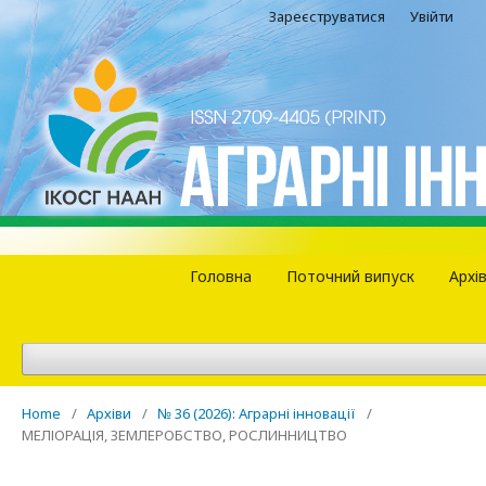
Зареєструватися
Увійти
Головна
Поточний випуск
Архі
Home
/
Архіви
/
№ 36 (2026): Аграрні інновації
/
МЕЛІОРАЦІЯ, ЗЕМЛЕРОБСТВО, РОСЛИННИЦТВО