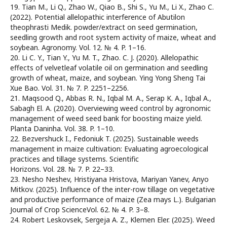
19. Tian M., Li Q., Zhao W., Qiao B., Shi S., Yu M., Li X., Zhao C.
(2022). Potential allelopathic interference of Abutilon
theophrasti Medik. powder/extract on seed germination,
seedling growth and root system activity of maize, wheat and
soybean. Agronomy. Vol. 12. № 4. P. 1–16.
20. Li C. Y., Tian Y., Yu M. T., Zhao. C. J. (2020). Allelopathic
effects of velvetleaf volatile oil on germination and seedling
growth of wheat, maize, and soybean. Ying Yong Sheng Tai
Xue Bao. Vol. 31. № 7. P. 2251–2256.
21. Maqsood Q., Abbas R. N., Iqbal M. A., Serap K. A., Iqbal A.,
Sabagh El. A. (2020). Overviewing weed control by agronomic
management of weed seed bank for boosting maize yield.
Planta Daninha. Vol. 38. P. 1–10.
22. Bezvershuck I., Fedoniuk T. (2025). Sustainable weeds
management in maize cultivation: Evaluating agroecological
practices and tillage systems. Scientific
Horizons. Vol. 28. № 7. P. 22–33.
23. Nesho Neshev, Hristiyana Hristova, Mariyan Yanev, Anyo
Mitkov. (2025). Influence of the inter-row tillage on vegetative
and productive performance of maize (Zea mays L.). Bulgarian
Journal of Crop ScienceVol. 62. № 4. P. 3–8.
24. Robert Leskovsek, Sergeja A. Z., Klemen Eler. (2025). Weed