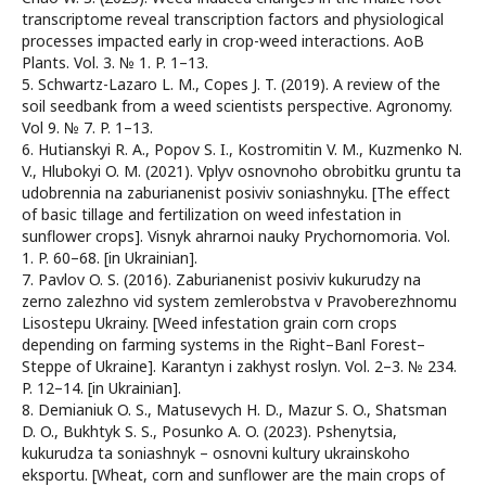
transcriptome reveal transcription factors and physiological
processes impacted early in crop-weed interactions. AoB
Plants. Vol. 3. № 1. P. 1–13.
5. Schwartz-Lazaro L. M., Copes J. T. (2019). A review of the
soil seedbank from a weed scientists perspective. Agronomy.
Vol 9. № 7. P. 1–13.
6. Hutianskyi R. A., Popov S. I., Kostromitin V. M., Kuzmenko N.
V., Hlubokyi O. M. (2021). Vplyv osnovnoho obrobitku gruntu ta
udobrennia na zaburianenist posiviv soniashnyku. [The effect
of basic tillage and fertilization on weed infestation in
sunflower crops]. Visnyk ahrarnoi nauky Prychornomoria. Vol.
1. P. 60–68. [in Ukrainian].
7. Pavlov O. S. (2016). Zaburianenist posiviv kukurudzy na
zerno zalezhno vid system zemlerobstva v Pravoberezhnomu
Lisostepu Ukrainy. [Weed infestation grain corn crops
depending on farming systems in the Right–Banl Forest–
Steppe of Ukraine]. Karantyn i zakhyst roslyn. Vol. 2–3. № 234.
P. 12–14. [in Ukrainian].
8. Demianiuk O. S., Matusevych H. D., Mazur S. O., Shatsman
D. O., Bukhtyk S. S., Posunko A. O. (2023). Pshenytsia,
kukurudza ta soniashnyk – osnovni kultury ukrainskoho
eksportu. [Wheat, corn and sunflower are the main crops of