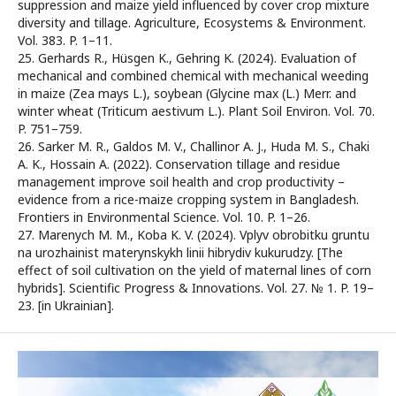
suppression and maize yield influenced by cover crop mixture
diversity and tillage. Agriculture, Ecosystems & Environment.
Vol. 383. P. 1–11.
25. Gerhards R., Hüsgen K., Gehring K. (2024). Evaluation of
mechanical and combined chemical with mechanical weeding
in maize (Zea mays L.), soybean (Glycine max (L.) Merr. and
winter wheat (Triticum aestivum L.). Plant Soil Environ. Vol. 70.
P. 751–759.
26. Sarker M. R., Galdos M. V., Challinor A. J., Huda M. S., Chaki
A. K., Hossain A. (2022). Сonservation tillage and residue
management improve soil health and crop productivity –
evidence from a rice-maize cropping system in Bangladesh.
Frontiers in Environmental Science. Vol. 10. P. 1–26.
27. Marenych M. M., Koba K. V. (2024). Vplyv obrobitku gruntu
na urozhainist materynskykh linii hibrydiv kukurudzy. [The
effect of soil cultivation on the yield of maternal lines of corn
hybrids]. Scientific Progress & Innovations. Vol. 27. № 1. P. 19–
23. [in Ukrainian].