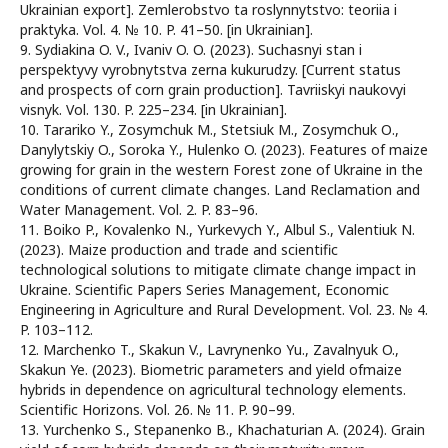
Ukrainian export]. Zemlerobstvo ta roslynnytstvo: teoriia i
praktyka. Vol. 4. № 10. P. 41–50. [in Ukrainian].
9. Sydiakina O. V., Ivaniv O. O. (2023). Suchasnyi stan i
perspektyvy vyrobnytstva zerna kukurudzy. [Current status
and prospects of corn grain production]. Tavriiskyi naukovyi
visnyk. Vol. 130. P. 225–234. [in Ukrainian].
10. Tarariko Y., Zosymchuk M., Stetsiuk M., Zosymchuk О.,
Danylytskiy O., Soroka Y., Hulenko O. (2023). Features of maize
growing for grain in the western Forest zone of Ukraine in the
conditions of current climate changes. Land Reclamation and
Water Management. Vol. 2. P. 83–96.
11. Boiko P., Kovalenko N., Yurkevych Y., Albul S., Valentiuk N.
(2023). Maize production and trade and scientific
technological solutions to mitigate climate change impact in
Ukraine. Scientific Papers Series Management, Economic
Engineering in Agriculture and Rural Development. Vol. 23. № 4.
P. 103–112.
12. Marchenko T., Skakun V., Lavrynenko Yu., Zavalnyuk O.,
Skakun Ye. (2023). Biometric parameters and yield ofmaize
hybrids in dependence on agricultural technology elements.
Scientific Horizons. Vol. 26. № 11. P. 90–99.
13. Yurchenko S., Stepanenko B., Khachaturian A. (2024). Grain