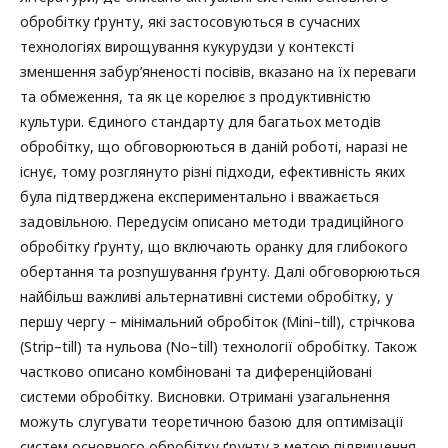
обробітку ґрунту, які застосовуються в сучасних
технологіях вирощування кукурудзи у контексті
зменшення забур’яненості посівів, вказано на їх переваги
та обмеження, та як це корелює з продуктивністю
культури. Єдиного стандарту для багатьох методів
обробітку, що обговорюються в даній роботі, наразі не
існує, тому розглянуто різні підходи, ефективність яких
була підтверджена експериментально і вважається
задовільною. Передусім описано методи традиційного
обробітку ґрунту, що включають оранку для глибокого
обертання та розпушування ґрунту. Далі обговорюються
найбільш важливі альтернативні системи обробітку, у
першу чергу – мінімальний обробіток (Мinі–till), стрічкова
(Strip–till) та нульова (No–till) технології обробітку. Також
частково описано комбіновані та диференційовані
системи обробітку. Висновки. Отримані узагальнення
можуть слугувати теоретичною базою для оптимізації
систем основного обробітку ґрунту з метою підвищення