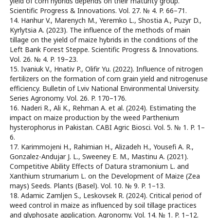
yield of corn hybrids depends on their maturity group.
Scientific Progress & Innovations. Vol. 27. № 4. P. 66–71.
14. Hanhur V., Marenych M., Yeremko L., Shostia A., Puzyr D.,
Kyrlytsia A. (2023). The influence of the methods of main
tillage on the yield of maize hybrids in the conditions of the
Left Bank Forest Steppe. Scientific Progress & Innovations.
Vol. 26. № 4. P. 19–23.
15. Ivaniuk V., Hnativ P., Olifir Yu. (2022). Influence of nitrogen
fertilizers on the formation of corn grain yield and nitrogenuse
efficiency. Bulletin of Lviv National Environmental University.
Series Agronomy. Vol. 26. P. 170–176.
16. Naderi R., Ali K., Rehman A. et al. (2024). Estimating the
impact on maize production by the weed Parthenium
hysterophorus in Pakistan. CABI Agric Biosci. Vol. 5. № 1. P. 1–
6.
17. Karimmojeni H., Rahimian H., Alizadeh H., Yousefi A. R.,
Gonzalez-Andujar J. L., Sweeney E. M., Mastinu A. (2021).
Competitive Ability Effects of Datura stramonium L. and
Xanthium strumarium L. on the Development of Maize (Zea
mays) Seeds. Plants (Basel). Vol. 10. № 9. P. 1–13.
18. Adamic Zamljen S., Leskovsek R. (2024). Critical period of
weed control in maize as influenced by soil tillage practices
and glyphosate application. Agronomy. Vol. 14. № 1. P. 1–12.