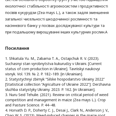
екологічної стабільності агроекосистем і продуктивності
посівів кукурудзи (Zea mays L.), а також задля зменшення
загальної чисельності шкодочинної рослинності та
насіннєвого банку у посівах досліджуваної культури та
при подальшому вирощуванні інших культурних рослин.A
Посилання
1. Shkatula Yu. M., Zabarna T. A., Ostapchuk R. V. (2023).
Suchasnyi stan vyrobnytstva kukurudzy v Ukraini. [Current
status of corn production in Ukraine]. Tavriiskyi naukovyi
visnyk. Vol. 139. № 2. P. 182–189. [in Ukrainian].
2. Statystychnyi zbirnyk “Silske hospodarstvo Ukrainy 2022”
[Statistical collection “Agriculture of Ukraine 2022”]: Derzhavna
sluzhba statystyky Ukrainy. 2023. P. 162. [in Ukrainian].
3. Nuru Seid Tehulie. (2021). Review on critical period of weed
competition and management in maize (Zea mays L.). Crop
and Pasture Science. P. 44–48.
4. Horvath D. P., Doherty C. J., Desai J., Clark N., Anderson J. V.,
Chao W. S. (2023). Weed-induced changes in the maize root