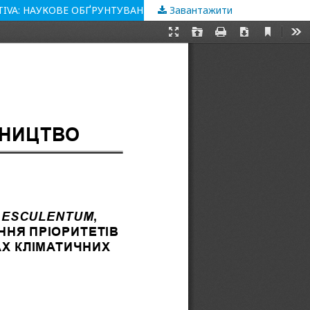
Завантажити
АНАЛІЗ ГЛОБАЛЬНИХ ТРЕНДІВ ВИРОБНИЦТВА FAGOPYRUM ESCULENTUM, PANICUM MILIACEUM ТА ORYZA SATIVA: НАУКОВЕ ОБҐРУНТУВАННЯ ПРІОРИТЕТІВ ВІДНОВЛЕННЯ КРУП'ЯНОГО ПІДКОМПЛЕКСУ УКРАЇНИ В УМОВАХ КЛІМАТИЧНИХ ТА БЕЗПЕКОВИХ ВИКЛИКІВ