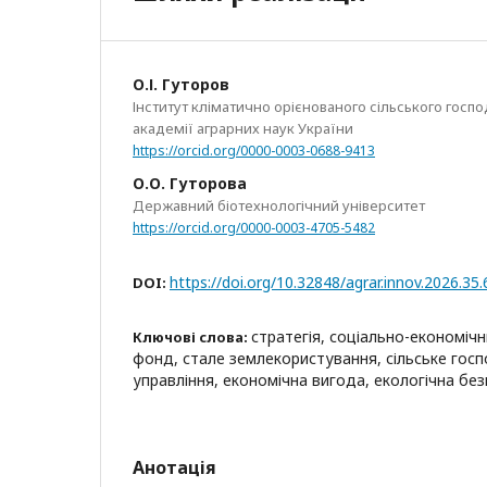
О.І. Гуторов
Інститут кліматично орієнованого сільського госп
академії аграрних наук України
https://orcid.org/0000-0003-0688-9413
О.О. Гуторова
Державний біотехнологічний університет
https://orcid.org/0000-0003-4705-5482
https://doi.org/10.32848/agrar.innov.2026.35.
DOI:
стратегія, соціально-економіч
Ключові слова:
фонд, стале землекористування, сільське гос
управління, економічна вигода, екологічна бе
Анотація