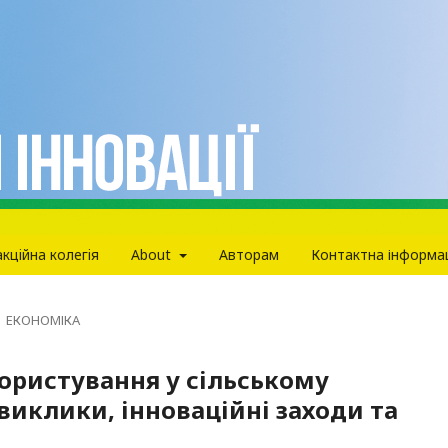
кцiйна колегiя
About
Авторам
Контактна інформа
ЕКОНОМІКА
користування у сільському
виклики, інноваційні заходи та