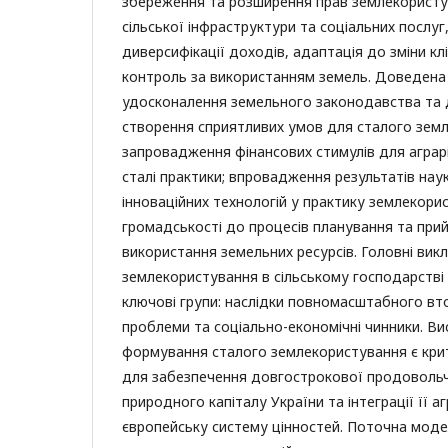
збереження та розширення прав землекористу
сільської інфраструктури та соціальних послу
диверсифікації доходів, адаптація до зміни кл
контроль за використанням земель. Доведена 
удосконалення земельного законодавства та 
створення сприятливих умов для сталого зем
запровадження фінансових стимулів для аграрі
сталі практики; впровадження результатів нау
інноваційних технологій у практику землекори
громадськості до процесів планування та при
використання земельних ресурсів. Головні вик
землекористування в сільському господарстві 
ключові групи: наслідки повномасштабного вто
проблеми та соціально-економічні чинники. Ви
формування сталого землекористування є кр
для забезпечення довгострокової продовольч
природного капіталу України та інтеграції її а
європейську систему цінностей. Поточна мод