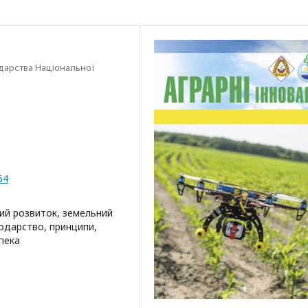
одарства Національної
64
ний розвиток, земельний
подарство, принципи,
зпека