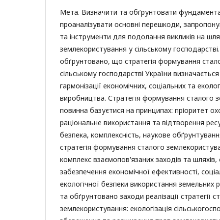
Мета. Визначити та обґрунтовати фундамента
проаналізувати основні перешкоди, запропону
та інструменти для подолання викликів на шл
землекористування у сільському господарстві.
обґрунтовано, що стратегія формування стал
сільському господарстві України визначаєтьс
гармонізації економічних, соціальних та еколог
виробництва. Стратегія формування сталого 
повинна базуєтися на принципах: пріоритет ох
раціональне використання та відтворення ресу
безпека, комплексність, наукове обґрунтуванн
стратегія формування сталого землекористува
комплекс взаємопов'язаних заходів та шляхів,
забезпечення економічної ефективності, соціа
екологічної безпеки використання земельних 
та обґрунтовано заходи реалізації стратегії с
землекористування: екологізація сільськогос