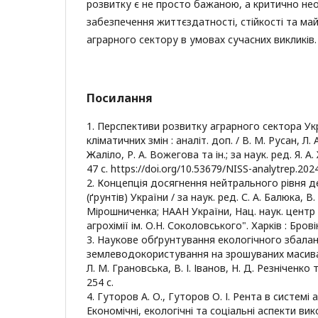
розвитку є не просто бажаною, а критично не
забезпечення життєздатності, стійкості та ма
аграрного сектору в умовах сучасних викликів.
Посилання
1. Перспективи розвитку аграрного сектора Ук
кліматичних змін : аналіт. доп. / В. М. Русан, Л. 
Жаліло, Р. А. Вожегова та ін.; за наук. ред. Я. А.
47 с. https://doi.org/10.53679/NISS-analytrep.202
2. Концепція досягнення нейтрального рівня д
(ґрунтів) України / за наук. ред. С. А. Балюка, 
Мірошниченка; НААН України, Нац. наук. центр 
агрохімії ім. О.Н. Соколовського". Харків : Бровін
3. Наукове обґрунтування екологічного збала
землеводокористування на зрошуваних масивах
Л. М. Грановська, В. І. Іванов, Н. Д. Резніченко 
254 с.
4. Гуторов А. О., Гуторов О. І. Рента в системі 
Економічні, екологічні та соціальні аспекти в