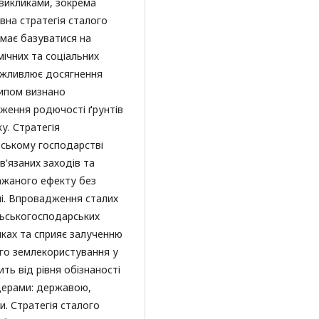
викликами, зокрема
вна стратегія сталого
 має базуватися на
ічних та соціальних
можливлює досягнення
ипом визнано
еження родючості ґрунтів
у. Стратегія
ьському господарстві
в'язаних заходів та
ажаного ефекту без
ні. Впровадження сталих
льськогосподарських
нках та сприяє залученню
ого землекористування у
ть від рівня обізнаності
лдерами: державою,
. Стратегія сталого