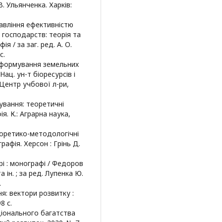
В. Ульянченка. Харків:
правління ефективністю
господарств: теорія та
 / за заг. ред. А. О.
с.
ти формування земельних
Нац. ун-т біоресурсів і
 Центр учбової л-ри,
тування: теоретичні
. К.: Аграрна наука,
еоретико-методологічні
афія. Херсон : Грінь Д.
рі : монографі / Федоров
а ін. ; за ред. Лупенка Ю.
.
я: вектори розвитку :
8 с.
аціонального багатства