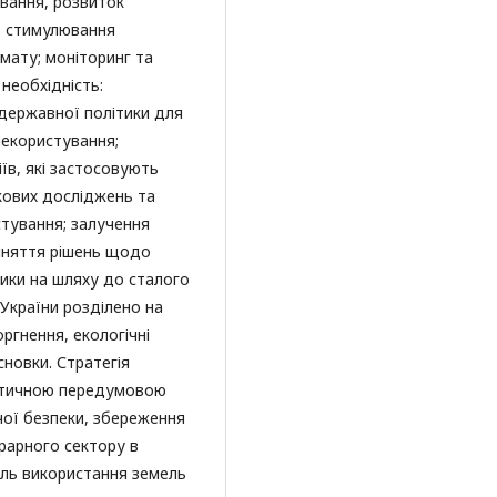
вання, розвиток
г, стимулювання
імату; моніторинг та
необхідність:
державної політики для
лекористування;
їв, які застосовують
кових досліджень та
стування; залучення
йняття рішень щодо
лики на шляху до сталого
України розділено на
ргнення, екологічні
сновки. Стратегія
итичною передумовою
ої безпеки, збереження
грарного сектору в
ель використання земель