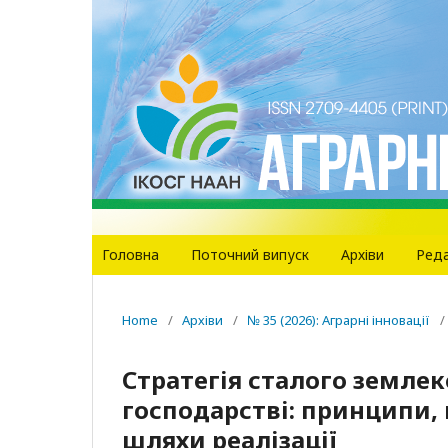
Головна
Поточний випуск
Архіви
Реда
Home
/
Архіви
/
№ 35 (2026): Аграрні інновації
/
Стратегія сталого земле
господарстві: принципи, 
шляхи реалізації