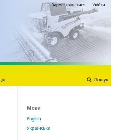
Зареєструватися
Увійти
ція
Пошук
Мова
English
Українська