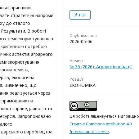
льні принципи,
PDF
вати стратегічні напрями
яху до сталого
 Результати. В роботі
Опубліковано
ого землекористування в
2026-05-06
я критичною потребою
ічних аспектів аграрного
Номер
землекористування
№ 35 (2026): Аграрні інновації
орони земель,
рсів, екологічна
Розділ
я. Визначено, що
ЕКОНОМІКА
ння реалізується через
 спрямованих на
льної справедливості та
ресурсів. Запропоновано
Ця робота ліцензується відповідно
талого
Creative Commons Attribution 4.0
подарського виробництва,
International License
.