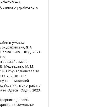
обхідною для
йбутнього українського
раїни в умовах
А. Жураковська, Я. А.
 Жаліла. Київ : НІСД, 2024.
4.09
еградації земель
В. В. Медведєва, М. М.
"Ін-т грунтознавства та
 О.В., 2018. 30 c.
нсування моделей
 України : монографія /
та ін. Одеса : Олді+, 2023.
аграрних відносин.
икористання земельних