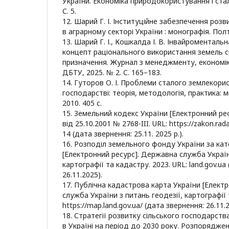
України. Економіка природокористування і стал
С. 5.
12. Шарий Г. І. Інституційне забезпечення роз
в аграрному секторі України : монографія. Полт
13. Шарий Г. І., Кошкалда І. В. Інвайроменталь
концепт раціонального використання земель 
призначення. Журнал з менеджменту, економіки
ДБТУ, 2025. № 2. С. 165–183.
14. Гуторов О. І. Проблеми сталого землекори
господарстві: теорія, методологія, практика: м
2010. 405 с.
15. Земельний кодекс України [Електронний рес
від 25.10.2001 № 2768-III. URL: https://zakon.ra
14 (дата звернення: 25.11. 2025 р.).
16. Розподіл земельного фонду України за кат
[Електронний ресурс]. Державна служба Україн
картографії та кадастру. 2023. URL: land.gov.ua
26.11.2025).
17. Публічна кадастрова карта України [Елект
служба України з питань геодезії, картографії 
https://map.land.gov.ua/ (дата звернення: 26.11.2
18. Стратегії розвитку сільського господарства
в Україні на період до 2030 року. Розпорядже