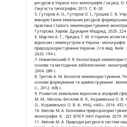
ресурсів в Україні: кол. монографія / за ред. О. 
Смугаста типографія, 2015. С. 8–20.
5. Гуторов А. О., Гуторов О. І., Грошев С. В. У
використання земельних ресурсів фермерських 
практика сталого землекористування: монографія
Гуторова. Харків: Друкарня Мадрид, 2020. 224 
6. Мартин А. Г., Прядка Т. М. Історичні аспек
відносин і землеустрою в Україні : монографія. 
природокористування України. 2-ге вид. Київ :
2020. 194 с.
7. Новаковський Л. Я. Екологізація землекорис
основи та методичне забезпечення : монографія
2004. 288 с.
8. Третяк А. М. Екологія землекористування. Т
основи формування та адміністрування : моногр
С., 2012. 438 с.
9. Розвиток земельних відносин в аграрній сфе
М. М., Месель-Веселяк В. Я., Ходаківська О. В. т
О., Ходаківської О. В. К.: ННЦ «ІАЕ», 2016. 432 с
10. Хвесик М. А. Економіка природокористуванн
монографія. К. : ДУ ІЕПСР НАН України, 2019. 39
11. Хвесик М. А. Природні ресурси в системі н