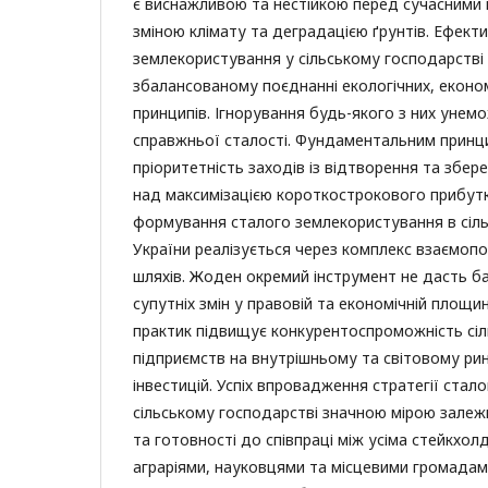
є виснажливою та нестійкою перед сучасними 
зміною клімату та деградацією ґрунтів. Ефекти
землекористування у сільському господарстві
збалансованому поєднанні екологічних, економ
принципів. Ігнорування будь-якого з них уне
справжньої сталості. Фундаментальним принц
пріоритетність заходів із відтворення та збер
над максимізацією короткострокового прибутк
формування сталого землекористування в сіл
України реалізується через комплекс взаємопо
шляхів. Жоден окремий інструмент не дасть б
супутніх змін у правовій та економічній площи
практик підвищує конкурентоспроможність сі
підприємств на внутрішньому та світовому ри
інвестицій. Успіх впровадження стратегії стал
сільському господарстві значною мірою залежи
та готовності до співпраці між усіма стейкхо
аграріями, науковцями та місцевими громадами