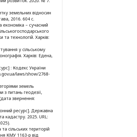
ий розвиток. 2020. № 7.
витку земельних відносин
ава, 2016. 604 с.
на економіка – сучасний
сільськогосподарського
 та технологій. Харків:
стування у сільському
онографія. Харків: Едена,
урс] : Кодекс України
da.gov.ua/laws/show/2768-
егоріями земель
и з питань геодезії,
 (дата звернення:
ронний ресурс]. Державна
та кадастру. 2025. URL:
025).
 та сільських територій
ння КМУ 1163-р від