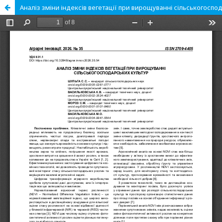
Аналіз зміни індексів вегетації при вирощуванні сільськогоспо