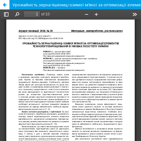
Урожайність зерна пшениці озимої м’якої за оптимізації елеме