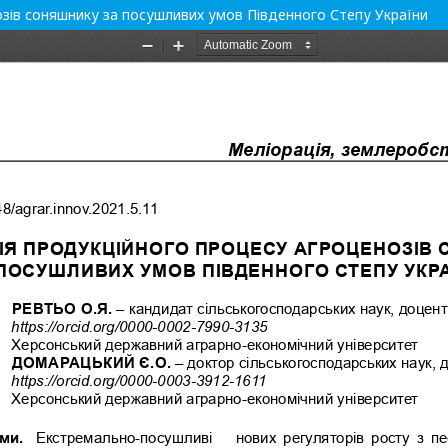
зів соняшнику за посушливих умов Південного Степу України