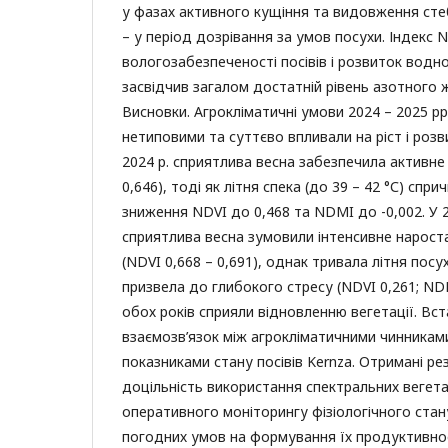
у фазах активного кущіння та видовження стебл
– у період дозрівання за умов посухи. Індекс 
вологозабезпеченості посівів і розвиток водн
засвідчив загалом достатній рівень азотного 
Висновки. Агрокліматичні умови 2024 – 2025 рр.
нетиповими та суттєво впливали на ріст і розв
2024 р. сприятлива весна забезпечила активне 
0,646), тоді як літня спека (до 39 – 42 °С) спр
зниження NDVI до 0,468 та NDMI до -0,002. У 2
сприятлива весна зумовили інтенсивне нарост
(NDVI 0,668 – 0,691), однак тривала літня посу
призвела до глибокого стресу (NDVI 0,261; NDM
обох років сприяли відновленню вегетації. Вс
взаємозв’язок між агрокліматичними чинникам
показниками стану посівів Kernza. Отримані р
доцільність використання спектральних вегета
оперативного моніторингу фізіологічного стану
погодних умов на формування їх продуктивнос