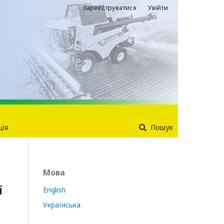
Зареєструватися
Увійти
ція
Пошук
Мова
ї
English
Українська