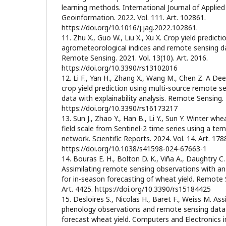
learning methods. International Journal of Applie
Geoinformation. 2022. Vol. 111. Art. 102861.
https://doi.org/10.1016/j.jag.2022.102861.
11. Zhu X., Guo W., Liu X., Xu X. Crop yield predict
agrometeorological indices and remote sensing d
Remote Sensing. 2021. Vol. 13(10). Art. 2016.
https://doi.org/10.3390/rs13102016
12. Li F., Yan H., Zhang X., Wang M., Chen Z. A De
crop yield prediction using multi-source remote s
data with explainability analysis. Remote Sensing. 2
https://doi.org/10.3390/rs16173217
13. Sun J., Zhao Y., Han B., Li Y., Sun Y. Winter whe
field scale from Sentinel-2 time series using a te
network. Scientific Reports. 2024. Vol. 14. Art. 178
https://doi.org/10.1038/s41598-024-67663-1
14. Bouras E. H., Bolton D. K., Viña A., Daughtry C.
Assimilating remote sensing observations with an
for in-season forecasting of wheat yield. Remote S
Art. 4425. https://doi.org/10.3390/rs15184425
15. Desloires S., Nicolas H., Baret F., Weiss M. Ass
phenology observations and remote sensing data 
forecast wheat yield. Computers and Electronics in