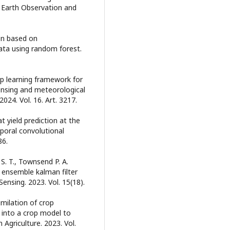
d Earth Observation and
ion based on
ata using random forest.
ep learning framework for
ensing and meteorological
024. Vol. 16. Art. 3217.
at yield prediction at the
mporal convolutional
86.
 S. T., Townsend P. A.
 ensemble kalman filter
ensing. 2023. Vol. 15(18).
imilation of crop
into a crop model to
 Agriculture. 2023. Vol.