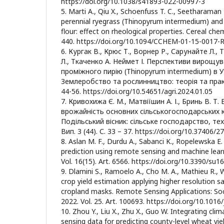
https://doi.org/10.1038/s41893-022-00997-3
5. Marti A., Qiu X., Schoenfuss T. C., Seetharaman 
perennial ryegrass (Thinopyrum intermedium) and 
flour: effect on rheological properties. Cereal che
440. https://doi.org/10.1094/CCHEM-01-15-0017-R
6. Кургак В., Крюс Т., Ворнер Р., Сарунайте Л.,
Л., Ткаченко А. Неймет І. Перспективи вирощу
проміжного пирію (Thinopyrum intermedium) в У
Землеробство та рослинництво: теорія та практи
44-56. https://doi.org/10.54651/agri.2024.01.05
7. Кривохижа Є. М., Матвіїшин А. І., Бринь В. Т.
врожайність основних сільськогосподарських ку
Подільський вісник: сільське господарство, техн
Вип. 3 (44). С. 33 – 37. https://doi.org/10.37406/
8. Aslan M. F., Durdu A., Sabanci K., Ropelewska E.
prediction using remote sensing and machine learni
Vol. 16(15). Art. 6566. https://doi.org/10.3390/su1
9. Dlamini S., Ramoelo A., Cho M. A., Mathieu R.,
crop yield estimation applying higher resolution s
cropland masks. Remote Sensing Applications: So
2022. Vol. 25. Art. 100693. https://doi.org/10.1016
10. Zhou Y., Liu X., Zhu X., Guo W. Integrating cli
sensing data for predicting county-level wheat yie