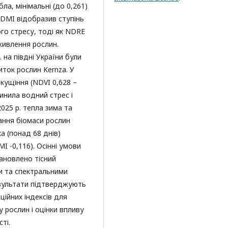
а, мінімальні (до 0,261)
NDMI відобразив ступінь
ого стресу, тоді як NDRE
живлення рослин.
 на півдні України були
иток рослин Kernza. У
кущіння (NDVI 0,628 –
ичинила водний стрес і
025 р. тепла зима та
ання біомаси рослин
ха (понад 68 днів)
I -0,116). Осінні умови
тановлено тісний
и та спектральними
езультати підтверджують
ційних індексів для
 рослин і оцінки впливу
ті.