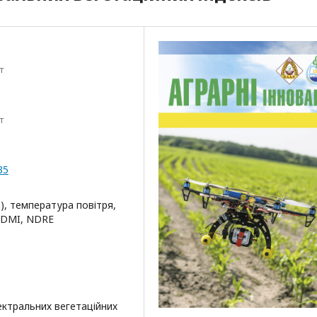
т
т
35
), температура повітря,
 NDMI, NDRE
ектральних вегетаційних