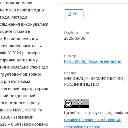
ометеорологічних
 Kernza в період водно-
PDF
етоди. Методи
ослідження виконувалися
лідної справи в
Опубліковано
2026-05-06
ти. Встановлено, що
начною мінливістю та
ів. У 2024 р. помірні
Номер
 сприяли активному
№ 35 (2026): Аграрні інновації
тня аномальна спека (до
Розділ
к ґрунтово-повітряної
МЕЛІОРАЦІЯ, ЗЕМЛЕРОБСТВО,
5 р. тепла зима
РОСЛИННИЦТВО
а весняний період сприяв
валий бездощівний
окого водного стресу
ндексів NDVI, NDMI та
Ця робота ліцензується відповідно
(BBCH) і змінами
Creative Commons Attribution 4.0
628 – 0,691) зафіксовано
International License
.