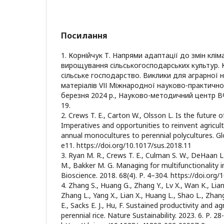
Посилання
1. Корнійчук Т. Напрями адаптації до змін клім
вирощування сільськогосподарських культур. К
сільське господарство. Виклики для аграрної на
матеріалів VІІ Міжнародної науково-практично
березня 2024 р., Науково-методичний центр ВФП
19.
2. Crews T. E., Carton W., Olsson L. Is the future o
Imperatives and opportunities to reinvent agricult
annual monocultures to perennial polycultures. Glob
e11. https://doi.org/10.1017/sus.2018.11
3. Ryan M. R., Crews T. E., Culman S. W., DeHaan L. 
M., Bakker M. G. Managing for multifunctionality in
Bioscience. 2018. 68(4). Р. 4–304. https://doi.org/
4. Zhang S., Huang G., Zhang Y., Lv X., Wan K., Liang
Zhang L., Yang X., Lian X., Huang L., Shao L., Zhang
E., Sacks E. J., Hu, F. Sustained productivity and 
perennial rice. Nature Sustainability. 2023. 6. Р. 28