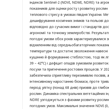
індексів Sentinel-2 (NDVI, NDMI, NDRE) та агр
показників для оцінки росту і розвитку рослин
теплового стресу в умовах півдня України. М
дешифрування космічних знімків та польові д
відповідно до сучасних вимог і стандартів дос
агрономії та точному землеробстві. Результа
погодні умови обох років характеризувалися з
відхиленням від середньобагаторічних показник
температури та достатнє зволоження навесні
кущінню й формуванню стеблостою, тоді як лі
39 – 42°С) і дефіцит опадів зумовили розвито
посухи та пригнічення ростових процесів. У 202
забезпечила сприятливу перезимівлю посівів, 
інтенсивному наростанню біомаси, проте три
період улітку (понад 68 днів) призвів до глиб
рослин. Динаміка спектральних вегетаційних і
NDRE узгоджується з фазами розвитку рослин 
погодних умов. Максимальні значення NDVI (0,