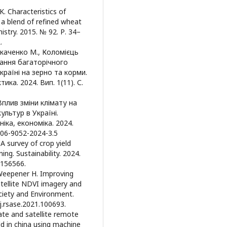
K. Characteristics of
a blend of refined wheat
mistry. 2015. № 92. Р. 34–
.
 Ткаченко М., Коломієць
вання багаторічного
країні на зерно та корми.
ка. 2024. Вип. 1(11). С.
 Вплив зміни клімату на
льтур в Україні.
іка, економіка. 2024.
2706-9052-2024-3.5
 A survey of crop yield
ng. Sustainability. 2024.
6156566.
 Weepener H. Improving
atellite NDVI imagery and
ciety and Environment.
/j.rsase.2021.100693.
mate and satellite remote
ld in china using machine