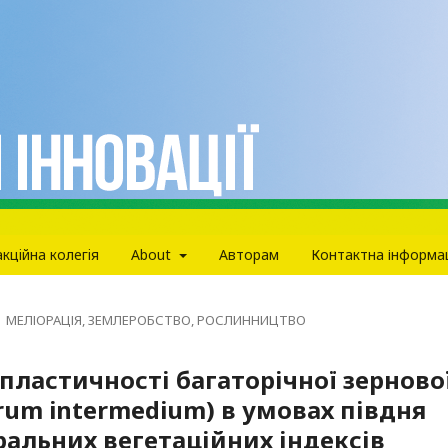
кцiйна колегiя
About
Авторам
Контактна інформа
МЕЛІОРАЦІЯ, ЗЕМЛЕРОБСТВО, РОСЛИННИЦТВО
пластичності багаторічної зерново
rum intermedium) в умовах півдня
ральних вегетаційних індексів