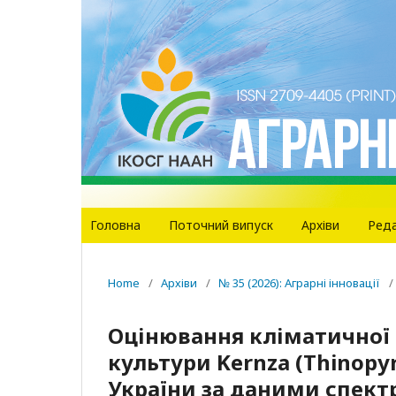
Головна
Поточний випуск
Архіви
Реда
Home
/
Архіви
/
№ 35 (2026): Аграрні інновації
/
Оцінювання кліматичної 
культури Kernza (Thinopy
України за даними спект