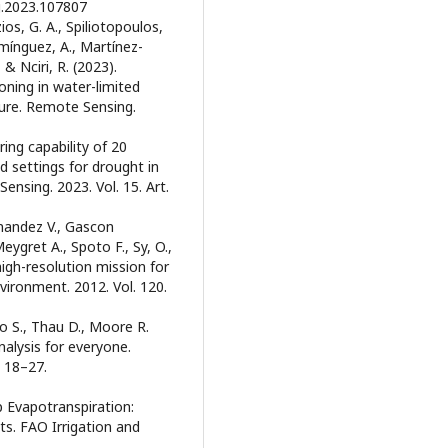
ag.2023.107807
zios, G. A., Spiliotopoulos,
omínguez, A., Martínez-
 & Nciri, R. (2023).
oning in water-limited
ture. Remote Sensing.
ring capability of 20
d settings for drought in
nsing. 2023. Vol. 15. Art.
ernandez V., Gascon
Meygret A., Spoto F., Sy, O.,
 high-resolution mission for
ironment. 2012. Vol. 120.
o S., Thau D., Moore R.
nalysis for everyone.
. 18–27.
op Evapotranspiration:
s. FAO Irrigation and