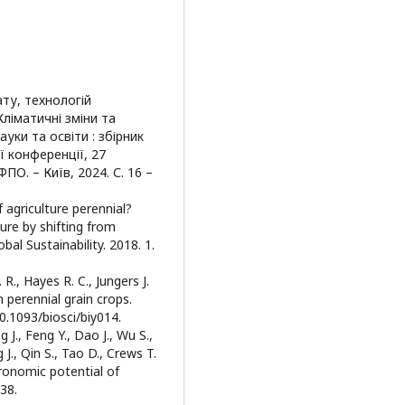
ату, технологій
ліматичні зміни та
уки та освіти : збірник
ї конференції, 27
О. – Київ, 2024. С. 16 –
f agriculture perennial?
ure by shifting from
al Sustainability. 2018. 1.
R., Hayes R. C., Jungers J.
 perennial grain crops.
10.1093/biosci/biy014.
 J., Feng Y., Dao J., Wu S.,
 J., Qin S., Tao D., Crews T.
agronomic potential of
-38.