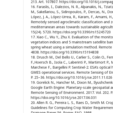
213. Art. 107807. https://doi.org/10.1016/j.comp
16. Faraslis, I., Dalezios, N. R., Alpanakis, N., Tziat
M., Sakellariou, S., Sidiropoulos, P., Dercas, N., D
López, J. A., López-Urrea, R., Karam, F., Amami, H.,
Remotely sensed agroclimatic classification and z
mediterranean areas towards sustainable agricul
15(24). 5720. https://doi.org/10.3390/rs15245720
17. Xiao C., Wu Y., Zhu X. Evaluation of the monito
vegetation indices and 5 mainstream satellite ban
spring wheat using a simulation method. Remote Se
4838. https://doi.org/10.3390/rs15194838
18. Drusch M., Del Bello U., Carlier S., Colin O., F
F.,Hoersch B., Isola C., Laberinti P., Martimort P., 
Marchese F., Bargellini P. Sentinel-2: ESA’s optical
GMES operational services. Remote Sensing of Env
P. 25–36. https://doi.org/10.1016/j.rse.2011.11.026
19. Gorelick N., Hancher M., Dixon M., Ilyushchenk
Google Earth Engine: Planetary-scale geospatial a
Remote Sensing of Environment. 2017. Vol. 202. P
https://doi.org/10.1016/j.rse.2017.06.031
20. Allen R. G., Pereira L. S., Raes D., Smith M. Cr
Guidelines for Computing Crop Water Requirement
Drainage Paper 56. Rome: FAO, 1998.