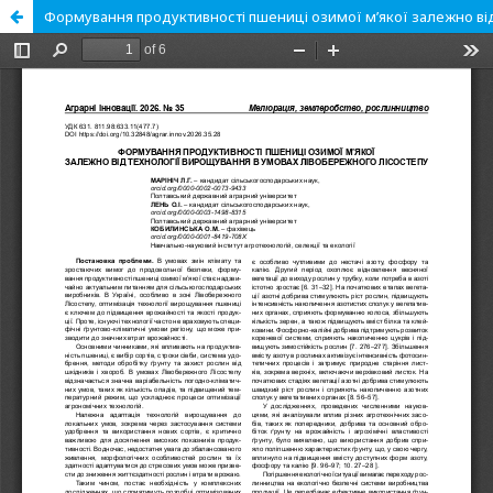
Формування продуктивності пшениці озимої м’якої залежно від