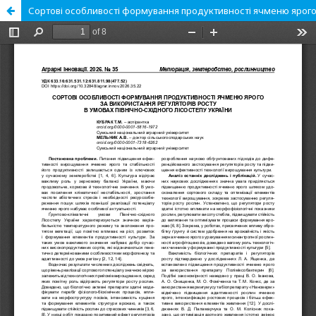
Сортові особливості формування продуктивності ячменю ярого з