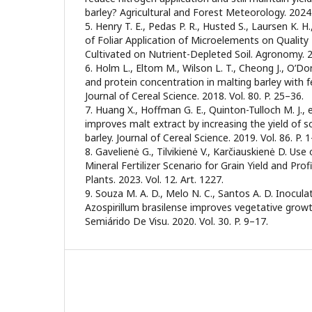
barley? Agricultural and Forest Meteorology. 2024.
5. Henry T. E., Pedas P. R., Husted S., Laursen K. H.
of Foliar Application of Microelements on Quality 
Cultivated on Nutrient-Depleted Soil. Agronomy. 20
6. Holm L., Eltom M., Wilson L. T., Cheong J., O’Do
and protein concentration in malting barley with 
Journal of Cereal Science. 2018. Vol. 80. P. 25–36.
7. Huang X., Hoffman G. E., Quinton-Tulloch M. J., et
improves malt extract by increasing the yield of s
barley. Journal of Cereal Science. 2019. Vol. 86. P. 1
8. Gavelienė G., Tilvikienė V., Karčiauskienė D. Use
Mineral Fertilizer Scenario for Grain Yield and Profi
Plants. 2023. Vol. 12. Art. 1227.
9. Souza M. A. D., Melo N. C., Santos A. D. Inocula
Azospirillum brasilense improves vegetative growt
Semiárido De Visu. 2020. Vol. 30. P. 9–17.