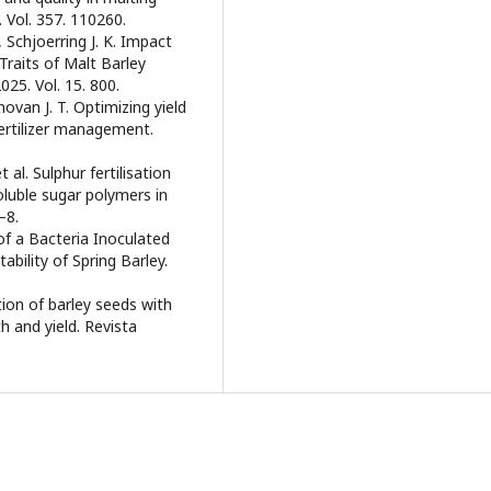
 Vol. 357. 110260.
, Schjoerring J. K. Impact
Traits of Malt Barley
25. Vol. 15. 800.
novan J. T. Optimizing yield
fertilizer management.
 al. Sulphur fertilisation
oluble sugar polymers in
–8.
 of a Bacteria Inoculated
tability of Spring Barley.
tion of barley seeds with
h and yield. Revista