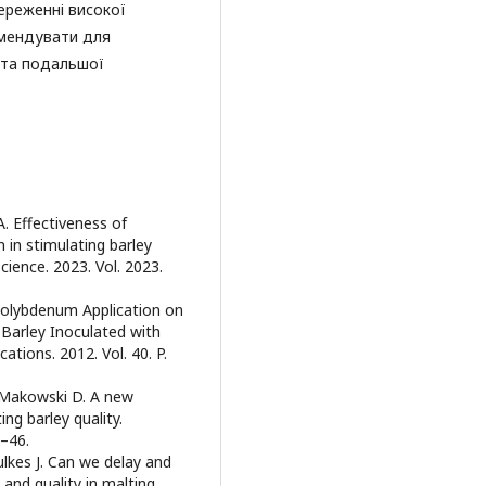
береженні високої
омендувати для
 та подальшої
A. Effectiveness of
n stimulating barley
cience. 2023. Vol. 2023.
d Molybdenum Application on
 Barley Inoculated with
tions. 2012. Vol. 40. P.
., Makowski D. A new
ng barley quality.
0–46.
ulkes J. Can we delay and
 and quality in malting