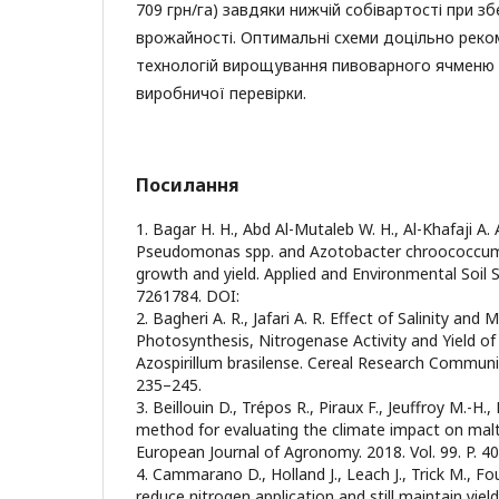
709 грн/га) завдяки нижчій собівартості при з
врожайності. Оптимальні схеми доцільно рек
технологій вирощування пивоварного ячменю
виробничої перевірки.
Посилання
1. Bagar H. H., Abd Al-Mutaleb W. H., Al-Khafaji A. 
Pseudomonas spp. and Azotobacter chroococcum i
growth and yield. Applied and Environmental Soil S
7261784. DOI:
2. Bagheri A. R., Jafari A. R. Effect of Salinity an
Photosynthesis, Nitrogenase Activity and Yield of
Azospirillum brasilense. Cereal Research Communica
235–245.
3. Beillouin D., Trépos R., Piraux F., Jeuffroy M.-H
method for evaluating the climate impact on malti
European Journal of Agronomy. 2018. Vol. 99. P. 4
4. Cammarano D., Holland J., Leach J., Trick M., Fo
reduce nitrogen application and still maintain yield