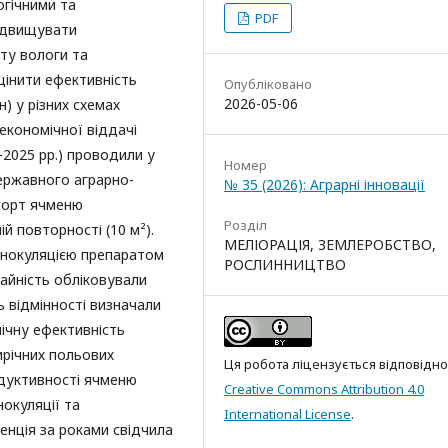
огічними та
PDF
ідвищувати
иту вологи та
цінити ефективність
Опубліковано
2026-05-06
) у різних схемах
кономічної віддачі
2025 рр.) проводили у
Номер
ержавного аграрно-
№ 35 (2026): Аграрні інновації
сорт ячменю
Розділ
й повторності (10 м²).
МЕЛІОРАЦІЯ, ЗЕМЛЕРОБСТВО,
 інокуляцією препаратом
РОСЛИННИЦТВО
айність обліковували
 відмінності визначали
ічну ефективність
ирічних польових
Ця робота ліцензується відповідно
одуктивності ячменю
Creative Commons Attribution 4.0
нокуляції та
International License
.
енція за роками свідчила