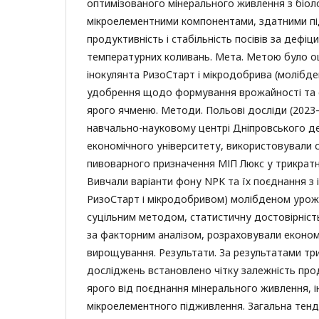
оптимізованого мінерального живлення з біол
мікроелементними компонентами, здатними п
продуктивність і стабільність посівів за дефіц
температурних коливань. Мета. Метою було о
інокулянта РизоСтарт і мікродобрива (молібден
удобрення щодо формування врожайності та е
ярого ячменю. Методи. Польові досліди (2023–
навчально-науковому центрі Дніпровського д
економічного університету, використовували 
пивоварного призначення МІП Люкс у трикратні
Вивчали варіанти фону NPK та їх поєднання з
РизоСтарт і мікродобривом) молібденом урож
суцільним методом, статистичну достовірність
за факторним аналізом, розраховували економ
вирощування. Результати. За результатами тр
досліджень встановлено чітку залежність пр
ярого від поєднання мінерального живлення, і
мікроелементного підживлення. Загальна тенд