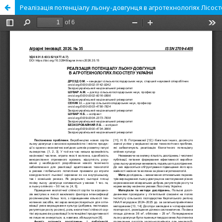
Реалізація потенціалу льону-довгунця в агротехнологіях Лісос